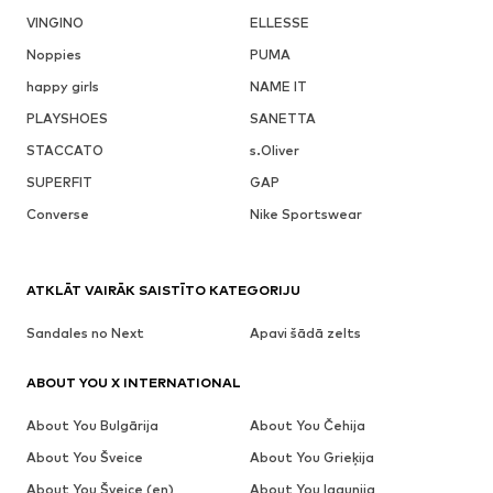
VINGINO
ELLESSE
Noppies
PUMA
happy girls
NAME IT
PLAYSHOES
SANETTA
STACCATO
s.Oliver
SUPERFIT
GAP
Converse
Nike Sportswear
ATKLĀT VAIRĀK SAISTĪTO KATEGORIJU
Sandales no Next
Apavi šādā zelts
ABOUT YOU X INTERNATIONAL
About You Bulgārija
About You Čehija
About You Šveice
About You Grieķija
About You Šveice (en)
About You Igaunija