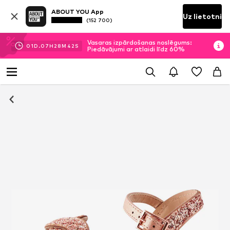
ABOUT YOU App
Uz lietotni
(152 700)
Vasaras izpārdošanas noslēgums:
01
D.
07
H
28
M
41
S
Piedāvājumi ar atlaidi līdz 60%