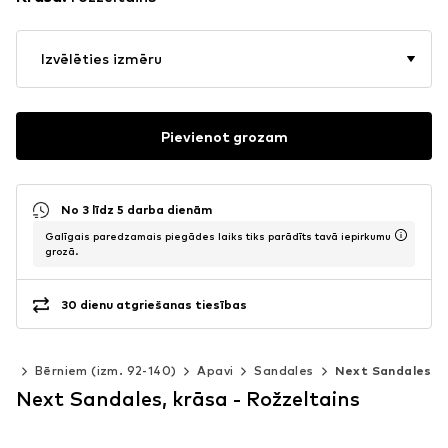
Izvēlēties izmēru
Pievienot grozam
No 3 līdz 5 darba dienām
Galīgais paredzamais piegādes laiks tiks parādīts tavā iepirkumu
grozā.
30 dienu atgriešanas tiesības
ēm
Bērniem (izm. 92-140)
Apavi
Sandales
Next Sandales
Next Sandales, krāsa - Rožzeltains