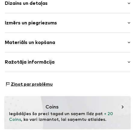
Dizains un detaļas
Vienkrāsas
Izmērs un piegriezums
Ādas imitācija
Atvērts purngals
Papēža augstums: Plakans papēdis (0-3cm)
Regulējamas siksnas
Materiāls un kopšana
Ar spīdumiem
Ādas imitācija
Virsmateriāls: Poliuretāns - PUR (pārstrādāts), Poliesters
Ražotāja informācija
Jostas aizdare
- PES
Preces Nr.
NXT9nhd001000009
Next Germany GmbH
Odere un zolīte: Poliuretāns - PUR (pārstrādāts)
Zielstattstrasse 40
Skriešanas apavu zole: Termoplastiskā gumija - TPR
Ziņot par problēmu
81379 München
Izcelsmes valsts: Ķīna
DE
https://zendesk.next.co.uk/hc/en-gb
Coins
Iegādājies šo preci tagad un saņem līdz pat 
+ 20 
Coins
, ko vari izmantot, lai saņemtu atlaides.