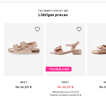
TEV VARĒTU PATIKT ARĪ
Līdzīgas preces
PIEDĀVĀJUMS
NEXT
NEXT
N
No 34,00 €
No 36,00 €
No 3
Sākotnējā cena: 40,00 €
Pēdējā zemākā cena:
36,00 €