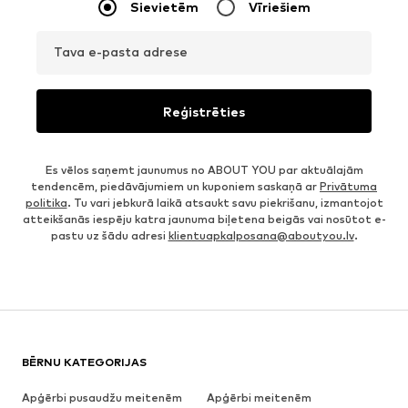
Sievietēm
Vīriešiem
Tava e-pasta adrese
Reģistrēties
Es vēlos saņemt jaunumus no ABOUT YOU par aktuālajām
tendencēm, piedāvājumiem un kuponiem saskaņā ar
Privātuma
politika
. Tu vari jebkurā laikā atsaukt savu piekrišanu, izmantojot
atteikšanās iespēju katra jaunuma biļetena beigās vai nosūtot e-
pastu uz šādu adresi
klientuapkalposana@aboutyou.lv
.
BĒRNU KATEGORIJAS
Apģērbi pusaudžu meitenēm
Apģērbi meitenēm