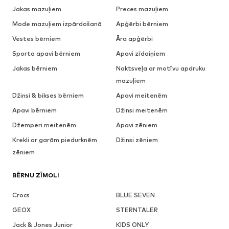
Jakas mazuļiem
Preces mazuļiem
Mode mazuļiem izpārdošanā
Apģērbi bērniem
Vestes bērniem
Āra apģērbi
Sporta apavi bērniem
Apavi zīdaiņiem
Jakas bērniem
Naktsveļa ar motīvu apdruku
mazuļiem
Džinsi & bikses bērniem
Apavi meitenēm
Apavi bērniem
Džinsi meitenēm
Džemperi meitenēm
Apavi zēniem
Krekli ar garām piedurknēm
Džinsi zēniem
zēniem
BĒRNU ZĪMOLI
Crocs
BLUE SEVEN
GEOX
STERNTALER
Jack & Jones Junior
KIDS ONLY