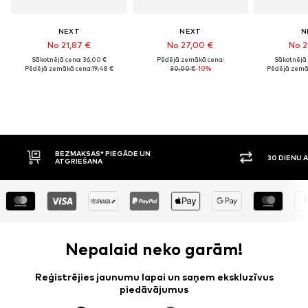
NEXT
NEXT
N
No 21,87 €
No 27,00 €
No 2
Sākotnējā cena: 36,00 €
Pēdējā zemākā cena:
Sākotnējā 
Pēdējā zemākā cena:
19,48 €
30,00 €
-10%
Pēdējā zemā
BEZMAKSAS* PIEGĀDE UN
30 DIENU A
ATGRIEŠANA
Nepalaid neko garām!
Reģistrējies jaunumu lapai un saņem ekskluzīvus
piedāvājumus