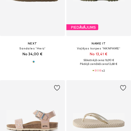
PIEDĀVĀJUMS
NEXT
NAME IT
Sandales 'Herz'
Vaļējas kurpes 'NKNFAME'
No 34,00 €
No 13,41 €
Sākotnējā cena: 16,90 €
Pēdējā zemākā cena:
12,68 €
+
2