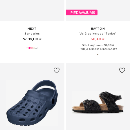
PIEDĀVĀJUMS
NEXT
BAYTON
Sandales
Vaļējas kurpes 'Tonka'
No 19,00 €
50,40 €
Sākotnējā cena: 70,00 €
+
3
Pēdējā zemākā cena:
50,40 €