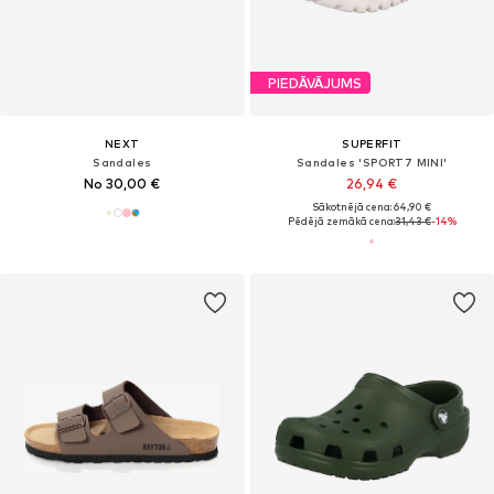
PIEDĀVĀJUMS
NEXT
SUPERFIT
Sandales
Sandales 'SPORT7 MINI'
No 30,00 €
26,94 €
Sākotnējā cena: 64,90 €
Pēdējā zemākā cena:
31,43 €
-14%