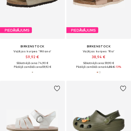
PIEDĀVĀJUMS
PIEDĀVĀJUMS
BIRKENSTOCK
BIRKENSTOCK
Vaļējas kurpes 'Milano'
Vaļējas kurpes 'Rio'
59,92 €
38,94 €
Sākotnējā cena: 74,90 €
Sākotnējā cena: 59,90 €
Pēdējā zemākā cena:
59,92 €
Pēdējā zemākā cena:
44,93 €
-13%