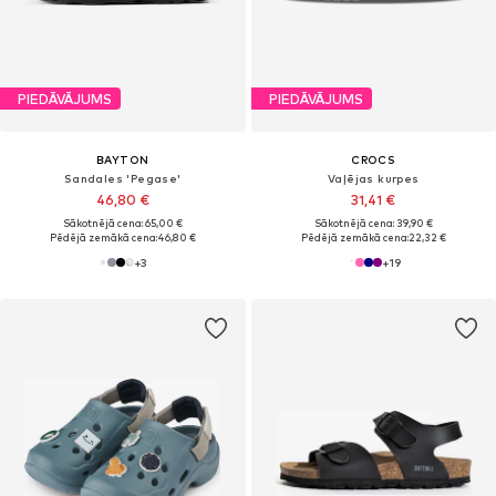
PIEDĀVĀJUMS
PIEDĀVĀJUMS
BAYTON
CROCS
Sandales 'Pegase'
Vaļējas kurpes
46,80 €
31,41 €
Sākotnējā cena: 65,00 €
Sākotnējā cena: 39,90 €
Pēdējā zemākā cena:
46,80 €
Pēdējā zemākā cena:
22,32 €
+
3
+
19