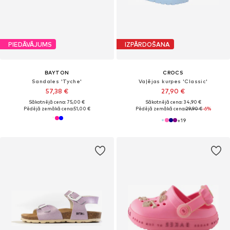
PIEDĀVĀJUMS
IZPĀRDOŠANA
BAYTON
CROCS
Sandales 'Tyche'
Vaļējas kurpes 'Classic'
57,38 €
27,90 €
Sākotnējā cena: 75,00 €
Sākotnējā cena: 34,90 €
Pēdējā zemākā cena:
51,00 €
Pēdējā zemākā cena:
29,90 €
-6%
+
19