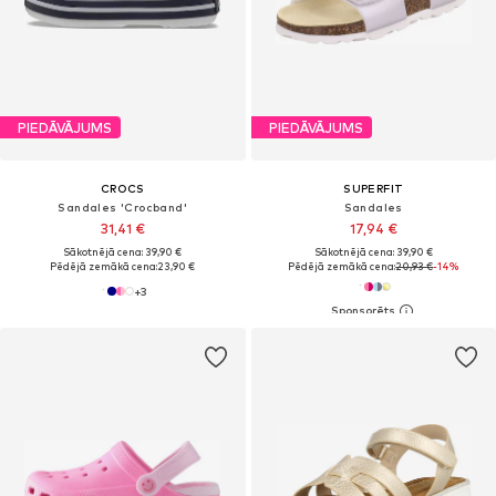
PIEDĀVĀJUMS
PIEDĀVĀJUMS
CROCS
SUPERFIT
Sandales 'Crocband'
Sandales
31,41 €
17,94 €
Sākotnējā cena: 39,90 €
Sākotnējā cena: 39,90 €
Pēdējā zemākā cena:
23,90 €
Pēdējā zemākā cena:
20,93 €
-14%
+
3