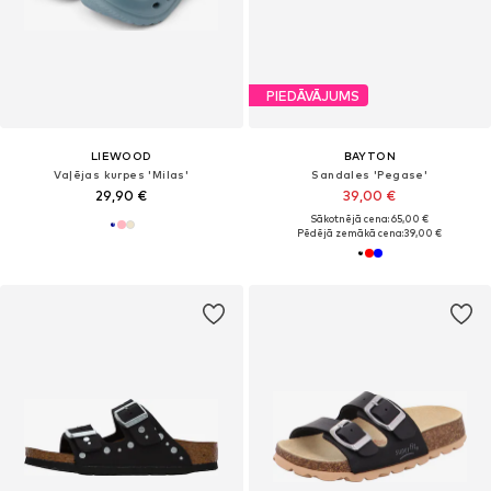
PIEDĀVĀJUMS
LIEWOOD
BAYTON
Vaļējas kurpes 'Milas'
Sandales 'Pegase'
29,90 €
39,00 €
Sākotnējā cena: 65,00 €
Pēdējā zemākā cena:
39,00 €