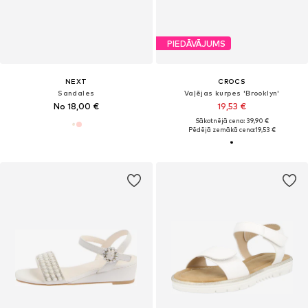
PIEDĀVĀJUMS
NEXT
CROCS
Sandales
Vaļējas kurpes 'Brooklyn'
No 18,00 €
19,53 €
Sākotnējā cena: 39,90 €
Pēdējā zemākā cena:
19,53 €