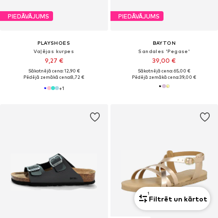
PIEDĀVĀJUMS
PIEDĀVĀJUMS
PLAYSHOES
BAYTON
Vaļējas kurpes
Sandales 'Pegase'
9,27 €
39,00 €
Sākotnējā cena: 12,90 €
Sākotnējā cena: 65,00 €
Pēdējā zemākā cena:
8,72 €
Pēdējā zemākā cena:
39,00 €
+
1
1
Filtrēt un kārtot