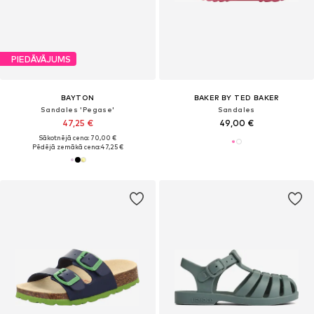
PIEDĀVĀJUMS
BAYTON
BAKER BY TED BAKER
Sandales 'Pegase'
Sandales
47,25 €
49,00 €
Sākotnējā cena: 70,00 €
Pēdējā zemākā cena:
47,25 €