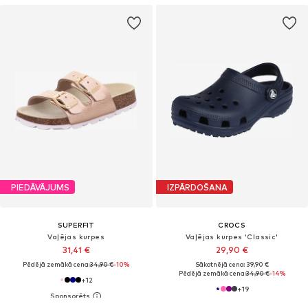
PIEDĀVĀJUMS
IZPĀRDOŠANA
SUPERFIT
CROCS
Vaļējas kurpes
Vaļējas kurpes 'Classic'
31,41 €
29,90 €
Pēdējā zemākā cena:
34,90 €
-10%
Sākotnējā cena: 39,90 €
Pēdējā zemākā cena:
34,90 €
-14%
+
12
+
19