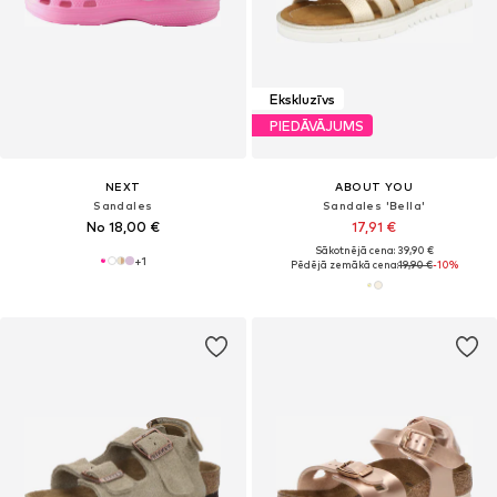
Ekskluzīvs
PIEDĀVĀJUMS
NEXT
ABOUT YOU
Sandales
Sandales 'Bella'
No 18,00 €
17,91 €
Sākotnējā cena: 39,90 €
+
1
Pēdējā zemākā cena:
19,90 €
-10%