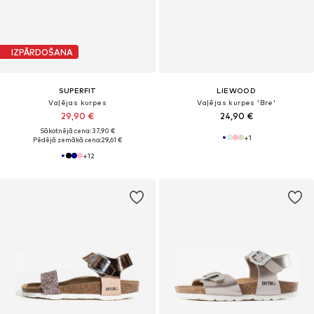
IZPĀRDOŠANA
SUPERFIT
LIEWOOD
Vaļējas kurpes
Vaļējas kurpes 'Bre'
29,90 €
24,90 €
Sākotnējā cena: 37,90 €
+
1
Pēdējā zemākā cena:
29,61 €
+
12