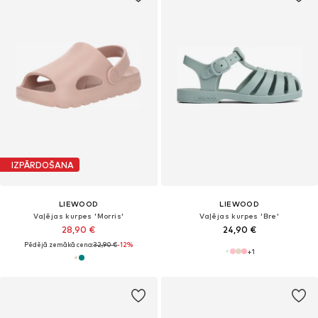
IZPĀRDOŠANA
LIEWOOD
LIEWOOD
Vaļējas kurpes 'Morris'
Vaļējas kurpes 'Bre'
28,90 €
24,90 €
Pēdējā zemākā cena:
32,90 €
-12%
+
1