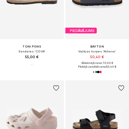
PIEDĀVĀJUMS
TONI PONS
BAYTON
Sandales 'COVA'
Vaļējas kurpes 'Athena'
55,00 €
50,40 €
Sākotnējā cena: 70,00 €
Pēdējā zemākā cena:
50,40 €