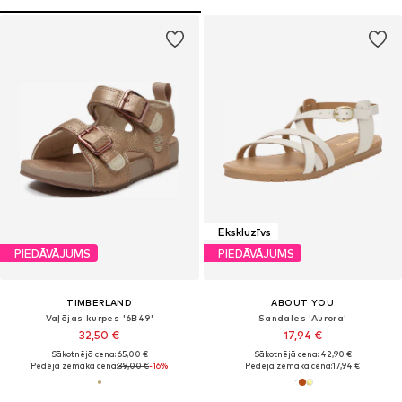
Ekskluzīvs
PIEDĀVĀJUMS
PIEDĀVĀJUMS
TIMBERLAND
ABOUT YOU
Vaļējas kurpes '6B49'
Sandales 'Aurora'
32,50 €
17,94 €
Sākotnējā cena: 65,00 €
Sākotnējā cena: 42,90 €
Pēdējā zemākā cena:
39,00 €
-16%
Pēdējā zemākā cena:
17,94 €