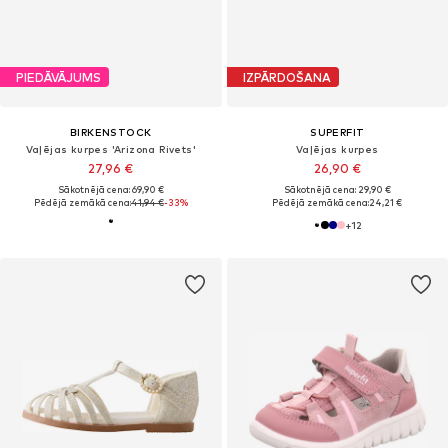
PIEDĀVĀJUMS
IZPĀRDOŠANA
BIRKENSTOCK
SUPERFIT
Vaļējas kurpes 'Arizona Rivets'
Vaļējas kurpes
27,96 €
26,90 €
Sākotnējā cena: 69,90 €
Sākotnējā cena: 29,90 €
Pēdējā zemākā cena:
41,94 €
-33%
Pēdējā zemākā cena:
24,21 €
+
12