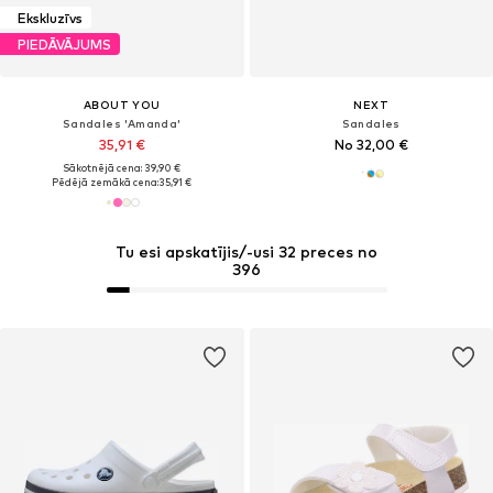
Ekskluzīvs
PIEDĀVĀJUMS
ABOUT YOU
NEXT
Sandales 'Amanda'
Sandales
35,91 €
No 32,00 €
Sākotnējā cena: 39,90 €
Pēdējā zemākā cena:
35,91 €
Tu esi apskatījis/-usi 32 preces no
396