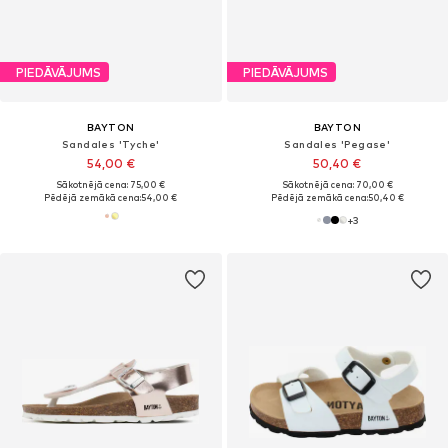
PIEDĀVĀJUMS
PIEDĀVĀJUMS
BAYTON
BAYTON
Sandales 'Tyche'
Sandales 'Pegase'
54,00 €
50,40 €
Sākotnējā cena: 75,00 €
Sākotnējā cena: 70,00 €
Pēdējā zemākā cena:
54,00 €
Pēdējā zemākā cena:
50,40 €
+
3