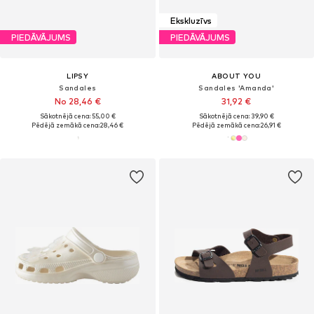
Ekskluzīvs
PIEDĀVĀJUMS
PIEDĀVĀJUMS
LIPSY
ABOUT YOU
Sandales
Sandales 'Amanda'
No 28,46 €
31,92 €
Sākotnējā cena: 55,00 €
Sākotnējā cena: 39,90 €
Pēdējā zemākā cena:
28,46 €
Pēdējā zemākā cena:
26,91 €