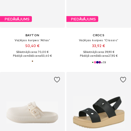
PIEDĀVĀJUMS
PIEDĀVĀJUMS
BAYTON
CROCS
Vaļējas kurpes 'Atlas'
Vaļējas kurpes 'Classic'
50,40 €
33,92 €
Sākotnējā cena: 70,00 €
Sākotnējā cena: 39,90 €
Pēdējā zemākā cena:
50,40 €
Pēdējā zemākā cena:
27,92 €
+
19