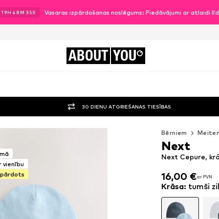
Vasaras izpārdošanas noslēgums: Piedāvājumi ar atlaidi l
19
H
48
M
33
S
ABOUT
YOU
30 DIENU ATGRIEŠANAS TIESĪBAS
Bērniem
Meite
Next
umā
Next Cepure, krā
 vienību
zpārdots
16,00 €
ar PVN
16,00 €
ar PVN
Krāsa
:
tumši zi