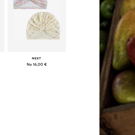
NEXT
No 16,00 €
: 48, 48-49, 49-50, 50
Pieejamie izmēri: 50, 52, 54, 56, 57, 58
Pievienot grozam