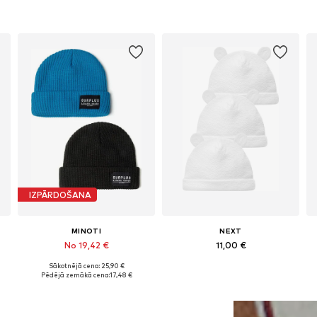
IZPĀRDOŠANA
MINOTI
NEXT
No 19,42 €
11,00 €
Sākotnējā cena: 25,90 €
7
Pieejamie izmēri: 51, 53-54, 55, 57
Pieejamie izmēri: 47 Standarts, 48 Standarts, 48 Standarts, 48-49 Standarts
Pēdējā zemākā cena:
17,48 €
Pievienot grozam
Pievienot grozam