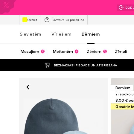
02
D.
Outlet
Kontakti un palīdzība
Sievietēm
Vīriešiem
Bērniem
Mazuļiem
Meitenēm
Zēniem
Zīmoli
BEZMAKSAS* PIEGĀDE UN ATGRIEŠANA
Bērniem
2 iepakoj
8,00 € par
Gandrīz i