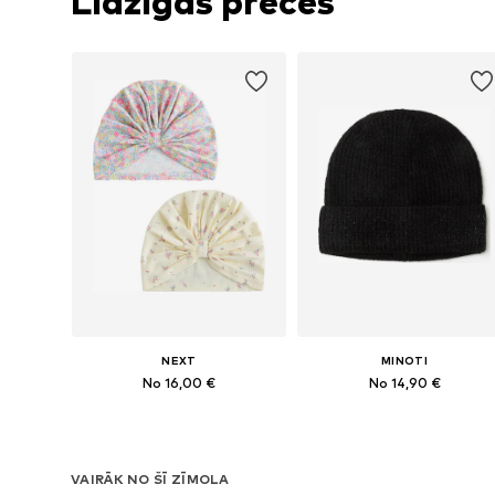
Līdzīgas preces
NEXT
MINOTI
No 16,00 €
No 14,90 €
Pieejamie izmēri: 50, 52, 54, 56, 57, 58
Pieejamie izmēri: 51, 53-54, 55, 5
Pievienot grozam
Pievienot grozam
VAIRĀK NO ŠĪ ZĪMOLA