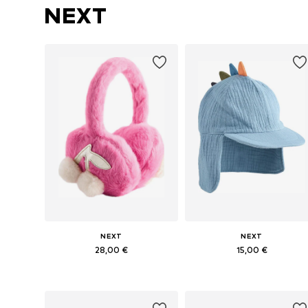
NEXT
NEXT
NEXT
28,00 €
15,00 €
Pieejamie izmēri: 48-54
Pieejamie izmēri: 52, 54
Pievienot grozam
Pievienot grozam