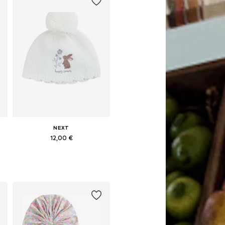
NEXT
12,00 €
Pieejamie izmēri: 47, 48, 49-50, 50
Pievienot grozam