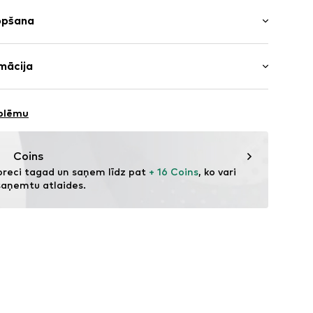
2 iepakojumā
opšana
497001000006
 Kokvilna
mācija
 Džērsija/trikotāža
 GmbH
 Indija
 40
oblēmu
.next.co.uk/hc/en-gb
Coins
preci tagad un saņem līdz pat 
+ 16 Coins
, ko vari 
saņemtu atlaides.