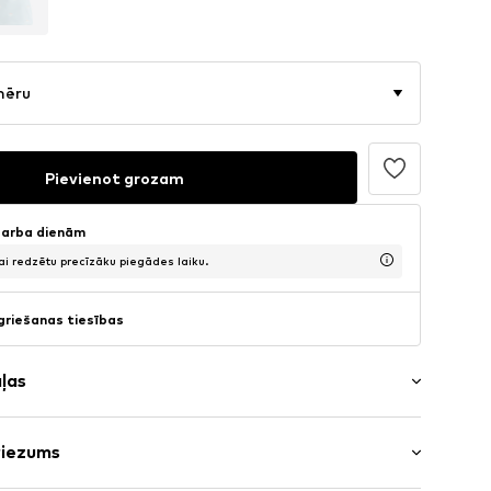
mēru
Pievienot grozam
 darba dienām
lai redzētu precīzāku piegādes laiku.
griešanas tiesības
aļas
riezums
s