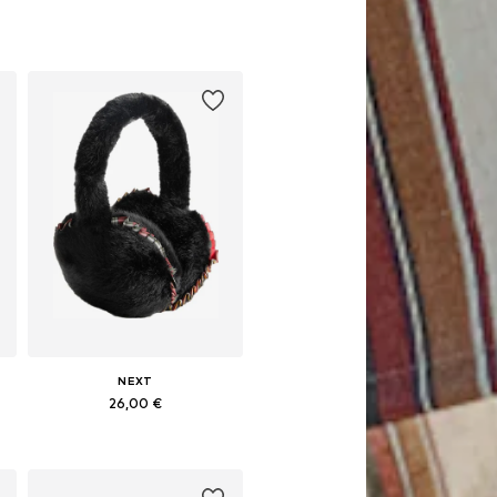
NEXT
26,00 €
Pieejamie izmēri: 48-54
Pievienot grozam