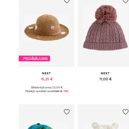
PIEDĀVĀJUMS
NEXT
NEXT
15,25 €
11,00 €
Sākotnējā cena: 23,00 €
Pieejamie izmēri: 57
Pieejams daudzos izmēros
Pēdējā zemākā cena:
17,94 €
-15%
Pievienot grozam
Pievienot grozam