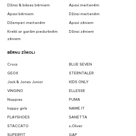
Džinsi & bikses bērniem
Apavi meitenēm
Apavi bērniem
Džinsi meitenēm
Džemperi meitenēm
Apavi zēniem
Krekli ar garām piedurknēm
Džinsi zēniem
zēniem
BĒRNU ZĪMOLI
Crocs
BLUE SEVEN
GEOX
STERNTALER
Jack & Jones Junior
KIDS ONLY
VINGINO
ELLESSE
Noppies
PUMA
happy girls
NAME IT
PLAYSHOES
SANETTA
STACCATO
s.Oliver
SUPERFIT
GAP