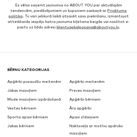
Es vēlos saņemt jaunumus no ABOUT YOU par aktuālajām
tendencēm, piedāvājumiem un kuponiem saskaņā ar
Privātuma
politika
. Tu vari jebkurā laikā atsaukt savu piekrišanu, izmantojot
atteikšanās iespēju katra jaunuma biļetena beigās vai nosūtot e-
pastu uz šādu adresi
klientuapkalposana@aboutyou.lv
.
BĒRNU KATEGORIJAS
Apģērbi pusaudžu meitenēm
Apģērbi meitenēm
Jakas mazuļiem
Preces mazuļiem
Mode mazuļiem izpārdošanā
Apģērbi bērniem
Vestes bērniem
Āra apģērbi
Sporta apavi bērniem
Apavi zīdaiņiem
Jakas bērniem
Naktsveļa ar motīvu apdruku
mazuļiem