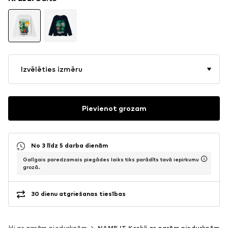
Izvēlēties izmēru
Pievienot grozam
No 3 līdz 5 darba dienām
Galīgais paredzamais piegādes laiks tiks parādīts tavā iepirkumu
grozā.
30 dienu atgriešanas tiesības
Krekli ar garām piedurknēm
NAME IT Krekli ar garām piedurknēm