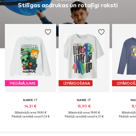
Stilīgas apdrukas un rotaļīgi raksti
PIEDĀVĀJUMS
IZPĀRDOŠANA
IZPĀRDO
NAME IT
NAME IT
NA
14,31 €
15,90 €
8,
Sākotnējā cena: 19,90 €
Sākotnējā cena: 19,90 €
Sākotnējā 
Pēdējā zemākā cena:
11,13 €
Pēdējā zemākā cena:
14,31 €
Pēdējā zemā