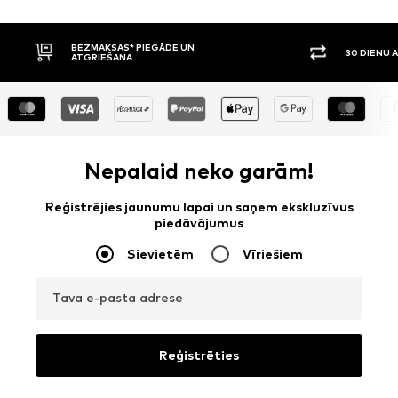
30 DIENU ATGRIEŠANAS TIESĪBAS
APMAKSA P
Nepalaid neko garām!
Reģistrējies jaunumu lapai un saņem ekskluzīvus
piedāvājumus
Sievietēm
Vīriešiem
Tava e-pasta adrese
Reģistrēties