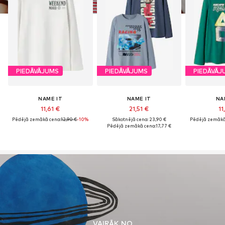
PIEDĀVĀJUMS
PIEDĀVĀJUMS
PIEDĀVĀJ
NAME IT
NAME IT
NA
11,61 €
21,51 €
11
Pēdējā zemākā cena:
12,90 €
-10%
Sākotnējā cena: 23,90 €
Pēdējā zemākā
Pēdējā zemākā cena:
17,77 €
VAIRĀK NO