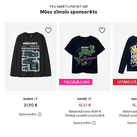
TEV VARĒTU PATIKT ARĪ
Mūsu zīmolu sponsorēts
PIEDĀVĀJUMS
IZPĀRDO
NAME IT
NAME IT
NA
21,90 €
13,41 €
15
Sākotnējā cena: 18,90 €
Sākotnējā 
Pēdējā zemākā cena:
12,68 €
Pēdējā zemā