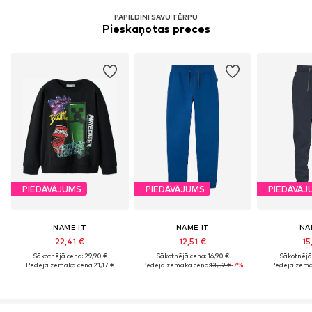
PAPILDINI SAVU TĒRPU
Pieskaņotas preces
PIEDĀVĀJUMS
PIEDĀVĀJUMS
PIEDĀVĀJ
NAME IT
NAME IT
NA
22,41 €
12,51 €
15
Sākotnējā cena: 29,90 €
Sākotnējā cena: 16,90 €
Sākotnējā 
Pēdējā zemākā cena:
21,17 €
Pēdējā zemākā cena:
13,52 €
-7%
Pēdējā zemā