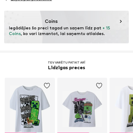
revīziju
Ši prece satur organiskas izejvielas, kas audzētas, lai
saglabātu augsnes un ekosistēmas veselību, izmantojot
Coins
bioloģisko lauksaimniecību, izvairoties no ģenētiskās
Iegādājies šo preci tagad un saņem līdz pat 
+ 15 
modifikācijas un ierobežojot ūdens un ķīmiskā mēslojuma
Coins
, ko vari izmantot, lai saņemtu atlaides.
izmantošanu.
Uzzināt vairāk
TEV VARĒTU PATIKT ARĪ
Līdzīgas preces