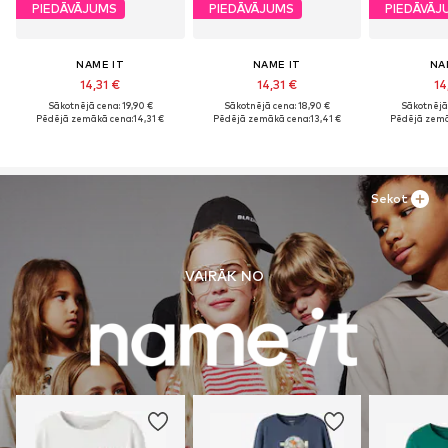
PIEDĀVĀJUMS
PIEDĀVĀJUMS
PIEDĀVĀJ
NAME IT
NAME IT
NA
14,31 €
14,31 €
14
Sākotnējā cena: 19,90 €
Sākotnējā cena: 18,90 €
Sākotnējā 
Pēdējā zemākā cena:
14,31 €
Pēdējā zemākā cena:
13,41 €
Pēdējā zemā
Sekot
VAIRĀK NO