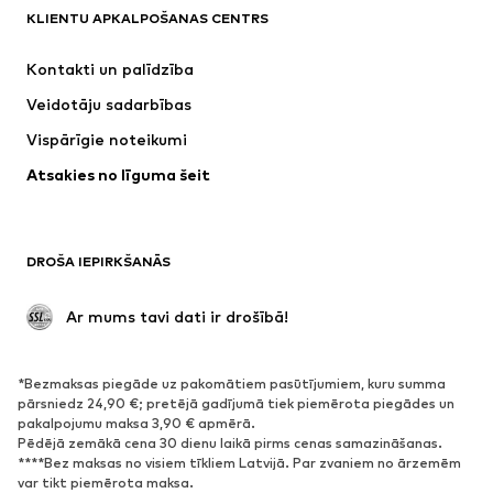
ADIDAS SPORTSWEAR
Nike Sportswear
KLIENTU APKALPOŠANAS CENTRS
ADIDAS ORIGINALS
SUPERFIT
Kontakti un palīdzība
NIKE
WE Fashion
Veidotāju sadarbības
Vispārīgie noteikumi
Atsakies no līguma šeit
DROŠA IEPIRKŠANĀS
 Ar mums tavi dati ir drošībā!
*Bezmaksas piegāde uz pakomātiem pasūtījumiem, kuru summa
pārsniedz 24,90 €; pretējā gadījumā tiek piemērota piegādes un
pakalpojumu maksa 3,90 € apmērā.
Pēdējā zemākā cena 30 dienu laikā pirms cenas samazināšanas.
****Bez maksas no visiem tīkliem Latvijā. Par zvaniem no ārzemēm
var tikt piemērota maksa.