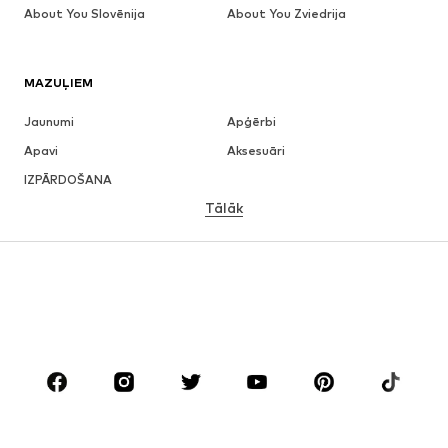
About You Slovēnija
About You Zviedrija
MAZUĻIEM
Jaunumi
Apģērbi
Apavi
Aksesuāri
IZPĀRDOŠANA
Tālāk
MEITENĒM
Bērniem (izm. 92-140)
Pusaudžiem (izm. 140-176)
ZĒNIEM
Bērniem (izm. 92-140)
Pusaudžiem (izm. 140-176)
ZĪMOLI
Next
NAME IT