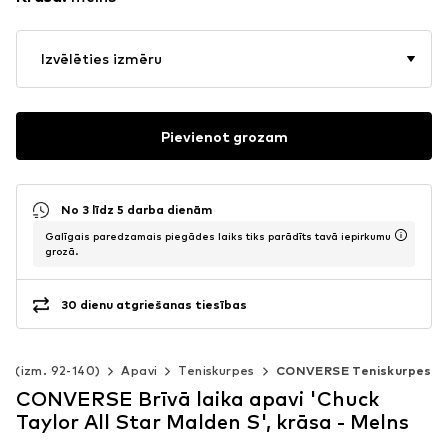
Izvēlēties izmēru
Pievienot grozam
No 3 līdz 5 darba dienām
Galīgais paredzamais piegādes laiks tiks parādīts tavā iepirkumu
grozā.
30 dienu atgriešanas tiesības
m (izm. 92-140)
Apavi
Teniskurpes
CONVERSE Teniskurpes
CONVERSE Brīvā laika apavi 'Chuck
Taylor All Star Malden S', krāsa - Melns