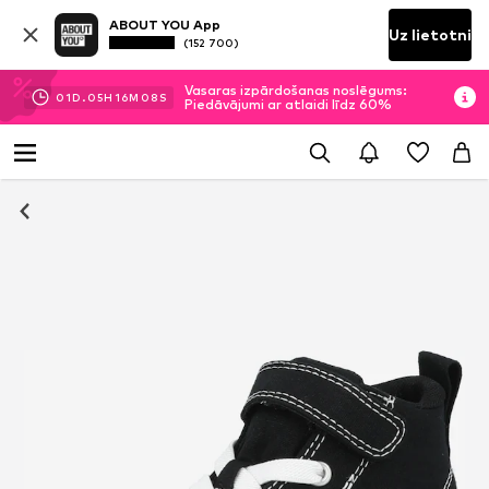
ABOUT YOU App
Uz lietotni
(152 700)
Vasaras izpārdošanas noslēgums:
01
D.
05
H
16
M
07
S
Piedāvājumi ar atlaidi līdz 60%