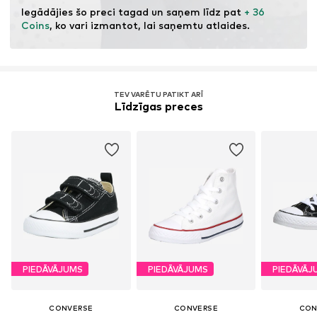
Iegādājies šo preci tagad un saņem līdz pat 
+ 36 
Coins
, ko vari izmantot, lai saņemtu atlaides.
TEV VARĒTU PATIKT ARĪ
Līdzīgas preces
PIEDĀVĀJUMS
PIEDĀVĀJUMS
PIEDĀVĀJ
CONVERSE
CONVERSE
CON