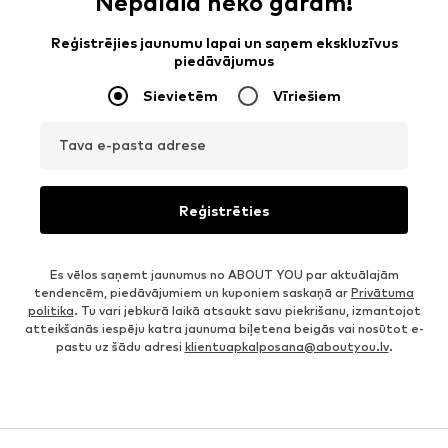
Nepalaid neko garām!
Reģistrējies jaunumu lapai un saņem ekskluzīvus
piedāvājumus
Sievietēm
Vīriešiem
Tava e-pasta adrese
Reģistrēties
Es vēlos saņemt jaunumus no ABOUT YOU par aktuālajām
tendencēm, piedāvājumiem un kuponiem saskaņā ar
Privātuma
politika
. Tu vari jebkurā laikā atsaukt savu piekrišanu, izmantojot
atteikšanās iespēju katra jaunuma biļetena beigās vai nosūtot e-
pastu uz šādu adresi
klientuapkalposana@aboutyou.lv
.