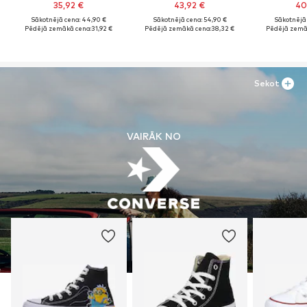
35,92 €
43,92 €
40
Sākotnējā cena: 44,90 €
Sākotnējā cena: 54,90 €
Sākotnējā 
Pēdējā zemākā cena:
31,92 €
Pēdējā zemākā cena:
38,32 €
Pēdējā zemā
Sekot
VAIRĀK NO