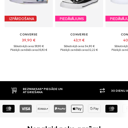
IZPĀRDOŠANA
PIEDĀVĀJUMS
PIEDĀVĀJ
CONVERSE
CONVERSE
CON
39,90 €
43,11 €
40
Sākotnējā cena: 59,90 €
Sākotnējā cena: 54,90 €
Sākotnējā 
Pēdējā zemākā cena:
35,92 €
Pēdējā zemākā cena:
32,22 €
Pēdējā zemā
BEZMAKSAS* PIEGĀDE UN
30 DIENU ATG
ATGRIEŠANA