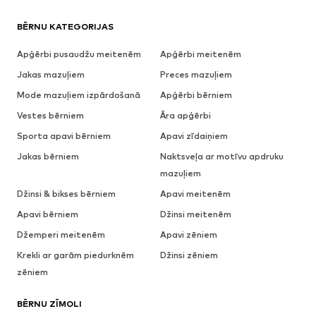
BĒRNU KATEGORIJAS
Apģērbi pusaudžu meitenēm
Apģērbi meitenēm
Jakas mazuļiem
Preces mazuļiem
Mode mazuļiem izpārdošanā
Apģērbi bērniem
Vestes bērniem
Āra apģērbi
Sporta apavi bērniem
Apavi zīdaiņiem
Jakas bērniem
Naktsveļa ar motīvu apdruku
mazuļiem
Džinsi & bikses bērniem
Apavi meitenēm
Apavi bērniem
Džinsi meitenēm
Džemperi meitenēm
Apavi zēniem
Krekli ar garām piedurknēm
Džinsi zēniem
zēniem
BĒRNU ZĪMOLI