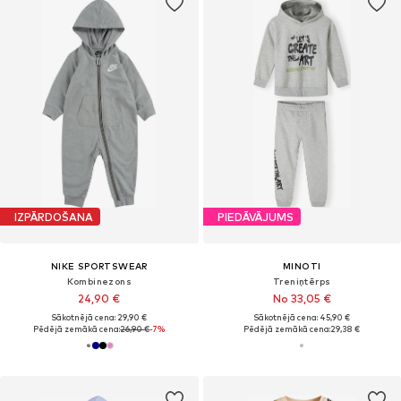
IZPĀRDOŠANA
PIEDĀVĀJUMS
NIKE SPORTSWEAR
MINOTI
Kombinezons
Treniņtērps
24,90 €
No 33,05 €
Sākotnējā cena: 29,90 €
Sākotnējā cena: 45,90 €
Pēdējā zemākā cena:
26,90 €
-7%
Pēdējā zemākā cena:
29,38 €