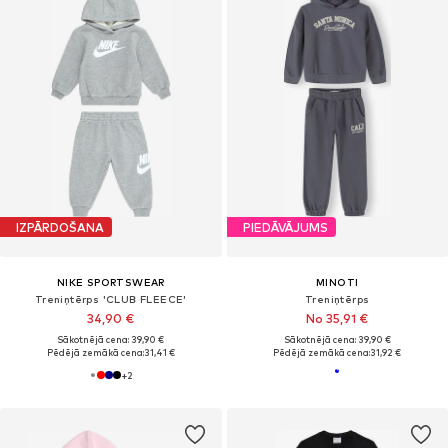
IZPĀRDOŠANA
PIEDĀVĀJUMS
NIKE SPORTSWEAR
MINOTI
Treniņtērps 'CLUB FLEECE'
Treniņtērps
34,90 €
No 35,91 €
Sākotnējā cena: 39,90 €
Sākotnējā cena: 39,90 €
Pēdējā zemākā cena:
31,41 €
Pēdējā zemākā cena:
31,92 €
+
2