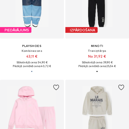
PIEDĀVĀJUMS
IZPĀRDOŠANA
PLAYSHOES
MINOTI
Kombinezons
Treniņtērps
43,11 €
No 31,92 €
Sākotnējā cena: 54,90 €
Sākotnējā cena: 39,90 €
Pēdējā zemākā cena:
40,72 €
Pēdējā zemākā cena:
25,54 €