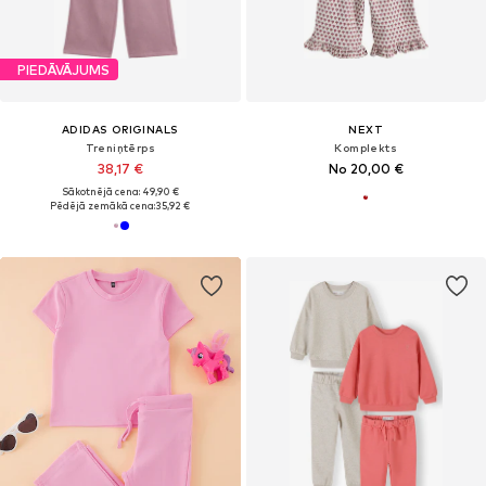
PIEDĀVĀJUMS
ADIDAS ORIGINALS
NEXT
Treniņtērps
Komplekts
38,17 €
No 20,00 €
Sākotnējā cena: 49,90 €
Pēdējā zemākā cena:
35,92 €