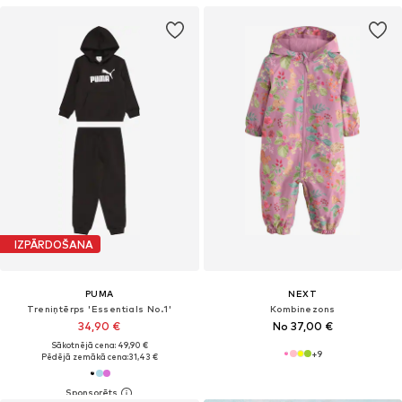
IZPĀRDOŠANA
PUMA
NEXT
Treniņtērps 'Essentials No.1'
Kombinezons
34,90 €
No 37,00 €
Sākotnējā cena: 49,90 €
+
9
Pēdējā zemākā cena:
31,43 €