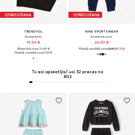
IZPĀRDOŠANA
IZPĀRDOŠANA
TRENDYOL
NIKE SPORTSWEAR
Komplekts
Kombinezons
19,90 €
26,90 €
Sākotnējā cena: 24,90 €
Pēdējā zemākā cena:
29,90 €
-10%
Pēdējā zemākā cena:
17,91 €
Tu esi apskatījis/-usi 32 preces no
802