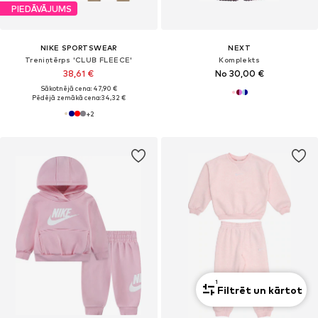
PIEDĀVĀJUMS
NIKE SPORTSWEAR
NEXT
Treniņtērps 'CLUB FLEECE'
Komplekts
38,61 €
No 30,00 €
Sākotnējā cena: 47,90 €
Pēdējā zemākā cena:
34,32 €
+
2
1
Filtrēt un kārtot