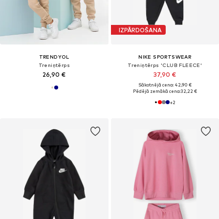
IZPĀRDOŠANA
TRENDYOL
NIKE SPORTSWEAR
Treniņtērps
Treniņtērps 'CLUB FLEECE'
26,90 €
37,90 €
Sākotnējā cena: 42,90 €
Pēdējā zemākā cena:
32,22 €
+
2