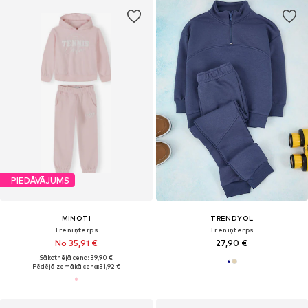
PIEDĀVĀJUMS
MINOTI
TRENDYOL
Treniņtērps
Treniņtērps
No 35,91 €
27,90 €
Sākotnējā cena: 39,90 €
Pēdējā zemākā cena:
31,92 €