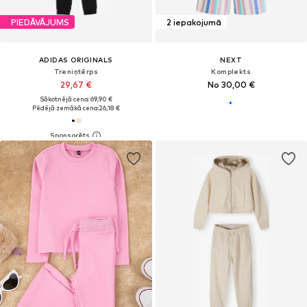
PIEDĀVĀJUMS
2 iepakojumā
ADIDAS ORIGINALS
NEXT
Treniņtērps
Komplekts
29,67 €
No 30,00 €
Sākotnējā cena: 69,90 €
Pēdējā zemākā cena:
26,18 €