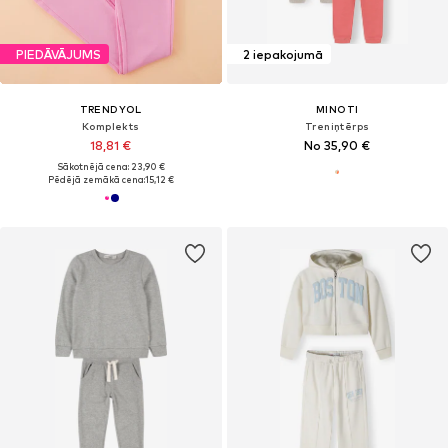
PIEDĀVĀJUMS
2 iepakojumā
TRENDYOL
MINOTI
Komplekts
Treniņtērps
18,81 €
No 35,90 €
Sākotnējā cena: 23,90 €
Pēdējā zemākā cena:
15,12 €