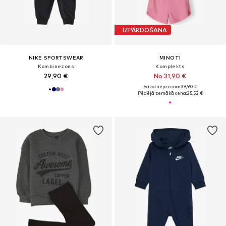
IZPĀRDOŠANA
NIKE SPORTSWEAR
MINOTI
Kombinezons
Komplekts
29,90 €
No 31,90 €
Sākotnējā cena: 39,90 €
Pēdējā zemākā cena:
25,52 €