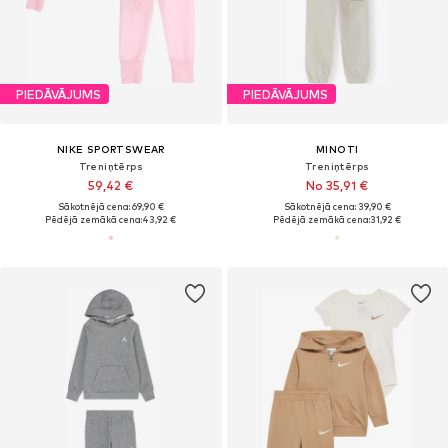
PIEDĀVĀJUMS
PIEDĀVĀJUMS
NIKE SPORTSWEAR
MINOTI
Treniņtērps
Treniņtērps
59,42 €
No 35,91 €
Sākotnējā cena: 69,90 €
Sākotnējā cena: 39,90 €
Pēdējā zemākā cena:
43,92 €
Pēdējā zemākā cena:
31,92 €