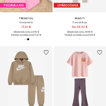
PIEDĀVĀJUMS
IZPĀRDOŠANA
TRENDYOL
MINOTI
Komplekts
Treniņtērps
17,01 €
No 39,92 €
Sākotnējā cena: 23,90 €
Sākotnējā cena: 49,90 €
Pēdējā zemākā cena:
17,01 €
Pēdējā zemākā cena:
31,94 €