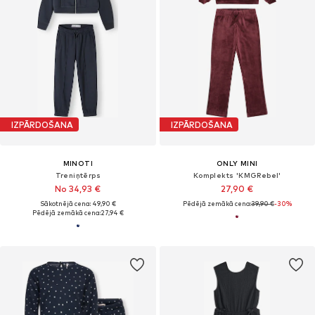
IZPĀRDOŠANA
IZPĀRDOŠANA
MINOTI
ONLY MINI
Treniņtērps
Komplekts 'KMGRebel'
No 34,93 €
27,90 €
Sākotnējā cena: 49,90 €
Pēdējā zemākā cena:
39,90 €
-30%
Pēdējā zemākā cena:
27,94 €