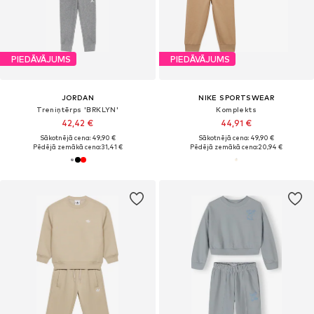
PIEDĀVĀJUMS
PIEDĀVĀJUMS
JORDAN
NIKE SPORTSWEAR
Treniņtērps 'BRKLYN'
Komplekts
42,42 €
44,91 €
Sākotnējā cena: 49,90 €
Sākotnējā cena: 49,90 €
Pēdējā zemākā cena:
31,41 €
Pēdējā zemākā cena:
20,94 €