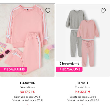
2 iepakojumā
PIEDĀVĀJUMS
PIEDĀVĀJUMS
TRENDYOL
MINOTI
Treniņtērps
Treniņtērps
No 17,91 €
No 32,31 €
Sākotnējā cena: 25,90 €
Sākotnējā cena: 35,90 €
Pēdējā zemākā cena:
17,91 €
Pēdējā zemākā cena:
28,72 €