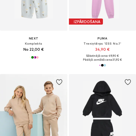
IZPĀRDOŠANA
NEXT
PUMA
Komplekts
Treniņtērps 'ESS No.1'
No 22,00 €
34,90 €
Sākotnējā cena: 49,90 €
Pēdējā zemākā cena:
31,92 €