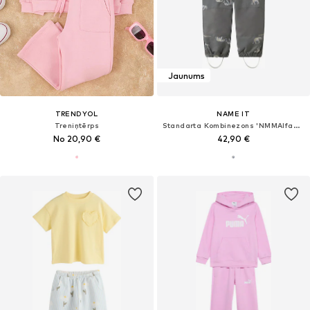
Jaunums
TRENDYOL
NAME IT
Treniņtērps
Standarta Kombinezons 'NMMAlfa08'
No 20,90 €
42,90 €