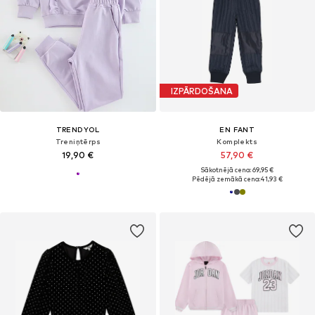
IZPĀRDOŠANA
TRENDYOL
EN FANT
Treniņtērps
Komplekts
19,90 €
57,90 €
Sākotnējā cena: 69,95 €
Pēdējā zemākā cena:
41,93 €