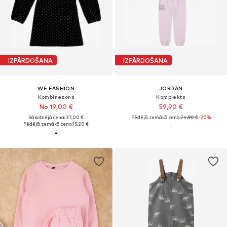
IZPĀRDOŠANA
IZPĀRDOŠANA
WE FASHION
JORDAN
Kombinezons
Komplekts
No 19,00 €
59,90 €
Sākotnējā cena: 37,00 €
Pēdējā zemākā cena:
74,90 €
-20%
Pēdējā zemākā cena:
15,20 €