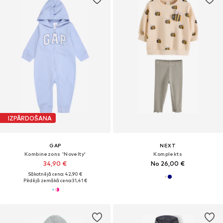
IZPĀRDOŠANA
GAP
NEXT
Kombinezons 'Novelty'
Komplekts
34,90 €
No 26,00 €
Sākotnējā cena: 42,90 €
Pēdējā zemākā cena:
31,41 €