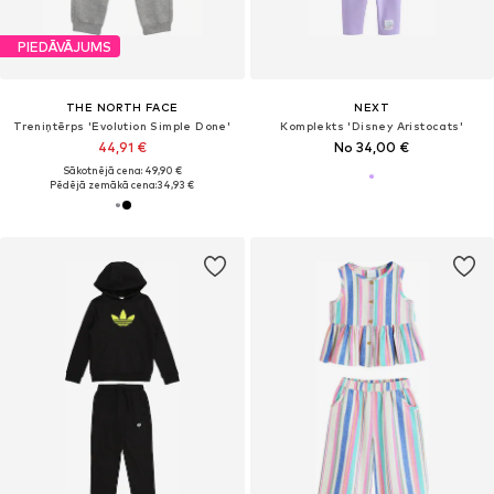
PIEDĀVĀJUMS
THE NORTH FACE
NEXT
Treniņtērps 'Evolution Simple Done'
Komplekts 'Disney Aristocats'
44,91 €
No 34,00 €
Sākotnējā cena: 49,90 €
Pēdējā zemākā cena:
34,93 €