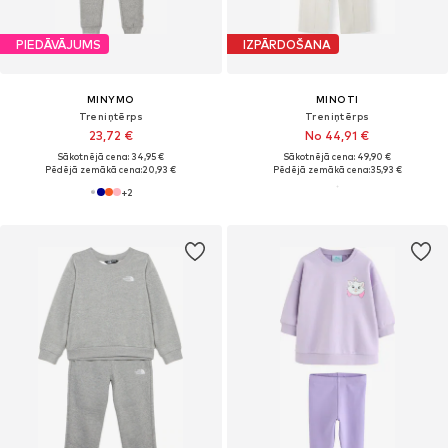
PIEDĀVĀJUMS
IZPĀRDOŠANA
MINYMO
MINOTI
Treniņtērps
Treniņtērps
23,72 €
No 44,91 €
Sākotnējā cena: 34,95 €
Sākotnējā cena: 49,90 €
Pēdējā zemākā cena:
20,93 €
Pēdējā zemākā cena:
35,93 €
+
2