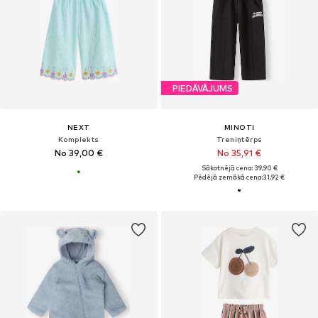
PIEDĀVĀJUMS
NEXT
MINOTI
Komplekts
Treniņtērps
No 39,00 €
No 35,91 €
Sākotnējā cena: 39,90 €
Pēdējā zemākā cena:
31,92 €