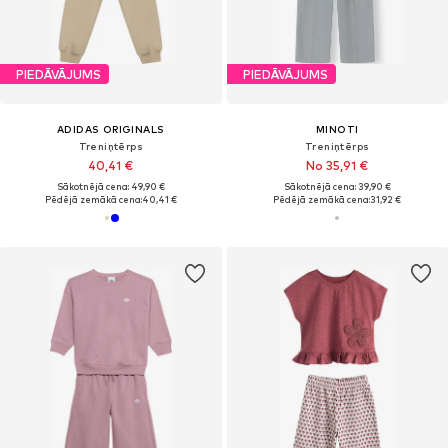
PIEDĀVĀJUMS
PIEDĀVĀJUMS
ADIDAS ORIGINALS
MINOTI
Treniņtērps
Treniņtērps
40,41 €
No 35,91 €
Sākotnējā cena: 49,90 €
Sākotnējā cena: 39,90 €
Pēdējā zemākā cena:
40,41 €
Pēdējā zemākā cena:
31,92 €