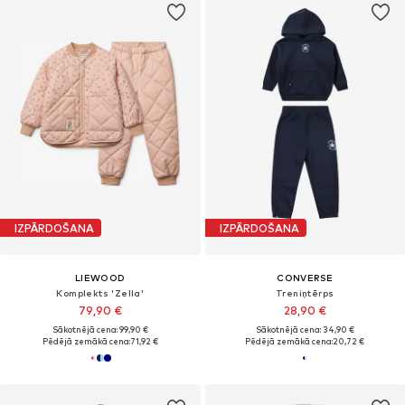
IZPĀRDOŠANA
IZPĀRDOŠANA
LIEWOOD
CONVERSE
Komplekts 'Zella'
Treniņtērps
79,90 €
28,90 €
Sākotnējā cena: 99,90 €
Sākotnējā cena: 34,90 €
Pēdējā zemākā cena:
71,92 €
Pēdējā zemākā cena:
20,72 €