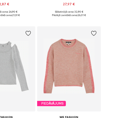
2,87 €
27,97 €
+
2
+
1
ā cena: 26,90 €
Sākotnējā cena: 32,90 €
daudzos izmēros
Pieejams daudzos izmēros
mākā cena:
21,51 €
Pēdējā zemākā cena:
26,01 €
not grozam
Pievienot grozam
PIEDĀVĀJUMS
FASHION
WE FASHION