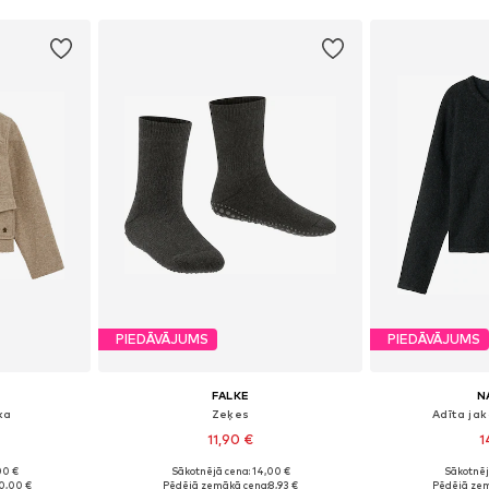
PIEDĀVĀJUMS
PIEDĀVĀJUMS
FALKE
N
ka
Zeķes
Adīta ja
11,90 €
1
+
1
00 €
Sākotnējā cena: 14,00 €
Sākotnēj
zmēros
Pieejams daudzos izmēros
0,00 €
Pēdējā zemākā cena:
8,93 €
Pēdējā zem