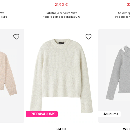
21,90 €
2
99 €
Sākotnējā cena: 24,90 €
Sākotnēj
zmēros
Pieejamie izmēri: 134-140, 146-152, 158-164
Pieejams 
1,51 €
Pēdējā zemākā cena:
19,90 €
Pēdējā ze
ozam
Pievienot grozam
Pievie
PIEDĀVĀJUMS
Jaunums
LMTD
WE 