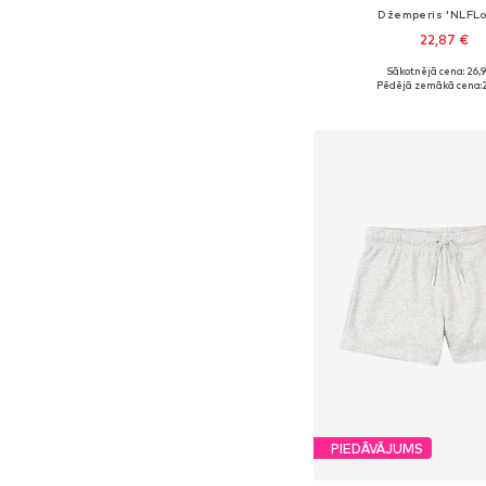
Džemperis 'NLFLo
22,87 €
+
2
Sākotnējā cena: 26,
Pieejams daudzos i
Pēdējā zemākā cena:
2
Pievienot gr
PIEDĀVĀJUMS