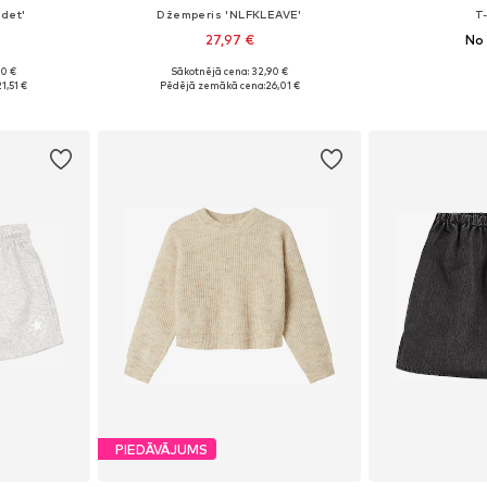
det'
Džemperis 'NLFKLEAVE'
T
27,97 €
No 
+
1
90 €
Sākotnējā cena: 32,90 €
zmēros
Pieejams daudzos izmēros
Pieejams 
1,51 €
Pēdējā zemākā cena:
26,01 €
ozam
Pievienot grozam
Pievie
PIEDĀVĀJUMS