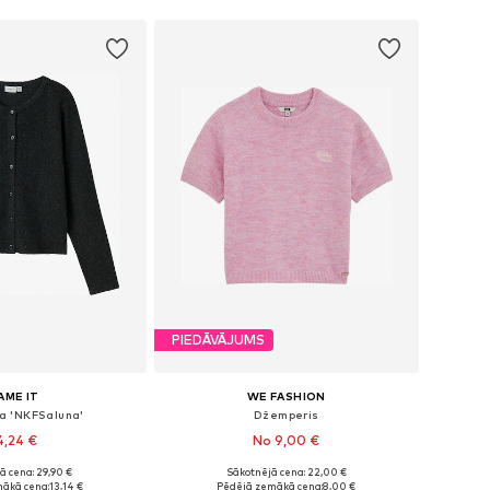
PIEDĀVĀJUMS
AME IT
WE FASHION
ka 'NKFSaluna'
Džemperis
4,24 €
No 9,00 €
ā cena: 29,90 €
Sākotnējā cena: 22,00 €
Pieejamie izmēri: 116, 122-128, 134-140, 146-152
Pieejams daudzos izmēros
ākā cena:
13,14 €
Pēdējā zemākā cena:
8,00 €