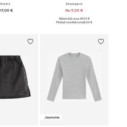
-Krekls
Džemperis
17,00 €
No 9,00 €
Sākotnējā cena: 29,00 €
daudzos izmēros
Pieejamie izmēri: 110-116, 134-140, 146-152, 158-164
Pēdējā zemākā cena:
8,00 €
not grozam
Pievienot grozam
Jaunums