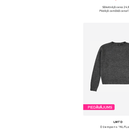
+
2
Sākotnējā cena: 24,
Pieejams daudzos i
Pēdējā zemākā cena:
1
Pievienot gr
PIEDĀVĀJUMS
LMTD
Džemperis 'NLFLo