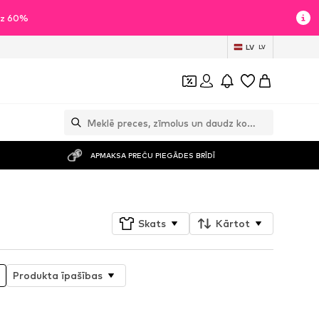
īdz 60%
LV
LV
APMAKSA PREČU PIEGĀDES BRĪDĪ
Skats
Kārtot
Produkta īpašības