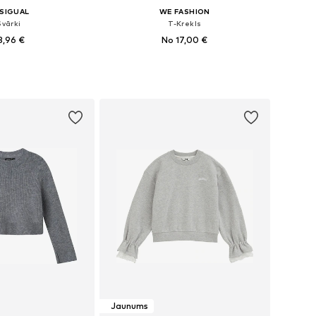
SIGUAL
WE FASHION
Svārki
T-Krekls
3,96 €
No 17,00 €
daudzos izmēros
Pieejams daudzos izmēros
not grozam
Pievienot grozam
Jaunums