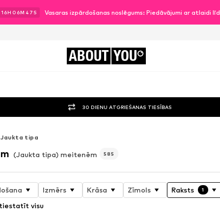
Vasaras izpārdošanas noslēgums: Piedāvājumi ar atlaidi l
16
H
06
M
45
S
ABOUT
YOU
30 DIENU ATGRIEŠANAS TIESĪBAS
Jaukta tipa
ēm
(Jaukta tipa) meitenēm
585
došana
Izmērs
Krāsa
Zīmols
Raksts
1
tiestatīt visu