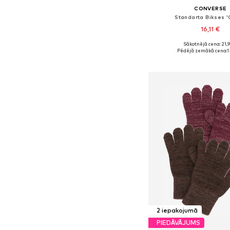
CONVERSE
Standarta Bikses 
16,11 €
Sākotnējā cena: 21,
Pēdējā zemākā cena:
1
Pievienot gr
2 iepakojumā
PIEDĀVĀJUMS