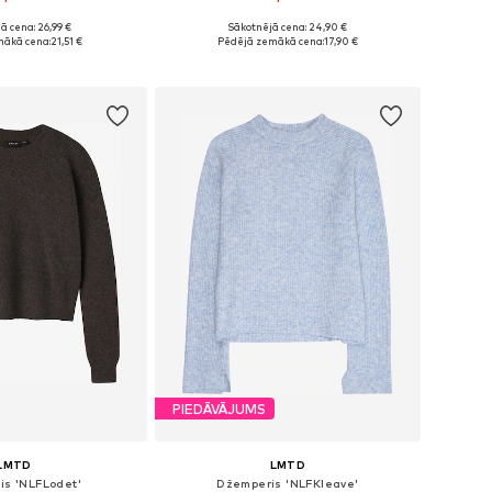
+
2
ā cena: 26,99 €
Sākotnējā cena: 24,90 €
Pieejamie izmēri: 122-128, 134-140, 146-152, 158-164
Pieejamie izmēri: 134-140, 146-152, 158-164
mākā cena:
21,51 €
Pēdējā zemākā cena:
17,90 €
not grozam
Pievienot grozam
PIEDĀVĀJUMS
LMTD
LMTD
is 'NLFLodet'
Džemperis 'NLFKleave'