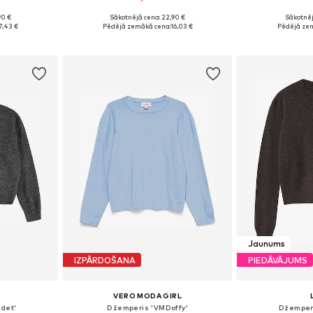
+
3
90 €
Sākotnējā cena: 22,90 €
Sākotnēj
zmēros
Pieejams daudzos izmēros
7,43 €
Pēdējā zemākā cena:
16,03 €
Pēdējā ze
ozam
Pievienot grozam
Pievie
Jaunums
IZPĀRDOŠANA
PIEDĀVĀJUMS
VERO MODA GIRL
det'
Džemperis 'VMDoffy'
Džemper