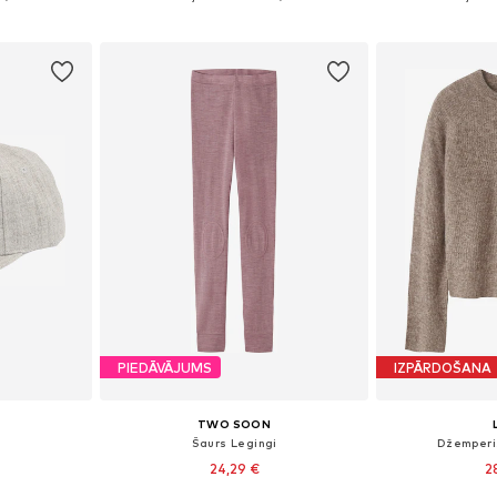
ozam
Pievienot grozam
Pievie
PIEDĀVĀJUMS
IZPĀRDOŠANA
TWO SOON
Šaurs Legingi
Džemperi
24,29 €
2