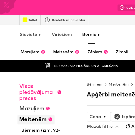
02
D.
Outlet
Kontakti un palīdzība
Sievietēm
Vīriešiem
Bērniem
Mazuļiem
Meitenēm
Zēniem
Zīmoli
BEZMAKSAS* PIEGĀDE UN ATGRIEŠANA
Bērniem
Meitenēm
Visas
piedāvājuma
Apģērbi meiten
preces
Mazuļiem
Cena
Izpār
Meitenēm
Mazāk filtru
A
Bērniem (izm. 92-