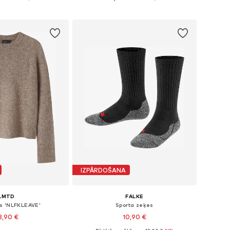
not grozam
Pievienot grozam
IZPĀRDOŠANA
LMTD
FALKE
s 'NLFKLEAVE'
Sporta zeķes
8,90 €
10,90 €