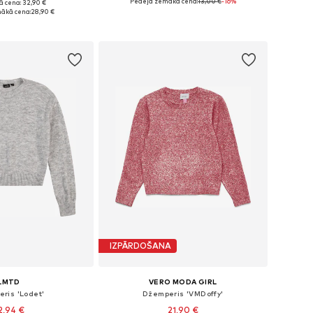
+
1
Pēdējā zemākā cena:
13,00 €
-16%
ā cena: 32,90 €
daudzos izmēros
Pieejams daudzos izmēros
ākā cena:
28,90 €
not grozam
Pievienot grozam
IZPĀRDOŠANA
LMTD
VERO MODA GIRL
ris 'Lodet'
Džemperis 'VMDoffy'
2,94 €
21,90 €