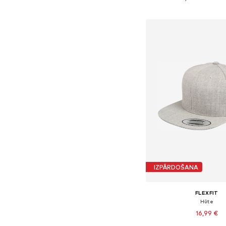
Pievienot gr
IZPĀRDOŠANA
FLEXFIT
Hūte
16,99 €