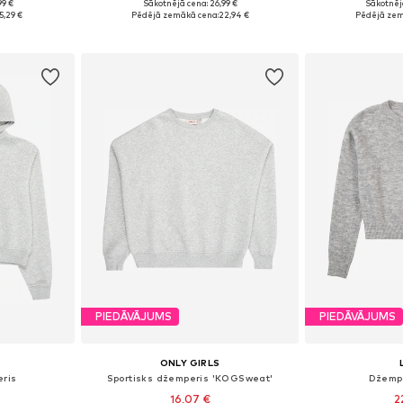
99 €
Sākotnējā cena: 26,99 €
Sākotnēj
48-54
Pieejams daudzos izmēros
Pieejams 
5,29 €
Pēdējā zemākā cena:
22,94 €
Pēdējā zem
ozam
Pievienot grozam
Pievie
PIEDĀVĀJUMS
PIEDĀVĀJUMS
ONLY GIRLS
eris
Sportisks džemperis 'KOGSweat'
Džempe
16,07 €
2