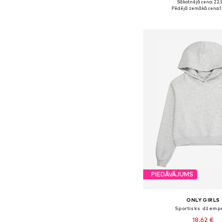
+
12
Sākotnējā cena: 22,
Pieejamie izmēri: 
Pēdējā zemākā cena:
1
Pievienot gr
PIEDĀVĀJUMS
ONLY GIRLS
Sportisks džemp
18,62 €