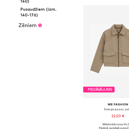
140)
Pusaudžiem (izm.
140-176)
Zēniem
PIEDĀVĀJUMS
WE FASHION
Starpsezonu ja
22,50 €
Sākotnējā cena: 54,
Pieejams daudzos i
Pēdējā zemākā cena:
2