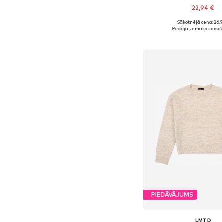
22,94 €
+
2
Sākotnējā cena: 26,
Pieejams daudzos i
Pēdējā zemākā cena:
2
Pievienot gr
PIEDĀVĀJUMS
LMTD