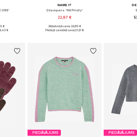
NAME IT
DE
'CORE'
Džemperis 'NKFHolly'
22,87 €
5
90 €
Sākotnējā cena: 26,90 €
Pieejamie izmēri: 122-128, 128-140, 147-163, 163-176
Pieejams daudzos izmēros
Pieejams 
3,43 €
Pēdējā zemākā cena:
21,51 €
ozam
Pievienot grozam
Pievie
PIEDĀVĀJUMS
PIEDĀVĀJUMS