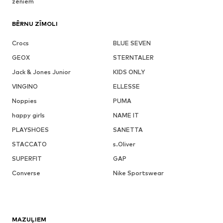
zēniem
BĒRNU ZĪMOLI
Crocs
BLUE SEVEN
GEOX
STERNTALER
Jack & Jones Junior
KIDS ONLY
VINGINO
ELLESSE
Noppies
PUMA
happy girls
NAME IT
PLAYSHOES
SANETTA
STACCATO
s.Oliver
SUPERFIT
GAP
Converse
Nike Sportswear
MAZUĻIEM