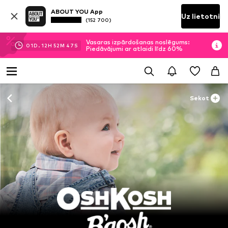
ABOUT YOU App
Uz lietotni
(152 700)
Vasaras izpārdošanas noslēgums:
01
D.
12
H
52
M
47
S
Piedāvājumi ar atlaidi līdz 60%
Sekot