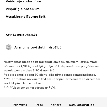
Veidotāju sadarbības
Vispārīgie noteikumi
Atsakies no līguma šeit
DROŠA IEPIRKŠANĀS
 Ar mums tavi dati ir drošībā!
*Bezmaksas piegāde uz pakomātiem pasūtījumiem, kuru summa
pārsniedz 24,90 €; pretējā gadījumā tiek piemērota piegādes un
pakalpojumu maksa 3,90 € apmērā.
Pēdējā zemākā cena 30 dienu laikā pirms cenas samazināšanas.
****Bez maksas no visiem tīkliem Latvijā. Par zvaniem no ārzemēm
var tikt piemērota maksa.
******Visas cenas norādītas ar PVN.
Par mums
Prese
Karjera
Datu aizsardzība