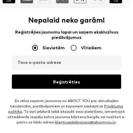
Nepalaid neko garām!
Reģistrējies jaunumu lapai un saņem ekskluzīvus
piedāvājumus
Sievietēm
Vīriešiem
Tava e-pasta adrese
Reģistrēties
Es vēlos saņemt jaunumus no ABOUT YOU par aktuālajām
tendencēm, piedāvājumiem un kuponiem saskaņā ar
Privātuma
politika
. Tu vari jebkurā laikā atsaukt savu piekrišanu, izmantojot
atteikšanās iespēju katra jaunuma biļetena beigās vai nosūtot e-
pastu uz šādu adresi
klientuapkalposana@aboutyou.lv
.