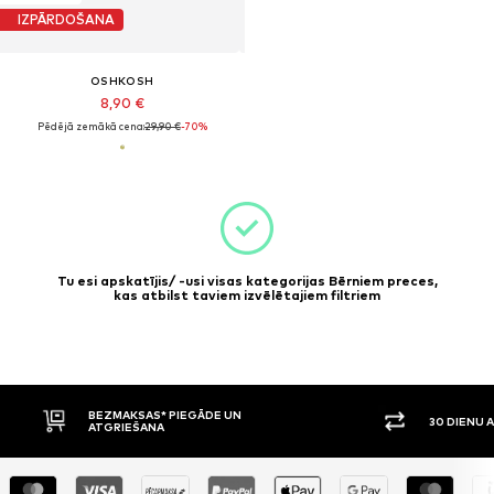
IZPĀRDOŠANA
OSHKOSH
8,90 €
Pēdējā zemākā cena:
29,90 €
-70%
Tu esi apskatījis/ -usi visas kategorijas Bērniem preces,
kas atbilst taviem izvēlētajiem filtriem
BEZMAKSAS* PIEGĀDE UN
30 DIENU 
ATGRIEŠANA