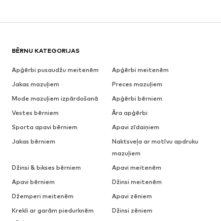
BĒRNU KATEGORIJAS
Apģērbi pusaudžu meitenēm
Apģērbi meitenēm
Jakas mazuļiem
Preces mazuļiem
Mode mazuļiem izpārdošanā
Apģērbi bērniem
Vestes bērniem
Āra apģērbi
Sporta apavi bērniem
Apavi zīdaiņiem
Jakas bērniem
Naktsveļa ar motīvu apdruku
mazuļiem
Džinsi & bikses bērniem
Apavi meitenēm
Apavi bērniem
Džinsi meitenēm
Džemperi meitenēm
Apavi zēniem
Krekli ar garām piedurknēm
Džinsi zēniem