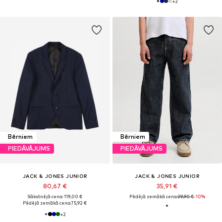
+
2
Bērniem
Bērniem
PIEDĀVĀJUMS
PIEDĀVĀJUMS
JACK & JONES JUNIOR
JACK & JONES JUNIOR
80,67 €
35,91 €
Sākotnējā cena: 119,00 €
Pēdējā zemākā cena:
39,90 €
-10%
Pēdējā zemākā cena:
75,92 €
+
2