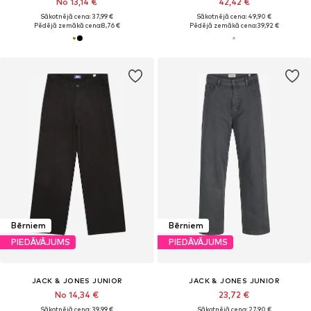
No 13,14 €
42,42 €
Sākotnējā cena: 37,99 €
Sākotnējā cena: 49,90 €
Pēdējā zemākā cena:
8,76 €
Pēdējā zemākā cena:
39,92 €
Bērniem
Bērniem
PIEDĀVĀJUMS
PIEDĀVĀJUMS
JACK & JONES JUNIOR
JACK & JONES JUNIOR
No 14,34 €
23,72 €
Sākotnējā cena: 39,99 €
Sākotnējā cena: 27,90 €