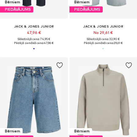
Bērniem
Bērniem
PIEDĀVĀJUMS
PIEDĀVĀJUMS
JACK & JONES JUNIOR
JACK & JONES JUNIOR
47,96 €
No 29,61 €
Sākotnējā cena: 74,95 €
Sākotnējā cena: 32,90 €
Pēdējā zemākā cena:
47,96 €
Pēdējā zemākā cena:
29,61 €
Bērniem
Bērniem