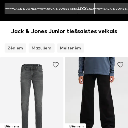
JACK & JONES
JACK & JONES MINI
JJXX
JACK & JONES
Jack & Jones Junior tiešsaistes veikals
Zēniem
Mazuļiem
Meitenēm
Bērniem
Bērniem