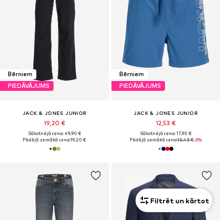
Bērniem
Bērniem
PIEDĀVĀJUMS
PIEDĀVĀJUMS
JACK & JONES JUNIOR
JACK & JONES JUNIOR
19,20 €
12,53 €
Sākotnējā cena: 49,90 €
Sākotnējā cena: 17,90 €
Pēdējā zemākā cena:
19,20 €
Pēdējā zemākā cena:
13,43 €
-6%
Filtrēt un kārtot