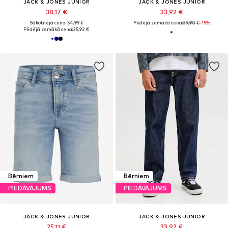
JACK & JONES JUNIOR
JACK & JONES JUNIOR
38,17 €
33,92 €
Sākotnējā cena: 54,99 €
Pēdējā zemākā cena:
39,90 €
-15%
Pēdējā zemākā cena:
35,92 €
Bērniem
Bērniem
PIEDĀVĀJUMS
PIEDĀVĀJUMS
JACK & JONES JUNIOR
JACK & JONES JUNIOR
25,11 €
33,92 €