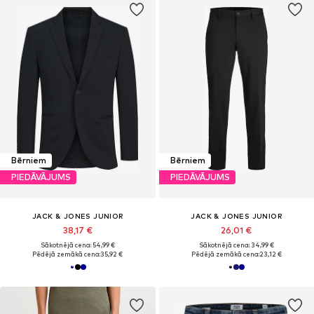
Bērniem
Bērniem
PIEDĀVĀJUMS
PIEDĀVĀJUMS
JACK & JONES JUNIOR
JACK & JONES JUNIOR
38,17 €
26,01 €
Sākotnējā cena: 54,99 €
Sākotnējā cena: 34,99 €
Pēdējā zemākā cena:
35,92 €
Pēdējā zemākā cena:
23,12 €