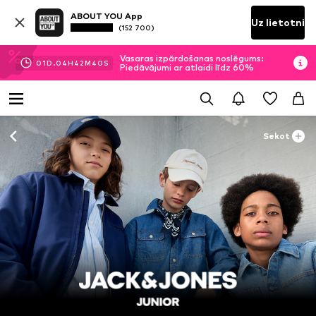
ABOUT YOU App
Uz lietotni
(152 700)
Vasaras izpārdošanas noslēgums:
01
D.
04
H
42
M
39
S
Piedāvājumi ar atlaidi līdz 60%
Sekot