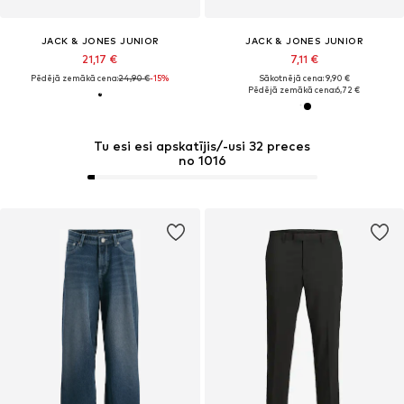
JACK & JONES JUNIOR
JACK & JONES JUNIOR
21,17 €
7,11 €
Pēdējā zemākā cena:
24,90 €
-15%
Sākotnējā cena: 9,90 €
Pēdējā zemākā cena:
6,72 €
Tu esi esi apskatījis/-usi 32 preces
no 1016