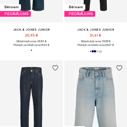
Bērniem
Bērniem
PIEDĀVĀJUMS
PIEDĀVĀJUMS
JACK & JONES JUNIOR
JACK & JONES JUNIOR
20,93 €
31,41 €
Sākotnējā cena: 39,90 €
Sākotnējā cena: 39,99 €
Pēdējā zemākā cena:
19,53 €
Pēdējā zemākā cena:
29,67 €
+
2