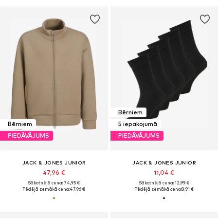
Bērniem
Bērniem
5 iepakojumā
PIEDĀVĀJUMS
PIEDĀVĀJUMS
JACK & JONES JUNIOR
JACK & JONES JUNIOR
47,96 €
11,04 €
Sākotnējā cena: 74,95 €
Sākotnējā cena: 12,99 €
Pēdējā zemākā cena:
47,96 €
Pēdējā zemākā cena:
8,91 €