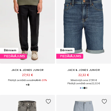
Bērniem
Bērniem
PIEDĀVĀJUMS
PIEDĀVĀJUMS
JACK & JONES JUNIOR
JACK & JONES JUNIOR
27,92 €
22,32 €
Pēdējā zemākā cena:
34,90 €
-20%
Sākotnējā cena: 27,90 €
Pēdējā zemākā cena:
22,32 €