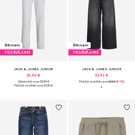
Bērniem
Bērniem
PIEDĀVĀJUMS
PIEDĀVĀJUMS
JACK & JONES JUNIOR
JACK & JONES JUNIOR
35,96 €
33,92 €
Sākotnējā cena: 59,95 €
Pēdējā zemākā cena:
39,90 €
-15%
Pēdējā zemākā cena:
35,96 €