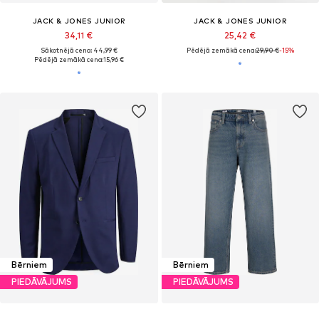
JACK & JONES JUNIOR
JACK & JONES JUNIOR
34,11 €
25,42 €
Sākotnējā cena: 44,99 €
Pēdējā zemākā cena:
29,90 €
-15%
Pēdējā zemākā cena:
15,96 €
Bērniem
Bērniem
PIEDĀVĀJUMS
PIEDĀVĀJUMS