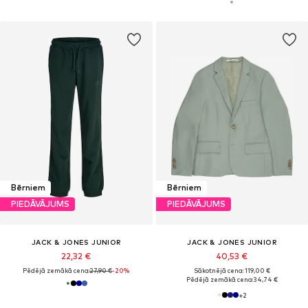
Bērniem
Bērniem
PIEDĀVĀJUMS
PIEDĀVĀJUMS
JACK & JONES JUNIOR
JACK & JONES JUNIOR
22,32 €
40,53 €
Pēdējā zemākā cena:
27,90 €
-20%
Sākotnējā cena: 119,00 €
Pēdējā zemākā cena:
34,74 €
+
2