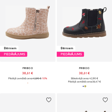
Bērniem
Bērniem
PIEDĀVĀJUMS
PIEDĀVĀJUMS
FRIBOO
FRIBOO
38,61 €
38,61 €
Pēdējā zemākā cena:
42,90 €
-10%
Sākotnējā cena: 42,90 €
Pēdējā zemākā cena:
36,47 €