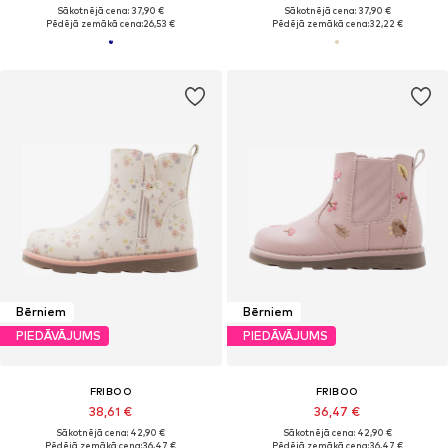
Sākotnējā cena: 37,90 €
Sākotnējā cena: 37,90 €
Pēdējā zemākā cena:
26,53 €
Pēdējā zemākā cena:
32,22 €
Bērniem
Bērniem
PIEDĀVĀJUMS
PIEDĀVĀJUMS
FRIBOO
FRIBOO
38,61 €
36,47 €
Sākotnējā cena: 42,90 €
Sākotnējā cena: 42,90 €
Pēdējā zemākā cena:
36,47 €
Pēdējā zemākā cena:
36,47 €