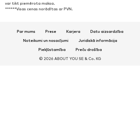
var tikt piemērota maksa.
******Visas cenas norādītas ar PVN.
Par mums
Prese
Karjera
Datu aizsardzība
Noteikumi un nosacījumi
Juridiskā informācija
Piekļūstamība
Preču drošība
© 2026 ABOUT YOU SE & Co. KG