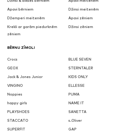
Džinsi & bikses bērniem
Apavi meitenēm
Apavi bērniem
Džinsi meitenēm
Džemperi meitenēm
Apavi zēniem
Krekli ar garām piedurknēm
Džinsi zēniem
zēniem
BĒRNU ZĪMOLI
Crocs
BLUE SEVEN
GEOX
STERNTALER
Jack & Jones Junior
KIDS ONLY
VINGINO
ELLESSE
Noppies
PUMA
happy girls
NAME IT
PLAYSHOES
SANETTA
STACCATO
s.Oliver
SUPERFIT
GAP