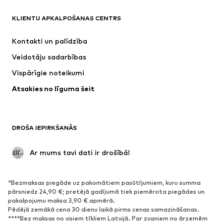
Next
NAME IT
ADIDAS SPORTSWEAR
Nike Sportswear
KLIENTU APKALPOŠANAS CENTRS
SUPERFIT
ADIDAS ORIGINALS
Kontakti un palīdzība
NIKE
WE Fashion
Veidotāju sadarbības
Vispārīgie noteikumi
Atsakies no līguma šeit
DROŠA IEPIRKŠANĀS
 Ar mums tavi dati ir drošībā!
*Bezmaksas piegāde uz pakomātiem pasūtījumiem, kuru summa
pārsniedz 24,90 €; pretējā gadījumā tiek piemērota piegādes un
pakalpojumu maksa 3,90 € apmērā.
Pēdējā zemākā cena 30 dienu laikā pirms cenas samazināšanas.
****Bez maksas no visiem tīkliem Latvijā. Par zvaniem no ārzemēm