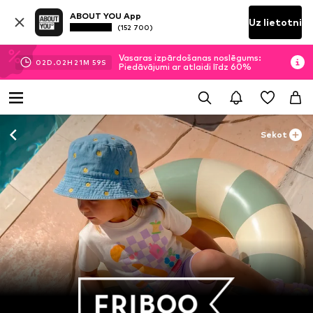
ABOUT YOU App
Uz lietotni
(152 700)
Vasaras izpārdošanas noslēgums:
02
D.
02
H
21
M
58
S
Piedāvājumi ar atlaidi līdz 60%
Sekot