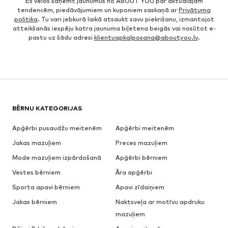
Es vēlos saņemt jaunumus no ABOUT YOU par aktuālajām
tendencēm, piedāvājumiem un kuponiem saskaņā ar
Privātuma
politika
. Tu vari jebkurā laikā atsaukt savu piekrišanu, izmantojot
atteikšanās iespēju katra jaunuma biļetena beigās vai nosūtot e-
pastu uz šādu adresi
klientuapkalposana@aboutyou.lv
.
BĒRNU KATEGORIJAS
Apģērbi pusaudžu meitenēm
Apģērbi meitenēm
Jakas mazuļiem
Preces mazuļiem
Mode mazuļiem izpārdošanā
Apģērbi bērniem
Vestes bērniem
Āra apģērbi
Sporta apavi bērniem
Apavi zīdaiņiem
Jakas bērniem
Naktsveļa ar motīvu apdruku
mazuļiem