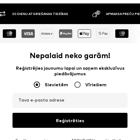
ATGRIEŠANAS TIESĪBAS
APMAKSA PREČU PIEGĀDES BRĪDĪ
Nepalaid neko garām!
Reģistrējies jaunumu lapai un saņem ekskluzīvus
piedāvājumus
Sievietēm
Vīriešiem
Tava e-pasta adrese
Reģistrēties