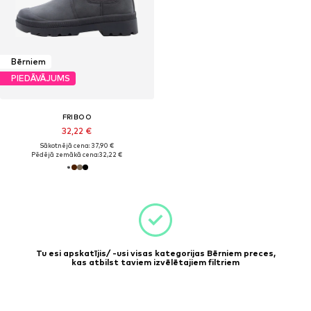
Bērniem
PIEDĀVĀJUMS
FRIBOO
32,22 €
Sākotnējā cena: 37,90 €
Pēdējā zemākā cena:
32,22 €
Tu esi apskatījis/ -usi visas kategorijas Bērniem preces,
kas atbilst taviem izvēlētajiem filtriem