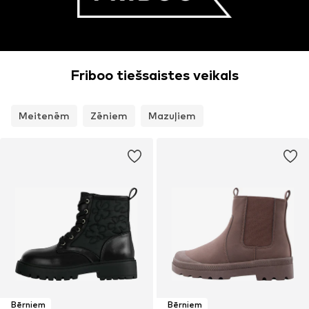
Friboo tiešsaistes veikals
Meitenēm
Zēniem
Mazuļiem
Bērniem
Bērniem