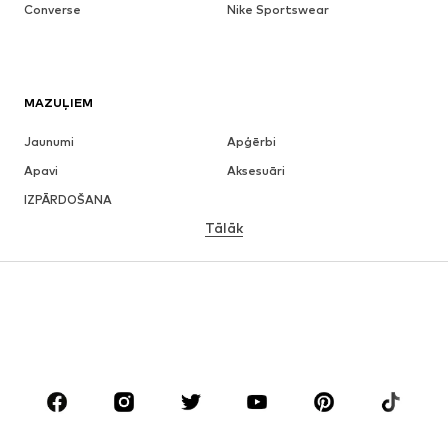
Converse
Nike Sportswear
MAZUĻIEM
Jaunumi
Apģērbi
Apavi
Aksesuāri
IZPĀRDOŠANA
Tālāk
MEITENĒM
Bērniem (izm. 92-140)
Pusaudžiem (izm. 140-176)
ZĒNIEM
Bērniem (izm. 92-140)
Pusaudžiem (izm. 140-176)
ZĪMOLI