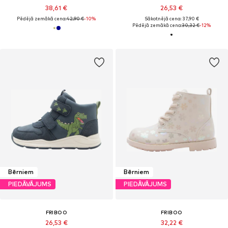
38,61 €
26,53 €
Pēdējā zemākā cena:
42,90 €
-10%
Sākotnējā cena: 37,90 €
Pēdējā zemākā cena:
30,32 €
-12%
Bērniem
Bērniem
PIEDĀVĀJUMS
PIEDĀVĀJUMS
FRIBOO
FRIBOO
26,53 €
32,22 €