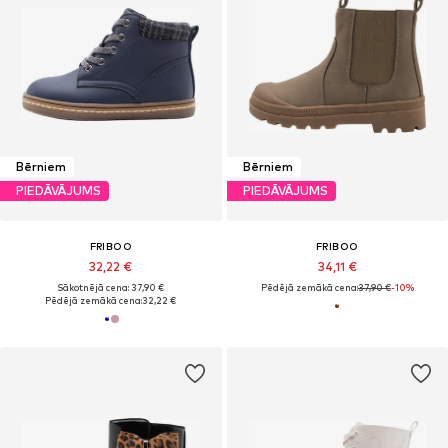
Bērniem
Bērniem
PIEDĀVĀJUMS
PIEDĀVĀJUMS
FRIBOO
FRIBOO
32,22 €
34,11 €
Sākotnējā cena: 37,90 €
Pēdējā zemākā cena:
37,90 €
-10%
Pēdējā zemākā cena:
32,22 €