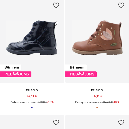
Bērniem
Bērniem
PIEDĀVĀJUMS
PIEDĀVĀJUMS
FRIBOO
FRIBOO
34,11 €
34,11 €
Pēdējā zemākā cena:
37,90 €
-10%
Pēdējā zemākā cena:
37,90 €
-10%