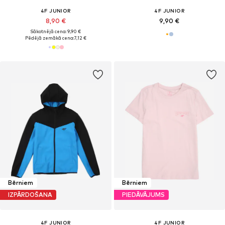
4F JUNIOR
4F JUNIOR
8,90 €
9,90 €
Sākotnējā cena: 9,90 €
Pēdējā zemākā cena:
7,12 €
Bērniem
Bērniem
IZPĀRDOŠANA
PIEDĀVĀJUMS
4F JUNIOR
4F JUNIOR