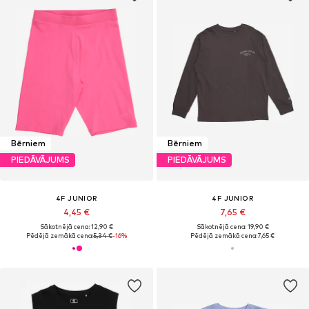
Bērniem
Bērniem
PIEDĀVĀJUMS
PIEDĀVĀJUMS
4F JUNIOR
4F JUNIOR
4,45 €
7,65 €
Sākotnējā cena: 12,90 €
Sākotnējā cena: 19,90 €
Pēdējā zemākā cena:
5,34 €
-16%
Pēdējā zemākā cena:
7,65 €