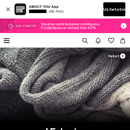
ABOUT YOU App
Uz lietotni
(152 700)
Vasaras izpārdošanas noslēgums:
12
H
17
M
05
S
Piedāvājumi ar atlaidi līdz 60%
Sekot