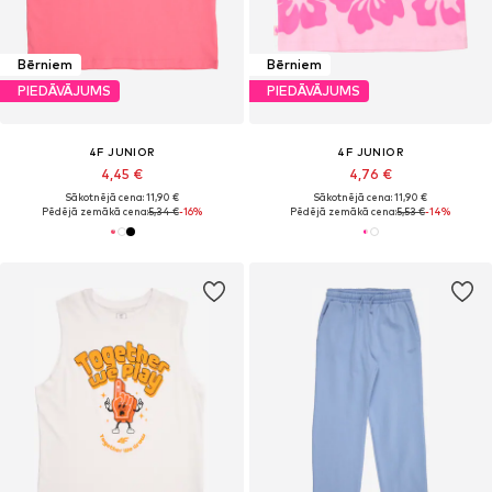
Bērniem
Bērniem
PIEDĀVĀJUMS
PIEDĀVĀJUMS
4F JUNIOR
4F JUNIOR
4,45 €
4,76 €
Sākotnējā cena: 11,90 €
Sākotnējā cena: 11,90 €
Pēdējā zemākā cena:
5,34 €
-16%
Pēdējā zemākā cena:
5,53 €
-14%