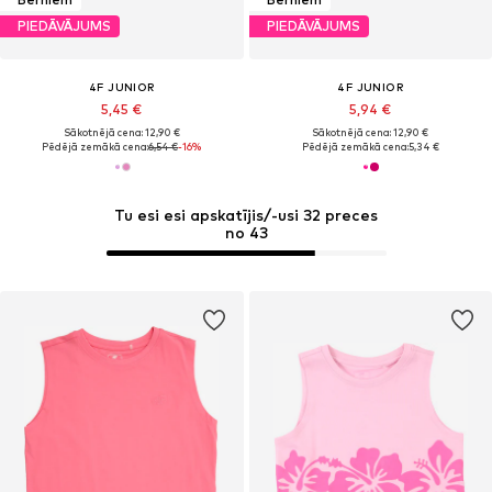
PIEDĀVĀJUMS
PIEDĀVĀJUMS
4F JUNIOR
4F JUNIOR
5,45 €
5,94 €
Sākotnējā cena: 12,90 €
Sākotnējā cena: 12,90 €
Pēdējā zemākā cena:
6,54 €
-16%
Pēdējā zemākā cena:
5,34 €
Tu esi esi apskatījis/-usi 32 preces
no 43