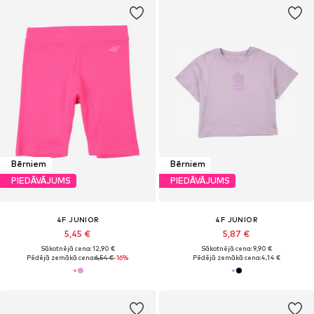
Bērniem
Bērniem
PIEDĀVĀJUMS
PIEDĀVĀJUMS
4F JUNIOR
4F JUNIOR
5,45 €
5,87 €
Sākotnējā cena: 12,90 €
Sākotnējā cena: 9,90 €
Pēdējā zemākā cena:
6,54 €
-16%
Pēdējā zemākā cena:
4,14 €