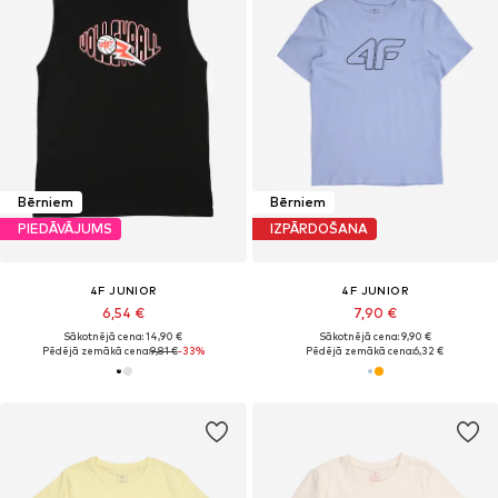
Bērniem
Bērniem
PIEDĀVĀJUMS
IZPĀRDOŠANA
4F JUNIOR
4F JUNIOR
6,54 €
7,90 €
Sākotnējā cena: 14,90 €
Sākotnējā cena: 9,90 €
Pēdējā zemākā cena:
9,81 €
-33%
Pēdējā zemākā cena:
6,32 €