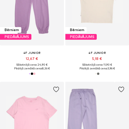
Bērniem
Bērniem
PIEDĀVĀJUMS
PIEDĀVĀJUMS
4F JUNIOR
4F JUNIOR
12,67 €
5,18 €
Sākotnējā cena: 24,90 €
Sākotnējā cena: 11,90 €
Pēdējā zemākā cena:
8,36 €
Pēdējā zemākā cena:
3,96 €