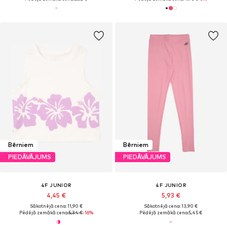
Bērniem
Bērniem
PIEDĀVĀJUMS
PIEDĀVĀJUMS
4F JUNIOR
4F JUNIOR
4,45 €
5,93 €
Sākotnējā cena: 11,90 €
Sākotnējā cena: 13,90 €
Pēdējā zemākā cena:
5,34 €
-16%
Pēdējā zemākā cena:
5,45 €