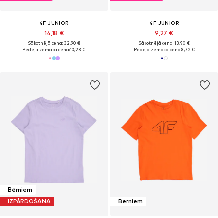
4F JUNIOR
4F JUNIOR
14,18 €
9,27 €
Sākotnējā cena: 32,90 €
Sākotnējā cena: 13,90 €
Pēdējā zemākā cena:
13,23 €
Pēdējā zemākā cena:
8,72 €
Bērniem
IZPĀRDOŠANA
Bērniem