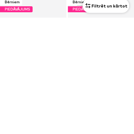
Bērniem
Bērniem
Filtrēt un kārtot
PIEDĀVĀJUMS
PIEDĀVĀJUMS
4F JUNIOR
4F JUNIOR
5,18 €
9,81 €
Sākotnējā cena: 9,90 €
Sākotnējā cena: 14,90 €
Pēdējā zemākā cena:
5,52 €
-6%
Pēdējā zemākā cena:
9,81 €
Bērniem