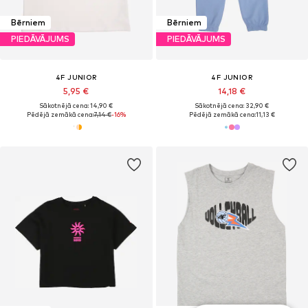
Bērniem
Bērniem
PIEDĀVĀJUMS
PIEDĀVĀJUMS
4F JUNIOR
4F JUNIOR
5,95 €
14,18 €
Sākotnējā cena: 14,90 €
Sākotnējā cena: 32,90 €
Pēdējā zemākā cena:
7,14 €
-16%
Pēdējā zemākā cena:
11,13 €