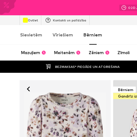
02
D.
Outlet
Kontakti un palīdzība
Sievietēm
Vīriešiem
Bērniem
Mazuļiem
Meitenēm
Zēniem
Zīmoli
BEZMAKSAS* PIEGĀDE UN ATGRIEŠANA
Bērniem
Gandrīz i