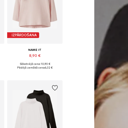
IZPĀRDOŠANA
NAME IT
8,90 €
Sākotnējā cena: 10,90 €
Pieejams daudzos izmēros
Pēdējā zemākā cena:
6,32 €
Pievienot grozam