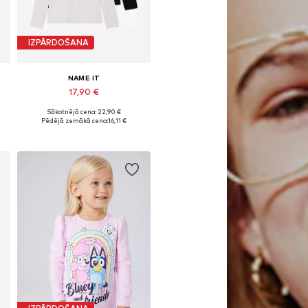
IZPĀRDOŠANA
NAME IT
17,90 €
Sākotnējā cena: 22,90 €
, 146-152, 158-164
Pieejams daudzos izmēros
Pēdējā zemākā cena:
16,11 €
Pievienot grozam