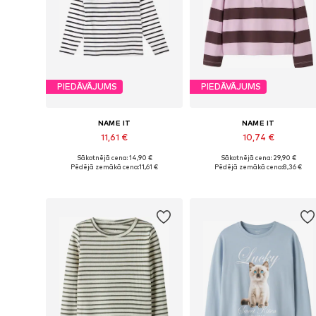
PIEDĀVĀJUMS
PIEDĀVĀJUMS
NAME IT
NAME IT
11,61 €
10,74 €
Sākotnējā cena: 14,90 €
Sākotnējā cena: 29,90 €
Pieejams daudzos izmēros
Pieejamie izmēri: 122-128
Pēdējā zemākā cena:
11,61 €
Pēdējā zemākā cena:
8,36 €
Pievienot grozam
Pievienot grozam