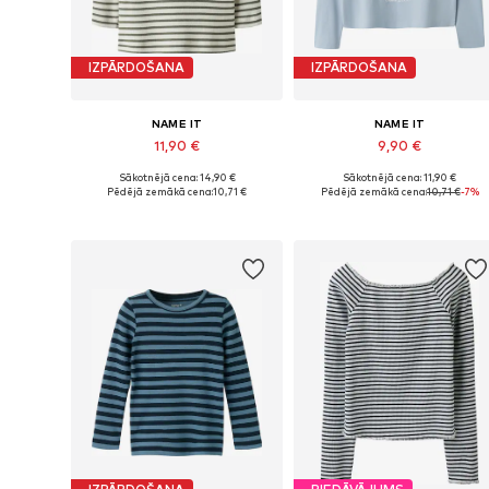
IZPĀRDOŠANA
IZPĀRDOŠANA
NAME IT
NAME IT
11,90 €
9,90 €
Sākotnējā cena: 14,90 €
Sākotnējā cena: 11,90 €
Pieejams daudzos izmēros
Pieejamie izmēri: 122-128, 134-140
Pēdējā zemākā cena:
10,71 €
Pēdējā zemākā cena:
10,71 €
-7%
Pievienot grozam
Pievienot grozam