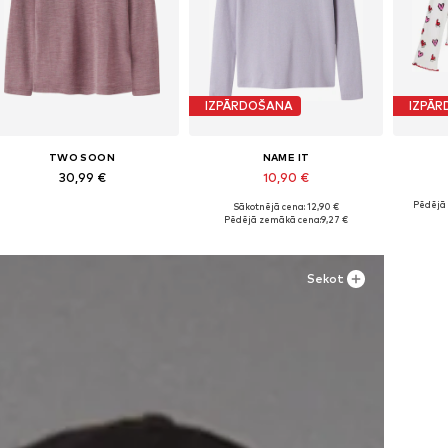
IZPĀRDOŠANA
IZPĀ
TWO SOON
NAME IT
30,99 €
10,90 €
Pēdējā
Sākotnējā cena: 12,90 €
Pieejams daudzos izmēros
Pieejams daudzos izmēros
Piee
Pēdējā zemākā cena:
9,27 €
Pievienot grozam
Pievienot grozam
Pi
Sekot