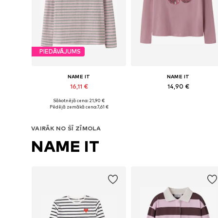
PIEDĀVĀJUMS
NAME IT
NAME IT
16,11 €
14,90 €
Sākotnējā cena: 21,90 €
Pieejamie izmēri: 116 Standarta izmērs, 146-152 Standarta izmērs, 158-164 Standarta izmērs
Pieejamie izmēri: 122-128, 134-140
Pēdējā zemākā cena:
7,61 €
Pievienot grozam
Pievienot grozam
VAIRĀK NO ŠĪ ZĪMOLA
NAME IT