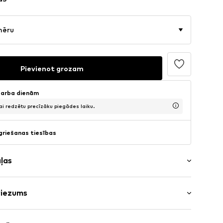
mēru
Pievienot grozam
 darba dienām
lai redzētu precīzāku piegādes laiku.
griešanas tiesības
aļas
ugiem
riezums
ums
rums: garās
s