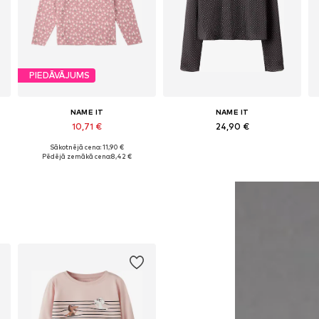
PIEDĀVĀJUMS
NAME IT
NAME IT
10,71 €
24,90 €
Sākotnējā cena: 11,90 €
, 146-152, 158-164
Pieejamie izmēri: 122-128, 134-140, 146-152, 158-164
Pieejamie izmēri: 122-128, 134-140, 146-152, 158-164
Pēdējā zemākā cena:
8,42 €
Pievienot grozam
Pievienot grozam