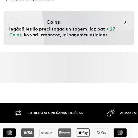
revīziju
Ši prece satur organiskas izejvielas, kas audzētas, lai
saglabātu augsnes un ekosistēmas veselību, izmantojot
Coins
bioloģisko lauksaimniecību, izvairoties no ģenētiskās
Iegādājies šo preci tagad un saņem līdz pat 
+ 27 
modifikācijas un ierobežojot ūdens un ķīmiskā mēslojuma
Coins
, ko vari izmantot, lai saņemtu atlaides.
izmantošanu.
Uzzināt vairāk
ATGRIEŠANAS TIESĪBAS
APMAKSA PREČU PIEGĀDES BRĪDĪ