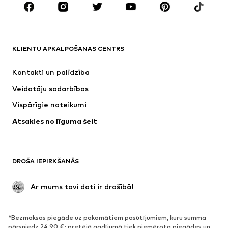
ZĪMOLI
Next
NAME IT
ADIDAS SPORTSWEAR
Nike Sportswear
KLIENTU APKALPOŠANAS CENTRS
ADIDAS ORIGINALS
SUPERFIT
Kontakti un palīdzība
NIKE
Jordan
Veidotāju sadarbības
Vispārīgie noteikumi
Atsakies no līguma šeit
DROŠA IEPIRKŠANĀS
 Ar mums tavi dati ir drošībā!
*Bezmaksas piegāde uz pakomātiem pasūtījumiem, kuru summa
pārsniedz 24,90 €; pretējā gadījumā tiek piemērota piegādes un