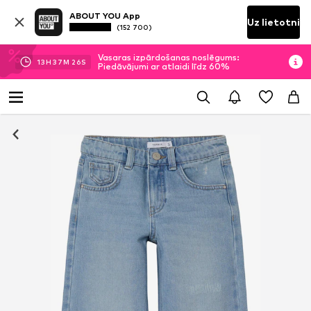
ABOUT YOU App
Uz lietotni
(152 700)
Vasaras izpārdošanas noslēgums:
13
H
37
M
25
S
Piedāvājumi ar atlaidi līdz 60%