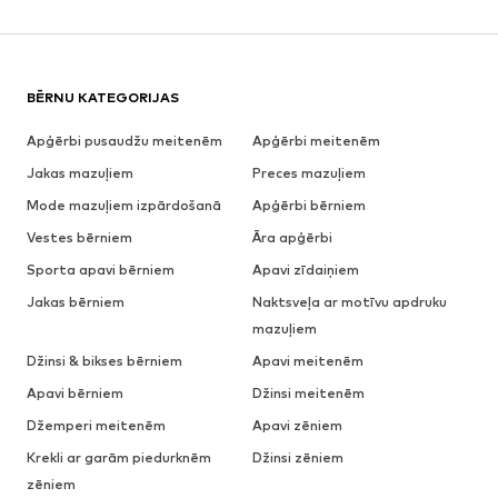
BĒRNU KATEGORIJAS
Apģērbi pusaudžu meitenēm
Apģērbi meitenēm
Jakas mazuļiem
Preces mazuļiem
Mode mazuļiem izpārdošanā
Apģērbi bērniem
Vestes bērniem
Āra apģērbi
Sporta apavi bērniem
Apavi zīdaiņiem
Jakas bērniem
Naktsveļa ar motīvu apdruku
mazuļiem
Džinsi & bikses bērniem
Apavi meitenēm
Apavi bērniem
Džinsi meitenēm
Džemperi meitenēm
Apavi zēniem
Krekli ar garām piedurknēm
Džinsi zēniem
zēniem