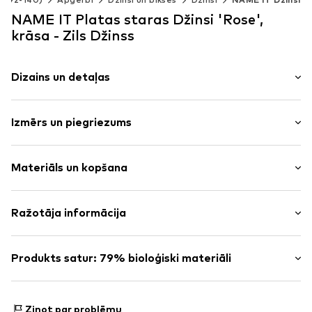
NAME IT Platas staras Džinsi 'Rose',
krāsa - Zils Džinss
Dizains un detaļas
Vienkrāsas
Izmērs un piegriezums
Džinss
Iznīcināts
Garums: Garš/maksi
Ielāpi
Materiāls un kopšana
Piegriezums: Platas staras
Rāvējslēdzēja šuvums
5 kabatu stils
Materiāls: 79% Kokvilna, 21% Poliesters - PES
Ražotāja informācija
Pogu aizdare
Stingra saķere
BESTSELLER A/S
Jostas cilpas
Fredskovvej 5
Produkts satur: 79% bioloģiski materiāli
Rāvējslēdzējs
7330 Brande
DK
Izgatavots no:
Kokvilna (bioloģiski audzēta)
Preces Nr.
NAI9fj1002000001
https://bestseller.com/
Pierādījums:
Piegādātāja deklarācija par neatkarīgu
Ziņot par problēmu