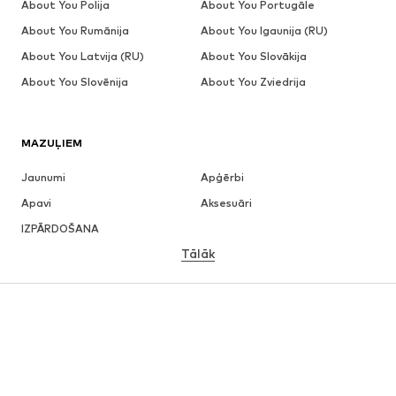
About You Polija
About You Portugāle
About You Rumānija
About You Igaunija (RU)
About You Latvija (RU)
About You Slovākija
About You Slovēnija
About You Zviedrija
MAZUĻIEM
Jaunumi
Apģērbi
Apavi
Aksesuāri
IZPĀRDOŠANA
Tālāk
MEITENĒM
Bērniem (izm. 92-140)
Pusaudžiem (izm. 140-176)
ZĒNIEM
Bērniem (izm. 92-140)
Pusaudžiem (izm. 140-176)