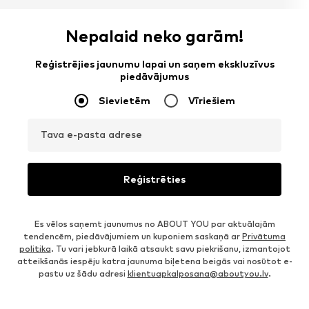
Nepalaid neko garām!
Reģistrējies jaunumu lapai un saņem ekskluzīvus
piedāvājumus
Sievietēm
Vīriešiem
Tava e-pasta adrese
Reģistrēties
Es vēlos saņemt jaunumus no ABOUT YOU par aktuālajām
tendencēm, piedāvājumiem un kuponiem saskaņā ar
Privātuma
politika
. Tu vari jebkurā laikā atsaukt savu piekrišanu, izmantojot
atteikšanās iespēju katra jaunuma biļetena beigās vai nosūtot e-
pastu uz šādu adresi
klientuapkalposana@aboutyou.lv
.