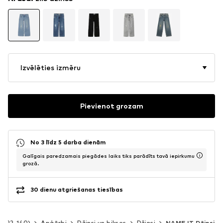
Izvēlēties izmēru
Pievienot grozam
No 3 līdz 5 darba dienām
Galīgais paredzamais piegādes laiks tiks parādīts tavā iepirkumu
grozā.
30 dienu atgriešanas tiesības
m. 92-140)
Apģērbi
Džinsi un bikses
Džinsi
NAME IT Džinsi