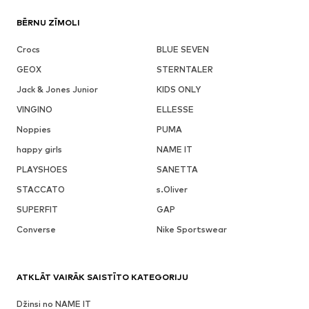
BĒRNU ZĪMOLI
Crocs
BLUE SEVEN
GEOX
STERNTALER
Jack & Jones Junior
KIDS ONLY
VINGINO
ELLESSE
Noppies
PUMA
happy girls
NAME IT
PLAYSHOES
SANETTA
STACCATO
s.Oliver
SUPERFIT
GAP
Converse
Nike Sportswear
ATKLĀT VAIRĀK SAISTĪTO KATEGORIJU
Džinsi no NAME IT