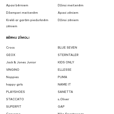
Apavi bērniem
Džinsi meitenēm
Džemperi meitenēm
Apavi zēniem
Krekli ar garām piedurknēm
Džinsi zēniem
zēniem
BĒRNU ZĪMOLI
Crocs
BLUE SEVEN
GEOX
STERNTALER
Jack & Jones Junior
KIDS ONLY
VINGINO
ELLESSE
Noppies
PUMA
happy girls
NAME IT
PLAYSHOES
SANETTA
STACCATO
s.Oliver
SUPERFIT
GAP
Converse
Nike Sportswear