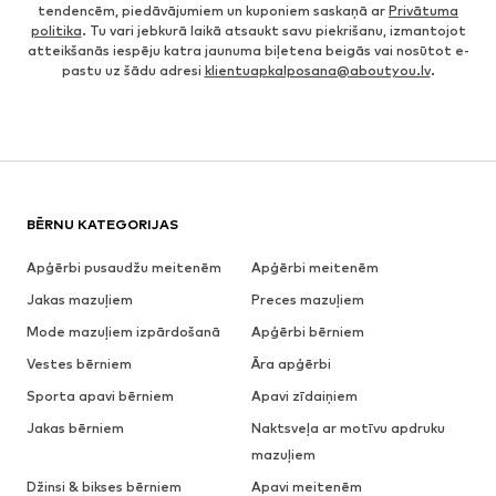
tendencēm, piedāvājumiem un kuponiem saskaņā ar
Privātuma
politika
. Tu vari jebkurā laikā atsaukt savu piekrišanu, izmantojot
atteikšanās iespēju katra jaunuma biļetena beigās vai nosūtot e-
pastu uz šādu adresi
klientuapkalposana@aboutyou.lv
.
BĒRNU KATEGORIJAS
Apģērbi pusaudžu meitenēm
Apģērbi meitenēm
Jakas mazuļiem
Preces mazuļiem
Mode mazuļiem izpārdošanā
Apģērbi bērniem
Vestes bērniem
Āra apģērbi
Sporta apavi bērniem
Apavi zīdaiņiem
Jakas bērniem
Naktsveļa ar motīvu apdruku
mazuļiem
Džinsi & bikses bērniem
Apavi meitenēm