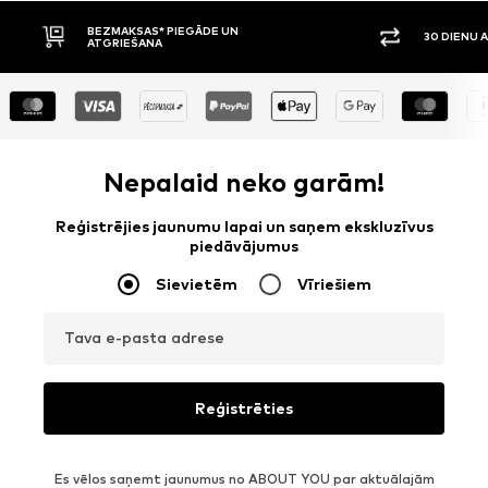
BEZMAKSAS* PIEGĀDE UN
30 DIENU 
ATGRIEŠANA
Nepalaid neko garām!
Reģistrējies jaunumu lapai un saņem ekskluzīvus
piedāvājumus
Sievietēm
Vīriešiem
Tava e-pasta adrese
Reģistrēties
Es vēlos saņemt jaunumus no ABOUT YOU par aktuālajām