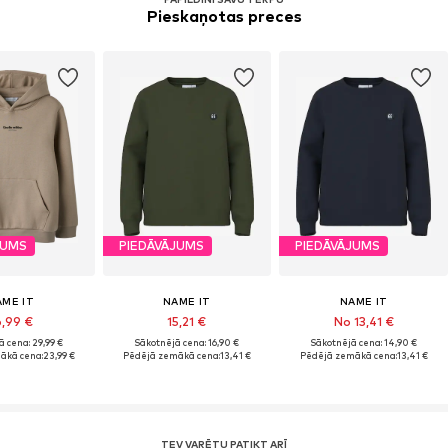
Pieskaņotas preces
JUMS
PIEDĀVĀJUMS
PIEDĀVĀJUMS
AME IT
NAME IT
NAME IT
6,99 €
15,21 €
No 13,41 €
 cena: 29,99 €
Sākotnējā cena: 16,90 €
Sākotnējā cena: 14,90 €
ākā cena:
23,99 €
Pēdējā zemākā cena:
13,41 €
Pēdējā zemākā cena:
13,41 €
TEV VARĒTU PATIKT ARĪ