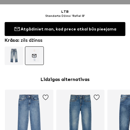
LTB
Standarta Džinsi 'Rafiel B'
Atgādiniet man, kad prece atkal būs pieejama
Krāsa
:
zils džinss
Līdzīgas alternatīvas