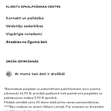
ADIDAS SPORTSWEAR
Nike Sportswear
KLIENTU APKALPOŠANAS CENTRS
ADIDAS ORIGINALS
SUPERFIT
Kontakti un palīdzība
NIKE
WE Fashion
Veidotāju sadarbības
Vispārīgie noteikumi
Atsakies no līguma šeit
DROŠA IEPIRKŠANĀS
 Ar mums tavi dati ir drošībā!
*Bezmaksas piegāde uz pakomātiem pasūtījumiem, kuru summa
pārsniedz 24,90 €; pretējā gadījumā tiek piemērota piegādes un
pakalpojumu maksa 3,90 € apmērā.
Pēdējā zemākā cena 30 dienu laikā pirms cenas samazināšanas.
****Bez maksas no visiem tīkliem Latvijā. Par zvaniem no ārzemēm