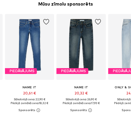
Mūsu zīmolu sponsorēts
PIEDĀVĀJUMS
PIEDĀVĀJUMS
PIEDĀVĀJ
NAME IT
NAME IT
ONLY & S
20,61 €
20,32 €
24
Sākotnējā cena: 22,90 €
Sākotnējā cena: 26,90 €
Sākotnējā 
Pēdējā zemākā cena:
18,32 €
Pēdējā zemākā cena:
17,93 €
Pēdējā zemā