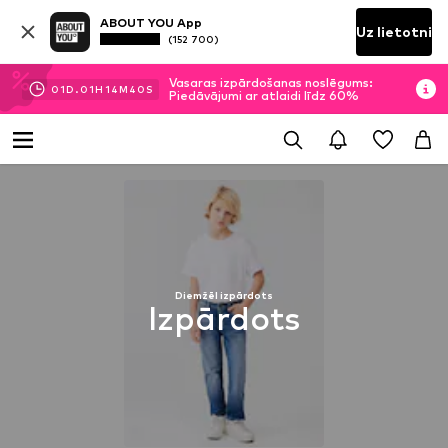
ABOUT YOU App
Uz lietotni
(152 700)
Vasaras izpārdošanas noslēgums:
01
D.
01
H
14
M
39
S
Piedāvājumi ar atlaidi līdz 60%
Diemžēl izpārdots
Izpārdots