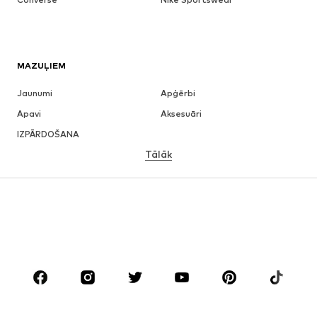
MAZUĻIEM
Jaunumi
Apģērbi
Apavi
Aksesuāri
IZPĀRDOŠANA
Tālāk
MEITENĒM
Bērniem (izm. 92-140)
Pusaudžiem (izm. 140-176)
ZĒNIEM
Bērniem (izm. 92-140)
Pusaudžiem (izm. 140-176)
ZĪMOLI
Next
NAME IT