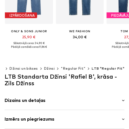
IZPĀRDOŠANA
PIEDĀVĀ
ONLY & SONS JUNIOR
WE FASHION
TOM 
25,90 €
34,00 €
27
Sākotnējā cena: 34,90 €
Sākotnējā 
Pēdējā zemākā cena:
11,96 €
Pēdējā zemā
Pieejams daudzos izmēros
Pievienot grozam
Pieejams daudzos izmēros
Pieejams da
Pievienot grozam
Pievien
bi
Džinsi un bikses
Džinsi
"Regular Fit"
LTB "Regular Fit"
LTB Standarta Džinsi 'Rafiel B', krāsa -
Zils Džinss
Dizains un detaļas
Vienkrāsas
Izmērs un piegriezums
Džinss
Viegls balinājuma effekts