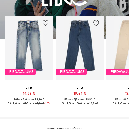
PIEDĀVĀJUMS
PIEDĀVĀJUMS
PIEDĀVĀJ
LTB
LTB
14,95 €
19,44 €
13
Sākotnējā cena: 39,90 €
Sākotnējā cena: 39,90 €
Sākotnējā 
Pēdējā zemākā cena:
17,94 €
-16%
Pēdējā zemākā cena:
13,96 €
Pēdējā zemā
PAPILDINI SAVU TĒRPU