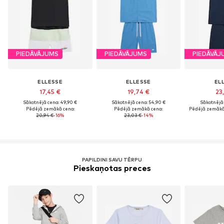
PIEDĀVĀJUMS
PIEDĀVĀJUMS
PIEDĀVĀJ
ELLESSE
ELLESSE
EL
17,45 €
19,74 €
23
Sākotnējā cena: 49,90 €
Sākotnējā cena: 54,90 €
Sākotnējā 
Pēdējā zemākā cena:
Pēdējā zemākā cena:
Pēdējā zemākā
20,94 €
-16%
23,03 €
-14%
PAPILDINI SAVU TĒRPU
Pieskaņotas preces