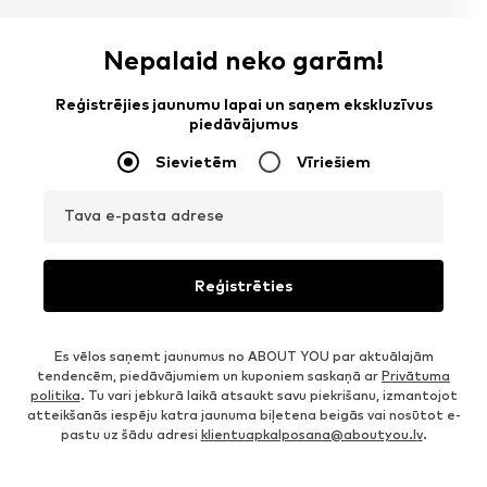
Nepalaid neko garām!
Reģistrējies jaunumu lapai un saņem ekskluzīvus
piedāvājumus
Sievietēm
Vīriešiem
Tava e-pasta adrese
Reģistrēties
Es vēlos saņemt jaunumus no ABOUT YOU par aktuālajām
tendencēm, piedāvājumiem un kuponiem saskaņā ar
Privātuma
politika
. Tu vari jebkurā laikā atsaukt savu piekrišanu, izmantojot
atteikšanās iespēju katra jaunuma biļetena beigās vai nosūtot e-
pastu uz šādu adresi
klientuapkalposana@aboutyou.lv
.