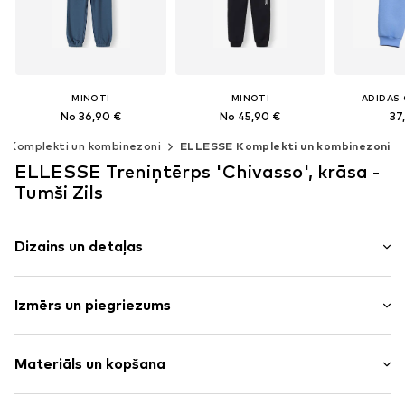
MINOTI
MINOTI
ADIDAS 
No 36,90 €
No 45,90 €
37
Komplekti un kombinezoni
ELLESSE Komplekti un kombinezoni
Pieejams daudzos izmēros
Pieejams daudzos izmēros
Pieejams da
ELLESSE Treniņtērps 'Chivasso', krāsa -
Pievienot grozam
Pievienot grozam
Pievien
Tumši Zils
Dizains un detaļas
Vienkrāsas
Izmērs un piegriezums
Sviedru audums
Taisns šuvums
Piedurkņu garums: garās
Rievojums
Materiāls un kopšana
Garums: Garš/maksi
Ķengurtipa kabatas
Vientoņa šuves