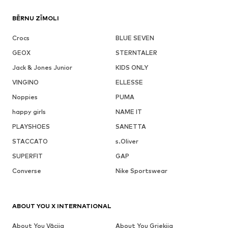
BĒRNU ZĪMOLI
Crocs
BLUE SEVEN
GEOX
STERNTALER
Jack & Jones Junior
KIDS ONLY
VINGINO
ELLESSE
Noppies
PUMA
happy girls
NAME IT
PLAYSHOES
SANETTA
STACCATO
s.Oliver
SUPERFIT
GAP
Converse
Nike Sportswear
ABOUT YOU X INTERNATIONAL
About You Vācija
About You Grieķija