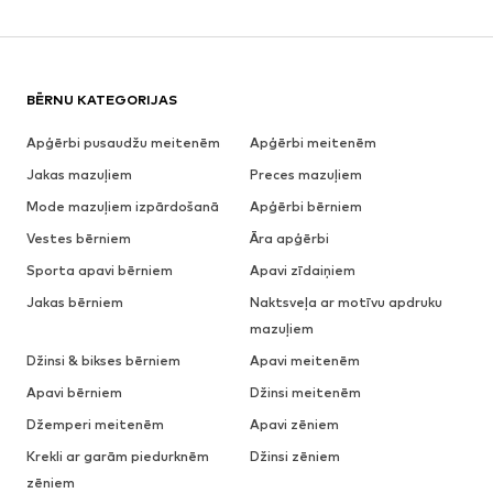
BĒRNU KATEGORIJAS
Apģērbi pusaudžu meitenēm
Apģērbi meitenēm
Jakas mazuļiem
Preces mazuļiem
Mode mazuļiem izpārdošanā
Apģērbi bērniem
Vestes bērniem
Āra apģērbi
Sporta apavi bērniem
Apavi zīdaiņiem
Jakas bērniem
Naktsveļa ar motīvu apdruku
mazuļiem
Džinsi & bikses bērniem
Apavi meitenēm
Apavi bērniem
Džinsi meitenēm
Džemperi meitenēm
Apavi zēniem
Krekli ar garām piedurknēm
Džinsi zēniem
zēniem