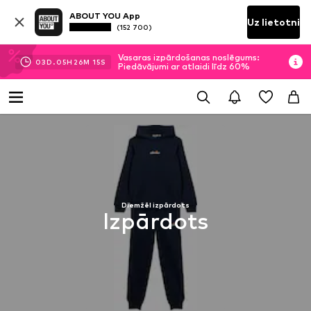
ABOUT YOU App
Uz lietotni
(152 700)
Vasaras izpārdošanas noslēgums:
03
D.
05
H
26
M
14
S
Piedāvājumi ar atlaidi līdz 60%
Diemžēl izpārdots
Izpārdots