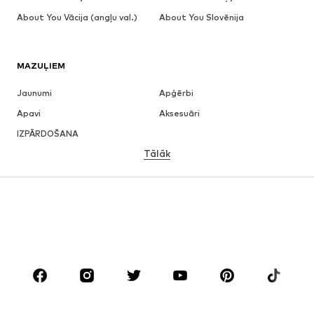
About You Vācija (angļu val.)
About You Slovēnija
MAZUĻIEM
Jaunumi
Apģērbi
Apavi
Aksesuāri
IZPĀRDOŠANA
Tālāk
MEITENĒM
Bērniem (izm. 92-140)
Pusaudžiem (izm. 140-176)
ZĒNIEM
Bērniem (izm. 92-140)
Pusaudžiem (izm. 140-176)
ZĪMOLI
Next
ADIDAS SPORTSWEAR