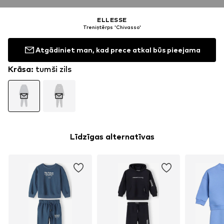
ELLESSE
Treniņtērps 'Chivasso'
Atgādiniet man, kad prece atkal būs pieejama
Krāsa
:
tumši zils
Līdzīgas alternatīvas