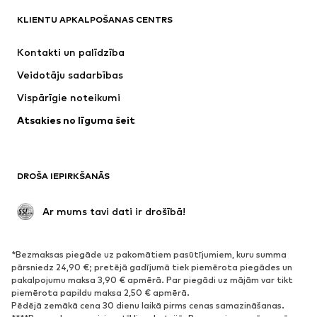
NAME IT
Nike Sportswear
KLIENTU APKALPOŠANAS CENTRS
SUPERFIT
ADIDAS ORIGINALS
Kontakti un palīdzība
NIKE
WE Fashion
Veidotāju sadarbības
Vispārīgie noteikumi
Atsakies no līguma šeit
DROŠA IEPIRKŠANĀS
 Ar mums tavi dati ir drošībā!
*Bezmaksas piegāde uz pakomātiem pasūtījumiem, kuru summa
pārsniedz 24,90 €; pretējā gadījumā tiek piemērota piegādes un
pakalpojumu maksa 3,90 € apmērā. Par piegādi uz mājām var tikt
piemērota papildu maksa 2,50 € apmērā.
Pēdējā zemākā cena 30 dienu laikā pirms cenas samazināšanas.