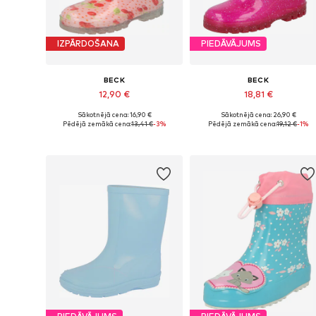
IZPĀRDOŠANA
PIEDĀVĀJUMS
BECK
BECK
12,90 €
18,81 €
Sākotnējā cena: 16,90 €
Sākotnējā cena: 26,90 €
Pieejams daudzos izmēros
Pieejams daudzos izmēros
Pēdējā zemākā cena:
13,41 €
-3%
Pēdējā zemākā cena:
19,12 €
-1%
Pievienot grozam
Pievienot grozam