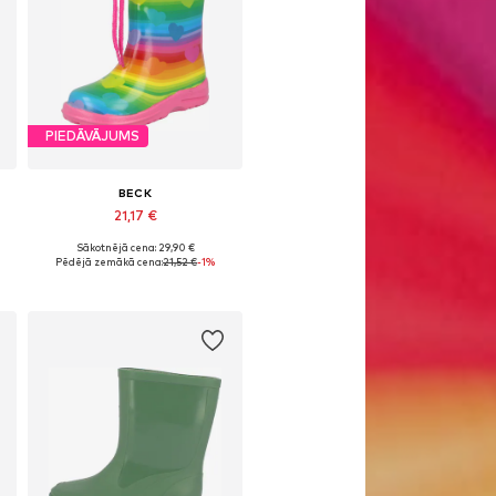
PIEDĀVĀJUMS
BECK
21,17 €
Sākotnējā cena: 29,90 €
Pieejams daudzos izmēros
Pēdējā zemākā cena:
21,52 €
-1%
Pievienot grozam