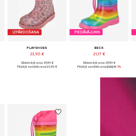
IZPĀRDOŠANA
PIEDĀVĀJUMS
PLAYSHOES
BECK
23,90 €
21,17 €
Sākotnējā cena: 29,90 €
Sākotnējā cena: 29,90 €
Pieejams daudzos izmēros
Pieejams daudzos izmēros
Pēdējā zemākā cena:
20,90 €
Pēdējā zemākā cena:
21,52 €
-1%
Pievienot grozam
Pievienot grozam