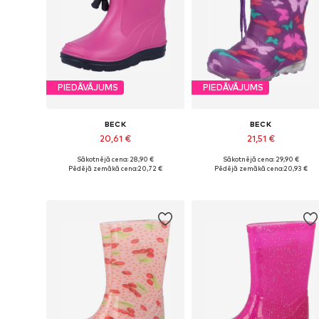
PIEDĀVĀJUMS
PIEDĀVĀJUMS
BECK
BECK
20,61 €
21,51 €
Sākotnējā cena: 28,90 €
Sākotnējā cena: 29,90 €
Pieejams daudzos izmēros
Pieejams daudzos izmēros
Pēdējā zemākā cena:
20,72 €
Pēdējā zemākā cena:
20,93 €
Pievienot grozam
Pievienot grozam