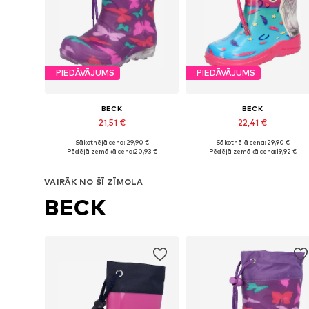
PIEDĀVĀJUMS
PIEDĀVĀJUMS
BECK
BECK
21,51 €
22,41 €
Sākotnējā cena: 29,90 €
Sākotnējā cena: 29,90 €
Pieejams daudzos izmēros
Pieejams daudzos izmēros
Pēdējā zemākā cena:
20,93 €
Pēdējā zemākā cena:
19,92 €
Pievienot grozam
Pievienot grozam
VAIRĀK NO ŠĪ ZĪMOLA
BECK