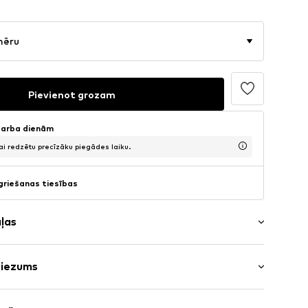
mēru
Pievienot grozam
 darba dienām
lai redzētu precīzāku piegādes laiku.
griešanas tiesības
aļas
s
riezums
dis
ums: Plakans papēdis (0-3cm)
ta