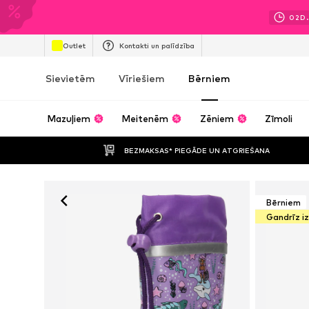
02
D.
Outlet
Kontakti un palīdzība
Sievietēm
Vīriešiem
Bērniem
Mazuļiem
Meitenēm
Zēniem
Zīmoli
BEZMAKSAS* PIEGĀDE UN ATGRIEŠANA
Bērniem
Gandrīz i