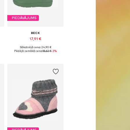
PIEDĀVĀJUMS
BECK
17,91 €
Sākotnējā cena: 24,90 €
Pieejams daudzos izmēros
Pēdējā zemākā cena:
18,62 €
-3%
Pievienot grozam