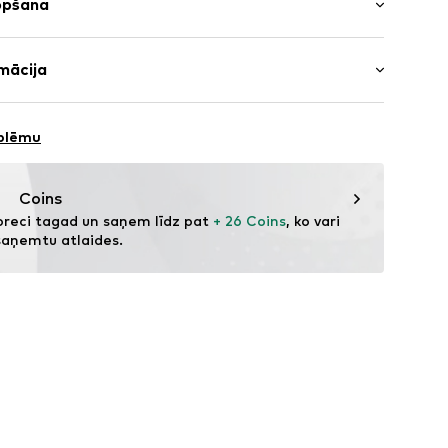
opšana
ateriāls: Gumija
mācija
Odere un zolīte: Gumija
205001000001
H
Skriešanas apavu zole: Gumija
oblēmu
s
Coins
preci tagad un saņem līdz pat 
+ 26 Coins
, ko vari 
saņemtu atlaides.