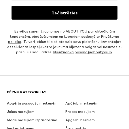
Reģistrēties
Es vēlos saņemt jaunumus no ABOUT YOU par aktuālajām
tendencēm, piedāvājumiem un kuponiem saskaņā ar
Privātuma
politika
. Tu vari jebkurā laikā atsaukt savu piekrišanu, izmantojot
atteikšanās iespēju katra jaunuma biļetena beigās vai nosūtot e-
pastu uz šādu adresi
klientuapkalposana@aboutyou.lv
.
BĒRNU KATEGORIJAS
Apģērbi pusaudžu meitenēm
Apģērbi meitenēm
Jakas mazuļiem
Preces mazuļiem
Mode mazuļiem izpārdošanā
Apģērbi bērniem
Vestes bērniem
Āra apģērbi