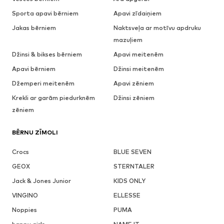
Sporta apavi bērniem
Apavi zīdaiņiem
Jakas bērniem
Naktsveļa ar motīvu apdruku
mazuļiem
Džinsi & bikses bērniem
Apavi meitenēm
Apavi bērniem
Džinsi meitenēm
Džemperi meitenēm
Apavi zēniem
Krekli ar garām piedurknēm
Džinsi zēniem
zēniem
BĒRNU ZĪMOLI
Crocs
BLUE SEVEN
GEOX
STERNTALER
Jack & Jones Junior
KIDS ONLY
VINGINO
ELLESSE
Noppies
PUMA