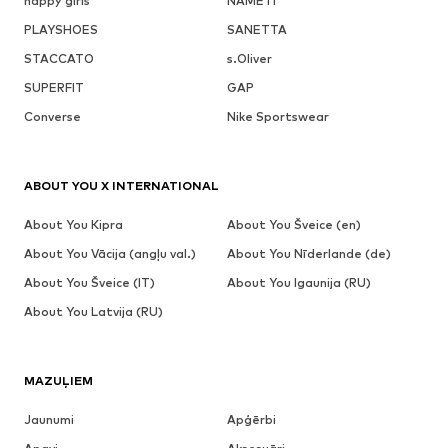
happy girls
NAME IT
PLAYSHOES
SANETTA
STACCATO
s.Oliver
SUPERFIT
GAP
Converse
Nike Sportswear
ABOUT YOU X INTERNATIONAL
About You Kipra
About You Šveice (en)
About You Vācija (angļu val.)
About You Nīderlande (de)
About You Šveice (IT)
About You Igaunija (RU)
About You Latvija (RU)
MAZUĻIEM
Jaunumi
Apģērbi