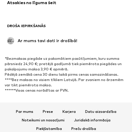
Atsakies no līguma šeit
DROŠA IEPIRKŠANĀS
 Ar mums tavi dati ir drošībā!
*Bezmaksas piegāde uz pakomātiem pasūtījumiem, kuru summa
pārsniedz 24,90 €; pretējā gadījumā tiek piemērota piegādes un
pakalpojumu maksa 3,90 € apmērā.
Pēdējā zemākā cena 30 dienu laikā pirms cenas samazināšanas.
****Bez maksas no visiem tīkliem Latvijā. Par zvaniem no ārzemēm
var tikt piemērota maksa.
******Visas cenas norādītas ar PVN.
Par mums
Prese
Karjera
Datu aizsardzība
Noteikumi un nosacījumi
Juridiskā informācija
Piekļūstamība
Preču drošība