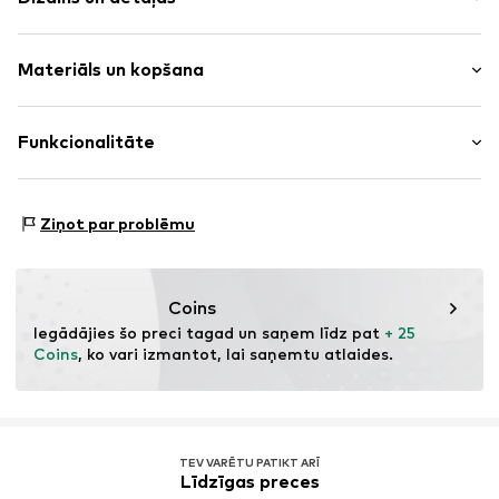
Ar ziediem/augiem
Materiāls un kopšana
Vienota raksta
Stingra saķere
Materiāls: 85% Poliesters - PES, 15% Elastāns
Funkcionalitāte
Preces Nr.
4FJ0033001000001
Izcelsmes valsts: Ķīna
Mazgājams 30 °C
Sporta veids: Peldēšana
Ziņot par problēmu
Nav piemērots veļas žāvētajam
Sporta veids: Dzīvesveids
Netīrīt ķīmiski
Funkcijas: Izturīgs pret hloru
Negludināt
Komanda: Plakanas vīles vai bezvīļu zonas
Nebalināt
Coins
Iegādājies šo preci tagad un saņem līdz pat 
+ 25 
Coins
, ko vari izmantot, lai saņemtu atlaides.
TEV VARĒTU PATIKT ARĪ
Līdzīgas preces