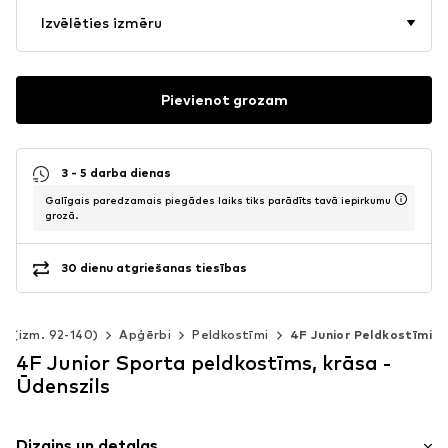
Izvēlēties izmēru
Pievienot grozam
3 - 5 darba dienas
Galīgais paredzamais piegādes laiks tiks parādīts tavā iepirkumu
grozā.
30 dienu atgriešanas tiesības
m (izm. 92-140)
Apģērbi
Peldkostīmi
4F Junior Peldkostīmi
4F Junior Sporta peldkostīms, krāsa -
Ūdenszils
Dizains un detaļas