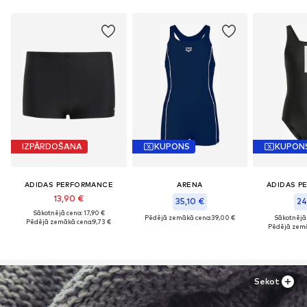
IZPĀRDOŠANA
KUPONS
KUPON
ADIDAS PERFORMANCE
ARENA
ADIDAS P
13,90 €
35,10 €
24
Sākotnējā cena: 17,90 €
Pēdējā zemākā cena:
39,00 €
Sākotnējā 
Pēdējā zemākā cena:
9,73 €
Pēdējā zemā
Sekot