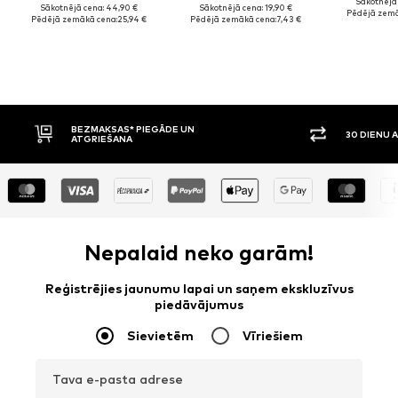
Sākotnējā 
Sākotnējā cena: 44,90 €
Sākotnējā cena: 19,90 €
Pēdējā zemā
Pēdējā zemākā cena:
25,94 €
Pēdējā zemākā cena:
7,43 €
BEZMAKSAS* PIEGĀDE UN
30 DIENU A
ATGRIEŠANA
Nepalaid neko garām!
Reģistrējies jaunumu lapai un saņem ekskluzīvus
piedāvājumus
Sievietēm
Vīriešiem
Tava e-pasta adrese