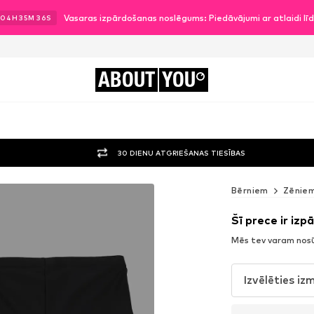
Vasaras izpārdošanas noslēgums: Piedāvājumi ar atlaidi l
04
H
35
M
35
S
ABOUT
YOU
30 DIENU ATGRIEŠANAS TIESĪBAS
Bērniem
Zēnie
Šī prece ir izp
Mēs tev varam nosū
Izvēlēties iz