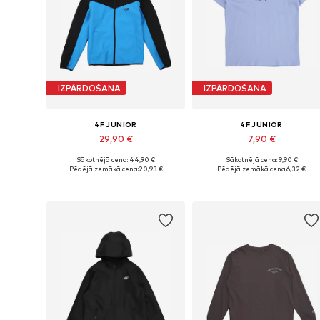
IZPĀRDOŠANA
IZPĀRDOŠANA
4F JUNIOR
4F JUNIOR
29,90 €
7,90 €
Sākotnējā cena: 44,90 €
Sākotnējā cena: 9,90 €
Pieejamie izmēri: 146
Pieejamie izmēri: 164
Pēdējā zemākā cena:
20,93 €
Pēdējā zemākā cena:
6,32 €
Pievienot grozam
Pievienot grozam