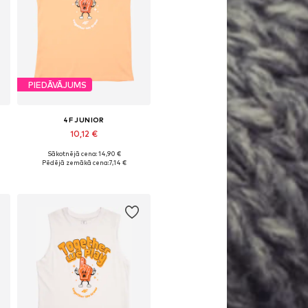
PIEDĀVĀJUMS
4F JUNIOR
10,12 €
Sākotnējā cena: 14,90 €
Pieejamie izmēri: 152, 158, 164
Pēdējā zemākā cena:
7,14 €
Pievienot grozam