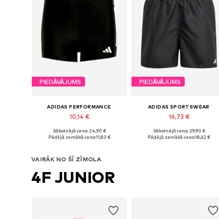
PIEDĀVĀJUMS
PIEDĀVĀJUMS
ADIDAS PERFORMANCE
ADIDAS SPORTSWEAR
10,14 €
16,73 €
Sākotnējā cena: 24,90 €
Sākotnējā cena: 29,90 €
Pieejamie izmēri: 92 x Klasisks piegriezums, 104 x Klasisks piegriezums
Pieejamie izmēri: 116 x Klasisks piegriezums, 128 x Klas
Pēdējā zemākā cena:
11,83 €
Pēdējā zemākā cena:
18,62 €
Pievienot grozam
Pievienot grozam
VAIRĀK NO ŠĪ ZĪMOLA
4F JUNIOR