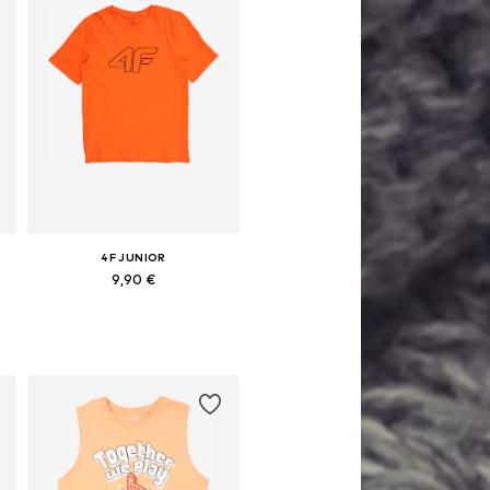
4F JUNIOR
9,90 €
34-140, 146-152
Pieejamie izmēri: 158
Pievienot grozam