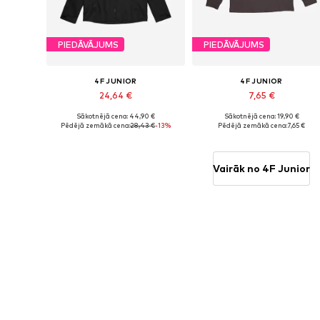
PIEDĀVĀJUMS
PIEDĀVĀJUMS
4F JUNIOR
4F JUNIOR
24,64 €
7,65 €
Sākotnējā cena: 44,90 €
Sākotnējā cena: 19,90 €
Pieejamie izmēri: 122, 128
Pieejamie izmēri: 152
Pēdējā zemākā cena:
28,43 €
-13%
Pēdējā zemākā cena:
7,65 €
Pievienot grozam
Pievienot grozam
Vairāk no 4F Junior