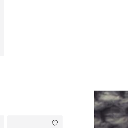
isks piegriezums, 140 x Klasisks piegriezums, 152 x Klasisks piegriezums