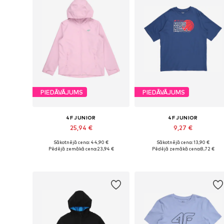
PIEDĀVĀJUMS
PIEDĀVĀJUMS
4F JUNIOR
4F JUNIOR
25,94 €
9,27 €
Sākotnējā cena: 44,90 €
Sākotnējā cena: 13,90 €
Pieejamie izmēri: 122, 128, 146, 152, 158, 164
Pieejamie izmēri: 122-128, 1
Pēdējā zemākā cena:
23,94 €
Pēdējā zemākā cena:
8,72 €
Pievienot grozam
Pievienot grozam