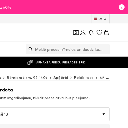
īdz 60%
LV
LV
APMAKSA PREČU PIEGĀDES BRĪDĪ
m
Bērniem (izm. 92-140)
Apģērbi
Peldbikses
4F Junior Peldbikses
ārdota
tīt atgādinājumu, tiklīdz prece atkal būs pieejama.
mēru