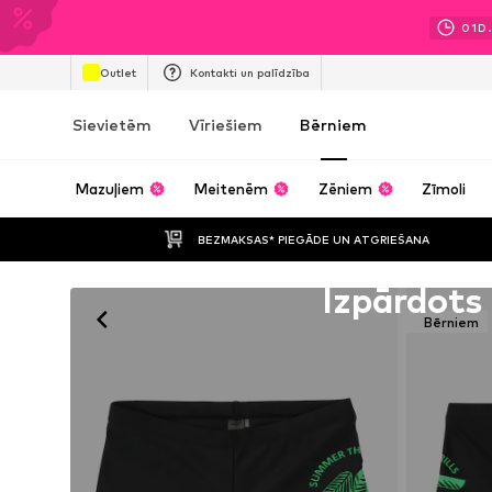
01
D.
Outlet
Kontakti un palīdzība
Sievietēm
Vīriešiem
Bērniem
Mazuļiem
Meitenēm
Zēniem
Zīmoli
BEZMAKSAS* PIEGĀDE UN ATGRIEŠANA
Diemžēl izpārdots
Izpārdots
Bērniem