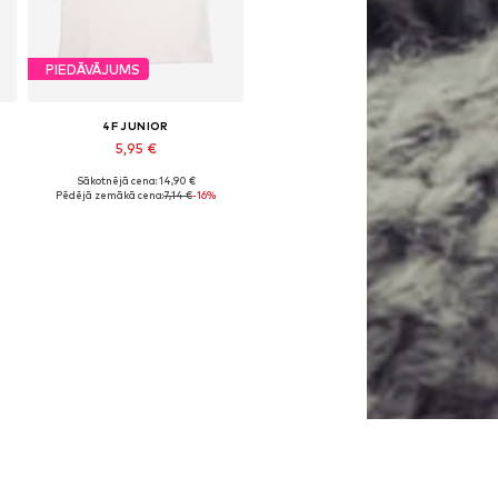
PIEDĀVĀJUMS
4F JUNIOR
5,95 €
Sākotnējā cena: 14,90 €
Pieejamie izmēri: 158, 164
Pēdējā zemākā cena:
7,14 €
-16%
Pievienot grozam