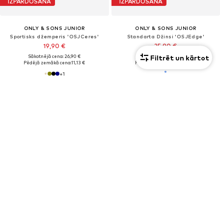
IZPĀRDOŠANA
IZPĀRDOŠANA
ONLY & SONS JUNIOR
ONLY & SONS JUNIOR
Sportisks džemperis 'OSJCeres'
Standarta Džinsi 'OSJEdge'
19,90 €
25,90 €
Filtrēt un kārtot
Sākotnējā cena: 26,90 €
Sākotnējā cena: 34,90 €
Pēdējā zemākā cena:
11,13 €
Pēdējā zemākā cena:
11,96 €
+
1