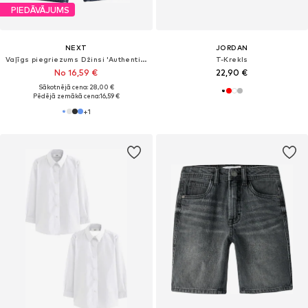
PIEDĀVĀJUMS
NEXT
JORDAN
Vaļīgs piegriezums Džinsi 'Authentic'
T-Krekls
No 16,59 €
22,90 €
Sākotnējā cena: 28,00 €
Pēdējā zemākā cena:
16,59 €
+
1