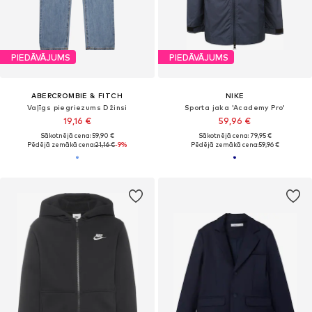
PIEDĀVĀJUMS
PIEDĀVĀJUMS
ABERCROMBIE & FITCH
NIKE
Vaļīgs piegriezums Džinsi
Sporta jaka 'Academy Pro'
19,16 €
59,96 €
Sākotnējā cena: 59,90 €
Sākotnējā cena: 79,95 €
Pēdējā zemākā cena:
21,16 €
-9%
Pēdējā zemākā cena:
59,96 €