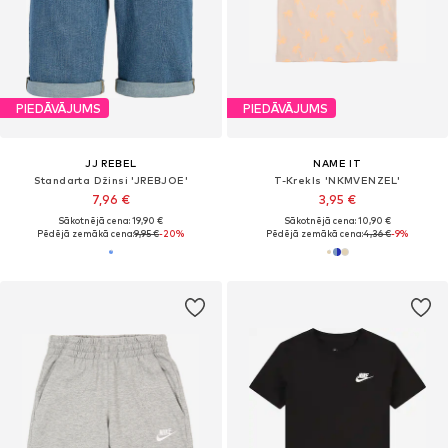
PIEDĀVĀJUMS
PIEDĀVĀJUMS
JJ REBEL
NAME IT
Standarta Džinsi 'JREBJOE'
T-Krekls 'NKMVENZEL'
7,96 €
3,95 €
Sākotnējā cena: 19,90 €
Sākotnējā cena: 10,90 €
Pēdējā zemākā cena:
9,95 €
-20%
Pēdējā zemākā cena:
4,36 €
-9%