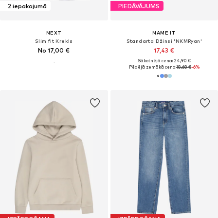
2 iepakojumā
PIEDĀVĀJUMS
NEXT
NAME IT
Slim fit Krekls
Standarta Džinsi 'NKMRyan'
No 17,00 €
17,43 €
Sākotnējā cena: 24,90 €
Pēdējā zemākā cena:
18,68 €
-6%