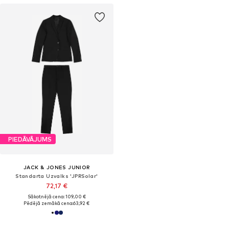
PIEDĀVĀJUMS
JACK & JONES JUNIOR
Standarta Uzvalks 'JPRSolar'
72,17 €
Sākotnējā cena: 109,00 €
Pēdējā zemākā cena:
63,92 €