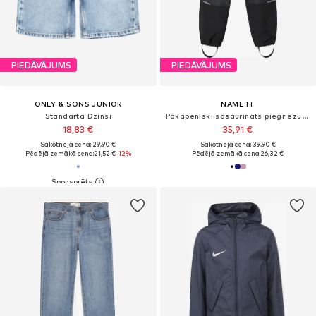
PIEDĀVĀJUMS
PIEDĀVĀJUMS
ONLY & SONS JUNIOR
NAME IT
Standarta Džinsi
Pakapēniski sašaurināts piegriezums Funkcionālas bikses 'NKNAlfa'
18,83 €
35,91 €
Sākotnējā cena: 29,90 €
Sākotnējā cena: 39,90 €
Pēdējā zemākā cena:
21,52 €
-12%
Pēdējā zemākā cena:
26,32 €