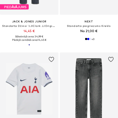
PIEDĀVĀJUMS
JACK & JONES JUNIOR
NEXT
Standarta Džinsi 'JJIClark JJOriginal'
Standarta piegriezums Krekls
14,45 €
No 21,00 €
Sākotnējā cena: 34,99 €
+
3
Pēdējā zemākā cena:
14,45 €