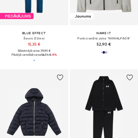
PIEDĀVĀJUMS
Jaunums
BLUE EFFECT
NAME IT
Šaurs Džinsi
Funkcionāla jaka 'NKNALFA08'
15,35 €
52,90 €
Sākotnējā cena: 39,90 €
Pēdējā zemākā cena:
16,74 €
-8%