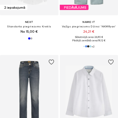
2 iepakojumā
PIEDĀVĀJUMS
NEXT
NAME IT
Standarta piegriezums Krekls
Vaļīgs piegriezums Džinsi 'NKMRyan'
No 15,00 €
24,21 €
Sākotnējā cena: 26,90 €
Pēdējā zemākā cena:
19,12 €
+
2