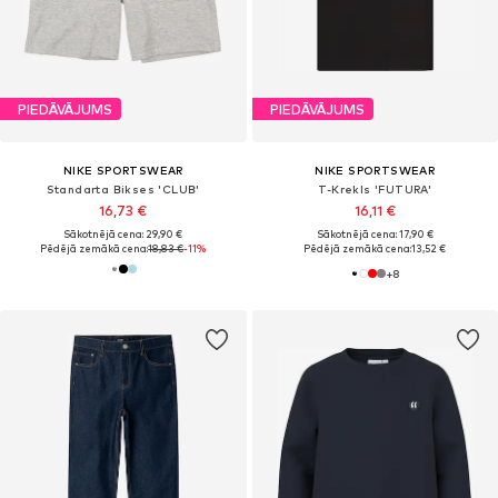
PIEDĀVĀJUMS
PIEDĀVĀJUMS
NIKE SPORTSWEAR
NIKE SPORTSWEAR
Standarta Bikses 'CLUB'
T-Krekls 'FUTURA'
16,73 €
16,11 €
Sākotnējā cena: 29,90 €
Sākotnējā cena: 17,90 €
Pēdējā zemākā cena:
18,83 €
-11%
Pēdējā zemākā cena:
13,52 €
+
8