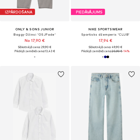
IZPĀRDOŠANA
PIEDĀVĀJUMS
ONLY & SONS JUNIOR
NIKE SPORTSWEAR
Baggy Džinsi 'OSJFade'
Sportisks džemperis 'CLUB'
No 17,90 €
17,94 €
Sākotnējā cena: 29,90 €
Sākotnējā cena: 49,90 €
Pēdējā zemākā cena:
13,43 €
Pēdējā zemākā cena:
20,93 €
-14%