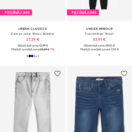
PIEDĀVĀJUMS
PIEDĀVĀJUMS
URBAN CLASSICS
UNDER ARMOUR
Ziemas jaka 'Basic Bubble'
Treniņtērps 'Rival'
27,29 €
53,91 €
Sākotnējā cena: 55,99 €
Sākotnējā cena: 59,90 €
Pēdējā zemākā cena:
29,39 €
-7%
Pēdējā zemākā cena:
47,90 €
+
1