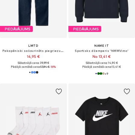
PIEDĀVĀJUMS
PIEDĀVĀJUMS
LMTD
NAME IT
Pakapēniski sašaurināts piegriezums Džinsi 'Nizza'
Sportisks džemperis 'NMMVimo'
14,95 €
No 13,41 €
Sākotnējā cena: 39,99 €
Sākotnējā cena: 14,90 €
Pēdējā zemākā cena:
17,94 €
-16%
Pēdējā zemākā cena:
13,41 €
+
9