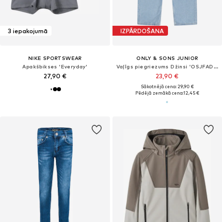
3 iepakojumā
IZPĀRDOŠANA
NIKE SPORTSWEAR
ONLY & SONS JUNIOR
Apakšbikses 'Everyday'
Vaļīgs piegriezums Džinsi 'OSJFADE'
27,90 €
23,90 €
Sākotnējā cena: 29,90 €
Pēdējā zemākā cena:
12,45 €