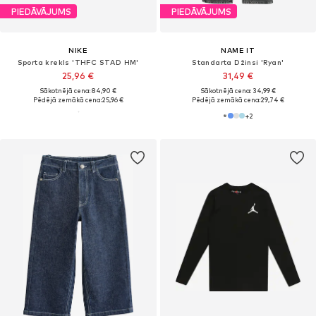
PIEDĀVĀJUMS
PIEDĀVĀJUMS
NIKE
NAME IT
Sporta krekls 'THFC STAD HM'
Standarta Džinsi 'Ryan'
25,96 €
31,49 €
Sākotnējā cena: 84,90 €
Sākotnējā cena: 34,99 €
Pēdējā zemākā cena:
25,96 €
Pēdējā zemākā cena:
29,74 €
+
2