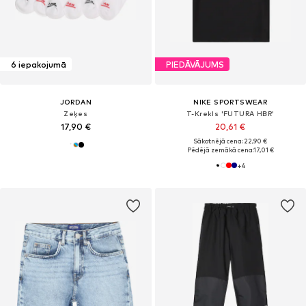
6 iepakojumā
PIEDĀVĀJUMS
JORDAN
NIKE SPORTSWEAR
Zeķes
T-Krekls 'FUTURA HBR'
17,90 €
20,61 €
Sākotnējā cena: 22,90 €
Pēdējā zemākā cena:
17,01 €
+
4