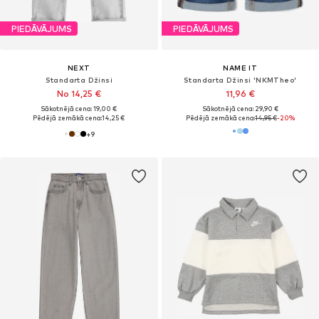
PIEDĀVĀJUMS
PIEDĀVĀJUMS
NEXT
NAME IT
Standarta Džinsi
Standarta Džinsi 'NKMTheo'
No 14,25 €
11,96 €
Sākotnējā cena: 19,00 €
Sākotnējā cena: 29,90 €
Pēdējā zemākā cena:
14,25 €
Pēdējā zemākā cena:
14,95 €
-20%
+
9