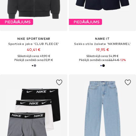
PIEDĀVĀJUMS
PIEDĀVĀJUMS
NIKE SPORTSWEAR
NAME IT
Sportiska jaka 'CLUB FLEECE'
Sakko stila žakete 'NKMRIRAMEL'
40,41 €
19,95 €
Sākotnējā cena: 49,90 €
Sākotnējā cena: 54,99 €
Pēdējā zemākā cena:
35,91 €
Pēdējā zemākā cena:
22,74 €
-12%