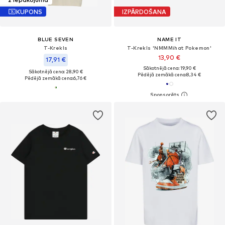
KUPONS
IZPĀRDOŠANA
BLUE SEVEN
NAME IT
T-Krekls
T-Krekls 'NMMMihat Pokemon'
13,90 €
17,91 €
Sākotnējā cena: 19,90 €
Sākotnējā cena: 28,90 €
Pēdējā zemākā cena:
8,34 €
Pēdējā zemākā cena:
6,76 €