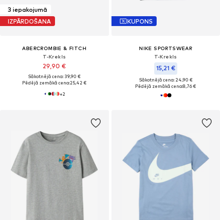
3 iepakojumā
IZPĀRDOŠANA
KUPONS
ABERCROMBIE & FITCH
NIKE SPORTSWEAR
T-Krekls
T-Krekls
29,90 €
15,21 €
Sākotnējā cena: 39,90 €
Sākotnējā cena: 24,90 €
Pēdējā zemākā cena:
25,42 €
Pēdējā zemākā cena:
8,76 €
+
2