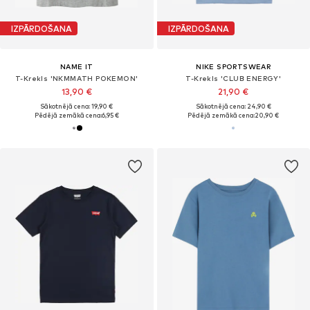
IZPĀRDOŠANA
IZPĀRDOŠANA
NAME IT
NIKE SPORTSWEAR
T-Krekls 'NKMMATH POKEMON'
T-Krekls 'CLUB ENERGY'
13,90 €
21,90 €
Sākotnējā cena: 19,90 €
Sākotnējā cena: 24,90 €
Pēdējā zemākā cena:
6,95 €
Pēdējā zemākā cena:
20,90 €