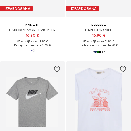
IZPĀRDOŠANA
IZPĀRDOŠANA
NAME IT
ELLESSE
T-Krekls 'NKMJEF FORTNITE'
T-Krekls 'Durare'
16,90 €
16,90 €
Sākotnējā cena: 18,90 €
Sākotnējā cena: 21,90 €
Pēdējā zemākā cena:
11,92 €
Pēdējā zemākā cena:
14,90 €
+
2