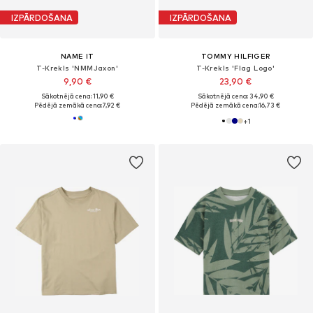
IZPĀRDOŠANA
IZPĀRDOŠANA
NAME IT
TOMMY HILFIGER
T-Krekls 'NMMJaxon'
T-Krekls 'Flag Logo'
9,90 €
23,90 €
Sākotnējā cena: 11,90 €
Sākotnējā cena: 34,90 €
Pēdējā zemākā cena:
7,92 €
Pēdējā zemākā cena:
16,73 €
+
1