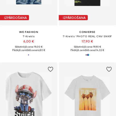
IZPĀRDOŠANA
IZPĀRDOŠANA
WE FASHION
CONVERSE
T-Krekls
T-Krekls 'PHOTO REAL CNV SNKR'
6,00 €
17,90 €
Sākotnējā cena: 19,00 €
Sākotnējā cena: 19,90 €
Pēdējā zemākā cena:
4,80 €
Pēdējā zemākā cena:
14,32 €