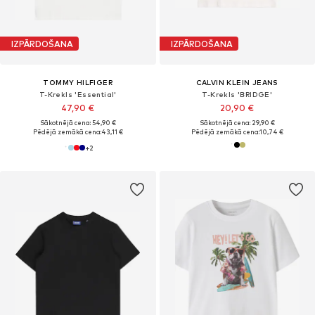
IZPĀRDOŠANA
IZPĀRDOŠANA
TOMMY HILFIGER
CALVIN KLEIN JEANS
T-Krekls 'Essential'
T-Krekls 'BRIDGE'
47,90 €
20,90 €
Sākotnējā cena: 54,90 €
Sākotnējā cena: 29,90 €
Pēdējā zemākā cena:
43,11 €
Pēdējā zemākā cena:
10,74 €
+
2