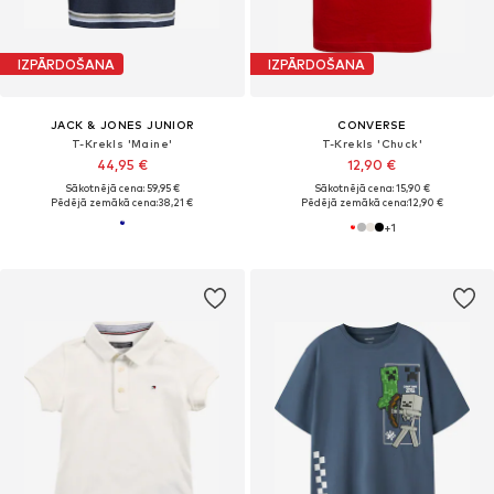
IZPĀRDOŠANA
IZPĀRDOŠANA
JACK & JONES JUNIOR
CONVERSE
T-Krekls 'Maine'
T-Krekls 'Chuck'
44,95 €
12,90 €
Sākotnējā cena: 59,95 €
Sākotnējā cena: 15,90 €
Pēdējā zemākā cena:
38,21 €
Pēdējā zemākā cena:
12,90 €
+
1