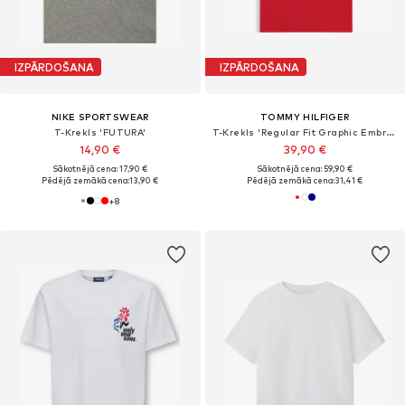
IZPĀRDOŠANA
IZPĀRDOŠANA
NIKE SPORTSWEAR
TOMMY HILFIGER
T-Krekls 'FUTURA'
T-Krekls 'Regular Fit Graphic Embroidery'
14,90 €
39,90 €
Sākotnējā cena: 17,90 €
Sākotnējā cena: 59,90 €
Pēdējā zemākā cena:
13,90 €
Pēdējā zemākā cena:
31,41 €
+
8