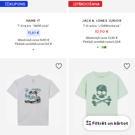
KUPONS
IZPĀRDOŠANA
NAME IT
JACK & JONES JUNIOR
T-Krekls 'NKMJoel'
T-Krekls 'JORMontauk'
10,90 €
11,61 €
Sākotnējā cena: 12,90 €
Sākotnējā cena: 16,90 €
Pēdējā zemākā cena:
4,36 €
Pēdējā zemākā cena:
7,63 €
Filtrēt un kārtot