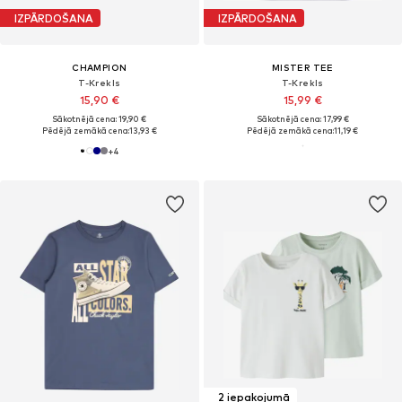
IZPĀRDOŠANA
IZPĀRDOŠANA
CHAMPION
MISTER TEE
T-Krekls
T-Krekls
15,90 €
15,99 €
Sākotnējā cena: 19,90 €
Sākotnējā cena: 17,99 €
Pēdējā zemākā cena:
13,93 €
Pēdējā zemākā cena:
11,19 €
+
4
2 iepakojumā