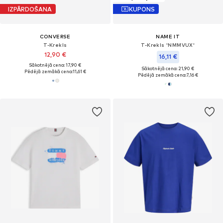
IZPĀRDOŠANA
KUPONS
CONVERSE
NAME IT
T-Krekls
T-Krekls 'NMMVUX'
12,90 €
16,11 €
Sākotnējā cena: 17,90 €
Sākotnējā cena: 21,90 €
Pēdējā zemākā cena:
11,61 €
Pēdējā zemākā cena:
7,16 €