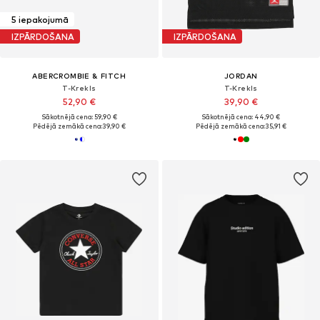
5 iepakojumā
IZPĀRDOŠANA
IZPĀRDOŠANA
ABERCROMBIE & FITCH
JORDAN
T-Krekls
T-Krekls
52,90 €
39,90 €
Sākotnējā cena: 59,90 €
Sākotnējā cena: 44,90 €
Pēdējā zemākā cena:
39,90 €
Pēdējā zemākā cena:
35,91 €