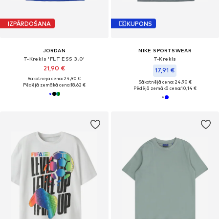
IZPĀRDOŠANA
KUPONS
JORDAN
NIKE SPORTSWEAR
T-Krekls 'FLT ESS 3.0'
T-Krekls
21,90 €
17,91 €
Sākotnējā cena: 24,90 €
Sākotnējā cena: 24,90 €
Pēdējā zemākā cena:
18,62 €
Pēdējā zemākā cena:
10,14 €