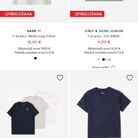
IZPĀRDOŠANA
IZPĀRDOŠANA
NAME IT
ONLY & SONS JUNIOR
T-Krekls 'NKMJump Fifae'
T-Krekls 'OSJFRED'
15,90 €
11,90 €
Sākotnējā cena: 19,90 €
Sākotnējā cena: 14,90 €
Pēdējā zemākā cena:
14,31 €
Pēdējā zemākā cena:
10,12 €
+
5