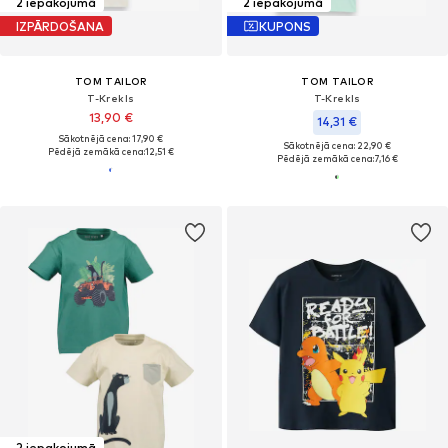
2 iepakojumā
2 iepakojumā
IZPĀRDOŠANA
KUPONS
TOM TAILOR
TOM TAILOR
T-Krekls
T-Krekls
13,90 €
14,31 €
Sākotnējā cena: 17,90 €
Sākotnējā cena: 22,90 €
Pēdējā zemākā cena:
12,51 €
Pēdējā zemākā cena:
7,16 €
2 iepakojumā