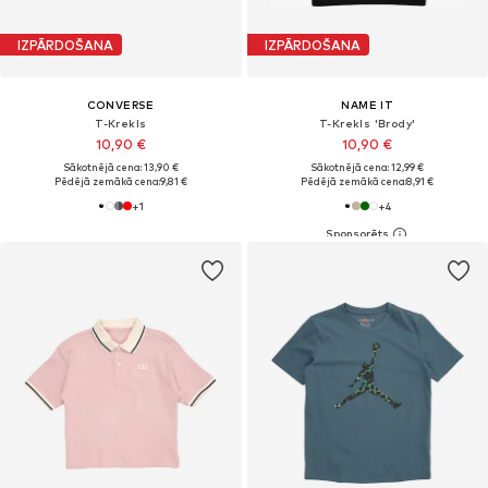
IZPĀRDOŠANA
IZPĀRDOŠANA
CONVERSE
NAME IT
T-Krekls
T-Krekls 'Brody'
10,90 €
10,90 €
Sākotnējā cena: 13,90 €
Sākotnējā cena: 12,99 €
Pēdējā zemākā cena:
9,81 €
Pēdējā zemākā cena:
8,91 €
+
1
+
4