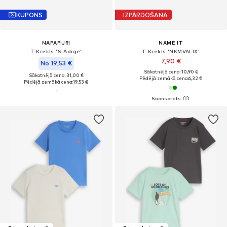
KUPONS
IZPĀRDOŠANA
NAPAPIJRI
NAME IT
T-Krekls 'S-Adige'
T-Krekls 'NKMVALIX'
7,90 €
No 19,53 €
Sākotnējā cena: 10,90 €
Sākotnējā cena: 31,00 €
Pēdējā zemākā cena:
6,32 €
Pēdējā zemākā cena:
19,53 €