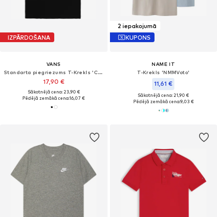
2 iepakojumā
IZPĀRDOŠANA
KUPONS
VANS
NAME IT
Standarta piegriezums T-Krekls 'CLASSIC'
T-Krekls 'NMMVoto'
17,90 €
11,61 €
Sākotnējā cena: 23,90 €
Sākotnējā cena: 21,90 €
Pēdējā zemākā cena:
16,07 €
Pēdējā zemākā cena:
9,03 €