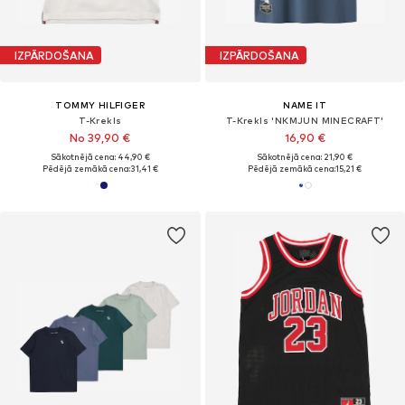
IZPĀRDOŠANA
IZPĀRDOŠANA
TOMMY HILFIGER
NAME IT
T-Krekls
T-Krekls 'NKMJUN MINECRAFT'
No 39,90 €
16,90 €
Sākotnējā cena: 44,90 €
Sākotnējā cena: 21,90 €
Pēdējā zemākā cena:
31,41 €
Pēdējā zemākā cena:
15,21 €