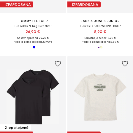
IZPĀRDOŠANA
IZPĀRDOŠANA
TOMMY HILFIGER
JACK & JONES JUNIOR
T-Krekls 'Flag Graffiti'
T-Krekls 'JORNORREBRO'
26,90 €
8,90 €
Sākotnējā cena: 29,90 €
Sākotnējā cena: 12,90 €
Pēdējā zemākā cena:
23,90 €
Pēdējā zemākā cena:
5,34 €
2 iepakojumā