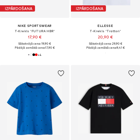
IZPĀRDOŠANA
IZPĀRDOŠANA
NIKE SPORTSWEAR
ELLESSE
T-Krekls 'FUTURA HBR'
T-Krekls 'Trattori'
17,90 €
20,90 €
Sākotnējā cena: 19,90 €
Sākotnējā cena: 29,90 €
Pēdējā zemākā cena:
17,90 €
Pēdējā zemākā cena:
9,41 €
+
4