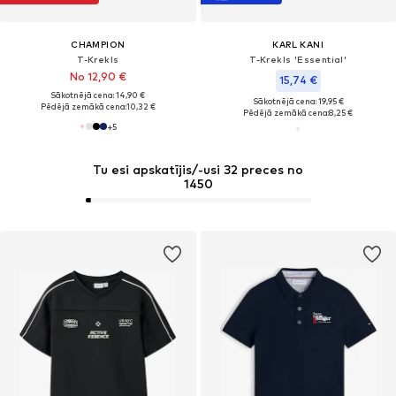
CHAMPION
KARL KANI
T-Krekls
T-Krekls 'Essential'
No 12,90 €
15,74 €
Sākotnējā cena: 14,90 €
Sākotnējā cena: 19,95 €
Pēdējā zemākā cena:
10,32 €
Pēdējā zemākā cena:
8,25 €
+
5
Tu esi apskatījis/-usi 32 preces no
1450