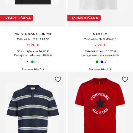
IZPĀRDOŠANA
IZPĀRDOŠANA
ONLY & SONS JUNIOR
NAME IT
T-Krekls 'OSJFRED'
T-Krekls 'NMMVoto'
11,90 €
7,90 €
Sākotnējā cena: 14,90 €
Sākotnējā cena: 10,90 €
Pēdējā zemākā cena:
10,12 €
Pēdējā zemākā cena:
4,43 €
+
5
+
2