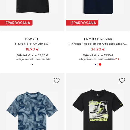
IZPĀRDOŠANA
IZPĀRDOŠANA
NAME IT
TOMMY HILFIGER
T-Krekls 'NKMDIMSO'
T-Krekls 'Regular Fit Graphic Embroidery'
18,90 €
34,90 €
Sākotnējā cena: 22,90 €
Sākotnējā cena: 59,90 €
Pēdējā zemākā cena:
7,56 €
Pēdējā zemākā cena:
35,92 €
-2%