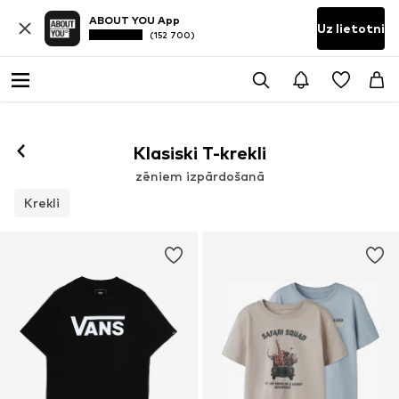
ABOUT YOU App
Uz lietotni
(152 700)
Klasiski T-krekli
zēniem izpārdošanā
Krekli