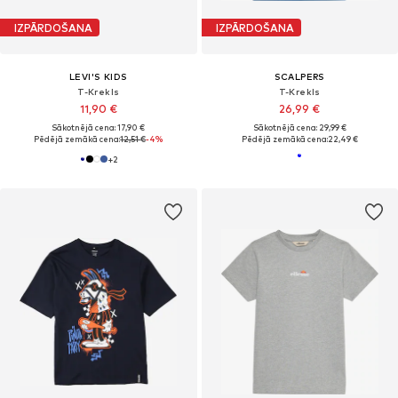
IZPĀRDOŠANA
IZPĀRDOŠANA
LEVI'S KIDS
SCALPERS
T-Krekls
T-Krekls
11,90 €
26,99 €
Sākotnējā cena: 17,90 €
Sākotnējā cena: 29,99 €
Pēdējā zemākā cena:
12,51 €
-4%
Pēdējā zemākā cena:
22,49 €
+
2