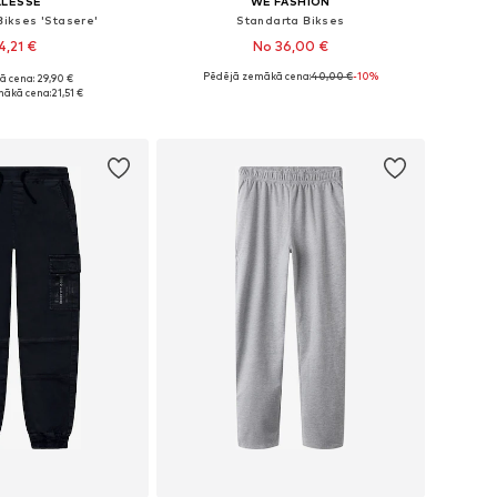
LLESSE
WE FASHION
Bikses 'Stasere'
Standarta Bikses
4,21 €
No 36,00 €
Pēdējā zemākā cena:
40,00 €
-10%
ā cena: 29,90 €
Pieejamie izmēri: 128-134, 140-146, 152-158, 158-164
Pieejams daudzos izmēros
mākā cena:
21,51 €
not grozam
Pievienot grozam