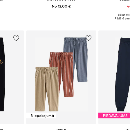
No 13,00 €
4
Sākotnēj
zmēros
Pieejams daudzos izmēros
Pieejams 
Pēdējā zem
ozam
Pievienot grozam
Pievie
3 iepakojumā
PIEDĀVĀJUMS