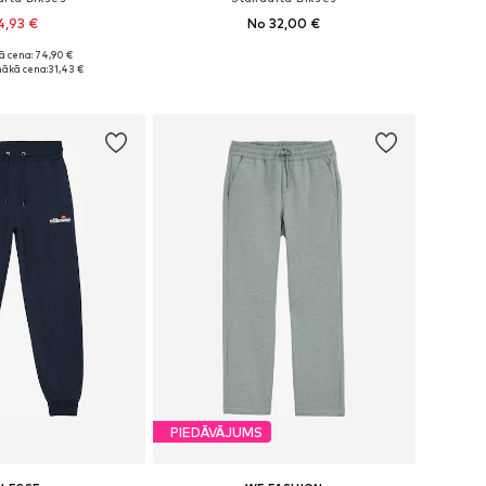
4,93 €
No 32,00 €
ā cena: 74,90 €
daudzos izmēros
Pieejams daudzos izmēros
ākā cena:
31,43 €
not grozam
Pievienot grozam
PIEDĀVĀJUMS