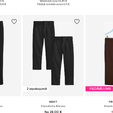
90 €
Sākotnējā cena: 54,90 €
128, 134, 140
Pieejams daudzos izmēros
Pieejams 
15,16 €
Pēdējā zemākā cena:
43,11 €
ozam
Pievienot grozam
Pievie
2 iepakojumā
PIEDĀVĀJUMS
NEXT
TR
es
Standarta Bikses
Stand
No 28,00 €
1