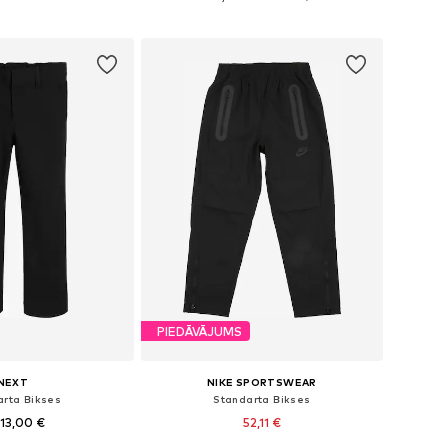
not grozam
Pievienot grozam
PIEDĀVĀJUMS
NEXT
NIKE SPORTSWEAR
arta Bikses
Standarta Bikses
13,00 €
52,11 €