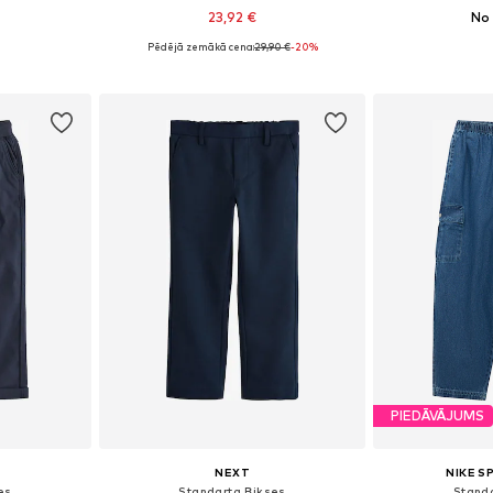
23,92 €
No 
Pēdējā zemākā cena:
29,90 €
-20%
zmēros
Pieejamie izmēri: 128-134, 140-146, 152-158, 158-164
Pieejams 
ozam
Pievienot grozam
Pievie
PIEDĀVĀJUMS
NEXT
NIKE 
es
Standarta Bikses
Stand