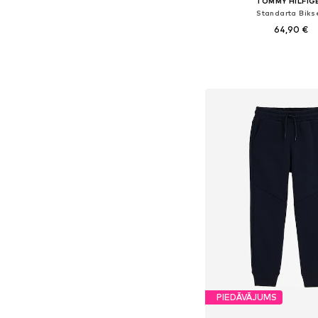
TOMMY HILFIG
Standarta Biks
64,90 €
Pieejams daudzos i
Pievienot gr
PIEDĀVĀJUMS