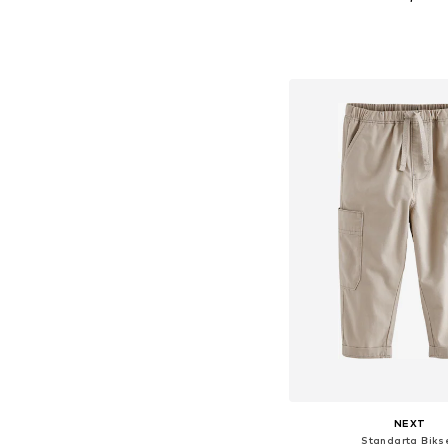
Pieejams daudzos i
Pievienot gr
NEXT
Standarta Biks