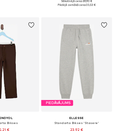
Sākotnējā cena: 69,90 €
daudzos izmēros
Pieejamie izmēri: 128-138, 138-147, 147-158, 158-170
Pēdējā zemākā cena:
33,53 €
not grozam
Pievienot grozam
PIEDĀVĀJUMS
ENDYOL
ELLESSE
arta Bikses
Standarta Bikses 'Stasere'
5,21 €
23,92 €