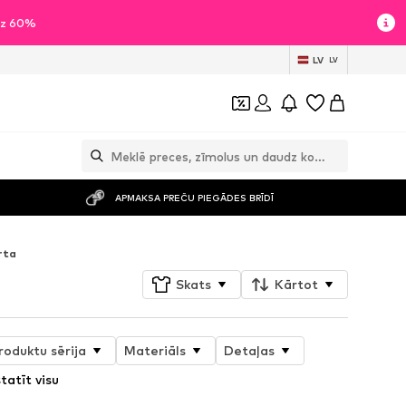
īdz 60%
LV
LV
APMAKSA PREČU PIEGĀDES BRĪDĪ
rta
Skats
Kārtot
roduktu sērija
Materiāls
Detaļas
tatīt visu