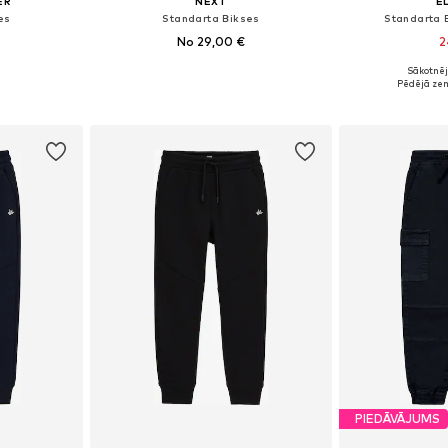
ER
NEXT
E
es
Standarta Bikses
Standarta 
No 29,00 €
2
Sākotnēj
zmēros
Pieejams daudzos izmēros
Pēdējā ze
ozam
Pievienot grozam
Pievie
PIEDĀVĀJUMS