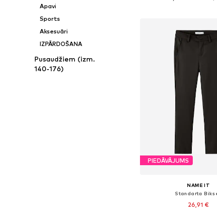
Apavi
Pievienot gr
Sports
Aksesuāri
IZPĀRDOŠANA
Pusaudžiem (izm.
140-176)
PIEDĀVĀJUMS
NAME IT
Standarta Biks
26,91 €