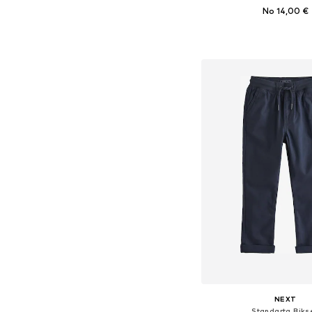
No 14,00 €
Pieejams daudzos i
Pievienot gr
NEXT
Standarta Biks