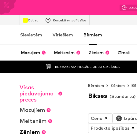
02
D.
Outlet
Kontakti un palīdzība
Sievietēm
Vīriešiem
Bērniem
Mazuļiem
Meitenēm
Zēniem
Zīmoli
BEZMAKSAS* PIEGĀDE UN ATGRIEŠANA
Bērniem
Zēniem
Bē
Visas
piedāvājuma
Bikses
(Standarta)
preces
Mazuļiem
Cena
Izpār
Meitenēm
Produkta īpašības
Zēniem