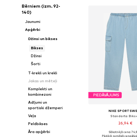
Bērniem (izm. 92-
140)
Jaunumi
Apģērbi
Džinsi un bikses
Bikses
Džinsi
Šorti
T-krekli un krekli
Jakas un mēteļi
Komplekti un
kombinezoni
PIEDĀVĀJUMS
Adījumi un
sportiski džemperi
NIKE SPORTSW
Veļa
Standarta Biks
26,94 €
Peldbikses
Āra apģērbi
Sākotnējā cena: 74,
Pēdējā zemākā cena:
31,