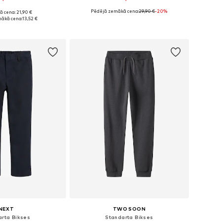
Pēdējā zemākā cena:
29,90 €
-20%
ā cena: 21,90 €
daudzos izmēros
Pieejamie izmēri: 128-134, 140-146, 152-158, 158-164
ākā cena:
13,52 €
not grozam
Pievienot grozam
NEXT
TWO SOON
arta Bikses
Standarta Bikses