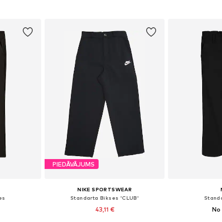
ozam
Pievienot grozam
Pievie
PIEDĀVĀJUMS
NIKE SPORTSWEAR
es
Standarta Bikses 'CLUB'
Stand
43,11 €
No 