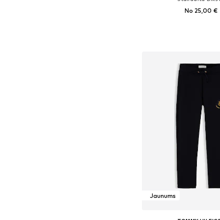
No 25,00 €
+
1
Pieejams daudzos i
Pievienot gr
Jaunums