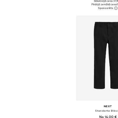
Sākotnējā cena: 37,
Pieejamie izmēri: 116, 122, 
Pēdējā zemākā cena:
Pievienot gr
NEXT
Standarta Biks
No 14,00 €