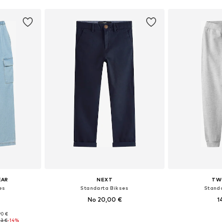
EAR
NEXT
TW
es
Standarta Bikses
Stand
No 20,00 €
1
+
11
90 €
Pieejamie izmēri: 128-138, 138-147, 147-158, 158-170
Pieejams daudzos izmēros
Pieejams 
43 €
-14%