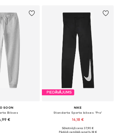
PIEDĀVĀJUMS
O SOON
NIKE
arta Bikses
Standarta Sporta bikses 'Pro'
4,99 €
14,18 €
+
1
Sākotnējā cena: 37,90 €
daudzos izmēros
Pieejams daudzos izmēros
Pēdējā zemākā cena:
14,18 €