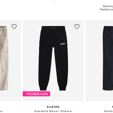
Sākotnēj
zmēros
Pieejams daudzos izmēros
Pieejams 
Pēdējā zem
ozam
Pievienot grozam
Pievie
PIEDĀVĀJUMS
ELLESSE
es
Standarta Bikses 'Stasere'
Stand