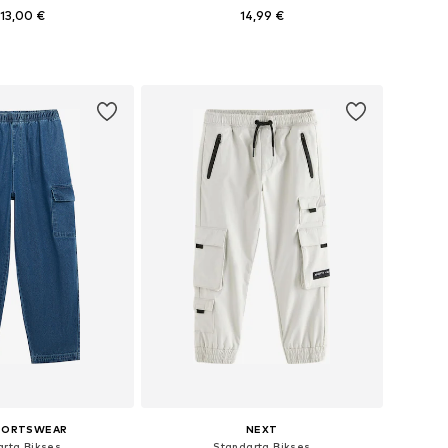
13,00 €
14,99 €
+
1
daudzos izmēros
Pieejams daudzos izmēros
not grozam
Pievienot grozam
SPORTSWEAR
NEXT
arta Bikses
Standarta Bikses