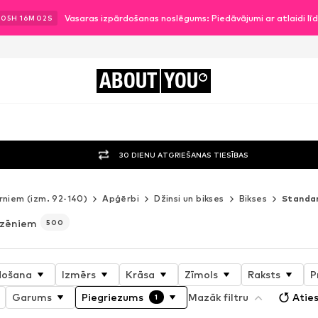
Vasaras izpārdošanas noslēgums: Piedāvājumi ar atlaidi l
05
H
16
M
00
S
ABOUT
YOU
30 DIENU ATGRIEŠANAS TIESĪBAS
rniem (izm. 92-140)
Apģērbi
Džinsi un bikses
Bikses
Standa
 zēniem
500
došana
Izmērs
Krāsa
Zīmols
Raksts
P
Garums
Piegriezums
Mazāk filtru
Aties
1