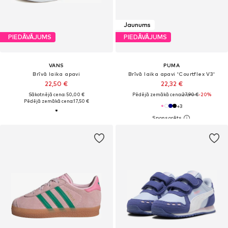
Jaunums
PIEDĀVĀJUMS
PIEDĀVĀJUMS
VANS
PUMA
Brīvā laika apavi
Brīvā laika apavi 'Courtflex V3'
22,50 €
22,32 €
Sākotnējā cena: 50,00 €
Pēdējā zemākā cena:
27,90 €
-20%
Pēdējā zemākā cena:
17,50 €
+
3