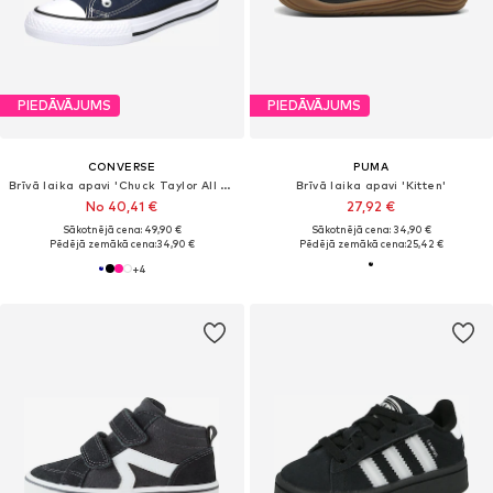
PIEDĀVĀJUMS
PIEDĀVĀJUMS
CONVERSE
PUMA
Brīvā laika apavi 'Chuck Taylor All Star'
Brīvā laika apavi 'Kitten'
No 40,41 €
27,92 €
Sākotnējā cena: 49,90 €
Sākotnējā cena: 34,90 €
Pēdējā zemākā cena:
34,90 €
Pēdējā zemākā cena:
25,42 €
+
4