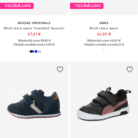
PIEDĀVĀJUMS
PIEDĀVĀJUMS
ADIDAS ORIGINALS
VANS
Brīvā laika apavi 'Handball Spezial'
Brīvā laika apavi
47,61 €
24,30 €
Sākotnējā cena: 59,90 €
Sākotnējā cena: 45,00 €
Pēdējā zemākā cena:
44,90 €
Pēdējā zemākā cena:
16,20 €
+
3