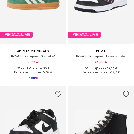
PIEDĀVĀJUMS
PIEDĀVĀJUMS
ADIDAS ORIGINALS
PUMA
Brīvā laika apavi 'Gazelle'
Brīvā laika apavi 'Rebound V6'
52,11 €
34,32 €
Sākotnējā cena: 64,90 €
Sākotnējā cena: 54,90 €
Pēdējā zemākā cena:
51,92 €
Pēdējā zemākā cena:
17,16 €