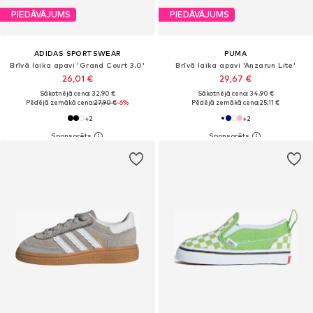
PIEDĀVĀJUMS
PIEDĀVĀJUMS
ADIDAS SPORTSWEAR
PUMA
Brīvā laika apavi 'Grand Court 3.0'
Brīvā laika apavi 'Anzarun Lite'
26,01 €
29,67 €
Sākotnējā cena: 32,90 €
Sākotnējā cena: 34,90 €
Pēdējā zemākā cena:
27,90 €
-6%
Pēdējā zemākā cena:
25,11 €
+
2
+
2