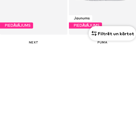
Jaunums
PIEDĀVĀJUMS
PIEDĀVĀJUMS
Filtrēt un kārtot
NEXT
PUMA
Brīvā laika apavi
Brīvā laika apavi 'Courtflex V3'
No 22,52 €
22,32 €
Sākotnējā cena: 38,00 €
Pēdējā zemākā cena:
27,90 €
-20%
Pēdējā zemākā cena:
19,51 €