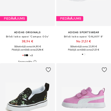
PIEDĀVĀJUMS
PIEDĀVĀJUMS
ADIDAS ORIGINALS
ADIDAS SPORTSWEAR
Brīvā laika apavi 'Campus 00s'
Brīvā laika apavi 'GALAXY 8'
38,94 €
No 21,51 €
Sākotnējā cena: 64,90 €
Sākotnējā cena: 23,90 €
Pēdējā zemākā cena:
25,96 €
Pēdējā zemākā cena:
21,51 €
+
3