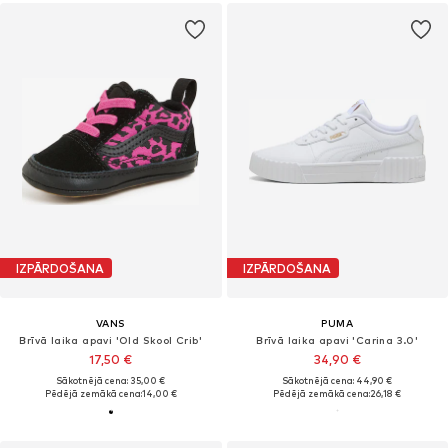
IZPĀRDOŠANA
IZPĀRDOŠANA
VANS
PUMA
Brīvā laika apavi 'Old Skool Crib'
Brīvā laika apavi 'Carina 3.0'
17,50 €
34,90 €
Sākotnējā cena: 35,00 €
Sākotnējā cena: 44,90 €
Pēdējā zemākā cena:
14,00 €
Pēdējā zemākā cena:
26,18 €