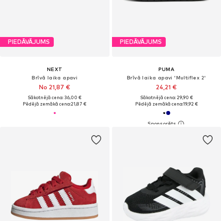
PIEDĀVĀJUMS
PIEDĀVĀJUMS
NEXT
PUMA
Brīvā laika apavi
Brīvā laika apavi 'Multiflex 2'
No 21,87 €
24,21 €
Sākotnējā cena: 36,00 €
Sākotnējā cena: 29,90 €
Pēdējā zemākā cena:
21,87 €
Pēdējā zemākā cena:
19,92 €