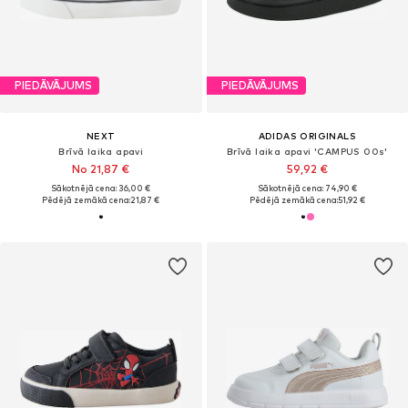
PIEDĀVĀJUMS
PIEDĀVĀJUMS
NEXT
ADIDAS ORIGINALS
Brīvā laika apavi
Brīvā laika apavi 'CAMPUS 00s'
No 21,87 €
59,92 €
Sākotnējā cena: 36,00 €
Sākotnējā cena: 74,90 €
Pēdējā zemākā cena:
21,87 €
Pēdējā zemākā cena:
51,92 €