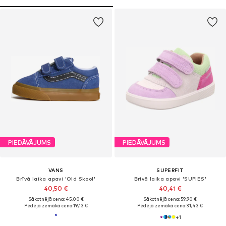
PIEDĀVĀJUMS
PIEDĀVĀJUMS
VANS
SUPERFIT
Brīvā laika apavi 'Old Skool'
Brīvā laika apavi 'SUPIES'
40,50 €
40,41 €
Sākotnējā cena: 45,00 €
Sākotnējā cena: 59,90 €
Pēdējā zemākā cena:
19,13 €
Pēdējā zemākā cena:
31,43 €
+
1