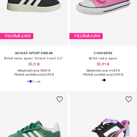
PIEDĀVĀJUMS
PIEDĀVĀJUMS
ADIDAS SPORTSWEAR
CONVERSE
Brīvā laika apavi 'Grand Court 2.0'
Brīvā laika apavi
25,11 €
35,91 €
Sākotnējā cena: 39,90 €
Sākotnējā cena: 44,90 €
Pēdējā zemākā cena:
23,92 €
Pēdējā zemākā cena:
32,90 €
+
4