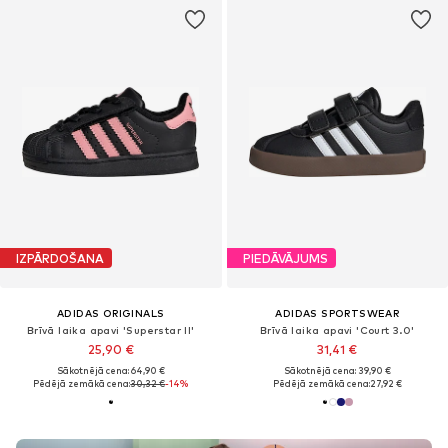
IZPĀRDOŠANA
PIEDĀVĀJUMS
ADIDAS ORIGINALS
ADIDAS SPORTSWEAR
Brīvā laika apavi 'Superstar II'
Brīvā laika apavi 'Court 3.0'
25,90 €
31,41 €
Sākotnējā cena: 64,90 €
Sākotnējā cena: 39,90 €
Pēdējā zemākā cena:
30,32 €
-14%
Pēdējā zemākā cena:
27,92 €