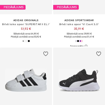
PIEDĀVĀJUMS
PIEDĀVĀJUMS
ADIDAS ORIGINALS
ADIDAS SPORTSWEAR
Brīvā laika apavi 'SUPERSTAR II EL I'
Brīvā laika apavi 'Vl Court 3.0'
51,92 €
35,91 €
Sākotnējā cena: 64,90 €
Sākotnējā cena: 39,90 €
Pēdējā zemākā cena:
35,92 €
Pēdējā zemākā cena:
31,41 €