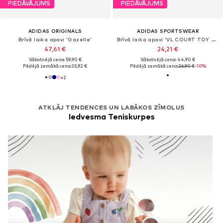
PIEDĀVĀJUMS
PIEDĀVĀJUMS
ADIDAS ORIGINALS
ADIDAS SPORTSWEAR
Brīvā laika apavi 'Gazelle'
Brīvā laika apavi 'VL COURT TOY STORY'
47,61 €
24,21 €
Sākotnējā cena: 59,90 €
Sākotnējā cena: 44,90 €
Pēdējā zemākā cena:
35,92 €
Pēdējā zemākā cena:
26,90 €
-10%
+
2
ATKLĀJ TENDENCES UN LABĀKOS ZĪMOLUS
Iedvesma Teniskurpes