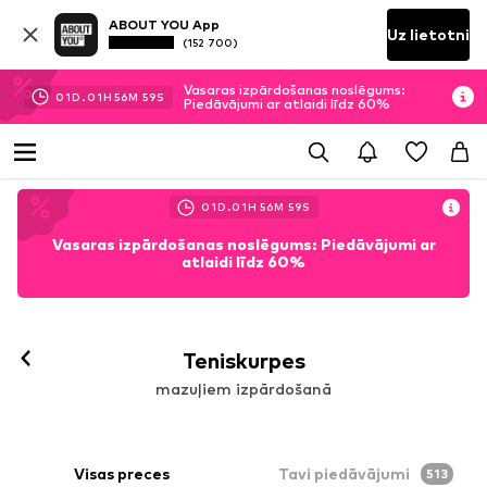
ABOUT YOU App
Uz lietotni
(152 700)
Vasaras izpārdošanas noslēgums:
01
D.
01
H
56
M
57
S
Piedāvājumi ar atlaidi līdz 60%
01
D.
01
H
56
M
57
S
Vasaras izpārdošanas noslēgums: Piedāvājumi ar
atlaidi līdz 60%
Teniskurpes
mazuļiem izpārdošanā
Visas preces
Tavi piedāvājumi
513