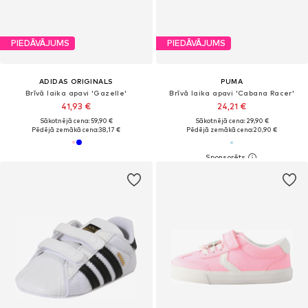
PIEDĀVĀJUMS
PIEDĀVĀJUMS
ADIDAS ORIGINALS
PUMA
Brīvā laika apavi 'Gazelle'
Brīvā laika apavi 'Cabana Racer'
41,93 €
24,21 €
Sākotnējā cena: 59,90 €
Sākotnējā cena: 29,90 €
Pēdējā zemākā cena:
38,17 €
Pēdējā zemākā cena:
20,90 €