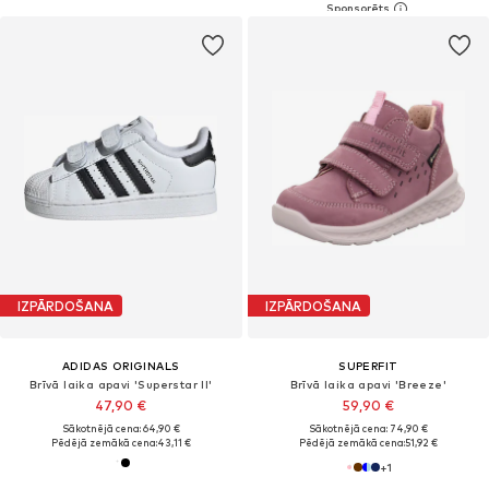
IZPĀRDOŠANA
IZPĀRDOŠANA
ADIDAS ORIGINALS
SUPERFIT
Brīvā laika apavi 'Superstar II'
Brīvā laika apavi 'Breeze'
47,90 €
59,90 €
Sākotnējā cena: 64,90 €
Sākotnējā cena: 74,90 €
Pēdējā zemākā cena:
43,11 €
Pēdējā zemākā cena:
51,92 €
+
1