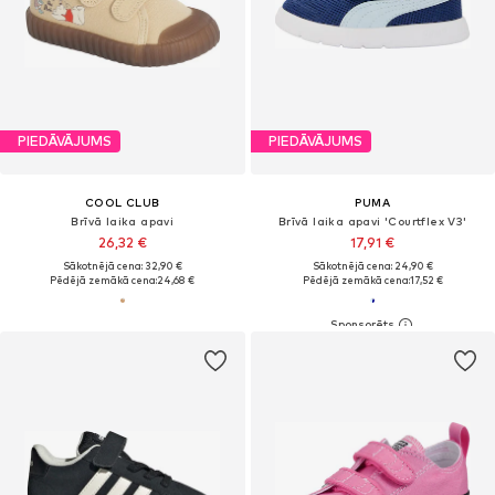
PIEDĀVĀJUMS
PIEDĀVĀJUMS
COOL CLUB
PUMA
Brīvā laika apavi
Brīvā laika apavi 'Courtflex V3'
26,32 €
17,91 €
Sākotnējā cena: 32,90 €
Sākotnējā cena: 24,90 €
Pēdējā zemākā cena:
24,68 €
Pēdējā zemākā cena:
17,52 €