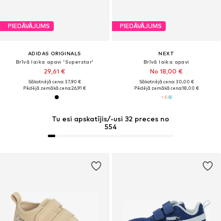
PIEDĀVĀJUMS
PIEDĀVĀJUMS
ADIDAS ORIGINALS
NEXT
Brīvā laika apavi 'Superstar'
Brīvā laika apavi
29,61 €
No 18,00 €
Sākotnējā cena: 37,90 €
Sākotnējā cena: 30,00 €
Pēdējā zemākā cena:
26,91 €
Pēdējā zemākā cena:
18,00 €
Tu esi apskatījis/-usi 32 preces no
554