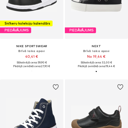
Snīkeru kolekciju kalendārs
PIEDĀVĀJUMS
PIEDĀVĀJUMS
NIKE SPORTSWEAR
NEXT
Brīvā laika apavi
Brīvā laika apavi
40,41 €
No 19,44 €
Sākotnējā cena: 59,90 €
Sākotnējā cena: 32,00 €
Pēdējā zemākā cena:
27,93 €
Pēdējā zemākā cena:
19,44 €