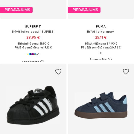
PIEDĀVĀJUMS
PIEDĀVĀJUMS
SUPERFIT
PUMA
Brīvā laika apavi 'SUPIES'
Brīvā laika apavi
29,95 €
25,11 €
Sākotnējā cena: 59,90 €
Sākotnējā cena: 34,90 €
Pēdējā zemākā cena:
19,16 €
Pēdējā zemākā cena:
20,72 €
+
1