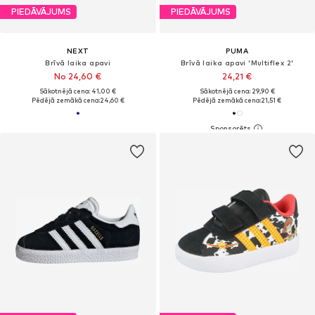
PIEDĀVĀJUMS
PIEDĀVĀJUMS
NEXT
PUMA
Brīvā laika apavi
Brīvā laika apavi 'Multiflex 2'
No 24,60 €
24,21 €
Sākotnējā cena: 41,00 €
Sākotnējā cena: 29,90 €
Pēdējā zemākā cena:
24,60 €
Pēdējā zemākā cena:
21,51 €