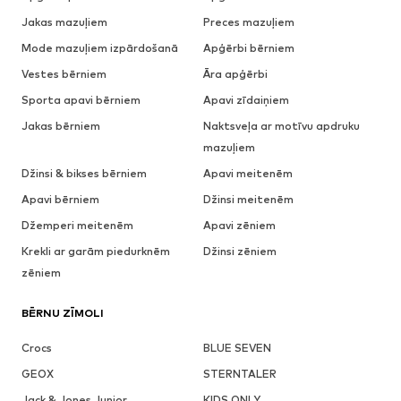
Jakas mazuļiem
Preces mazuļiem
Mode mazuļiem izpārdošanā
Apģērbi bērniem
Vestes bērniem
Āra apģērbi
Sporta apavi bērniem
Apavi zīdaiņiem
Jakas bērniem
Naktsveļa ar motīvu apdruku
mazuļiem
Džinsi & bikses bērniem
Apavi meitenēm
Apavi bērniem
Džinsi meitenēm
Džemperi meitenēm
Apavi zēniem
Krekli ar garām piedurknēm
Džinsi zēniem
zēniem
BĒRNU ZĪMOLI
Crocs
BLUE SEVEN
GEOX
STERNTALER
Jack & Jones Junior
KIDS ONLY