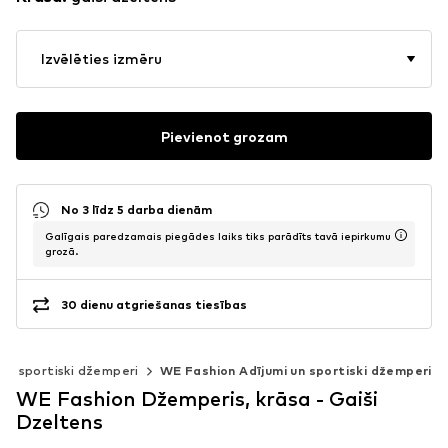
Izvēlēties izmēru
Pievienot grozam
No 3 līdz 5 darba dienām
Galīgais paredzamais piegādes laiks tiks parādīts tavā iepirkumu
grozā.
30 dienu atgriešanas tiesības
 un sportiski džemperi
WE Fashion Adījumi un sportiski džemperi
WE Fashion Džemperis, krāsa - Gaiši
Dzeltens