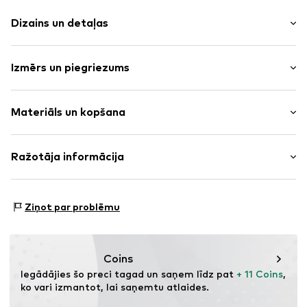
Dizains un detaļas
Jaukta tipa
Izmērs un piegriezums
Apaļš izgriezums
Adījumi
Piedurkņu garums: Piedurkne līdz elkonim
Aproču/rievota adīta apkakle
Materiāls un kopšana
Garums: Normāls garums
Rievojums
Piegriezums: Brīvs piegriezums
Pilnībā modē
Materiāls: 52% Poliesters - PES (pārstrādāts), 41%
Ražotāja informācija
Mīksta saķere
Poliakrils - PC, 4% Vilna, 3% Elastāns
Preces Nr.
WEFebps001000001
WE Fashion
Materiāla veids: Smalks adījums
Reactorweg 101
Izcelsmes valsts: Bangladeša
Ziņot par problēmu
3542AD Utecht
NL
wecustomerservice@wefashion.com
Coins
Iegādājies šo preci tagad un saņem līdz pat 
+ 11 Coins
, 
ko vari izmantot, lai saņemtu atlaides.