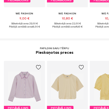
PIEDĀVĀJUMS
PIEDĀVĀJUMS
PIEDĀVĀJ
WE FASHION
WE FASHION
WE F
9,00 €
10,80 €
10
Sākotnējā cena: 25,00 €
Sākotnējā cena: 22,00 €
Sākotnējā 
Pēdējā zemākā cena:
8,00 €
Pēdējā zemākā cena:
9,60 €
Pēdējā zemā
PAPILDINI SAVU TĒRPU
Pieskaņotas preces
PIEDĀVĀJUMS
PIEDĀVĀJUMS
PIEDĀVĀJ