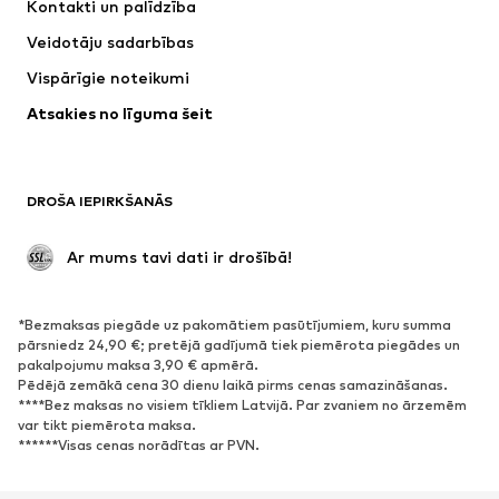
Kontakti un palīdzība
NIKE
WE Fashion
Veidotāju sadarbības
Vispārīgie noteikumi
Atsakies no līguma šeit
DROŠA IEPIRKŠANĀS
 Ar mums tavi dati ir drošībā!
*Bezmaksas piegāde uz pakomātiem pasūtījumiem, kuru summa
pārsniedz 24,90 €; pretējā gadījumā tiek piemērota piegādes un
pakalpojumu maksa 3,90 € apmērā.
Pēdējā zemākā cena 30 dienu laikā pirms cenas samazināšanas.
****Bez maksas no visiem tīkliem Latvijā. Par zvaniem no ārzemēm
var tikt piemērota maksa.
******Visas cenas norādītas ar PVN.