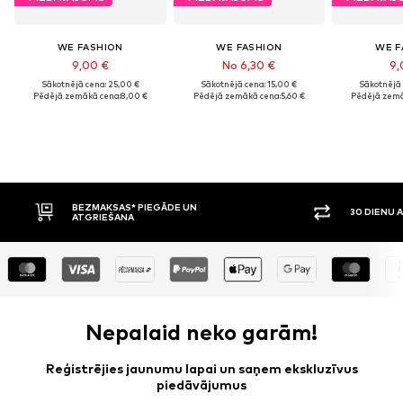
WE FASHION
WE FASHION
WE F
9,00 €
No 6,30 €
9,
Sākotnējā cena: 25,00 €
Sākotnējā cena: 15,00 €
Sākotnējā 
Pēdējā zemākā cena:
8,00 €
Pēdējā zemākā cena:
5,60 €
Pēdējā zemā
N
30 DIENU ATGRIEŠANAS TIESĪBAS
Nepalaid neko garām!
Reģistrējies jaunumu lapai un saņem ekskluzīvus
piedāvājumus