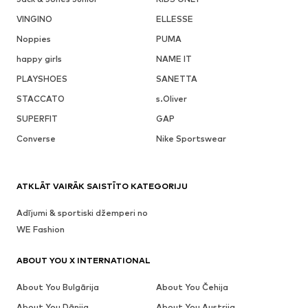
VINGINO
ELLESSE
Noppies
PUMA
happy girls
NAME IT
PLAYSHOES
SANETTA
STACCATO
s.Oliver
SUPERFIT
GAP
Converse
Nike Sportswear
ATKLĀT VAIRĀK SAISTĪTO KATEGORIJU
Adījumi & sportiski džemperi no
WE Fashion
ABOUT YOU X INTERNATIONAL
About You Bulgārija
About You Čehija
About You Dānija
About You Austrija