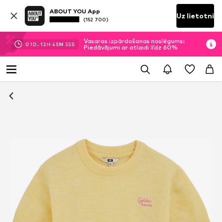
ABOUT YOU App
Uz lietotni
(152 700)
Vasaras izpārdošanas noslēgums:
01
D.
12
H
45
M
55
S
Piedāvājumi ar atlaidi līdz 60%