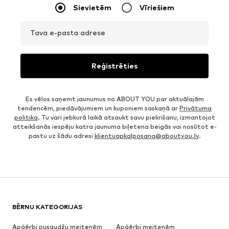
Sievietēm
Vīriešiem
Tava e-pasta adrese
Reģistrēties
Es vēlos saņemt jaunumus no ABOUT YOU par aktuālajām
tendencēm, piedāvājumiem un kuponiem saskaņā ar
Privātuma
politika
. Tu vari jebkurā laikā atsaukt savu piekrišanu, izmantojot
atteikšanās iespēju katra jaunuma biļetena beigās vai nosūtot e-
pastu uz šādu adresi
klientuapkalposana@aboutyou.lv
.
BĒRNU KATEGORIJAS
Apģērbi pusaudžu meitenēm
Apģērbi meitenēm