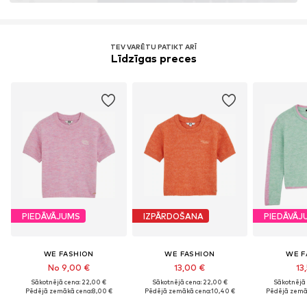
TEV VARĒTU PATIKT ARĪ
Līdzīgas preces
PIEDĀVĀJUMS
IZPĀRDOŠANA
PIEDĀVĀJ
WE FASHION
WE FASHION
WE F
No 9,00 €
13,00 €
13
Sākotnējā cena: 22,00 €
Sākotnējā cena: 22,00 €
Sākotnējā 
Pēdējā zemākā cena:
8,00 €
Pēdējā zemākā cena:
10,40 €
Pēdējā zemā