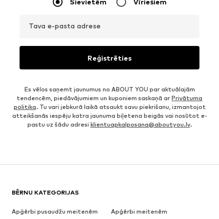
Sievietēm
Vīriešiem
Tava e-pasta adrese
Reģistrēties
Es vēlos saņemt jaunumus no ABOUT YOU par aktuālajām
tendencēm, piedāvājumiem un kuponiem saskaņā ar
Privātuma
politika
. Tu vari jebkurā laikā atsaukt savu piekrišanu, izmantojot
atteikšanās iespēju katra jaunuma biļetena beigās vai nosūtot e-
pastu uz šādu adresi
klientuapkalposana@aboutyou.lv
.
BĒRNU KATEGORIJAS
Apģērbi pusaudžu meitenēm
Apģērbi meitenēm