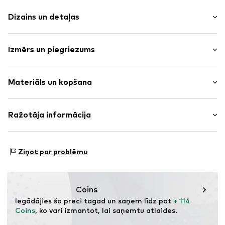
Dizains un detaļas
Pogu aizdare
Izmērs un piegriezums
Preces Nr.
SCA9dxh001000005
Piedurkņu garums: garās
Materiāls un kopšana
Piegriezums: Standarta forma
Virsmateriāls: Vilna, Kokvilna
Ražotāja informācija
SCALPERS FASHION S.L.
Pabellón de Italia Isaac Newton 4-6a
Ziņot par problēmu
41092 Sevilla
ES
https://de.scalperscompany.com/
Coins
Iegādājies šo preci tagad un saņem līdz pat 
+ 114 
Coins
, ko vari izmantot, lai saņemtu atlaides.