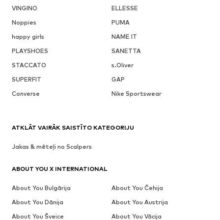
VINGINO
ELLESSE
Noppies
PUMA
happy girls
NAME IT
PLAYSHOES
SANETTA
STACCATO
s.Oliver
SUPERFIT
GAP
Converse
Nike Sportswear
ATKLĀT VAIRĀK SAISTĪTO KATEGORIJU
Jakas & mēteļi no Scalpers
ABOUT YOU X INTERNATIONAL
About You Bulgārija
About You Čehija
About You Dānija
About You Austrija
About You Šveice
About You Vācija