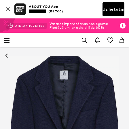
ABOUT YOU App
Uz lietotni
(152 700)
Vasaras izpārdošanas noslēgums:
01
D.
07
H
07
M
17
S
Piedāvājumi ar atlaidi līdz 60%