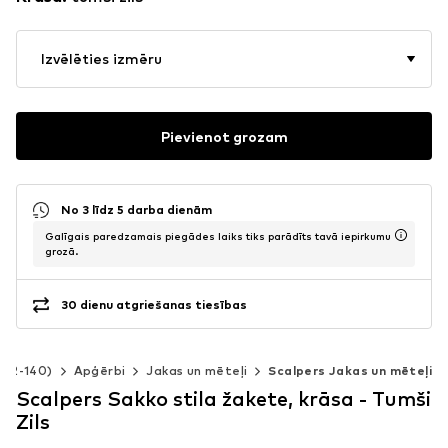
Izvēlēties izmēru
Pievienot grozam
No 3 līdz 5 darba dienām
Galīgais paredzamais piegādes laiks tiks parādīts tavā iepirkumu
grozā.
30 dienu atgriešanas tiesības
 92-140)
Apģērbi
Jakas un mēteļi
Scalpers Jakas un mēteļi
Scalpers Sakko stila žakete, krāsa - Tumši
Zils