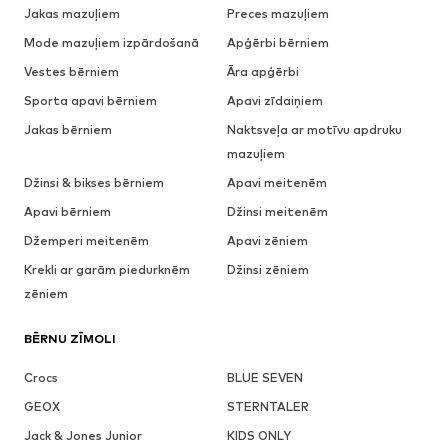
Jakas mazuļiem
Preces mazuļiem
Mode mazuļiem izpārdošanā
Apģērbi bērniem
Vestes bērniem
Āra apģērbi
Sporta apavi bērniem
Apavi zīdaiņiem
Jakas bērniem
Naktsveļa ar motīvu apdruku
mazuļiem
Džinsi & bikses bērniem
Apavi meitenēm
Apavi bērniem
Džinsi meitenēm
Džemperi meitenēm
Apavi zēniem
Krekli ar garām piedurknēm
Džinsi zēniem
zēniem
BĒRNU ZĪMOLI
Crocs
BLUE SEVEN
GEOX
STERNTALER
Jack & Jones Junior
KIDS ONLY