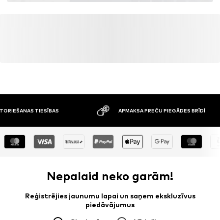
ATGRIEŠANAS TIESĪBAS
APMAKSA PREČU PIEGĀDES BRĪDĪ
Nepalaid neko garām!
Reģistrējies jaunumu lapai un saņem ekskluzīvus
piedāvājumus