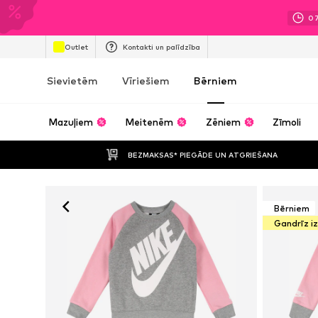
0
Outlet
Kontakti un palīdzība
Sievietēm
Vīriešiem
Bērniem
Mazuļiem
Meitenēm
Zēniem
Zīmoli
BEZMAKSAS* PIEGĀDE UN ATGRIEŠANA
Bērniem
Gandrīz i