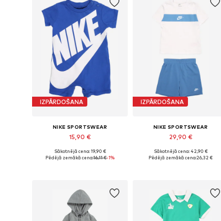
IZPĀRDOŠANA
IZPĀRDOŠANA
NIKE SPORTSWEAR
NIKE SPORTSWEAR
15,90 €
29,90 €
Sākotnējā cena: 19,90 €
Sākotnējā cena: 42,90 €
Pieejamie izmēri: 74-80, 86-92
Pieejams daudzos izmēros
Pēdējā zemākā cena:
16,11 €
-1%
Pēdējā zemākā cena:
26,32 €
Pievienot grozam
Pievienot grozam