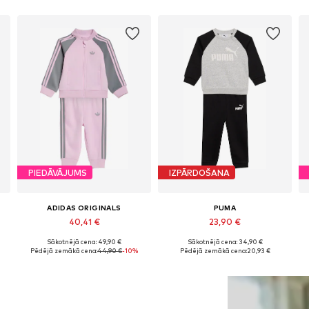
PIEDĀVĀJUMS
IZPĀRDOŠANA
ADIDAS ORIGINALS
PUMA
40,41 €
23,90 €
Sākotnējā cena: 49,90 €
Sākotnējā cena: 34,90 €
 152, 164, 176
Pieejamie izmēri: 62 Standarta izmērs, 68 Standarta izmērs, 74 Standarta izmērs, 104 Standarta izmērs
Pieejams daudzos izmēros
Pēdējā zemākā cena:
44,90 €
-10%
Pēdējā zemākā cena:
20,93 €
Pievienot grozam
Pievienot grozam