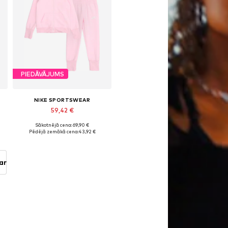
PIEDĀVĀJUMS
NIKE SPORTSWEAR
59,42 €
Sākotnējā cena: 69,90 €
Pieejamie izmēri: 98, 104, 110, 116, 122
Pēdējā zemākā cena:
43,92 €
Pievienot grozam
ar