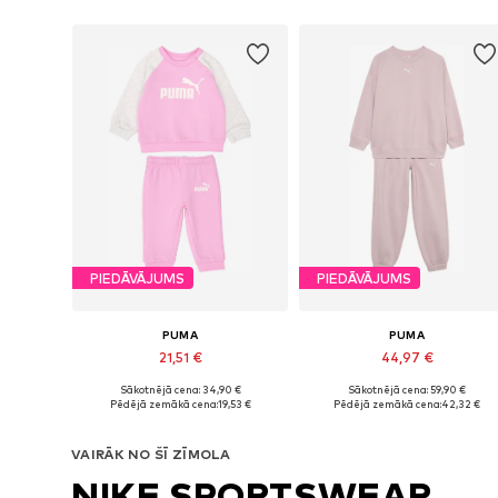
PIEDĀVĀJUMS
PIEDĀVĀJUMS
PUMA
PUMA
21,51 €
44,97 €
Sākotnējā cena: 34,90 €
Sākotnējā cena: 59,90 €
Pieejamie izmēri: 68, 74, 80, 86, 98, 104
Pieejamie izmēri: 128, 140,
Pēdējā zemākā cena:
19,53 €
Pēdējā zemākā cena:
42,32 €
Pievienot grozam
Pievienot grozam
VAIRĀK NO ŠĪ ZĪMOLA
NIKE SPORTSWEAR