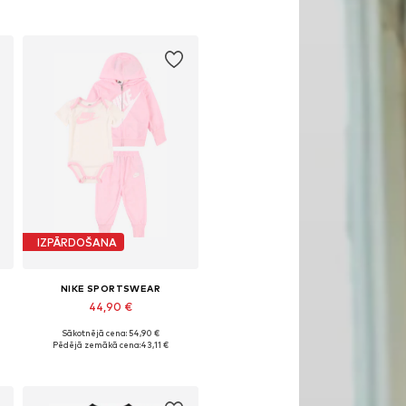
IZPĀRDOŠANA
NIKE SPORTSWEAR
44,90 €
Sākotnējā cena: 54,90 €
: 92-98, 98-104, 104-110, 110-116
Pieejamie izmēri: 74-80, 80-86, 86-92
Pēdējā zemākā cena:
43,11 €
Pievienot grozam