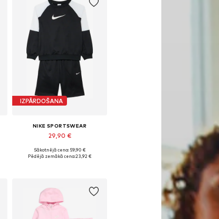
IZPĀRDOŠANA
NIKE SPORTSWEAR
29,90 €
Sākotnējā cena: 59,90 €
Pieejamie izmēri: 122-128, 128-138, 147-158, 158-170
Pēdējā zemākā cena:
23,92 €
Pievienot grozam