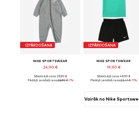
IZPĀRDOŠANA
IZPĀRDOŠANA
NIKE SPORTSWEAR
NIKE SPORTSWEAR
24,90 €
19,90 €
Sākotnējā cena: 29,90 €
Sākotnējā cena: 49,90 €
Pieejamie izmēri: 86-92
Pieejams daudzos izmēros
Pēdējā zemākā cena:
26,90 €
-7%
Pēdējā zemākā cena:
22,41 €
-11%
Pievienot grozam
Pievienot grozam
Vairāk no Nike Sportswe