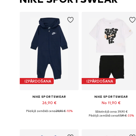
IZPĀRDOŠANA
IZPĀRDOŠANA
NIKE SPORTSWEAR
NIKE SPORTSWEAR
26,90 €
No 11,90 €
Pēdējā zemākā cena:
29,90 €
-10%
Sākotnējā cena: 39,90 €
Pieejamie izmēri: 74-80, 86-92
Pieejamie izmēri
Pēdējā zemākā cena:
17,91 €
-33%
Pievienot grozam
Pievienot grozam