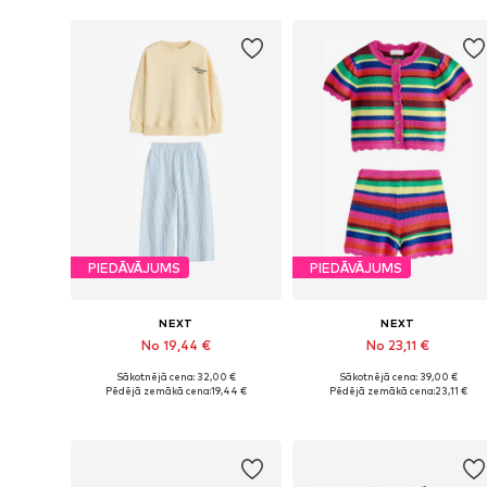
PIEDĀVĀJUMS
PIEDĀVĀJUMS
NEXT
NEXT
No 19,44 €
No 23,11 €
Sākotnējā cena: 32,00 €
Sākotnējā cena: 39,00 €
Pieejams daudzos izmēros
Pieejams daudzos izmēros
Pēdējā zemākā cena:
19,44 €
Pēdējā zemākā cena:
23,11 €
Pievienot grozam
Pievienot grozam