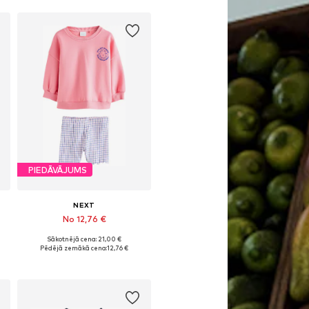
PIEDĀVĀJUMS
NEXT
No 12,76 €
Sākotnējā cena: 21,00 €
Pieejamie izmēri: 68, 98, 104, 110, 116, 122
Pēdējā zemākā cena:
12,76 €
Pievienot grozam