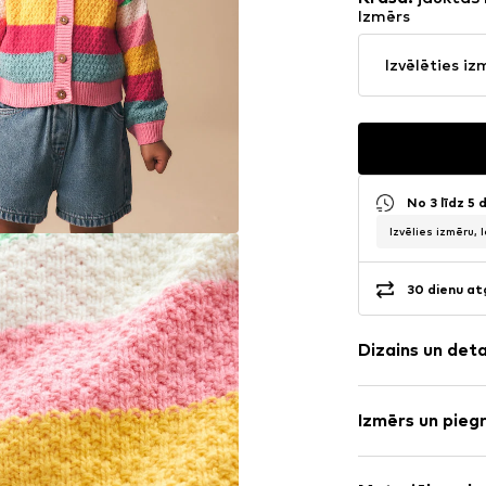
Izmērs
Izvēlēties iz
No 3 līdz 5
Izvēlies izmēru, 
30 dienu at
Dizains un det
Svītrains
Izmērs un pieg
Adījumi
Apaļš izgriez
Piedurkņu ga
Pogu rinda