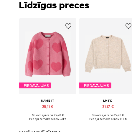
Līdzīgas preces
PIEDĀVĀJUMS
PIEDĀVĀJUMS
NAME IT
LMTD
25,11 €
21,17 €
Sākotnējā cena: 27,90 €
Sākotnējā cena: 29,90 €
Pieejams daudzos izmēros
Pieejams daudzos izmēros
Pēdējā zemākā cena:
25,11 €
Pēdējā zemākā cena:
21,17 €
Pievienot grozam
Pievienot grozam