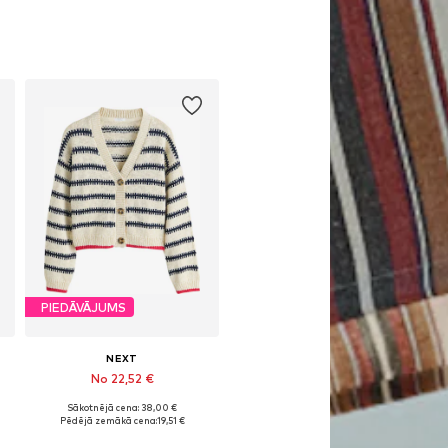
PIEDĀVĀJUMS
NEXT
No 22,52 €
Sākotnējā cena: 38,00 €
Pieejams daudzos izmēros
Pēdējā zemākā cena:
19,51 €
Pievienot grozam