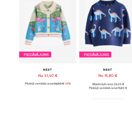
PIEDĀVĀJUMS
PIEDĀVĀJUMS
NEXT
NEXT
No 41,40 €
No 15,80 €
Pēdējā zemākā cena:
46,00 €
-10%
Sākotnējā cena: 26,00 €
Pieejams daudzos izmēros
Pieejamie
Pēdējā zemākā cena:
15,80 €
Pievienot grozam
Pievienot grozam
Vairāk no Next