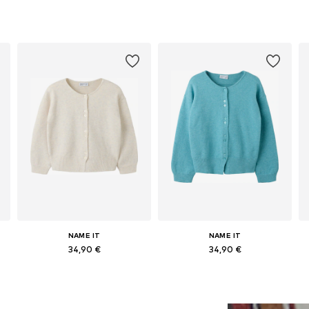
NAME IT
NAME IT
34,90 €
34,90 €
Pieejamie izmēri: 122-128, 134-140, 146-152, 158-164
Pieejamie izmēri: 122-128, 134-140, 146-152, 158-164
Pievienot grozam
Pievienot grozam