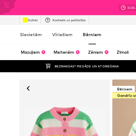
02
D
Outlet
Kontakti un palīdzība
Sievietēm
Vīriešiem
Bērniem
Mazuļiem
Meitenēm
Zēniem
Zīmoli
BEZMAKSAS* PIEGĀDE UN ATGRIEŠANA
Bērniem
Gandrīz i