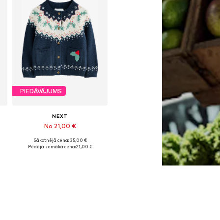
PIEDĀVĀJUMS
NEXT
No 21,00 €
Sākotnējā cena: 35,00 €
 izmēri: 68, 92, 98, 104, 110, 116
Pieejams daudzos izmēros
Pēdējā zemākā cena:
21,00 €
Pievienot grozam