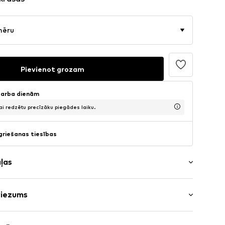
mēru
Pievienot grozam
 darba dienām
lai redzētu precīzāku piegādes laiku.
griešanas tiesības
aļas
riezums
ums
rums: garās