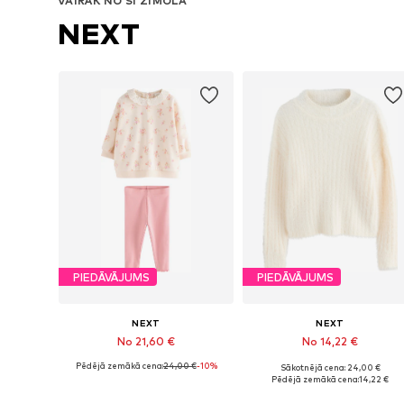
VAIRĀK NO ŠĪ ZĪMOLA
NEXT
PIEDĀVĀJUMS
PIEDĀVĀJUMS
NEXT
NEXT
No 21,60 €
No 14,22 €
Pēdējā zemākā cena:
24,00 €
-10%
Sākotnējā cena: 24,00 €
Pieejams daudzos izmēros
Pieejams daudzos izmēros
Pēdējā zemākā cena:
14,22 €
Pievienot grozam
Pievienot grozam