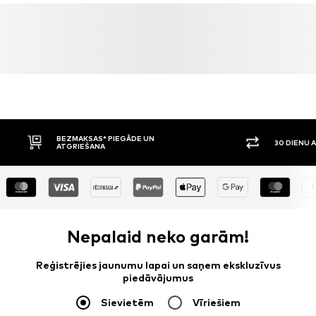
BEZMAKSAS* PIEGĀDE UN
30 DIENU 
ATGRIEŠANA
Nepalaid neko garām!
Reģistrējies jaunumu lapai un saņem ekskluzīvus
piedāvājumus
Sievietēm
Vīriešiem