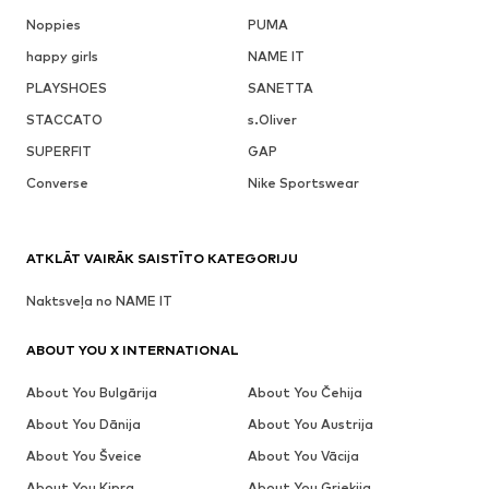
Noppies
PUMA
happy girls
NAME IT
PLAYSHOES
SANETTA
STACCATO
s.Oliver
SUPERFIT
GAP
Converse
Nike Sportswear
ATKLĀT VAIRĀK SAISTĪTO KATEGORIJU
Naktsveļa no NAME IT
ABOUT YOU X INTERNATIONAL
About You Bulgārija
About You Čehija
About You Dānija
About You Austrija
About You Šveice
About You Vācija
About You Kipra
About You Grieķija