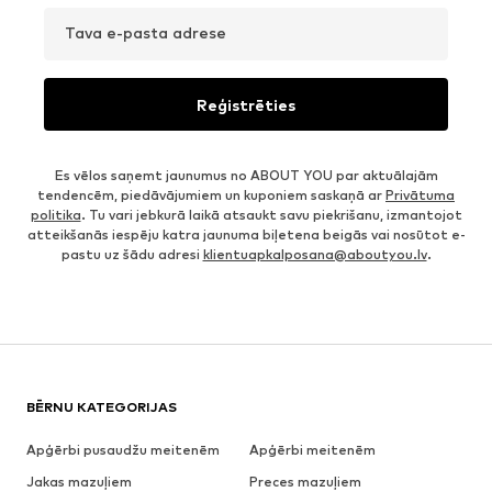
Tava e-pasta adrese
Reģistrēties
Es vēlos saņemt jaunumus no ABOUT YOU par aktuālajām
tendencēm, piedāvājumiem un kuponiem saskaņā ar
Privātuma
politika
. Tu vari jebkurā laikā atsaukt savu piekrišanu, izmantojot
atteikšanās iespēju katra jaunuma biļetena beigās vai nosūtot e-
pastu uz šādu adresi
klientuapkalposana@aboutyou.lv
.
BĒRNU KATEGORIJAS
Apģērbi pusaudžu meitenēm
Apģērbi meitenēm
Jakas mazuļiem
Preces mazuļiem