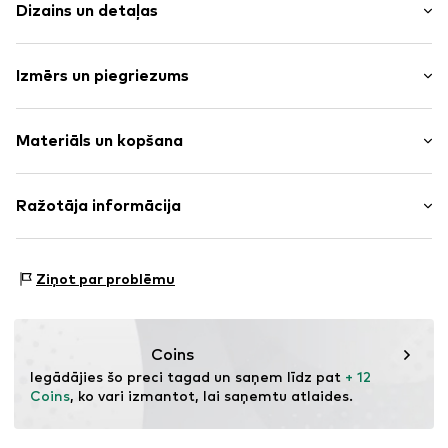
Dizains un detaļas
Ar ziediem/augiem
Izmērs un piegriezums
Krekls adīts
Stepēts apakšmala/mala
Garums: Līdz ceļgalam
Izteikts izgriezums
Materiāls un kopšana
Vienota raksta
Mīksta saķere
Materiāls: 95% Kokvilna, 5% Elastāns
Ražotāja informācija
Preces Nr.
NAIa0hy001000001
Izcelsmes valsts: Bangladeša
Bestseller Textilhandels GmbH
Modering 1
Ziņot par problēmu
22457 Hamburg
DE
www.bestseller.com
Coins
Iegādājies šo preci tagad un saņem līdz pat 
+ 12 
Coins
, ko vari izmantot, lai saņemtu atlaides.