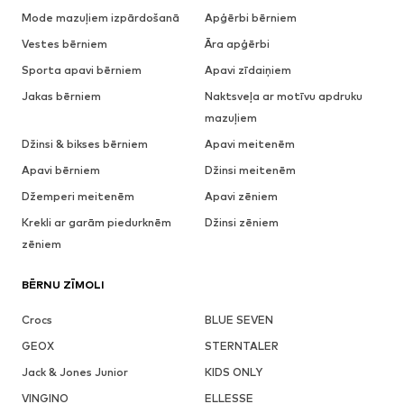
Mode mazuļiem izpārdošanā
Apģērbi bērniem
Vestes bērniem
Āra apģērbi
Sporta apavi bērniem
Apavi zīdaiņiem
Jakas bērniem
Naktsveļa ar motīvu apdruku
mazuļiem
Džinsi & bikses bērniem
Apavi meitenēm
Apavi bērniem
Džinsi meitenēm
Džemperi meitenēm
Apavi zēniem
Krekli ar garām piedurknēm
Džinsi zēniem
zēniem
BĒRNU ZĪMOLI
Crocs
BLUE SEVEN
GEOX
STERNTALER
Jack & Jones Junior
KIDS ONLY
VINGINO
ELLESSE