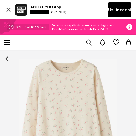
ABOUT YOU App
Uz lietotni
(152 700)
Vasaras izpārdošanas noslēgums:
02
D.
04
H
05
M
56
S
Piedāvājumi ar atlaidi līdz 60%