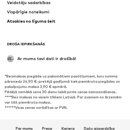
Veidotāju sadarbības
Vispārīgie noteikumi
Atsakies no līguma šeit
DROŠA IEPIRKŠANĀS
 Ar mums tavi dati ir drošībā!
*Bezmaksas piegāde uz pakomātiem pasūtījumiem, kuru summa
pārsniedz 24,90 €; pretējā gadījumā tiek piemērota piegādes un
pakalpojumu maksa 3,90 € apmērā.
Pēdējā zemākā cena 30 dienu laikā pirms cenas samazināšanas.
****Bez maksas no visiem tīkliem Latvijā. Par zvaniem no ārzemēm
var tikt piemērota maksa.
******Visas cenas norādītas ar PVN.
Par mums
Prese
Karjera
Datu aizsardzība