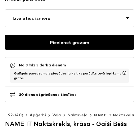
Izvēlēties izmēru
Pievienot grozam
No 3 līdz 5 darba dienām
Galīgais paredzamais piegādes laiks tiks parādīts tavā iepirkumu
grozā.
30 dienu atgriešanas tiesības
izm. 92-140)
Apģērbi
Veļa
Naktsveļa
NAME IT Naktsveļa
NAME IT Naktskrekls, krāsa - Gaiši Bēšs