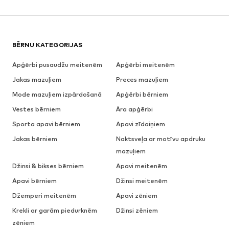
BĒRNU KATEGORIJAS
Apģērbi pusaudžu meitenēm
Apģērbi meitenēm
Jakas mazuļiem
Preces mazuļiem
Mode mazuļiem izpārdošanā
Apģērbi bērniem
Vestes bērniem
Āra apģērbi
Sporta apavi bērniem
Apavi zīdaiņiem
Jakas bērniem
Naktsveļa ar motīvu apdruku
mazuļiem
Džinsi & bikses bērniem
Apavi meitenēm
Apavi bērniem
Džinsi meitenēm
Džemperi meitenēm
Apavi zēniem
Krekli ar garām piedurknēm
Džinsi zēniem
zēniem