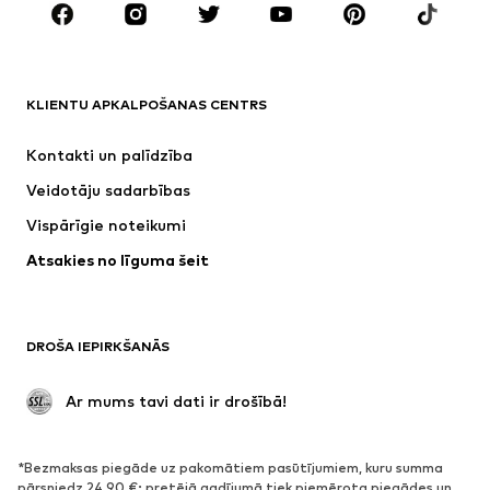
ZĪMOLI
Next
NAME IT
ADIDAS SPORTSWEAR
Nike Sportswear
KLIENTU APKALPOŠANAS CENTRS
SUPERFIT
ADIDAS ORIGINALS
Kontakti un palīdzība
NIKE
WE Fashion
Veidotāju sadarbības
Vispārīgie noteikumi
Atsakies no līguma šeit
DROŠA IEPIRKŠANĀS
 Ar mums tavi dati ir drošībā!
*Bezmaksas piegāde uz pakomātiem pasūtījumiem, kuru summa
pārsniedz 24,90 €; pretējā gadījumā tiek piemērota piegādes un