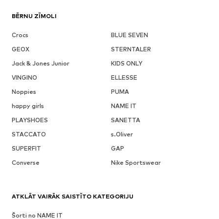
BĒRNU ZĪMOLI
Crocs
BLUE SEVEN
GEOX
STERNTALER
Jack & Jones Junior
KIDS ONLY
VINGINO
ELLESSE
Noppies
PUMA
happy girls
NAME IT
PLAYSHOES
SANETTA
STACCATO
s.Oliver
SUPERFIT
GAP
Converse
Nike Sportswear
ATKLĀT VAIRĀK SAISTĪTO KATEGORIJU
Šorti no NAME IT