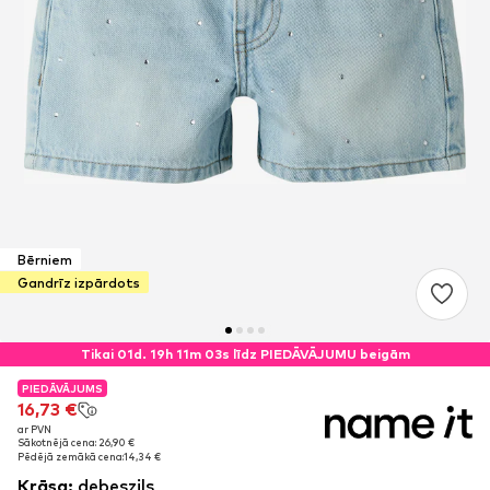
Bērniem
Gandrīz izpārdots
Tikai 01d. 19h 11m 03s līdz PIEDĀVĀJUMU beigām
PIEDĀVĀJUMS
PIEDĀVĀJUMS
16,73 €
16,73 €
ar PVN
ar PVN
Sākotnējā cena: 26,90 €
Sākotnējā cena: 26,90 €
Pēdējā zemākā cena:
Pēdējā zemākā cena:
14,34 €
14,34 €
Krāsa
:
debeszils