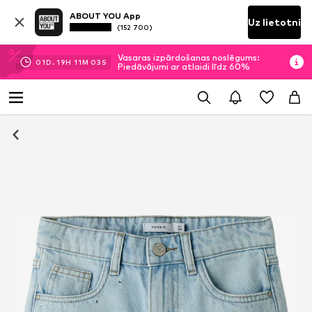
ABOUT YOU App
Uz lietotni
(152 700)
Vasaras izpārdošanas noslēgums:
01
D.
19
H
11
M
03
S
Piedāvājumi ar atlaidi līdz 60%