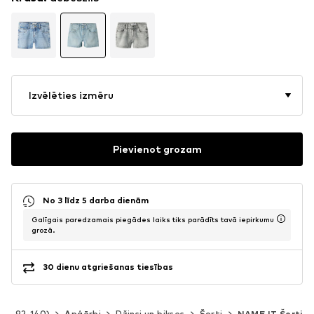
Izvēlēties izmēru
Pievienot grozam
No 3 līdz 5 darba dienām
Galīgais paredzamais piegādes laiks tiks parādīts tavā iepirkumu
grozā.
30 dienu atgriešanas tiesības
zm. 92-140)
Apģērbi
Džinsi un bikses
Šorti
NAME IT Šorti