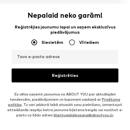
Nepalaid neko garām!
Reģistrējies jaunumu lapai un saņem ekskluzīvus
piedāvājumus
Sievietēm
Vīriešiem
Tava e-pasta adrese
Reģistrēties
Es vēlos saņemt jaunumus no ABOUT YOU par aktuālajām
tendencēm, piedāvājumiem un kuponiem saskaņā ar
Privātuma
politika
. Tu vari jebkurā laikā atsaukt savu piekrišanu, izmantojot
atteikšanās iespēju katra jaunuma biļetena beigās vai nosūtot e-
pastu uz šādu adresi
klientuapkalposana@aboutyou.lv
.