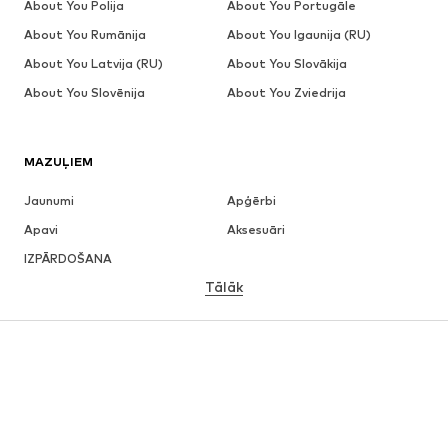
About You Polija
About You Portugāle
About You Rumānija
About You Igaunija (RU)
About You Latvija (RU)
About You Slovākija
About You Slovēnija
About You Zviedrija
MAZUĻIEM
Jaunumi
Apģērbi
Apavi
Aksesuāri
IZPĀRDOŠANA
Tālāk
MEITENĒM
Bērniem (izm. 92-140)
Pusaudžiem (izm. 140-176)
ZĒNIEM
Bērniem (izm. 92-140)
Pusaudžiem (izm. 140-176)