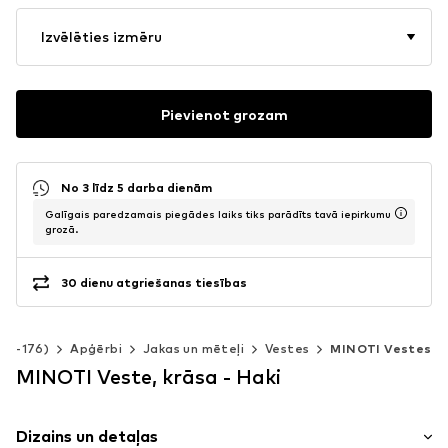
Izvēlēties izmēru
Pievienot grozam
No 3 līdz 5 darba dienām
Galīgais paredzamais piegādes laiks tiks parādīts tavā iepirkumu
grozā.
30 dienu atgriešanas tiesības
140-176)
Apģērbi
Jakas un mēteļi
Vestes
MINOTI Vestes
MINOTI Veste, krāsa - Haki
Dizains un detaļas