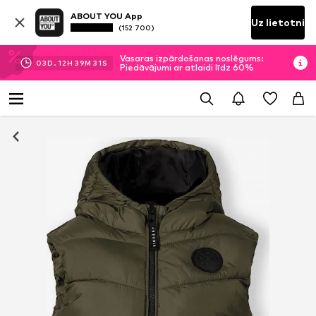
ABOUT YOU App
Uz lietotni
(152 700)
Vasaras izpārdošanas noslēgums:
03
D.
12
H
39
M
31
S
Piedāvājumi ar atlaidi līdz 60%