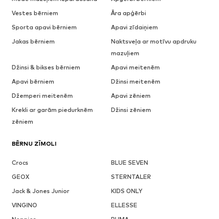
Vestes bērniem
Āra apģērbi
Sporta apavi bērniem
Apavi zīdaiņiem
Jakas bērniem
Naktsveļa ar motīvu apdruku
mazuļiem
Džinsi & bikses bērniem
Apavi meitenēm
Apavi bērniem
Džinsi meitenēm
Džemperi meitenēm
Apavi zēniem
Krekli ar garām piedurknēm
Džinsi zēniem
zēniem
BĒRNU ZĪMOLI
Crocs
BLUE SEVEN
GEOX
STERNTALER
Jack & Jones Junior
KIDS ONLY
VINGINO
ELLESSE