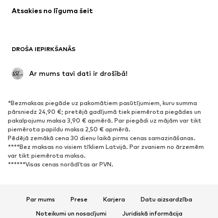
Atsakies no līguma šeit
DROŠA IEPIRKŠANĀS
 Ar mums tavi dati ir drošībā!
*Bezmaksas piegāde uz pakomātiem pasūtījumiem, kuru summa
pārsniedz 24,90 €; pretējā gadījumā tiek piemērota piegādes un
pakalpojumu maksa 3,90 € apmērā. Par piegādi uz mājām var tikt
piemērota papildu maksa 2,50 € apmērā.
Pēdējā zemākā cena 30 dienu laikā pirms cenas samazināšanas.
****Bez maksas no visiem tīkliem Latvijā. Par zvaniem no ārzemēm
var tikt piemērota maksa.
******Visas cenas norādītas ar PVN.
Par mums
Prese
Karjera
Datu aizsardzība
Noteikumi un nosacījumi
Juridiskā informācija