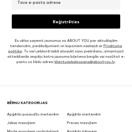
Tava e-pasta adrese
Reģistrēties
Es vēlos saņemt jaunumus no ABOUT YOU par aktuālajām
tendencēm, piedāvājumiem un kuponiem saskaņā ar
Privātuma
politika
. Tu vari jebkurā laikā atsaukt savu piekrišanu, izmantojot
atteikšanās iespēju katra jaunuma biļetena beigās vai nosūtot e-
pastu uz šādu adresi
klientuapkalposana@aboutyou.lv
.
BĒRNU KATEGORIJAS
Apģērbi pusaudžu meitenēm
Apģērbi meitenēm
Jakas mazuļiem
Preces mazuļiem
Mode mazuļiem izpārdošanā
Apģērbi bērniem