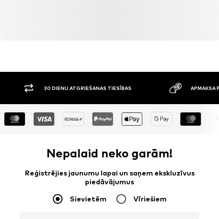
30 DIENU ATGRIEŠANAS TIESĪBAS
APMAKSA P
Nepalaid neko garām!
Reģistrējies jaunumu lapai un saņem ekskluzīvus
piedāvājumus
Sievietēm
Vīriešiem