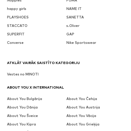
Noppies
PUMA
happy girls
NAME IT
PLAYSHOES
SANETTA
STACCATO
s.Oliver
SUPERFIT
GAP
Converse
Nike Sportswear
ATKLĀT VAIRĀK SAISTĪTO KATEGORIJU
Vestes no MINOTI
ABOUT YOU X INTERNATIONAL
About You Bulgārija
About You Čehija
About You Dānija
About You Austrija
About You Šveice
About You Vācija
About You Kipra
About You Grieķija