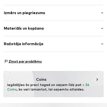
Vienkrāsas
Izmērs un piegriezums
Sānu rāvējslēdzēja kabatiņas
Mīksts raupjums iekšpusē
Piegriezums: Standarta forma
Silts oderējums
Materiāls un kopšana
Rāvējslēdzējs
Preces Nr.
MTI99tm001000006
Virsmateriāls: 100% Poliesters - PES
Ražotāja informācija
Odere: 100% Poliesters - PES
MINOTI SP. z O.O.
Izcelsmes valsts: Mjanma
Grochowska 306/308
Ziņot par problēmu
03-844 Warsaw
PL
partner@minoti.com
Coins
Iegādājies šo preci tagad un saņem līdz pat 
+ 34 
Coins
, ko vari izmantot, lai saņemtu atlaides.