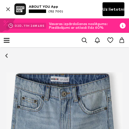
ABOUT YOU App
Uz lietotni
(152 700)
Vasaras izpārdošanas noslēgums:
02
D.
11
H
26
M
47
S
Piedāvājumi ar atlaidi līdz 60%