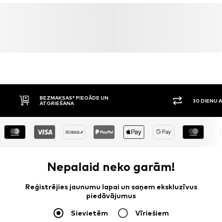
BEZMAKSAS* PIEGĀDE UN
30 DIENU 
ATGRIEŠANA
Nepalaid neko garām!
Reģistrējies jaunumu lapai un saņem ekskluzīvus
piedāvājumus
Sievietēm
Vīriešiem