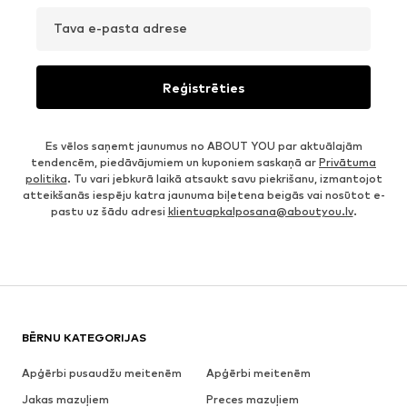
Tava e-pasta adrese
Reģistrēties
Es vēlos saņemt jaunumus no ABOUT YOU par aktuālajām
tendencēm, piedāvājumiem un kuponiem saskaņā ar
Privātuma
politika
. Tu vari jebkurā laikā atsaukt savu piekrišanu, izmantojot
atteikšanās iespēju katra jaunuma biļetena beigās vai nosūtot e-
pastu uz šādu adresi
klientuapkalposana@aboutyou.lv
.
BĒRNU KATEGORIJAS
Apģērbi pusaudžu meitenēm
Apģērbi meitenēm
Jakas mazuļiem
Preces mazuļiem