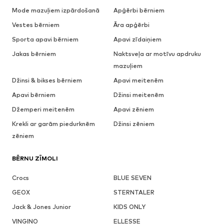
Mode mazuļiem izpārdošanā
Apģērbi bērniem
Vestes bērniem
Āra apģērbi
Sporta apavi bērniem
Apavi zīdaiņiem
Jakas bērniem
Naktsveļa ar motīvu apdruku
mazuļiem
Džinsi & bikses bērniem
Apavi meitenēm
Apavi bērniem
Džinsi meitenēm
Džemperi meitenēm
Apavi zēniem
Krekli ar garām piedurknēm
Džinsi zēniem
zēniem
BĒRNU ZĪMOLI
Crocs
BLUE SEVEN
GEOX
STERNTALER
Jack & Jones Junior
KIDS ONLY
VINGINO
ELLESSE