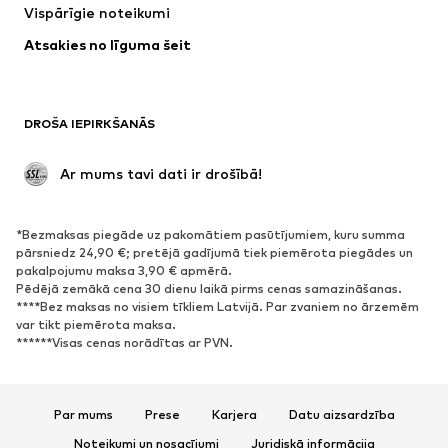
Vispārīgie noteikumi
Atsakies no līguma šeit
DROŠA IEPIRKŠANĀS
 Ar mums tavi dati ir drošībā!
*Bezmaksas piegāde uz pakomātiem pasūtījumiem, kuru summa
pārsniedz 24,90 €; pretējā gadījumā tiek piemērota piegādes un
pakalpojumu maksa 3,90 € apmērā.
Pēdējā zemākā cena 30 dienu laikā pirms cenas samazināšanas.
****Bez maksas no visiem tīkliem Latvijā. Par zvaniem no ārzemēm
var tikt piemērota maksa.
******Visas cenas norādītas ar PVN.
Par mums
Prese
Karjera
Datu aizsardzība
Noteikumi un nosacījumi
Juridiskā informācija