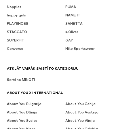
Noppies
PUMA
happy girls
NAME IT
PLAYSHOES
SANETTA
STACCATO
s.Oliver
SUPERFIT
GAP
Converse
Nike Sportswear
ATKLĀT VAIRĀK SAISTĪTO KATEGORIJU
Šorti no MINOTI
ABOUT YOU X INTERNATIONAL
About You Bulgārija
About You Čehija
About You Dānija
About You Austrija
About You Šveice
About You Vācija
About You Kipra
About You Grieķija