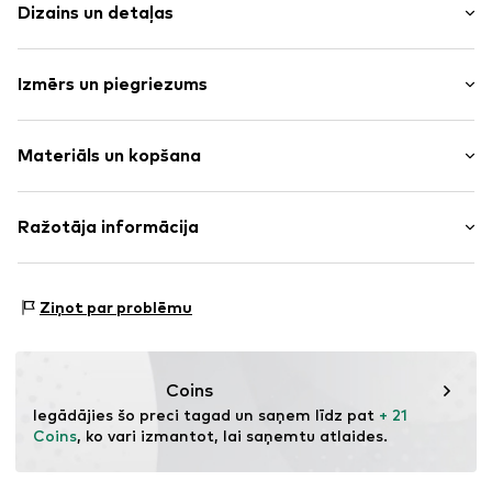
Dizains un detaļas
Vienkrāsas
Izmērs un piegriezums
Džinss
Zils džinss/mazgāts
Garums: Līdz ceļgalam
Stepēts apakšmala/mala
Materiāls un kopšana
Piegriezums: Standarta
Rāvējslēdzēja šuvums
5 kabatu stils
Materiāls: 100% Kokvilna
Ražotāja informācija
Regulējams viduklis
Izcelsmes valsts: Pakistāna
Kniedes
MINOTI SP. z O.O.
Kontrastšuves
Grochowska 306/308
Ziņot par problēmu
Etiķetes ielāps/etiķetes karodziņš
03-844 Warsaw
Lietota izskata
PL
partner@minoti.com
Robusts audums
Coins
Jostas cilpas
Iegādājies šo preci tagad un saņem līdz pat 
+ 21 
Rāvējslēdzējs
Coins
, ko vari izmantot, lai saņemtu atlaides.
Preces Nr.
MTI8755001000006