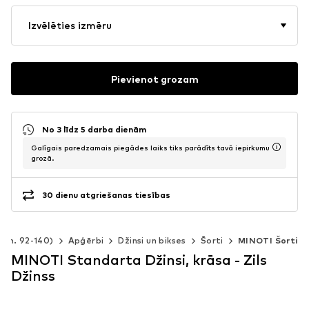
Izvēlēties izmēru
Pievienot grozam
No 3 līdz 5 darba dienām
Galīgais paredzamais piegādes laiks tiks parādīts tavā iepirkumu
grozā.
30 dienu atgriešanas tiesības
izm. 92-140)
Apģērbi
Džinsi un bikses
Šorti
MINOTI Šorti
MINOTI Standarta Džinsi, krāsa - Zils
Džinss