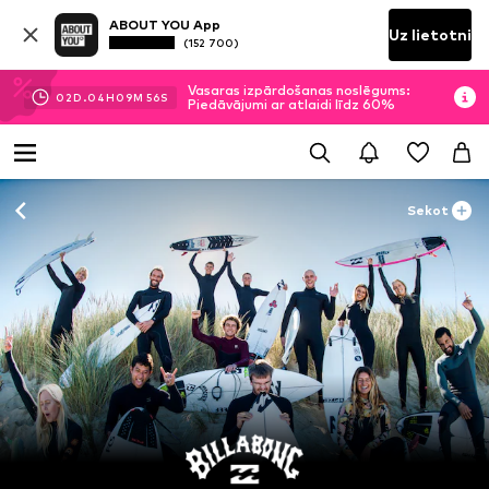
ABOUT YOU App
Uz lietotni
(152 700)
Vasaras izpārdošanas noslēgums:
02
D.
04
H
09
M
55
S
Piedāvājumi ar atlaidi līdz 60%
Sekot