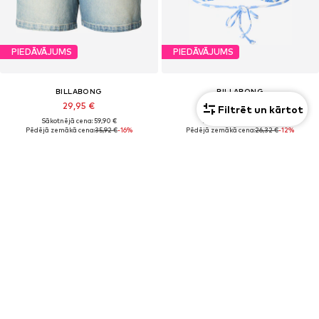
PIEDĀVĀJUMS
PIEDĀVĀJUMS
BILLABONG
BILLABONG
29,95 €
23,03 €
Filtrēt un kārtot
Sākotnējā cena: 59,90 €
Sākotnējā cena: 39,90 €
Pēdējā zemākā cena:
35,92 €
-16%
Pēdējā zemākā cena:
26,32 €
-12%