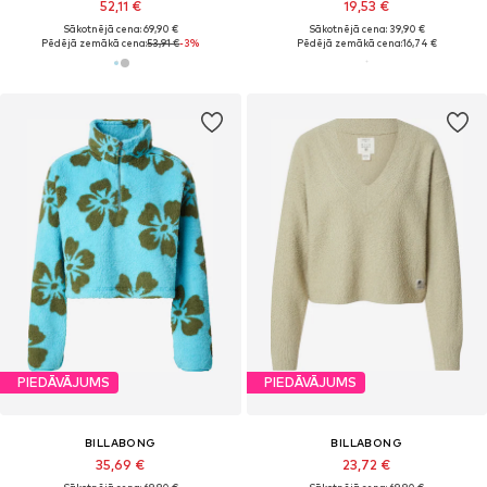
52,11 €
19,53 €
Sākotnējā cena: 69,90 €
Sākotnējā cena: 39,90 €
Pēdējā zemākā cena:
53,91 €
-3%
Pēdējā zemākā cena:
16,74 €
PIEDĀVĀJUMS
PIEDĀVĀJUMS
BILLABONG
BILLABONG
35,69 €
23,72 €