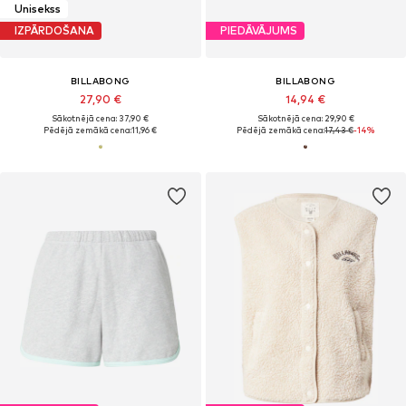
Unisekss
IZPĀRDOŠANA
PIEDĀVĀJUMS
BILLABONG
BILLABONG
27,90 €
14,94 €
Sākotnējā cena: 37,90 €
Sākotnējā cena: 29,90 €
Pēdējā zemākā cena:
11,96 €
Pēdējā zemākā cena:
17,43 €
-14%