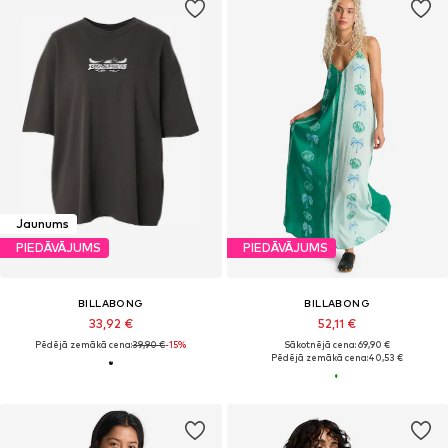
Jaunums
PIEDĀVĀJUMS
PIEDĀVĀJUMS
BILLABONG
BILLABONG
33,92 €
52,11 €
Pēdējā zemākā cena:
39,90 €
-15%
Sākotnējā cena: 69,90 €
Pēdējā zemākā cena:
40,53 €