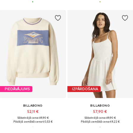
PIEDĀVĀJUMS
IZPĀRDOŠANA
BILLABONG
BILLABONG
52,11 €
57,90 €
Sākotnējā cena: 69,90 €
Sākotnējā cena: 69,90 €
Pēdējā zemākā cena:
40,53 €
Pēdējā zemākā cena:
49,22 €