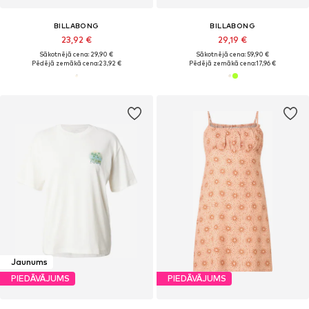
BILLABONG
BILLABONG
23,92 €
29,19 €
Sākotnējā cena: 29,90 €
Sākotnējā cena: 59,90 €
Pēdējā zemākā cena:
23,92 €
Pēdējā zemākā cena:
17,96 €
Jaunums
PIEDĀVĀJUMS
PIEDĀVĀJUMS