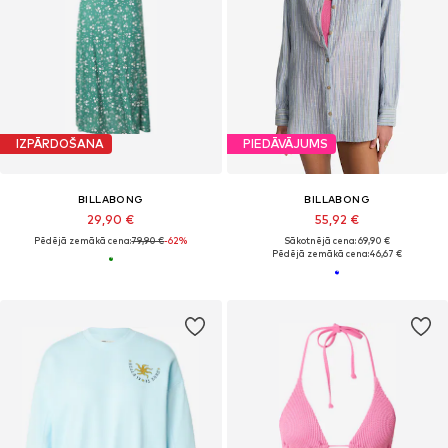
IZPĀRDOŠANA
PIEDĀVĀJUMS
BILLABONG
BILLABONG
29,90 €
55,92 €
Pēdējā zemākā cena:
79,90 €
-62%
Sākotnējā cena: 69,90 €
Pēdējā zemākā cena:
46,67 €