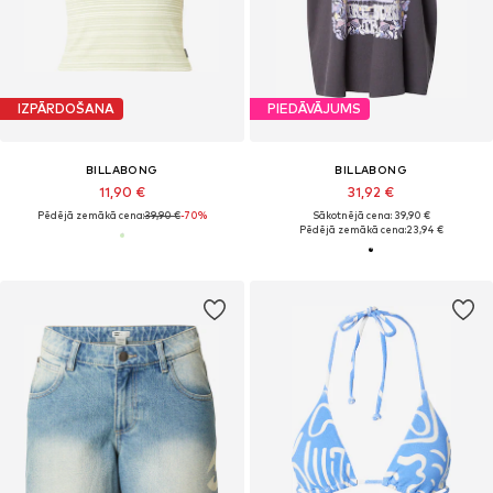
IZPĀRDOŠANA
PIEDĀVĀJUMS
BILLABONG
BILLABONG
11,90 €
31,92 €
Pēdējā zemākā cena:
39,90 €
-70%
Sākotnējā cena: 39,90 €
Pēdējā zemākā cena:
23,94 €