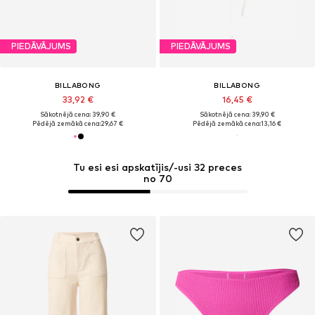
PIEDĀVĀJUMS
PIEDĀVĀJUMS
BILLABONG
BILLABONG
33,92 €
16,45 €
Sākotnējā cena: 39,90 €
Sākotnējā cena: 39,90 €
Pēdējā zemākā cena:
29,67 €
Pēdējā zemākā cena:
13,16 €
Tu esi esi apskatījis/-usi 32 preces
no 70