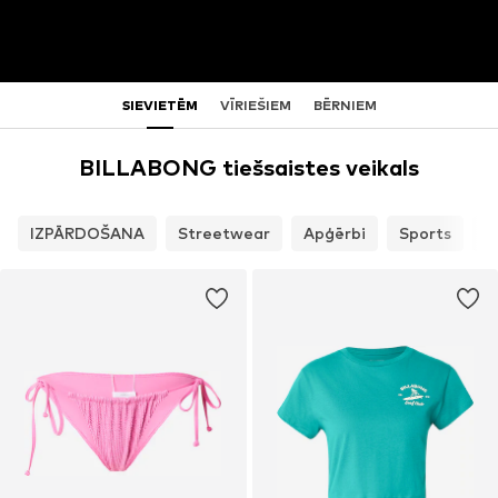
SIEVIETĒM
VĪRIEŠIEM
BĒRNIEM
BILLABONG tiešsaistes veikals
IZPĀRDOŠANA
Streetwear
Apģērbi
Sports
A