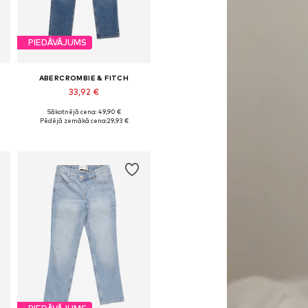
PIEDĀVĀJUMS
ABERCROMBIE & FITCH
33,92 €
Sākotnējā cena: 49,90 €
 izmēri: 110-116, 122-128, 134-140
Pieejamie izmēri: 110-116, 122-128, 158-164, 170-176
Pēdējā zemākā cena:
29,93 €
Pievienot grozam