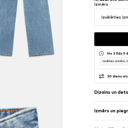
Izmērs
Izvēlēties iz
No 3 līdz 5
Izvēlies izmēru, 
30 dienu at
Dizains un det
Vienkrāsas
Izmērs un pieg
Džinss
Viegls balinā
Garums: Garš
Bārkstis/pušķi