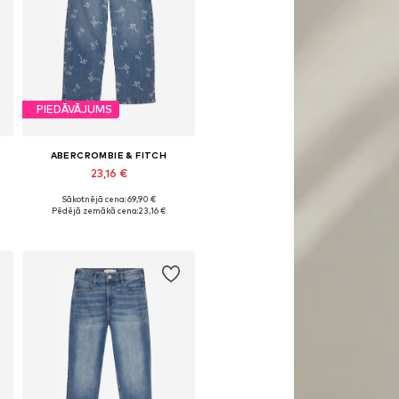
PIEDĀVĀJUMS
ABERCROMBIE & FITCH
23,16 €
Sākotnējā cena: 69,90 €
Pieejamie izmēri: 122-128, 134-140, 146-152, 158-164
Pēdējā zemākā cena:
23,16 €
Pievienot grozam