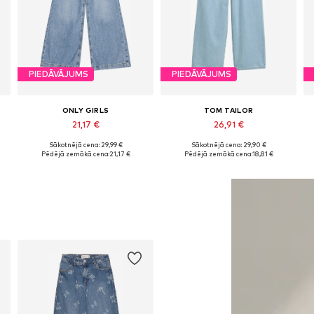
PIEDĀVĀJUMS
PIEDĀVĀJUMS
ONLY GIRLS
TOM TAILOR
21,17 €
26,91 €
Sākotnējā cena: 29,99 €
Sākotnējā cena: 29,90 €
Pieejams daudzos izmēros
Pieejams daudzos izmēros
Pēdējā zemākā cena:
21,17 €
Pēdējā zemākā cena:
18,81 €
Pievienot grozam
Pievienot grozam