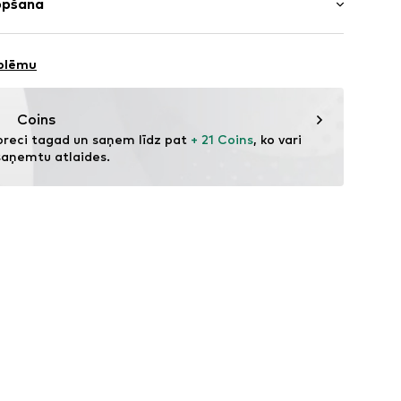
opšana
 Baggy
kšmala/mala
a šuvums
 Kokvilna
 kabatas
oblēmu
s: Bangladeša
Coins
s
preci tagad un saņem līdz pat 
+ 21 Coins
, ko vari 
efekts
saņemtu atlaides.
e
697001000001