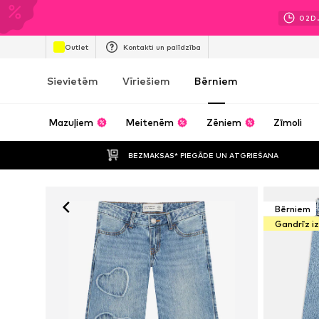
02
D
Outlet
Kontakti un palīdzība
Sievietēm
Vīriešiem
Bērniem
Mazuļiem
Meitenēm
Zēniem
Zīmoli
BEZMAKSAS* PIEGĀDE UN ATGRIEŠANA
Bērniem
Gandrīz i