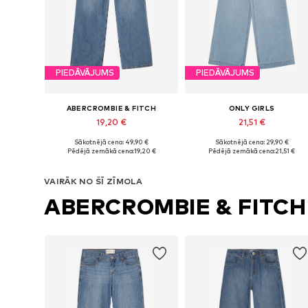
PIEDĀVĀJUMS
PIEDĀVĀJUMS
ABERCROMBIE & FITCH
ONLY GIRLS
19,20 €
21,51 €
Sākotnējā cena: 49,90 €
Sākotnējā cena: 29,90 €
Pieejams daudzos izmēros
Pieejams daudzos izmēros
Pēdējā zemākā cena:
19,20 €
Pēdējā zemākā cena:
21,51 €
Pievienot grozam
Pievienot grozam
VAIRĀK NO ŠĪ ZĪMOLA
ABERCROMBIE & FITCH