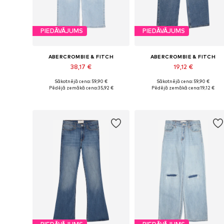
PIEDĀVĀJUMS
PIEDĀVĀJUMS
ABERCROMBIE & FITCH
ABERCROMBIE & FITCH
38,17 €
19,12 €
Sākotnējā cena: 59,90 €
Sākotnējā cena: 59,90 €
Pieejams daudzos izmēros
Pieejamie
Pēdējā zemākā cena:
35,92 €
Pēdējā zemākā cena:
19,12 €
Pievienot grozam
Pievienot grozam