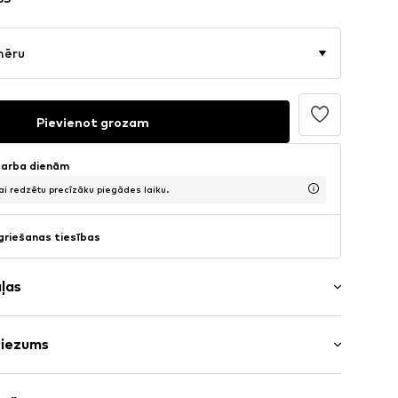
mēru
Pievienot grozam
 darba dienām
lai redzētu precīzāku piegādes laiku.
griešanas tiesības
aļas
riezums
juma effekts
/maksi