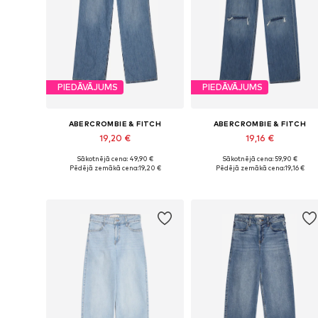
PIEDĀVĀJUMS
PIEDĀVĀJUMS
ABERCROMBIE & FITCH
ABERCROMBIE & FITCH
19,20 €
19,16 €
Sākotnējā cena: 49,90 €
Sākotnējā cena: 59,90 €
Pieejams daudzos izmēros
Pieejams daudzos izmēros
Pēdējā zemākā cena:
19,20 €
Pēdējā zemākā cena:
19,16 €
Pievienot grozam
Pievienot grozam