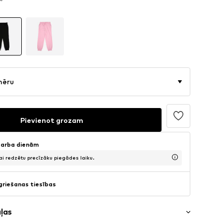
 €
mēru
Pievienot grozam
 darba dienām
lai redzētu precīzāku piegādes laiku.
griešanas tiesības
aļas