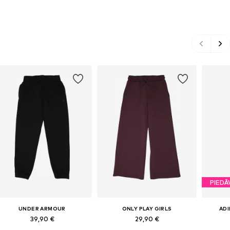
PIEDĀ
UNDER ARMOUR
ONLY PLAY GIRLS
AD
39,90 €
29,90 €