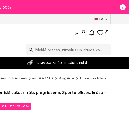
īdz 60%
LV
LV
APMAKSA PREČU PIEGĀDES BRĪDĪ
nēm
Bērniem (izm. 92-140)
Apģērbi
Džinsi un bikses
Bikses
niski sašaurināts piegriezums Sporta bikses, krāsa -
01
d.
06
h
35
m
12
s
01
d.
06
h
35
m
12
s
 €