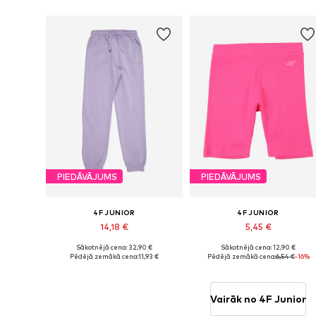
PIEDĀVĀJUMS
PIEDĀVĀJUMS
4F JUNIOR
4F JUNIOR
14,18 €
5,45 €
Sākotnējā cena: 32,90 €
Sākotnējā cena: 12,90 €
Pieejamie izmēri: 140, 146, 152, 158
Pieejamie izmēri: 158, 164
Pēdējā zemākā cena:
11,93 €
Pēdējā zemākā cena:
6,54 €
-16%
Pievienot grozam
Pievienot grozam
Vairāk no 4F Junior