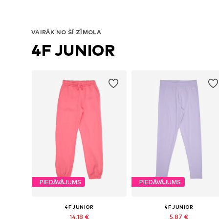
Pieejamie izmēri: 122-128, 134-140, 146-152, 158-164
Pieejamie izmēri: 122-128, 134-140
Pievienot grozam
Pievienot grozam
VAIRĀK NO ŠĪ ZĪMOLA
4F JUNIOR
PIEDĀVĀJUMS
PIEDĀVĀJUMS
4F JUNIOR
4F JUNIOR
14,18 €
5,87 €