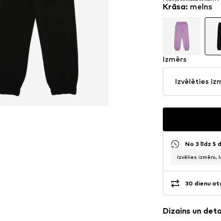
Sākotnējā cena: 24,90 €
Krāsa
:
melns
Pēdējā zemākā cena:
7,14
Izmērs
Izvēlēties iz
No 3 līdz 5
Izvēlies izmēru, 
30 dienu at
Dizains un det