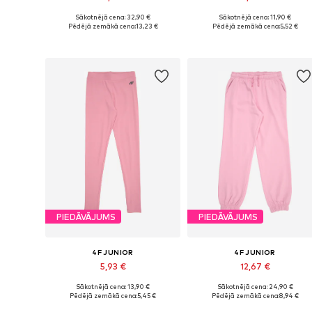
Sākotnējā cena: 32,90 €
Sākotnējā cena: 11,90 €
Pieejamie izmēri: 128, 140, 146, 152, 158, 164
Pieejamie izmēri: 164
Pēdējā zemākā cena:
13,23 €
Pēdējā zemākā cena:
5,52 €
Pievienot grozam
Pievienot grozam
PIEDĀVĀJUMS
PIEDĀVĀJUMS
4F JUNIOR
4F JUNIOR
5,93 €
12,67 €
Sākotnējā cena: 13,90 €
Sākotnējā cena: 24,90 €
Pieejamie izmēri: 152, 158, 164
Pieejamie izmēri
Pēdējā zemākā cena:
5,45 €
Pēdējā zemākā cena:
8,94 €
Pievienot grozam
Pievienot grozam