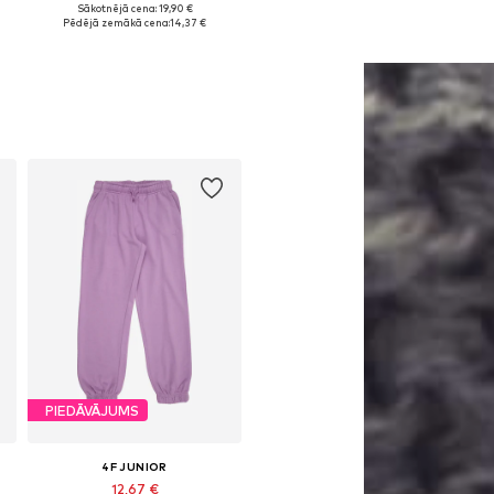
Sākotnējā cena: 19,90 €
, 146-152, 158-164
Pieejamie izmēri: 122-128, 134-140, 146-152, 158-164
Pieejamie izmēri: 122-128, 134-140, 146-152, 158-164
Pēdējā zemākā cena:
14,37 €
Pievienot grozam
Pievienot grozam
PIEDĀVĀJUMS
4F JUNIOR
12,67 €