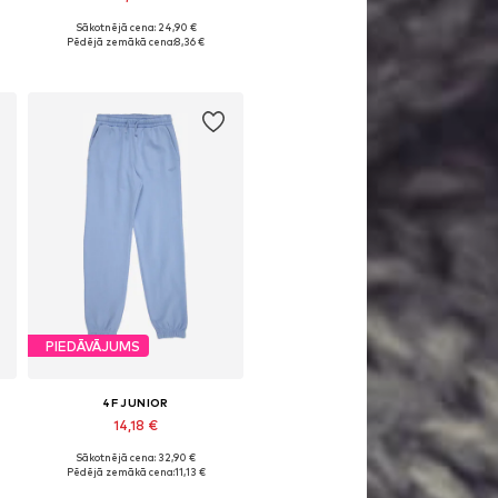
Sākotnējā cena: 24,90 €
Pieejamie izmēri: 152, 158
Pēdējā zemākā cena:
8,36 €
Pievienot grozam
PIEDĀVĀJUMS
4F JUNIOR
14,18 €
Sākotnējā cena: 32,90 €
: 146, 152, 158, 164
Pieejamie izmēri: 134, 152
Pēdējā zemākā cena:
11,13 €
Pievienot grozam