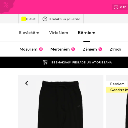
01
D.
Outlet
Kontakti un palīdzība
Sievietēm
Vīriešiem
Bērniem
Mazuļiem
Meitenēm
Zēniem
Zīmoli
BEZMAKSAS* PIEGĀDE UN ATGRIEŠANA
Bērniem
Gandrīz i