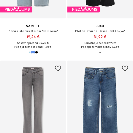
PIEDĀVĀJUMS
PIEDĀVĀJUMS
NAME IT
JJXX
Platas staras Džinsi 'NKFrose'
Platas staras Džinsi 'JXTokyo'
19,44 €
31,92 €
Sākotnējā cena: 37,90 €
Sākotnējā cena: 39,90 €
Pēdējā zemākā cena:
11,96 €
Pēdējā zemākā cena:
27,93 €