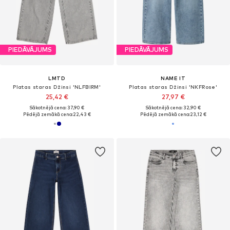
PIEDĀVĀJUMS
PIEDĀVĀJUMS
LMTD
NAME IT
Platas staras Džinsi 'NLFBIRM'
Platas staras Džinsi 'NKFRose'
25,42 €
27,97 €
Sākotnējā cena: 37,90 €
Sākotnējā cena: 32,90 €
Pēdējā zemākā cena:
22,43 €
Pēdējā zemākā cena:
23,12 €