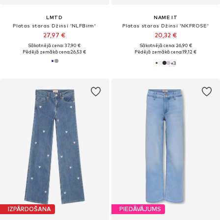
LMTD
NAME IT
Platas staras Džinsi 'NLFBirm'
Platas staras Džinsi 'NKFROSE'
27,97 €
20,32 €
Sākotnējā cena: 37,90 €
Sākotnējā cena: 26,90 €
Pēdējā zemākā cena:
26,53 €
Pēdējā zemākā cena:
19,12 €
+
3
IZPĀRDOŠANA
PIEDĀVĀJUMS