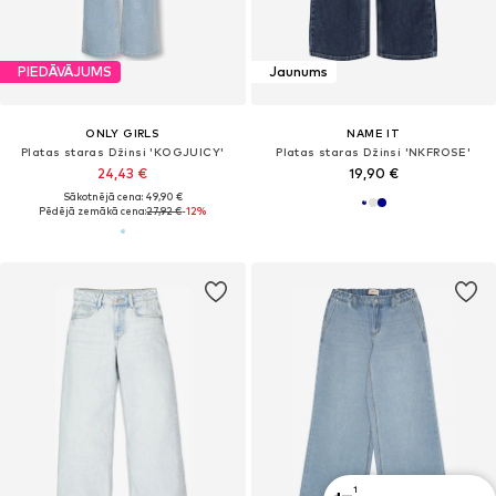
PIEDĀVĀJUMS
Jaunums
ONLY GIRLS
NAME IT
Platas staras Džinsi 'KOGJUICY'
Platas staras Džinsi 'NKFROSE'
24,43 €
19,90 €
Sākotnējā cena: 49,90 €
Pēdējā zemākā cena:
27,92 €
-12%
1