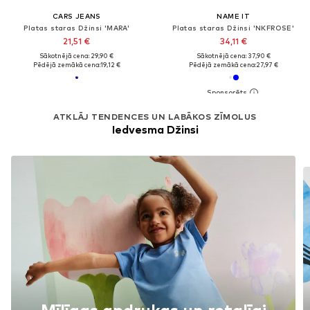
CARS JEANS
NAME IT
Platas staras Džinsi 'MARA'
Platas staras Džinsi 'NKFROSE'
21,51 €
34,11 €
Sākotnējā cena: 29,90 €
Sākotnējā cena: 37,90 €
Pēdējā zemākā cena:
19,12 €
Pēdējā zemākā cena:
27,97 €
ATKLĀJ TENDENCES UN LABĀKOS ZĪMOLUS
Iedvesma Džinsi