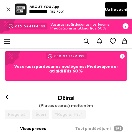
ABOUT YOU App
Uz lietotni
(152 700)
Vasaras izpārdošanas noslēgums:
03
D.
04
H
19
M
17
S
Piedāvājumi ar atlaidi līdz 60%
03
D.
04
H
19
M
17
S
Vasaras izpārdošanas noslēgums: Piedāvājumi ar
atlaidi līdz 60%
Džinsi
(Platas staras) meitenēm
Pieguloši
Šauri
"Regular Fit"
Visas preces
Tavi piedāvājumi
192