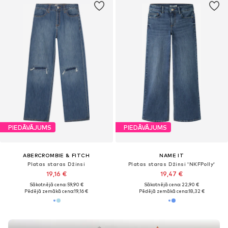
PIEDĀVĀJUMS
PIEDĀVĀJUMS
ABERCROMBIE & FITCH
NAME IT
Platas staras Džinsi
Platas staras Džinsi 'NKFPolly'
19,16 €
19,47 €
Sākotnējā cena: 59,90 €
Sākotnējā cena: 22,90 €
Pēdējā zemākā cena:
19,16 €
Pēdējā zemākā cena:
18,32 €