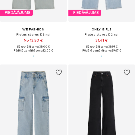
PIEDĀVĀJUMS
PIEDĀVĀJUMS
WE FASHION
ONLY GIRLS
Platas staras Džinsi
Platas staras Džinsi
No 13,50 €
31,41 €
Sākotnējā cena: 39,00 €
Sākotnējā cena: 39,99 €
Pēdējā zemākā cena:
12,00 €
Pēdējā zemākā cena:
29,67 €