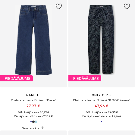
PIEDĀVĀJUMS
PIEDĀVĀJUMS
NAME IT
ONLY GIRLS
Platas staras Džinsi 'Rose'
Platas staras Džinsi 'KOGGianna'
27,97 €
47,96 €
Sākotnējā cena: 36,99 €
Sākotnējā cena: 74,95 €
Pēdējā zemākā cena:
23,12 €
Pēdējā zemākā cena:
47,96 €