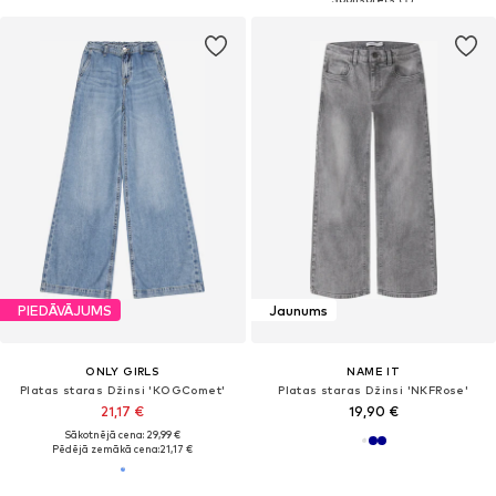
PIEDĀVĀJUMS
Jaunums
ONLY GIRLS
NAME IT
Platas staras Džinsi 'KOGComet'
Platas staras Džinsi 'NKFRose'
21,17 €
19,90 €
Sākotnējā cena: 29,99 €
Pēdējā zemākā cena:
21,17 €