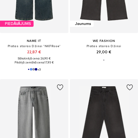
PIEDĀVĀJUMS
Jaunums
NAME IT
WE FASHION
Platas staras Džinsi 'NKFRose'
Platas staras Džinsi
22,87 €
29,00 €
Sākotnējā cena: 26,90 €
Pēdējā zemākā cena:
17,93 €
+
3