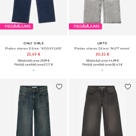
PIEDĀVĀJUMS
PIEDĀVĀJUMS
ONLY GIRLS
LMTD
Platas staras Džinsi 'KOGSYLVIE'
Platas staras Džinsi 'NLFTianna'
25,49 €
30,32 €
Sākotnējā cena: 29,99 €
Sākotnējā cena: 44,99 €
Pēdējā zemākā cena:
21,17 €
Pēdējā zemākā cena:
28,43 €