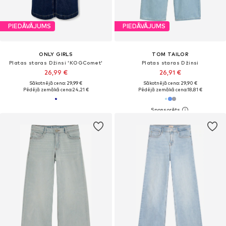
PIEDĀVĀJUMS
PIEDĀVĀJUMS
ONLY GIRLS
TOM TAILOR
Platas staras Džinsi 'KOGComet'
Platas staras Džinsi
26,99 €
26,91 €
Sākotnējā cena: 29,99 €
Sākotnējā cena: 29,90 €
Pēdējā zemākā cena:
24,21 €
Pēdējā zemākā cena:
18,81 €