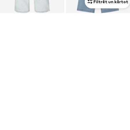
Filtrēt un kārtot
PIEDĀVĀJUMS
PIEDĀVĀJUMS
GARCIA
ONLY GIRLS
Platas staras Džinsi
Platas staras Džinsi 'Kogcomet'
37,91 €
21,51 €
Sākotnējā cena: 49,90 €
Sākotnējā cena: 29,90 €
Pēdējā zemākā cena:
35,91 €
Pēdējā zemākā cena:
21,51 €