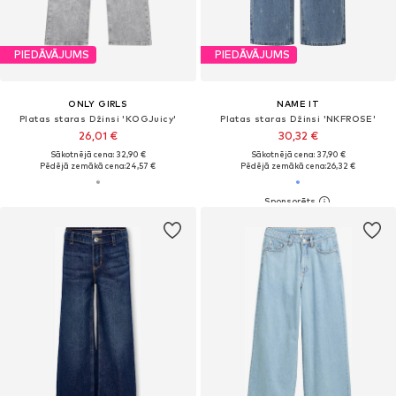
PIEDĀVĀJUMS
PIEDĀVĀJUMS
ONLY GIRLS
NAME IT
Platas staras Džinsi 'KOGJuicy'
Platas staras Džinsi 'NKFROSE'
26,01 €
30,32 €
Sākotnējā cena: 32,90 €
Sākotnējā cena: 37,90 €
Pēdējā zemākā cena:
24,57 €
Pēdējā zemākā cena:
26,32 €