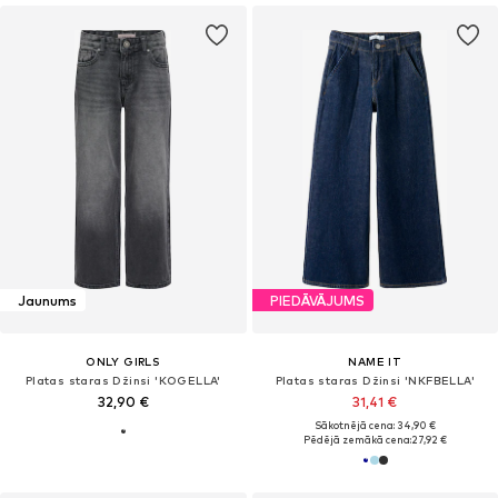
Jaunums
PIEDĀVĀJUMS
ONLY GIRLS
NAME IT
Platas staras Džinsi 'KOGELLA'
Platas staras Džinsi 'NKFBELLA'
32,90 €
31,41 €
Sākotnējā cena: 34,90 €
Pēdējā zemākā cena:
27,92 €