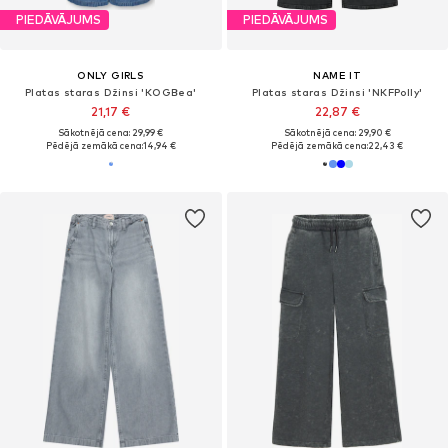
PIEDĀVĀJUMS
PIEDĀVĀJUMS
ONLY GIRLS
NAME IT
Platas staras Džinsi 'KOGBea'
Platas staras Džinsi 'NKFPolly'
21,17 €
22,87 €
Sākotnējā cena: 29,99 €
Sākotnējā cena: 29,90 €
Pēdējā zemākā cena:
14,94 €
Pēdējā zemākā cena:
22,43 €