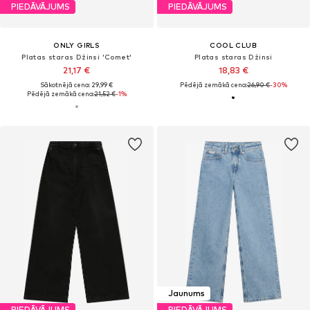
PIEDĀVĀJUMS
PIEDĀVĀJUMS
ONLY GIRLS
COOL CLUB
Platas staras Džinsi 'Comet'
Platas staras Džinsi
21,17 €
18,83 €
Sākotnējā cena: 29,99 €
Pēdējā zemākā cena:
26,90 €
-30%
Pēdējā zemākā cena:
21,52 €
-1%
Jaunums
PIEDĀVĀJUMS
PIEDĀVĀJUMS