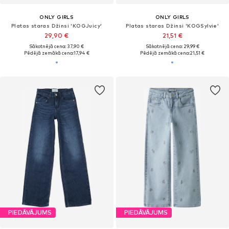
ONLY GIRLS
ONLY GIRLS
Platas staras Džinsi 'KOGJuicy'
Platas staras Džinsi 'KOGSylvie'
29,90 €
21,51 €
Sākotnējā cena: 37,90 €
Sākotnējā cena: 29,99 €
Pēdējā zemākā cena:
17,94 €
Pēdējā zemākā cena:
21,51 €
PIEDĀVĀJUMS
PIEDĀVĀJUMS