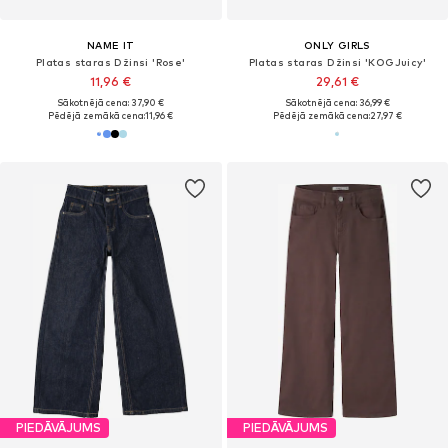
NAME IT
ONLY GIRLS
Platas staras Džinsi 'Rose'
Platas staras Džinsi 'KOGJuicy'
11,96 €
29,61 €
Sākotnējā cena: 37,90 €
Sākotnējā cena: 36,99 €
Pēdējā zemākā cena:
11,96 €
Pēdējā zemākā cena:
27,97 €
PIEDĀVĀJUMS
PIEDĀVĀJUMS