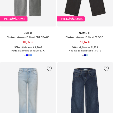
PIEDĀVĀJUMS
PIEDĀVĀJUMS
LMTD
NAME IT
Platas staras Džinsi 'NLFBett'
Platas staras Džinsi 'ROSE'
30,32 €
13,14 €
Sākotnējā cena: 44,90 €
Sākotnējā cena: 36,99 €
Pēdējā zemākā cena:
28,43 €
Pēdējā zemākā cena:
13,01 €