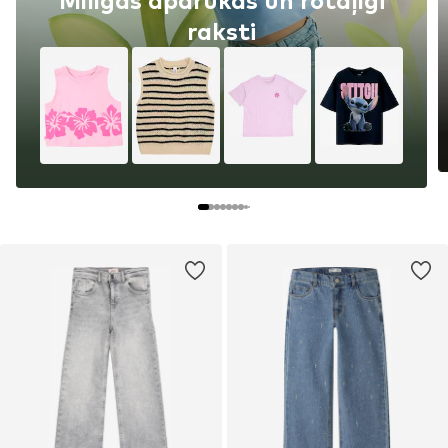
Mīlīgas apdrukas un rotaļīgi
raksti