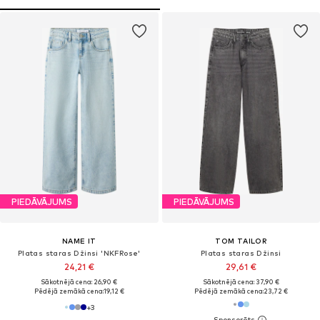
PIEDĀVĀJUMS
PIEDĀVĀJUMS
NAME IT
TOM TAILOR
Platas staras Džinsi 'NKFRose'
Platas staras Džinsi
24,21 €
29,61 €
Sākotnējā cena: 26,90 €
Sākotnējā cena: 37,90 €
Pēdējā zemākā cena:
19,12 €
Pēdējā zemākā cena:
23,72 €
+
3