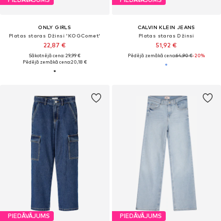
ONLY GIRLS
CALVIN KLEIN JEANS
Platas staras Džinsi 'KOGComet'
Platas staras Džinsi
22,87 €
51,92 €
Sākotnējā cena: 29,99 €
Pēdējā zemākā cena:
64,90 €
-20%
Pēdējā zemākā cena:
20,18 €
PIEDĀVĀJUMS
PIEDĀVĀJUMS