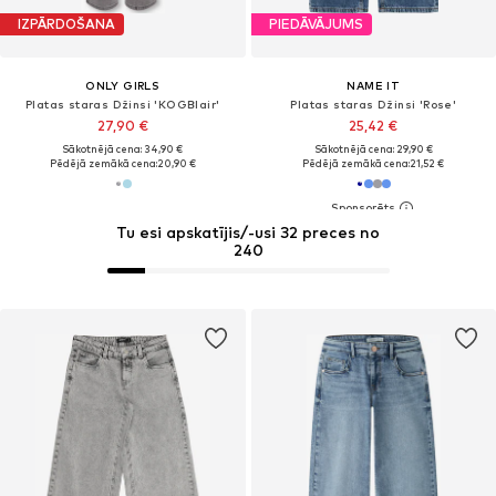
IZPĀRDOŠANA
PIEDĀVĀJUMS
ONLY GIRLS
NAME IT
Platas staras Džinsi 'KOGBlair'
Platas staras Džinsi 'Rose'
27,90 €
25,42 €
Sākotnējā cena: 34,90 €
Sākotnējā cena: 29,90 €
Pēdējā zemākā cena:
20,90 €
Pēdējā zemākā cena:
21,52 €
Tu esi apskatījis/-usi 32 preces no
240