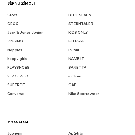
BĒRNU ZĪMOLI
Crocs
BLUE SEVEN
GEOX
STERNTALER
Jack & Jones Junior
KIDS ONLY
VINGINO
ELLESSE
Noppies
PUMA
happy girls
NAME IT
PLAYSHOES
SANETTA
STACCATO
s.Oliver
SUPERFIT
GAP
Converse
Nike Sportswear
MAZUĻIEM
Jaunumi
Apģērbi