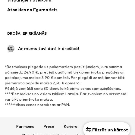
Atsakies no līguma šeit
DROŠA IEPIRKŠANĀS
 Ar mums tavi dati ir drošībā!
*Bezmaksas piegāde uz pakomātiem pasūtījumiem, kuru summa
pārsniedz 24,90 €; pretējā gadījumā tiek piemērota piegādes un
pakalpojumu maksa 3,90 € apmērā. Par piegādi uz mājām var tikt
piemērota papildu maksa 2,50 € apmērā.
Pēdējā zemākā cena 30 dienu laikā pirms cenas samazināšanas.
****Bez maksas no visiem tīkliem Latvijā. Par zvaniem no ārzemēm
var tikt piemērota maksa.
******Visas cenas norādītas ar PVN.
Par mums
Prese
Karjera
Datu aizsardzība
Filtrēt un kārtot