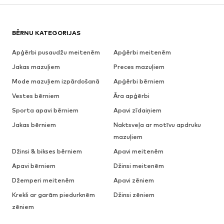
BĒRNU KATEGORIJAS
Apģērbi pusaudžu meitenēm
Apģērbi meitenēm
Jakas mazuļiem
Preces mazuļiem
Mode mazuļiem izpārdošanā
Apģērbi bērniem
Vestes bērniem
Āra apģērbi
Sporta apavi bērniem
Apavi zīdaiņiem
Jakas bērniem
Naktsveļa ar motīvu apdruku
mazuļiem
Džinsi & bikses bērniem
Apavi meitenēm
Apavi bērniem
Džinsi meitenēm
Džemperi meitenēm
Apavi zēniem
Krekli ar garām piedurknēm
Džinsi zēniem
zēniem