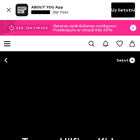
ABOUT YOU App
Uz lietotni
(152 700)
Vasaras izpārdošanas noslēgums:
03
D.
13
H
21
M
50
S
Piedāvājumi ar atlaidi līdz 60%
Sekot