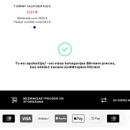
TOMMY HILFIGER KIDS
12,51 €
Sākotnējā cena: 19,90 €
Pēdējā zemākā cena:
11,82 €
Tu esi apskatījis/ -usi visas kategorijas Bērniem preces,
kas atbilst taviem izvēlētajiem filtriem
BEZMAKSAS* PIEGĀDE UN
30 DIENU 
ATGRIEŠANA