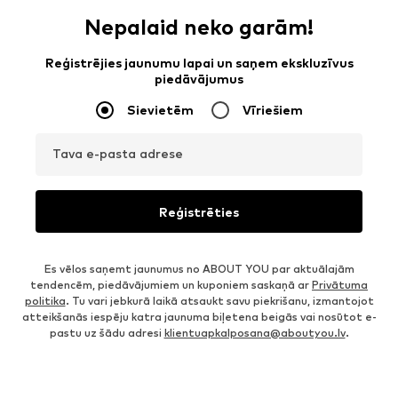
Nepalaid neko garām!
Reģistrējies jaunumu lapai un saņem ekskluzīvus
piedāvājumus
Sievietēm
Vīriešiem
Tava e-pasta adrese
Reģistrēties
Es vēlos saņemt jaunumus no ABOUT YOU par aktuālajām
tendencēm, piedāvājumiem un kuponiem saskaņā ar
Privātuma
politika
. Tu vari jebkurā laikā atsaukt savu piekrišanu, izmantojot
atteikšanās iespēju katra jaunuma biļetena beigās vai nosūtot e-
pastu uz šādu adresi
klientuapkalposana@aboutyou.lv
.