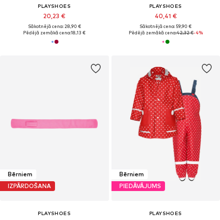
PLAYSHOES
PLAYSHOES
20,23 €
40,41 €
Sākotnējā cena: 28,90 €
Sākotnējā cena: 59,90 €
Pēdējā zemākā cena:
18,13 €
Pēdējā zemākā cena:
42,32 €
-4%
Bērniem
Bērniem
IZPĀRDOŠANA
PIEDĀVĀJUMS
PLAYSHOES
PLAYSHOES