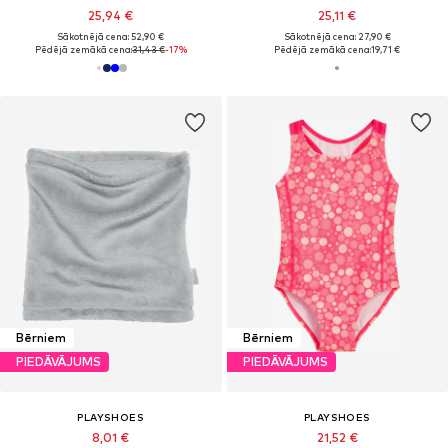
25,94 €
25,11 €
Sākotnējā cena: 52,90 €
Sākotnējā cena: 27,90 €
Pēdējā zemākā cena:
31,43 €
-17%
Pēdējā zemākā cena:
19,71 €
Bērniem
Bērniem
PIEDĀVĀJUMS
PIEDĀVĀJUMS
PLAYSHOES
PLAYSHOES
8,01 €
21,52 €