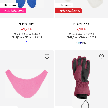
Bērniem
Bērniem
PIEDĀVĀJUMS
IZPĀRDOŠANA
PLAYSHOES
PLAYSHOES
49,22 €
7,90 €
Sākotnējā cena: 64,90 €
Sākotnējā cena: 10,90 €
Pēdējā zemākā cena:
43,11 €
Pēdējā zemākā cena:
6,68 €
+
2