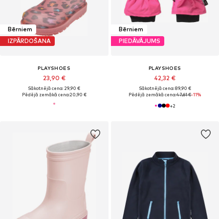
Bērniem
Bērniem
IZPĀRDOŠANA
PIEDĀVĀJUMS
PLAYSHOES
PLAYSHOES
23,90 €
42,32 €
Sākotnējā cena: 29,90 €
Sākotnējā cena: 89,90 €
Pēdējā zemākā cena:
20,90 €
Pēdējā zemākā cena:
47,61 €
-11%
+
2