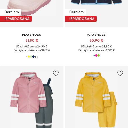
Bērniem
Bērniem
IZPĀRDOŠANA
IZPĀRDOŠANA
PLAYSHOES
PLAYSHOES
21,90 €
20,90 €
Sākotnējā cena: 24,90 €
Sākotnējā cena: 23,90 €
Pēdējā zemākā cena:
18,62 €
Pēdējā zemākā cena:
17,01 €
+
1