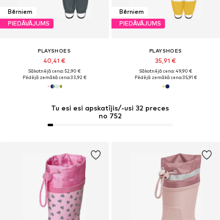
Bērniem
Bērniem
PIEDĀVĀJUMS
PIEDĀVĀJUMS
PLAYSHOES
PLAYSHOES
40,41 €
35,91 €
Sākotnējā cena: 52,90 €
Sākotnējā cena: 49,90 €
Pēdējā zemākā cena:
33,92 €
Pēdējā zemākā cena:
35,91 €
Tu esi esi apskatījis/-usi 32 preces
no 752