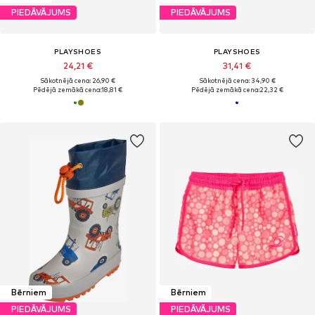
PIEDĀVĀJUMS
PIEDĀVĀJUMS
PLAYSHOES
PLAYSHOES
24,21 €
31,41 €
Sākotnējā cena: 26,90 €
Sākotnējā cena: 34,90 €
Pēdējā zemākā cena:
18,81 €
Pēdējā zemākā cena:
22,32 €
Bērniem
Bērniem
PIEDĀVĀJUMS
PIEDĀVĀJUMS