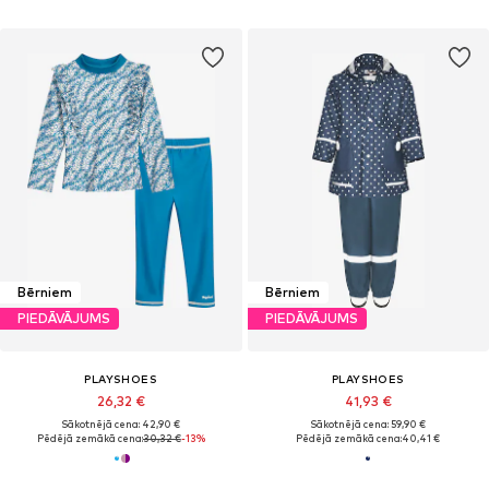
Bērniem
Bērniem
PIEDĀVĀJUMS
PIEDĀVĀJUMS
PLAYSHOES
PLAYSHOES
26,32 €
41,93 €
Sākotnējā cena: 42,90 €
Sākotnējā cena: 59,90 €
Pēdējā zemākā cena:
30,32 €
-13%
Pēdējā zemākā cena:
40,41 €