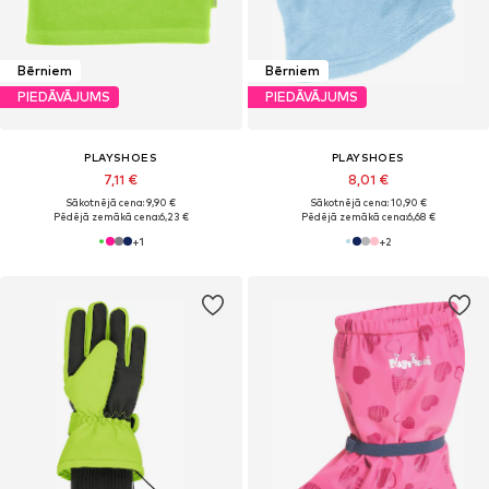
Bērniem
Bērniem
PIEDĀVĀJUMS
PIEDĀVĀJUMS
PLAYSHOES
PLAYSHOES
7,11 €
8,01 €
Sākotnējā cena: 9,90 €
Sākotnējā cena: 10,90 €
Pēdējā zemākā cena:
6,23 €
Pēdējā zemākā cena:
6,68 €
+
1
+
2