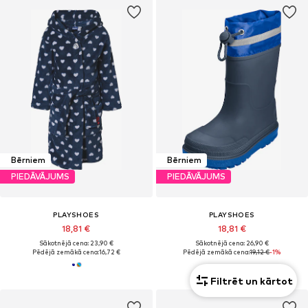
Bērniem
Bērniem
PIEDĀVĀJUMS
PIEDĀVĀJUMS
PLAYSHOES
PLAYSHOES
18,81 €
18,81 €
Sākotnējā cena: 23,90 €
Sākotnējā cena: 26,90 €
Pēdējā zemākā cena:
16,72 €
Pēdējā zemākā cena:
19,12 €
-1%
+
1
Filtrēt un kārtot