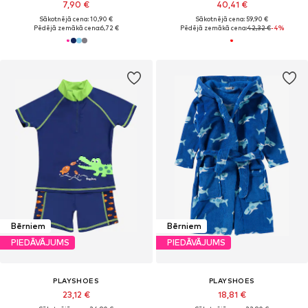
7,90 €
40,41 €
Sākotnējā cena: 10,90 €
Sākotnējā cena: 59,90 €
Pēdējā zemākā cena:
6,72 €
Pēdējā zemākā cena:
42,32 €
-4%
Bērniem
Bērniem
PIEDĀVĀJUMS
PIEDĀVĀJUMS
PLAYSHOES
PLAYSHOES
23,12 €
18,81 €