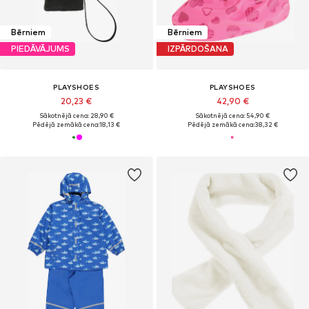
Bērniem
Bērniem
PIEDĀVĀJUMS
IZPĀRDOŠANA
PLAYSHOES
PLAYSHOES
20,23 €
42,90 €
Sākotnējā cena: 28,90 €
Sākotnējā cena: 54,90 €
Pēdējā zemākā cena:
18,13 €
Pēdējā zemākā cena:
38,32 €