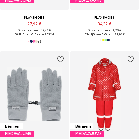
PIEDĀVĀJUMS
PIEDĀVĀJUMS
PLAYSHOES
PLAYSHOES
27,92 €
34,32 €
Sākotnējā cena: 39,90 €
Sākotnējā cena: 54,90 €
Pēdējā zemākā cena:
27,92 €
Pēdējā zemākā cena:
21,90 €
+
2
Bērniem
Bērniem
PIEDĀVĀJUMS
PIEDĀVĀJUMS