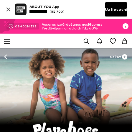
ABOUT YOU App
Uz lietotni
(152 700)
Vasaras izpārdošanas noslēgums:
09
H
02
M
52
S
Piedāvājumi ar atlaidi līdz 60%
Sekot