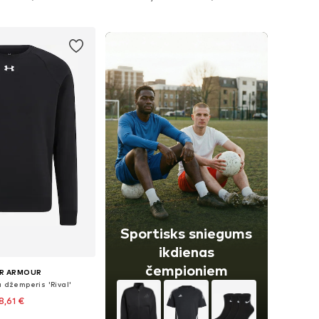
not grozam
Pievienot grozam
Sportisks sniegums
ikdienas
čempioniem
R ARMOUR
a džemperis 'Rival'
8,61 €