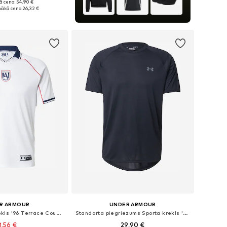
ā cena: 54,90 €
ri: XS, S, M, L, XL
ākā cena:
26,32 €
not grozam
R ARMOUR
UNDER ARMOUR
Sportiska stila krekls '96 Terrace Country'
Standarta piegriezums Sporta krekls 'Tech 2.0'
1,56 €
29,90 €