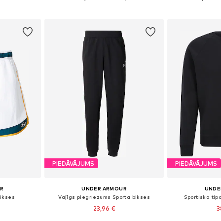
ozam
Pievienot grozam
Pievie
PIEDĀVĀJUMS
PIEDĀVĀJUMS
UR
UNDER ARMOUR
UNDE
bikses
Vaļīgs piegriezums Sporta bikses
Sportiska tip
23,96 €
3