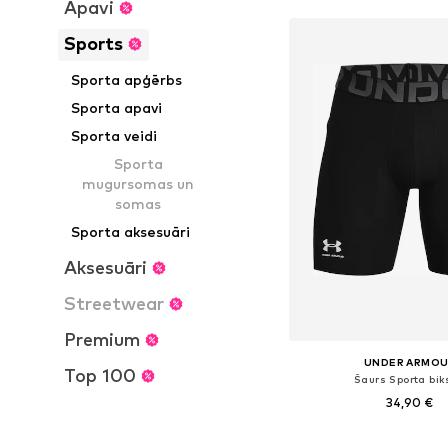
Apavi
Sports
Sporta apģērbs
Sporta apavi
Sporta veidi
Sporta
mugursomas un
somas
Sporta aksesuāri
Aksesuāri
Streetwear
Premium
UNDER ARMO
Top 100
Šaurs Sporta bi
34,90 €
Pieejamie izmēri: XS, S, M