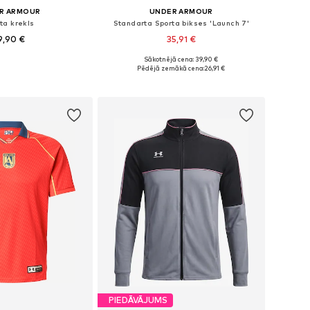
R ARMOUR
UNDER ARMOUR
ta krekls
Standarta Sporta bikses 'Launch 7'
9,90 €
35,91 €
Sākotnējā cena: 39,90 €
: XS, S, M, L, XL, XXL
Pieejamie izmēri: S x Klasisks piegriezums, M x Klasisks piegriezums, L x Klasisks piegriezums, XL x Klasisks piegriezums, XXL x Klasisks piegriezums
Pēdējā zemākā cena:
26,91 €
not grozam
Pievienot grozam
PIEDĀVĀJUMS