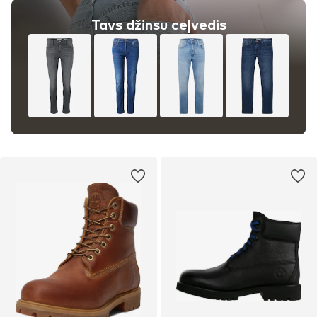
Tavs džinsu ceļvedis