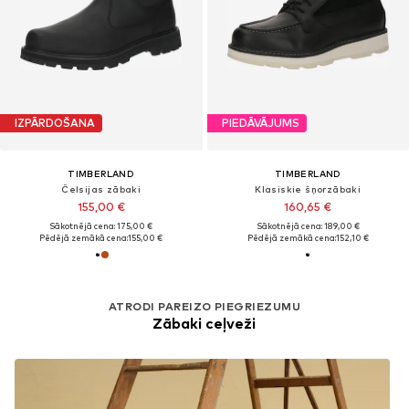
IZPĀRDOŠANA
PIEDĀVĀJUMS
TIMBERLAND
TIMBERLAND
Čelsijas zābaki
Klasiskie šņorzābaki
155,00 €
160,65 €
Sākotnējā cena: 175,00 €
Sākotnējā cena: 189,00 €
Pēdējā zemākā cena:
155,00 €
Pēdējā zemākā cena:
152,10 €
ATRODI PAREIZO PIEGRIEZUMU
Zābaki ceļveži