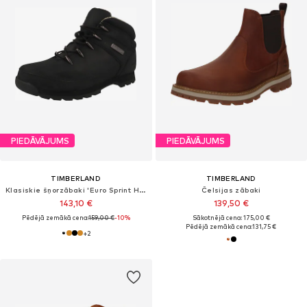
PIEDĀVĀJUMS
PIEDĀVĀJUMS
TIMBERLAND
TIMBERLAND
Klasiskie šņorzābaki 'Euro Sprint Hiker'
Čelsijas zābaki
143,10 €
139,50 €
Pēdējā zemākā cena:
159,00 €
-10%
Sākotnējā cena: 175,00 €
Pēdējā zemākā cena:
131,75 €
+
2