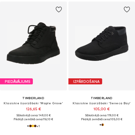
PIEDĀVĀJUMS
IZPĀRDOŠANA
TIMBERLAND
TIMBERLAND
Klasiskie šņorzābaki 'Maple Grove'
Klasiskie šņorzābaki 'Seneca Bay'
126,65 €
105,00 €
Sākotnējā cena: 149,00 €
Sākotnējā cena: 119,00 €
Pēdējā zemākā cena:
116,10 €
Pēdējā zemākā cena:
105,00 €
+
1