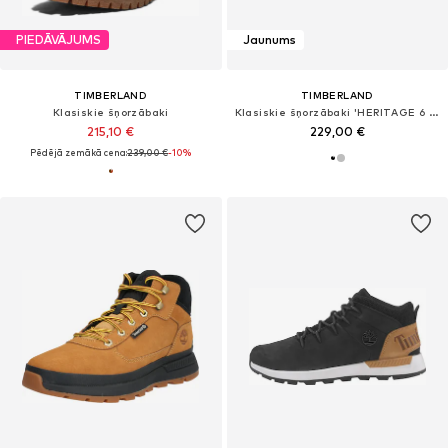
PIEDĀVĀJUMS
Jaunums
TIMBERLAND
TIMBERLAND
Klasiskie šņorzābaki
Klasiskie šņorzābaki 'HERITAGE 6 INCH'
215,10 €
229,00 €
Pēdējā zemākā cena:
239,00 €
-10%