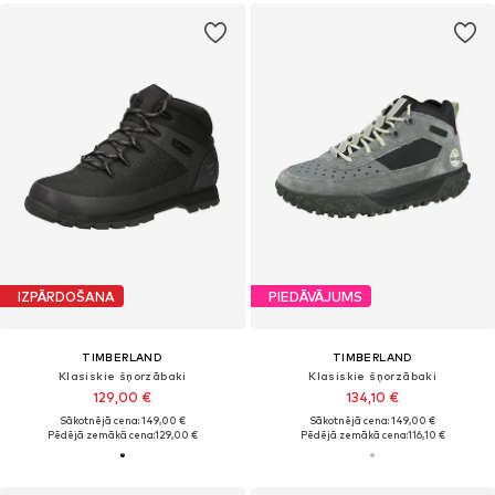
IZPĀRDOŠANA
PIEDĀVĀJUMS
TIMBERLAND
TIMBERLAND
Klasiskie šņorzābaki
Klasiskie šņorzābaki
129,00 €
134,10 €
Sākotnējā cena: 149,00 €
Sākotnējā cena: 149,00 €
Pēdējā zemākā cena:
129,00 €
Pēdējā zemākā cena:
116,10 €