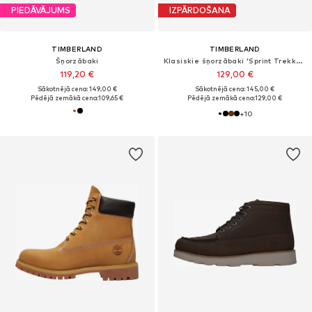
PIEDĀVĀJUMS
IZPĀRDOŠANA
TIMBERLAND
TIMBERLAND
Šņorzābaki
Klasiskie šņorzābaki 'Sprint Trekker'
119,20 €
129,00 €
Sākotnējā cena: 149,00 €
Sākotnējā cena: 145,00 €
Pēdējā zemākā cena:
109,65 €
Pēdējā zemākā cena:
129,00 €
+
10