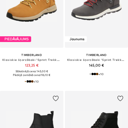
PIEDĀVĀJUMS
Jaunums
TIMBERLAND
TIMBERLAND
Klasiskie šņorzābaki 'Sprint Trekker'
Klasiskie šņorzābaki 'Sprint Trekker'
123,25 €
145,00 €
Sākotnējā cena: 145,00 €
+
10
Pēdējā zemākā cena:
116,10 €
+
10