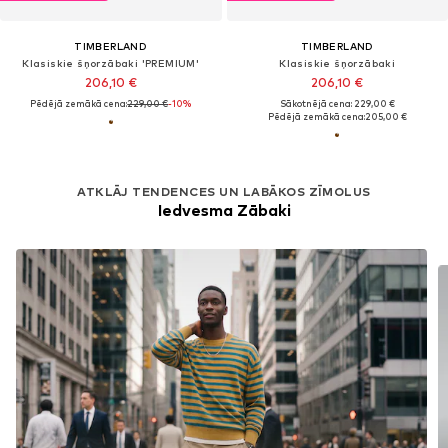
TIMBERLAND
TIMBERLAND
Klasiskie šņorzābaki 'PREMIUM'
Klasiskie šņorzābaki
206,10 €
206,10 €
Pēdējā zemākā cena:
229,00 €
-10%
Sākotnējā cena: 229,00 €
Pēdējā zemākā cena:
205,00 €
ATKLĀJ TENDENCES UN LABĀKOS ZĪMOLUS
Iedvesma Zābaki