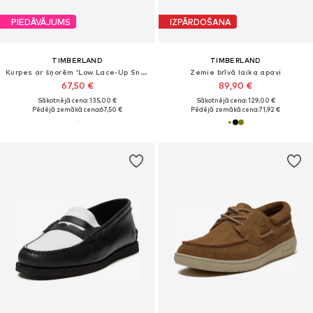
PIEDĀVĀJUMS
IZPĀRDOŠANA
TIMBERLAND
TIMBERLAND
Kurpes ar šņorēm 'Low Lace-Up Sneaker'
Zemie brīvā laika apavi
67,50 €
89,90 €
Sākotnējā cena: 135,00 €
Sākotnējā cena: 129,00 €
Pēdējā zemākā cena:
67,50 €
Pēdējā zemākā cena:
71,92 €