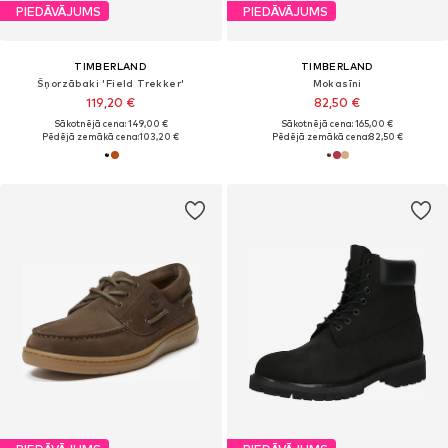
PIEDĀVĀJUMS
PIEDĀVĀJUMS
TIMBERLAND
TIMBERLAND
Šņorzābaki 'Field Trekker'
Mokasīni
119,20 €
82,50 €
Sākotnējā cena: 149,00 €
Sākotnējā cena: 165,00 €
Pēdējā zemākā cena:
103,20 €
Pēdējā zemākā cena:
82,50 €