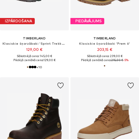
IZPĀRDOŠANA
PIEDĀVĀJUMS
TIMBERLAND
TIMBERLAND
Klasiskie šņorzābaki 'Sprint Trekker'
Klasiskie šņorzābaki 'Prem 6'
129,00 €
203,15 €
Sākotnējā cena: 145,00 €
Sākotnējā cena: 239,00 €
Pēdējā zemākā cena:
129,00 €
Pēdējā zemākā cena:
215,00 €
-5%
+
10