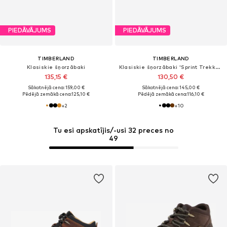
PIEDĀVĀJUMS
PIEDĀVĀJUMS
TIMBERLAND
TIMBERLAND
Klasiskie šņorzābaki
Klasiskie šņorzābaki 'Sprint Trekker'
135,15 €
130,50 €
Sākotnējā cena: 159,00 €
Sākotnējā cena: 145,00 €
Pēdējā zemākā cena:
125,10 €
Pēdējā zemākā cena:
116,10 €
+
2
+
10
Tu esi apskatījis/-usi 32 preces no
49