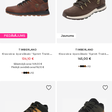
PIEDĀVĀJUMS
Jaunums
TIMBERLAND
TIMBERLAND
Klasiskie šņorzābaki 'Sprint Trekker'
Klasiskie šņorzābaki 'Sprint Trekker'
134,10 €
145,00 €
Sākotnējā cena: 149,00 €
+
10
Pēdējā zemākā cena:
116,10 €
+
10