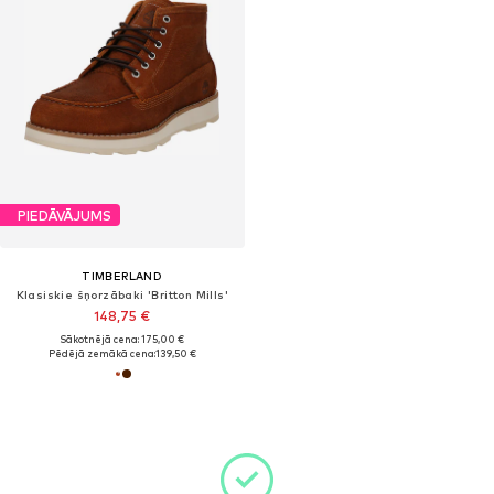
PIEDĀVĀJUMS
TIMBERLAND
Klasiskie šņorzābaki 'Britton Mills'
148,75 €
Sākotnējā cena: 175,00 €
Pēdējā zemākā cena:
139,50 €