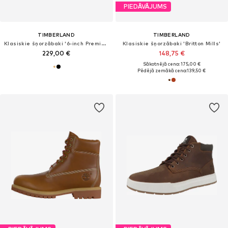
PIEDĀVĀJUMS
TIMBERLAND
TIMBERLAND
Klasiskie šņorzābaki '6-inch Premium'
Klasiskie šņorzābaki 'Britton Mills'
229,00 €
148,75 €
Sākotnējā cena: 175,00 €
Pēdējā zemākā cena:
139,50 €