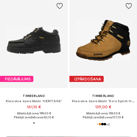
PIEDĀVĀJUMS
IZPĀRDOŠANA
TIMBERLAND
TIMBERLAND
Klasiskie šņorzābaki 'HERITAGE'
Klasiskie šņorzābaki 'Euro Sprint Hiker'
161,10 €
139,00 €
Sākotnējā cena: 199,00 €
Sākotnējā cena: 159,00 €
Pēdējā zemākā cena:
161,10 €
Pēdējā zemākā cena:
107,10 €
+
2