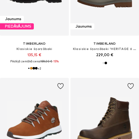
Jaunums
PIEDĀVĀJUMS
Jaunums
TIMBERLAND
TIMBERLAND
Klasiskie šņorzābaki
Klasiskie šņorzābaki 'HERITAGE 6 INCH'
135,15 €
229,00 €
Pēdējā zemākā cena:
159,00 €
-15%
+
2