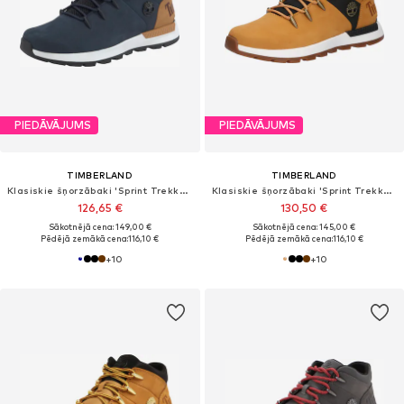
PIEDĀVĀJUMS
PIEDĀVĀJUMS
TIMBERLAND
TIMBERLAND
Klasiskie šņorzābaki 'Sprint Trekker'
Klasiskie šņorzābaki 'Sprint Trekker'
126,65 €
130,50 €
Sākotnējā cena: 149,00 €
Sākotnējā cena: 145,00 €
Pēdējā zemākā cena:
116,10 €
Pēdējā zemākā cena:
116,10 €
+
10
+
10