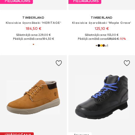
PIEDĀVĀJUMS
PIEDĀVĀJUMS
TIMBERLAND
TIMBERLAND
Klasiskie šņorzābaki 'HERITAGE'
Klasiskie šņorzābaki 'Maple Grove'
184,50 €
125,10 €
Sākotnējā cena: 229,00 €
Sākotnējā cena: 155,00 €
Pēdējā zemākā cena:
184,50 €
Pēdējā zemākā cena:
139,00 €
-10%
+
1