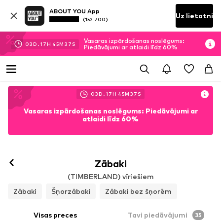
ABOUT YOU App
Uz lietotni
(152 700)
Vasaras izpārdošanas noslēgums:
03
D.
17
H
45
M
35
S
Piedāvājumi ar atlaidi līdz 60%
03
D.
17
H
45
M
35
S
Vasaras izpārdošanas noslēgums: Piedāvājumi ar
atlaidi līdz 60%
Zābaki
(TIMBERLAND) vīriešiem
Zābaki
Šņorzābaki
Zābaki bez šņorēm
Visas preces
Tavi piedāvājumi
35