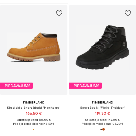
PIEDĀVĀJUMS
PIEDĀVĀJUMS
TIMBERLAND
TIMBERLAND
Klasiskie šņorzābaki 'Heritage'
Šņorzābaki 'Field Trekker'
166,50 €
119,20 €
Sākotnējā cena: 185,00 €
Sākotnējā cena: 149,00 €
Pēdējā zemākā cena:
148,50 €
Pēdējā zemākā cena:
103,20 €