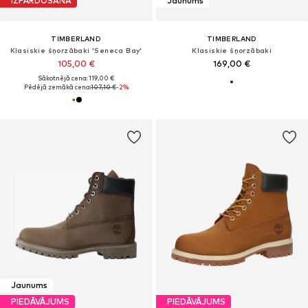
IZPĀRDOŠANA
Jaunums
TIMBERLAND
TIMBERLAND
Klasiskie šņorzābaki 'Seneca Bay'
Klasiskie šņorzābaki
105,00 €
169,00 €
Sākotnējā cena: 119,00 €
Pēdējā zemākā cena:
107,10 €
-2%
Jaunums
PIEDĀVĀJUMS
PIEDĀVĀJUMS