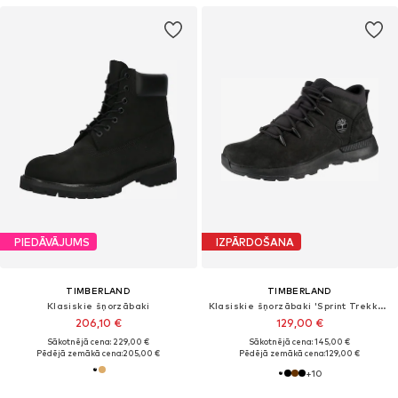
PIEDĀVĀJUMS
IZPĀRDOŠANA
TIMBERLAND
TIMBERLAND
Klasiskie šņorzābaki
Klasiskie šņorzābaki 'Sprint Trekker'
206,10 €
129,00 €
Sākotnējā cena: 229,00 €
Sākotnējā cena: 145,00 €
Pēdējā zemākā cena:
205,00 €
Pēdējā zemākā cena:
129,00 €
+
10