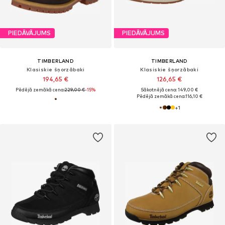
PIEDĀVĀJUMS
PIEDĀVĀJUMS
TIMBERLAND
TIMBERLAND
Klasiskie šņorzābaki
Klasiskie šņorzābaki
194,65 €
126,65 €
Pēdējā zemākā cena:
229,00 €
-15%
Sākotnējā cena: 149,00 €
Pēdējā zemākā cena:
116,10 €
+
1