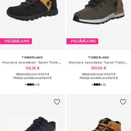
PIEDĀVĀJUMS
PIEDĀVĀJUMS
TIMBERLAND
TIMBERLAND
Klasiskie šņorzābaki 'Sprint Trekker'
Klasiskie šņorzābaki 'Sprint Trekker Mid'
123,25 €
130,50 €
Sākotnējā cena: 145,00 €
Sākotnējā cena: 145,00 €
Pēdējā zemākā cena:
116,10 €
Pēdējā zemākā cena:
116,10 €
+
10
+
10