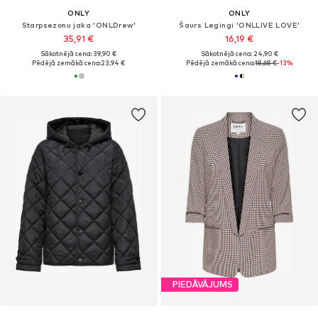
ONLY
ONLY
Starpsezonu jaka 'ONLDrew'
Šaurs Legingi 'ONLLIVE LOVE'
35,91 €
16,19 €
Sākotnējā cena: 39,90 €
Sākotnējā cena: 24,90 €
Pēdējā zemākā cena:
23,94 €
Pēdējā zemākā cena:
18,68 €
-13%
PIEDĀVĀJUMS