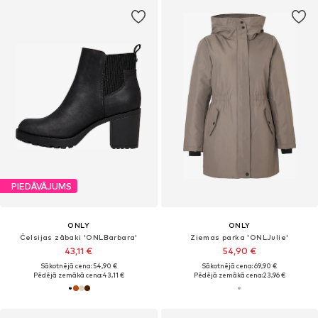
PIEDĀVĀJUMS
ONLY
ONLY
Čelsijas zābaki 'ONLBarbara'
Ziemas parka 'ONLJulie'
43,11 €
54,90 €
Sākotnējā cena: 54,90 €
Sākotnējā cena: 69,90 €
Pēdējā zemākā cena:
43,11 €
Pēdējā zemākā cena:
23,96 €