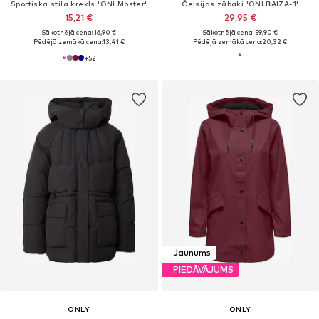
Sportiska stila krekls 'ONLMoster'
Čelsijas zābaki 'ONLBAIZA-1'
15,21 €
29,95 €
Sākotnējā cena: 16,90 €
Sākotnējā cena: 59,90 €
Pēdējā zemākā cena:
13,41 €
Pēdējā zemākā cena:
20,32 €
+
52
Jaunums
PIEDĀVĀJUMS
ONLY
ONLY