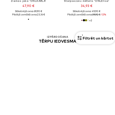
Ziemas jaka 'ONLKARLA'
Starpsezonu mētelis 'ONLElisa'
47,90 €
34,93 €
Sākotnējā cena: 69,90 €
Sākotnējā cena: 49,90 €
Pēdējā zemākā cena:
23,16 €
Pēdējā zemākā cena:
39,92 €
-12%
+
2
1
IZPĀRDOŠANA
Filtrēt un kārtot
TĒRPU IEDVESMA
Sabrina