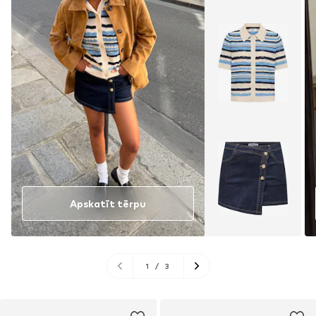
Apskatīt tērpu
1
/
3