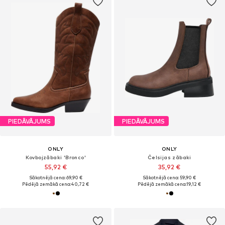
PIEDĀVĀJUMS
PIEDĀVĀJUMS
ONLY
ONLY
Kovbojzābaki 'Bronco'
Čelsijas zābaki
55,92 €
35,92 €
Sākotnējā cena: 69,90 €
Sākotnējā cena: 59,90 €
Pēdējā zemākā cena:
40,72 €
Pēdējā zemākā cena:
19,12 €