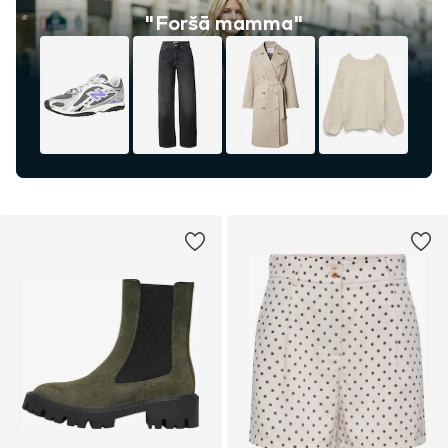
"Foršā mamma"