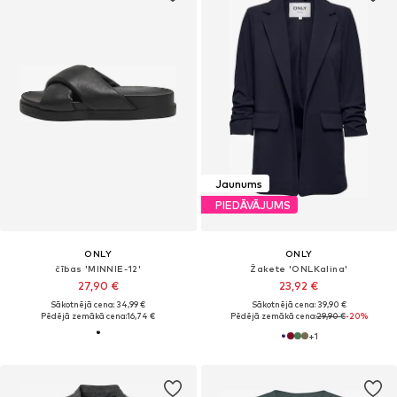
Jaunums
PIEDĀVĀJUMS
ONLY
ONLY
čības 'MINNIE-12'
Žakete 'ONLKalina'
27,90 €
23,92 €
Sākotnējā cena: 34,99 €
Sākotnējā cena: 39,90 €
Pēdējā zemākā cena:
16,74 €
Pēdējā zemākā cena:
29,90 €
-20%
+
1