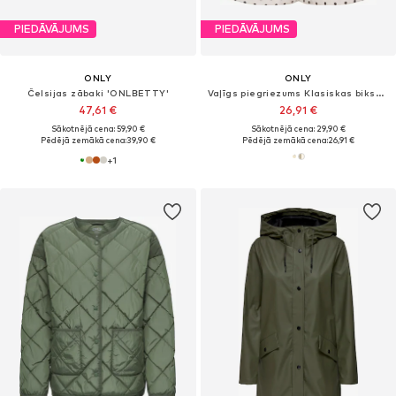
PIEDĀVĀJUMS
PIEDĀVĀJUMS
ONLY
ONLY
Čelsijas zābaki 'ONLBETTY'
Vaļīgs piegriezums Klasiskas bikses 'ONLEmmia'
47,61 €
26,91 €
Sākotnējā cena: 59,90 €
Sākotnējā cena: 29,90 €
Pēdējā zemākā cena:
39,90 €
Pēdējā zemākā cena:
26,91 €
+
1