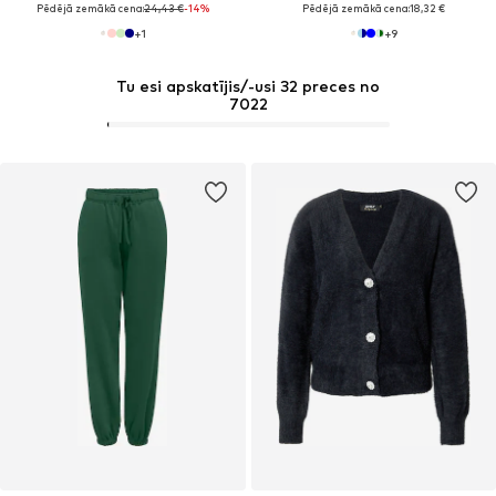
Pēdējā zemākā cena:
24,43 €
-14%
Pēdējā zemākā cena:
18,32 €
+
1
+
9
Tu esi apskatījis/-usi 32 preces no
7022