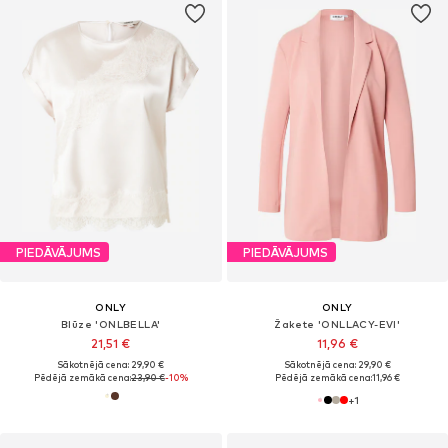
PIEDĀVĀJUMS
PIEDĀVĀJUMS
ONLY
ONLY
Blūze 'ONLBELLA'
Žakete 'ONLLACY-EVI'
21,51 €
11,96 €
Sākotnējā cena: 29,90 €
Sākotnējā cena: 29,90 €
Pēdējā zemākā cena:
23,90 €
-10%
Pēdējā zemākā cena:
11,96 €
+
1