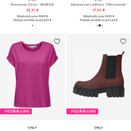
Standarta Džinsi 'VENEDA'
Starpsezonu mētelis 'ONLHannah'
35,91 €
17,94 €
Sākotnējā cena: 39,90 €
Sākotnējā cena: 39,90 €
Pēdējā zemākā cena:
23,94 €
Pēdējā zemākā cena:
13,46 €
PIEDĀVĀJUMS
PIEDĀVĀJUMS
ONLY
ONLY