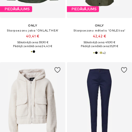
PIEDĀVĀJUMS
PIEDĀVĀJUMS
ONLY
ONLY
Starpsezonu jaka 'ONLALTHEA'
Starpsezonu mētelis 'ONLElisa'
40,41 €
42,42 €
Sākotnējā cena: 59,90 €
Sākotnējā cena: 49,90 €
Pēdējā zemākā cena:
24,43 €
Pēdējā zemākā cena:
35,91 €
+
2