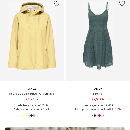
ONLY
ONLY
Starpsezonu jaka 'ONLElisa'
Kleita
34,90 €
27,90 €
Sākotnējā cena: 49,90 €
Sākotnējā cena: 39,90 €
Pēdējā zemākā cena:
24,43 €
Pēdējā zemākā cena:
34,90 €
-20%
+
1
+
7