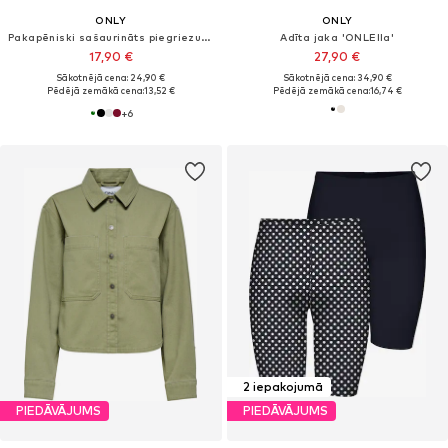
ONLY
ONLY
Pakapēniski sašaurināts piegriezums Bikses 'ONLBest'
Adīta jaka 'ONLElla'
17,90 €
27,90 €
Sākotnējā cena: 24,90 €
Sākotnējā cena: 34,90 €
Pēdējā zemākā cena:
13,52 €
Pēdējā zemākā cena:
16,74 €
+
6
2 iepakojumā
PIEDĀVĀJUMS
PIEDĀVĀJUMS