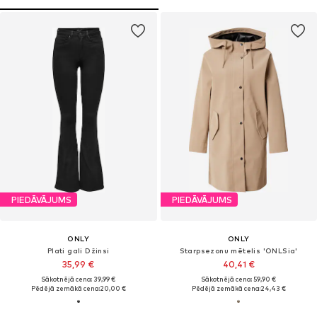
PIEDĀVĀJUMS
PIEDĀVĀJUMS
ONLY
ONLY
Plati gali Džinsi
Starpsezonu mētelis 'ONLSia'
35,99 €
40,41 €
Sākotnējā cena: 39,99 €
Sākotnējā cena: 59,90 €
Pēdējā zemākā cena:
20,00 €
Pēdējā zemākā cena:
24,43 €