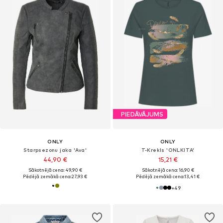
PIEDĀVĀJUMS
ONLY
ONLY
Starpsezonu jaka 'Ava'
T-Krekls 'ONLKITA'
44,90 €
15,21 €
Sākotnējā cena: 49,90 €
Sākotnējā cena: 16,90 €
Pēdējā zemākā cena:
27,93 €
Pēdējā zemākā cena:
13,41 €
+
49