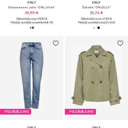
ONLY
ONLY
Starpsezonu jaka 'ONLJuliet'
Žakete 'ONLELLY'
39,90 €
25,74 €
Sākotnējā cena: 49,90 €
Sākotnējā cena: 47,90 €
Pēdējā zemākā cena:
40,41 €
-1%
Pēdējā zemākā cena:
21,45 €
PIEDĀVĀJUMS
PIEDĀVĀJUMS
ONLY
ONLY