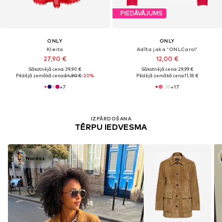
PIEDĀVĀJUMS
ONLY
ONLY
Kleita
Adīta jaka 'ONLCarol'
27,90 €
12,00 €
Sākotnējā cena: 39,90 €
Sākotnējā cena: 29,99 €
Pēdējā zemākā cena:
34,90 €
-20%
Pēdējā zemākā cena:
11,18 €
+
7
+
17
IZPĀRDOŠANA
TĒRPU IEDVESMA
Nardos