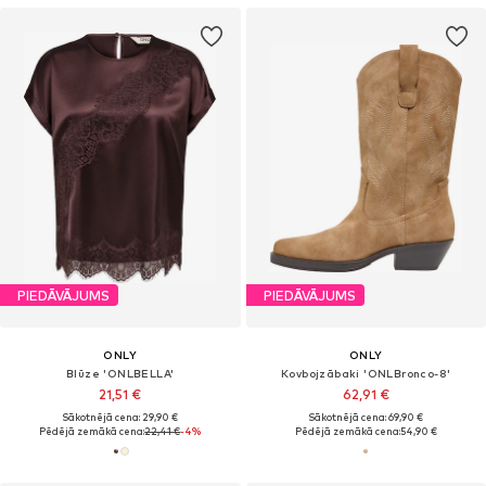
PIEDĀVĀJUMS
PIEDĀVĀJUMS
ONLY
ONLY
Blūze 'ONLBELLA'
Kovbojzābaki 'ONLBronco-8'
21,51 €
62,91 €
Sākotnējā cena: 29,90 €
Sākotnējā cena: 69,90 €
Pēdējā zemākā cena:
22,41 €
-4%
Pēdējā zemākā cena:
54,90 €