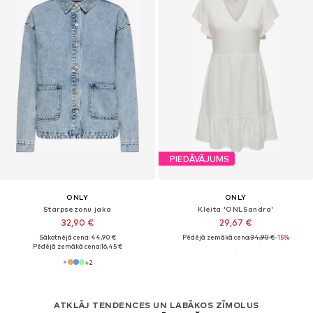
PIEDĀVĀJUMS
ONLY
ONLY
Starpsezonu jaka
Kleita 'ONLSandra'
32,90 €
29,67 €
Sākotnējā cena: 44,90 €
Pēdējā zemākā cena:
34,90 €
-15%
Pēdējā zemākā cena:
16,45 €
+
2
ATKLĀJ TENDENCES UN LABĀKOS ZĪMOLUS