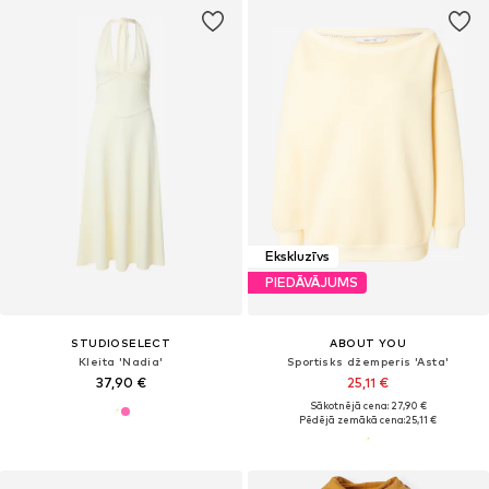
Ekskluzīvs
PIEDĀVĀJUMS
STUDIOSELECT
ABOUT YOU
Kleita 'Nadia'
Sportisks džemperis 'Asta'
37,90 €
25,11 €
Sākotnējā cena: 27,90 €
Pēdējā zemākā cena:
25,11 €