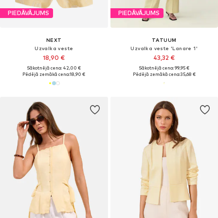
PIEDĀVĀJUMS
PIEDĀVĀJUMS
NEXT
TATUUM
Uzvalka veste
Uzvalka veste 'Lanare 1'
18,90 €
43,32 €
Sākotnējā cena: 42,00 €
Sākotnējā cena: 99,95 €
Pēdējā zemākā cena:
18,90 €
Pēdējā zemākā cena:
35,68 €