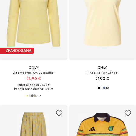
IZPĀRDOŠANA
ONLY
ONLY
Džemperis 'ONLCamilla'
T-Krekls 'ONLFree'
24,90 €
21,90 €
Sākotnējā cena: 29,90 €
+
6
Pēdējā zemākā cena:
18,83 €
+
17