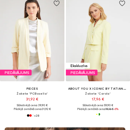
Ekskluzīvs
PIEDĀVĀJUMS
PIEDĀVĀJUMS
PIECES
ABOUT YOU X ICONIC BY TATIANA KUCHAROVA
Žakete 'PCBosella'
Žakete 'Carola'
31,92 €
17,96 €
Sākotnējā cena: 39,90 €
Sākotnējā cena: 59,90 €
Pēdējā zemākā cena:
31,92 €
Pēdējā zemākā cena:
19,16 €
-6%
+
28