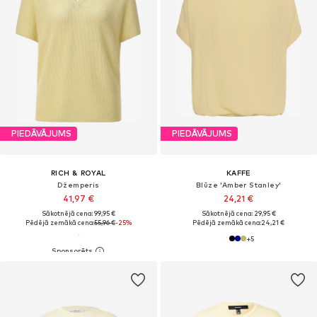
PIEDĀVĀJUMS
PIEDĀVĀJUMS
RICH & ROYAL
KAFFE
Džemperis
Blūze 'Amber Stanley'
41,97 €
24,21 €
Sākotnējā cena: 99,95 €
Sākotnējā cena: 29,95 €
Pēdējā zemākā cena:
55,96 €
-25%
Pēdējā zemākā cena:
24,21 €
+
5