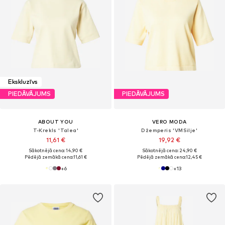
Ekskluzīvs
PIEDĀVĀJUMS
PIEDĀVĀJUMS
ABOUT YOU
VERO MODA
T-Krekls 'Talea'
Džemperis 'VMSilje'
11,61 €
19,92 €
Sākotnējā cena: 14,90 €
Sākotnējā cena: 24,90 €
Pēdējā zemākā cena:
11,61 €
Pēdējā zemākā cena:
12,45 €
+
6
+
13