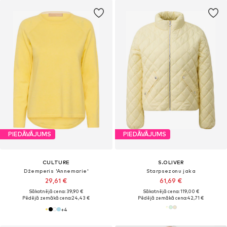
PIEDĀVĀJUMS
PIEDĀVĀJUMS
CULTURE
S.OLIVER
Džemperis 'Annemarie'
Starpsezonu jaka
29,61 €
61,69 €
Sākotnējā cena: 39,90 €
Sākotnējā cena: 119,00 €
Pēdējā zemākā cena:
24,43 €
Pēdējā zemākā cena:
42,71 €
+
4