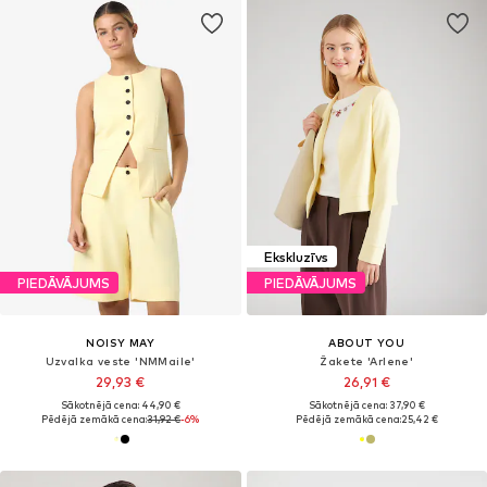
Ekskluzīvs
PIEDĀVĀJUMS
PIEDĀVĀJUMS
NOISY MAY
ABOUT YOU
Uzvalka veste 'NMMaile'
Žakete 'Arlene'
29,93 €
26,91 €
Sākotnējā cena: 44,90 €
Sākotnējā cena: 37,90 €
Pēdējā zemākā cena:
31,92 €
-6%
Pēdējā zemākā cena:
25,42 €