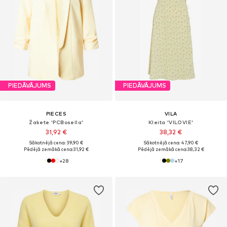
PIEDĀVĀJUMS
PIEDĀVĀJUMS
PIECES
VILA
Žakete 'PCBosella'
Kleita 'VILOVIE'
31,92 €
38,32 €
Sākotnējā cena: 39,90 €
Sākotnējā cena: 47,90 €
Pēdējā zemākā cena:
31,92 €
Pēdējā zemākā cena:
38,32 €
+
28
+
17