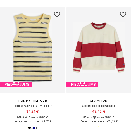
PIEDĀVĀJUMS
PIEDĀVĀJUMS
TOMMY HILFIGER
CHAMPION
Topiņš 'Stripe Slim Tank'
Sportisks džemperis
24,21 €
42,42 €
Sākotnējā cena: 29,90 €
Sākotnējā cena: 69,90 €
Pēdējā zemākā cena:
24,21 €
Pēdējā zemākā cena:
27,92 €
+
1