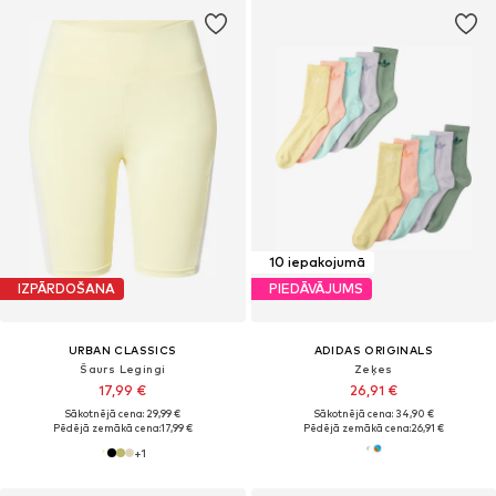
10 iepakojumā
IZPĀRDOŠANA
PIEDĀVĀJUMS
URBAN CLASSICS
ADIDAS ORIGINALS
Šaurs Legingi
Zeķes
17,99 €
26,91 €
Sākotnējā cena: 29,99 €
Sākotnējā cena: 34,90 €
Pēdējā zemākā cena:
17,99 €
Pēdējā zemākā cena:
26,91 €
+
1