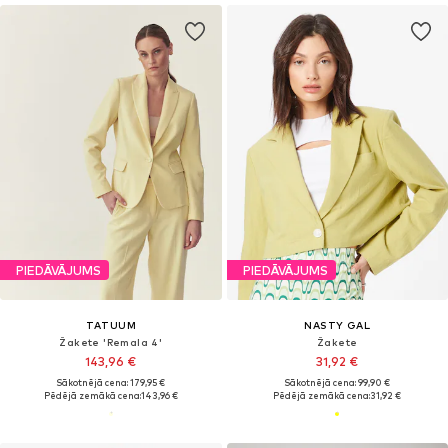
PIEDĀVĀJUMS
PIEDĀVĀJUMS
TATUUM
NASTY GAL
Žakete 'Remala 4'
Žakete
143,96 €
31,92 €
Sākotnējā cena: 179,95 €
Sākotnējā cena: 99,90 €
Pēdējā zemākā cena:
143,96 €
Pēdējā zemākā cena:
31,92 €