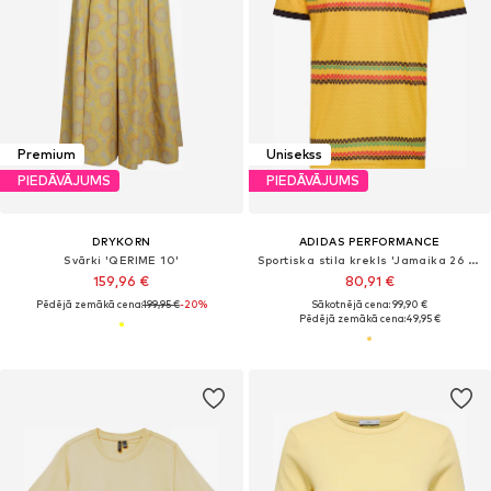
Premium
Unisekss
PIEDĀVĀJUMS
PIEDĀVĀJUMS
DRYKORN
ADIDAS PERFORMANCE
Svārki 'QERIME 10'
Sportiska stila krekls 'Jamaika 26 x Bob Marley'
159,96 €
80,91 €
Pēdējā zemākā cena:
199,95 €
-20%
Sākotnējā cena: 99,90 €
Pēdējā zemākā cena:
49,95 €