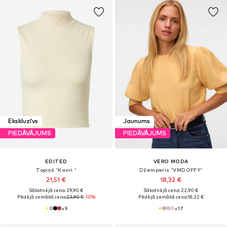
Ekskluzīvs
Jaunums
PIEDĀVĀJUMS
PIEDĀVĀJUMS
EDITED
VERO MODA
Topiņš 'Kaori '
Džemperis 'VMDOFFY'
21,51 €
18,32 €
Sākotnējā cena: 29,90 €
Sākotnējā cena: 22,90 €
Pēdējā zemākā cena:
23,90 €
-10%
Pēdējā zemākā cena:
18,32 €
+
9
+
17