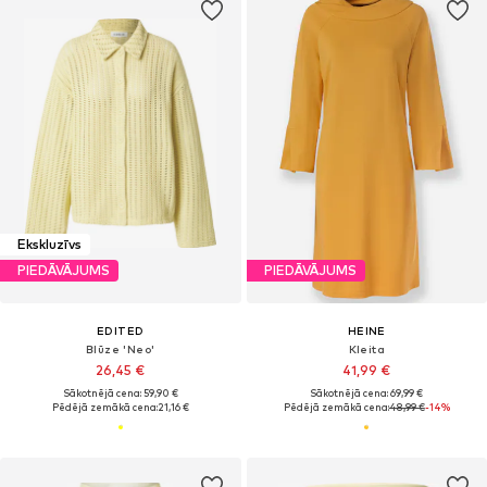
Ekskluzīvs
PIEDĀVĀJUMS
PIEDĀVĀJUMS
EDITED
HEINE
Blūze 'Neo'
Kleita
26,45 €
41,99 €
Sākotnējā cena: 59,90 €
Sākotnējā cena: 69,99 €
Pēdējā zemākā cena:
21,16 €
Pēdējā zemākā cena:
48,99 €
-14%