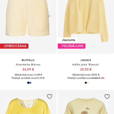
Jaunums
IZPĀRDOŠANA
PIEDĀVĀJUMS
BUFFALO
LINDEX
Standarta Bikses
Adīta jaka 'Bonnie'
34,99 €
29,93 €
Sākotnējā cena: 44,99 €
Sākotnējā cena: 39,90 €
Pēdējā zemākā cena:
31,49 €
Pēdējā zemākā cena:
31,92 €
-6%