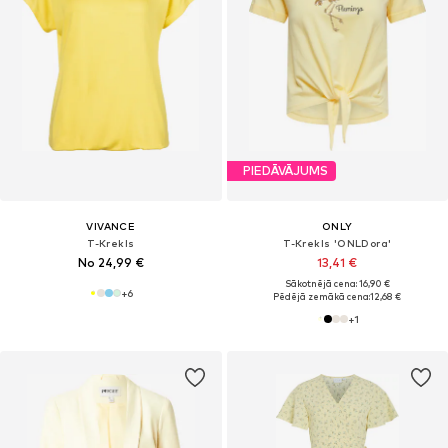
PIEDĀVĀJUMS
VIVANCE
ONLY
T-Krekls
T-Krekls 'ONLDora'
No 24,99 €
13,41 €
Sākotnējā cena: 16,90 €
+
6
Pēdējā zemākā cena:
12,68 €
+
1