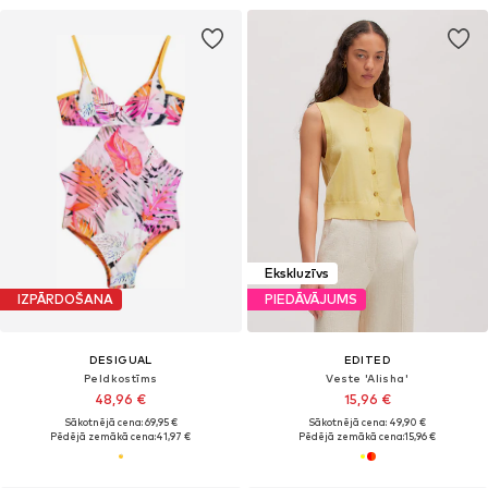
Ekskluzīvs
IZPĀRDOŠANA
PIEDĀVĀJUMS
DESIGUAL
EDITED
Peldkostīms
Veste 'Alisha'
48,96 €
15,96 €
Sākotnējā cena: 69,95 €
Sākotnējā cena: 49,90 €
Pēdējā zemākā cena:
41,97 €
Pēdējā zemākā cena:
15,96 €