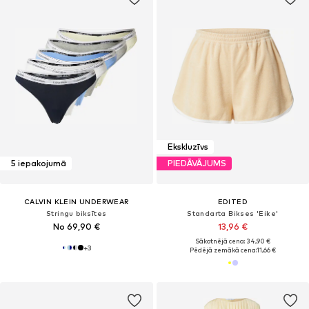
Ekskluzīvs
5 iepakojumā
PIEDĀVĀJUMS
CALVIN KLEIN UNDERWEAR
EDITED
Stringu biksītes
Standarta Bikses 'Eike'
No 69,90 €
13,96 €
Sākotnējā cena: 34,90 €
+
3
Pēdējā zemākā cena:
11,66 €