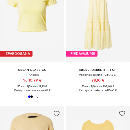
IZPĀRDOŠANA
PIEDĀVĀJUMS
URBAN CLASSICS
ABERCROMBIE & FITCH
T-Krekls
Vasaras kleita 'CHASE'
No 10,99 €
98,10 €
Sākotnējā cena: 19,99 €
Sākotnējā cena: 109,00 €
Pēdējā zemākā cena:
4,90 €
Pēdējā zemākā cena:
85,41 €
+
2