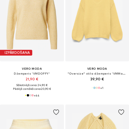
IZPĀRDOŠANA
VERO MODA
VERO MODA
Džemperis 'VMDOFFY'
"Oversize" stila džemperis 'VMMaybe'
21,90 €
39,90 €
Sākotnējā cena: 24,90 €
+
1
Pēdējā zemākā cena:
20,90 €
+
44