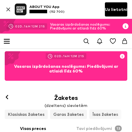
ABOUT YOU App
Uz lietotni
(152 700)
Vasaras izpārdošanas noslēgums:
02
D.
14
H
12
M
19
S
Piedāvājumi ar atlaidi līdz 60%
02
D.
14
H
12
M
18
S
Vasaras izpārdošanas noslēgums: Piedāvājumi ar
atlaidi līdz 60%
Žaketes
(dzeltens) sievietēm
Klasiskas žaketes
Garas žaketes
Īsas žaketes
Visas preces
Tavi piedāvājumi
13