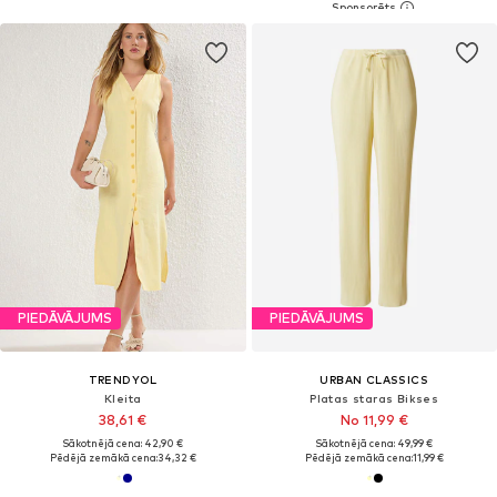
PIEDĀVĀJUMS
PIEDĀVĀJUMS
TRENDYOL
URBAN CLASSICS
Kleita
Platas staras Bikses
38,61 €
No 11,99 €
Sākotnējā cena: 42,90 €
Sākotnējā cena: 49,99 €
Pēdējā zemākā cena:
34,32 €
Pēdējā zemākā cena:
11,99 €