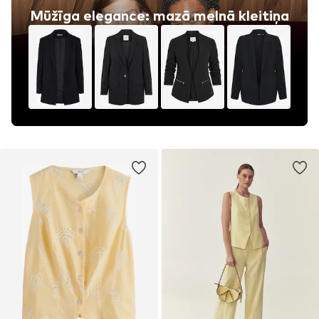
Mūžīga elegance: mazā melnā kleitiņa