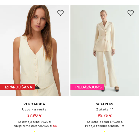
IZPĀRDOŠANA
PIEDĀVĀJUMS
VERO MODA
SCALPERS
Uzvalka veste
Žakete ' '
27,90 €
95,75 €
Sākotnējā cena: 39,90 €
Sākotnējā cena: 174,00 €
Pēdējā zemākā cena:
29,90 €
-6%
Pēdējā zemākā cena:
85,11 €