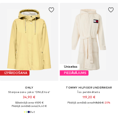
Unisekss
IZPĀRDOŠANA
PIEDĀVĀJUMS
ONLY
TOMMY HILFIGER UNDERWEAR
Starpsezonu jaka 'ONLElisa'
Īss peldmētelis
34,90 €
119,20 €
Sākotnējā cena: 49,90 €
Pēdējā zemākā cena:
149,00 €
-20%
Pēdējā zemākā cena:
24,43 €
+
1