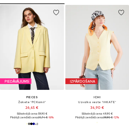
PIEDĀVĀJUMS
IZPĀRDOŠANA
PIECES
ICHI
Žakete 'PCKamil'
Uzvalka veste 'IHKATE'
26,45 €
34,90 €
Sākotnējā cena: 59,90 €
Sākotnējā cena: 49,90 €
Pēdējā zemākā cena:
31,74 €
-16%
Pēdējā zemākā cena:
39,90 €
-12%
+
3