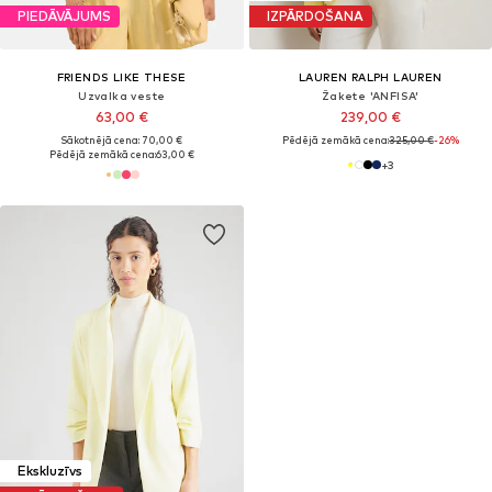
PIEDĀVĀJUMS
IZPĀRDOŠANA
FRIENDS LIKE THESE
LAUREN RALPH LAUREN
Uzvalka veste
Žakete 'ANFISA'
63,00 €
239,00 €
Sākotnējā cena: 70,00 €
Pēdējā zemākā cena:
325,00 €
-26%
Pēdējā zemākā cena:
63,00 €
+
3
Ekskluzīvs