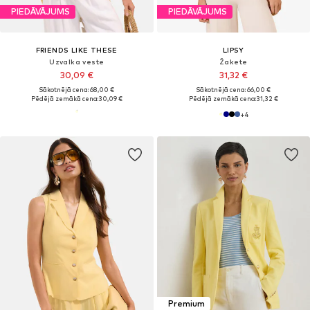
PIEDĀVĀJUMS
PIEDĀVĀJUMS
FRIENDS LIKE THESE
LIPSY
Uzvalka veste
Žakete
30,09 €
31,32 €
Sākotnējā cena: 68,00 €
Sākotnējā cena: 66,00 €
Pēdējā zemākā cena:
30,09 €
Pēdējā zemākā cena:
31,32 €
+
4
Premium