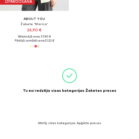
IZPĀRDOŠANA
ABOUT YOU
Žakete 'Marica'
26,90 €
Sākotnējā cena: 37,90 €
Pēdējā zemākā cena:
21,52 €
Tu esi redzējis visas kategorijas Žaketes preces
Atklāj citas kategorijas Apģērbi preces