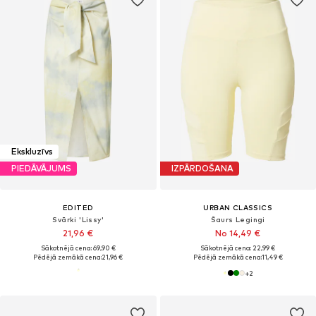
Ekskluzīvs
PIEDĀVĀJUMS
IZPĀRDOŠANA
EDITED
URBAN CLASSICS
Svārki 'Lissy'
Šaurs Legingi
21,96 €
No 14,49 €
Sākotnējā cena: 69,90 €
Sākotnējā cena: 22,99 €
Pēdējā zemākā cena:
21,96 €
Pēdējā zemākā cena:
11,49 €
+
2