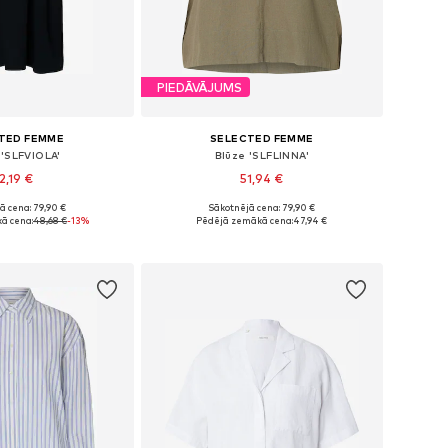
PIEDĀVĀJUMS
TED FEMME
SELECTED FEMME
 'SLFVIOLA'
Blūze 'SLFLINNA'
2,19 €
51,94 €
ā cena: 79,90 €
Sākotnējā cena: 79,90 €
i: 34, 36, 38, 40, 42
Pieejamie izmēri: S, M, L
ā cena:
48,68 €
-13%
Pēdējā zemākā cena:
47,94 €
not grozam
Pievienot grozam