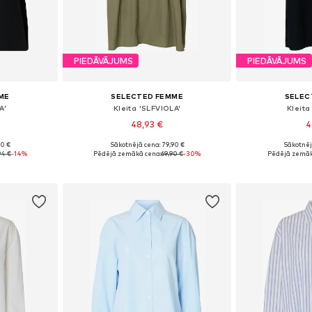
PIEDĀVĀJUMS
PIEDĀVĀJUMS
ME
SELECTED FEMME
SELEC
A'
Kleita 'SLFVIOLA'
Kleita
48,93 €
4
90 €
Sākotnējā cena: 79,90 €
Sākotnēj
 M, L, XL
Pieejamie izmēri: 36, 38, 40, 42
Pieejamie izmēr
94 €
-14%
Pēdējā zemākā cena:
69,90 €
-30%
Pēdējā zemāk
ozam
Pievienot grozam
Pievie