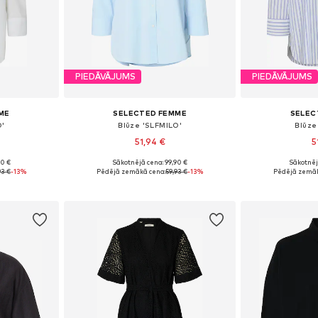
PIEDĀVĀJUMS
PIEDĀVĀJUMS
ME
SELECTED FEMME
SELEC
O'
Blūze 'SLFMILO'
Blūze
51,94 €
5
90 €
Sākotnējā cena: 99,90 €
Sākotnēj
, L, XL, XXL
Pieejamie izmēri: XS, S, M, L, XL, XXL
Pieejamie izmēri
93 €
-13%
Pēdējā zemākā cena:
59,93 €
-13%
Pēdējā zemāk
ozam
Pievienot grozam
Pievie