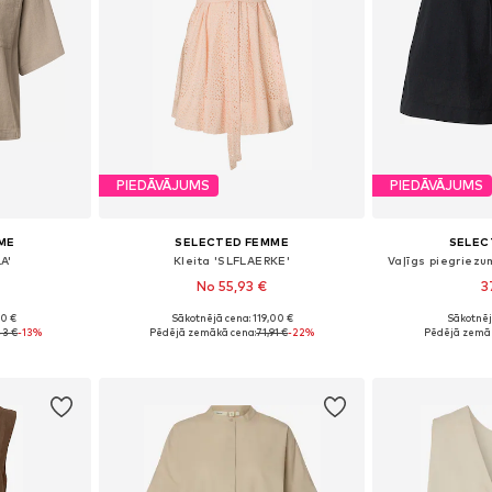
PIEDĀVĀJUMS
PIEDĀVĀJUMS
ME
SELECTED FEMME
SELEC
A'
Kleita 'SLFLAERKE'
Vaļīgs piegriezu
No 55,93 €
3
90 €
Sākotnējā cena: 119,00 €
Sākotnēj
zmēros
Pieejamie izmēri: 38, 40, 42
Pieejamie izm
43 €
-13%
Pēdējā zemākā cena:
71,91 €
-22%
Pēdējā zemāk
ozam
Pievienot grozam
Pievie