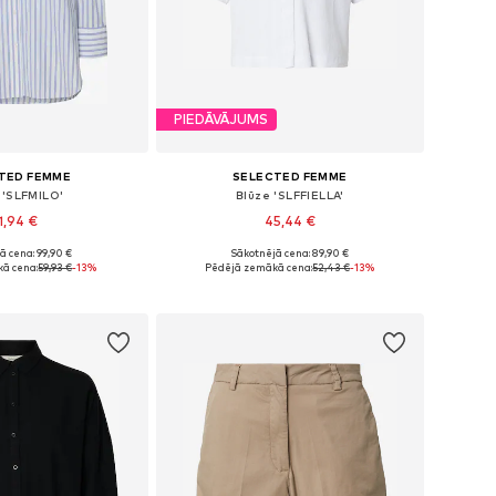
PIEDĀVĀJUMS
TED FEMME
SELECTED FEMME
 'SLFMILO'
Blūze 'SLFFIELLA'
1,94 €
45,44 €
ā cena: 99,90 €
Sākotnējā cena: 89,90 €
: XS, S, M, L, XL, XXL
Pieejamie izmēri: S, M, L, XL, XXL
ā cena:
59,93 €
-13%
Pēdējā zemākā cena:
52,43 €
-13%
not grozam
Pievienot grozam