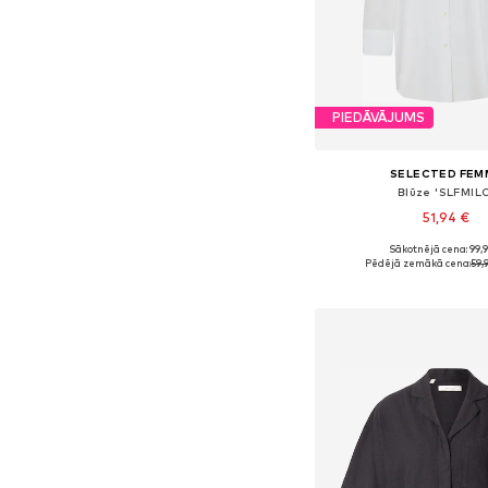
PIEDĀVĀJUMS
SELECTED FEM
Blūze 'SLFMIL
51,94 €
Sākotnējā cena: 99,
Pieejamie izmēri: XS, S, M
Pēdējā zemākā cena:
59,
Pievienot gr