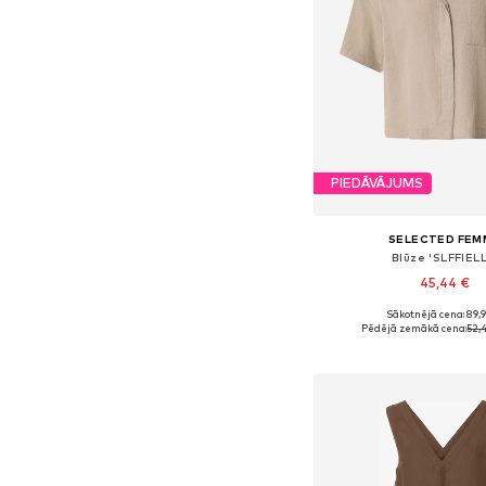
PIEDĀVĀJUMS
SELECTED FEM
Blūze 'SLFFIELL
45,44 €
Sākotnējā cena: 89,
Pieejams daudzos i
Pēdējā zemākā cena:
52,
Pievienot gr