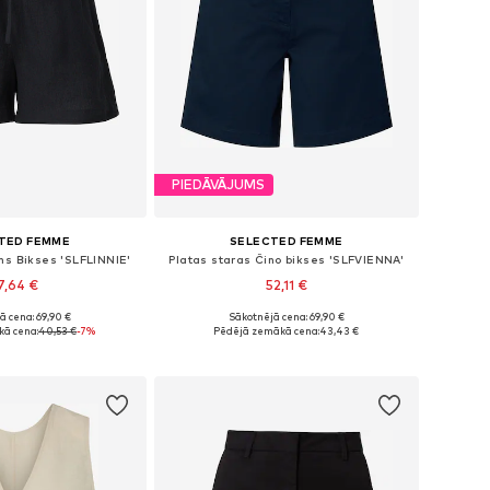
PIEDĀVĀJUMS
TED FEMME
SELECTED FEMME
ms Bikses 'SLFLINNIE'
Platas staras Čino bikses 'SLFVIENNA'
7,64 €
52,11 €
ā cena: 69,90 €
Sākotnējā cena: 69,90 €
ēri: 34, 38, 40, 42
Pieejamie izmēri: 38, 40
ā cena:
40,53 €
-7%
Pēdējā zemākā cena:
43,43 €
not grozam
Pievienot grozam