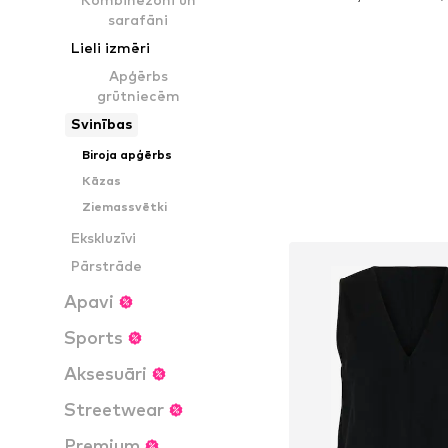
Pievienot gr
sarafāni
Lieli izmēri
Apģērbs
grūtniecēm
Svinības
Biroja apģērbs
Kāzas
Ziemassvētki
Ekskluzīvi
Pārstrāde
Apavi
Sports
Aksesuāri
Streetwear
Premium