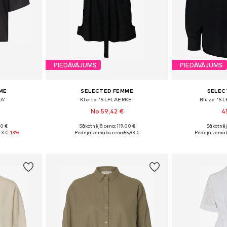
PIEDĀVĀJUMS
PIEDĀVĀJUMS
ME
SELECTED FEMME
SELEC
A'
Kleita 'SLFLAERKE'
Blūze 'S
No 59,42 €
4
90 €
Sākotnējā cena: 119,00 €
Sākotnēj
, L, XL, XXL
Pieejamie izmēri: 36, 38, 40, 42
Pieejamie izmēri
43 €
-13%
Pēdējā zemākā cena:
55,93 €
Pēdējā zemāk
ozam
Pievienot grozam
Pievie