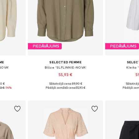
PIEDĀVĀJUMS
PIEDĀVĀJUMS
ME
SELECTED FEMME
SELEC
NOVA'
Blūze 'SLFLINNIE-NOVA'
Kleita
55,93 €
5
90 €
Sākotnējā cena: 89,90 €
Sākotnējā
, L, XL
Pieejamie izmēri: M, L, XL
Pieejamie i
93 €
-14%
Pēdējā zemākā cena:
55,93 €
Pēdējā zem
ozam
Pievienot grozam
Pievie