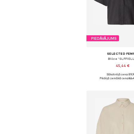
PIEDĀVĀJUMS
SELECTED FEM
Blūze 'SLFFIELL
45,44 €
Sākotnējā cena: 89,
Pieejamie izmēri: XS, S, M
Pēdējā zemākā cena:
52,
Pievienot gr