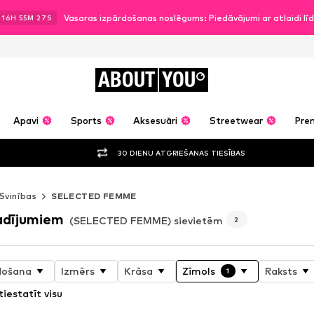
Vasaras izpārdošanas noslēgums: Piedāvājumi ar atlaidi l
.
16
H
55
M
26
S
ABOUT
YOU
Apavi
Sports
Aksesuāri
Streetwear
Pre
30 DIENU ATGRIEŠANAS TIESĪBAS
Svinības
SELECTED FEMME
adījumiem
(SELECTED FEMME) sievietēm
2
došana
Izmērs
Krāsa
Zīmols
Raksts
1
tiestatīt visu