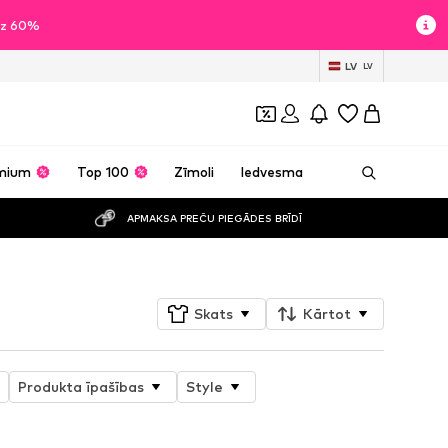
īdz 60%
LV
LV
mium
Top 100
Zīmoli
Iedvesma
APMAKSA PREČU PIEGĀDES BRĪDĪ
Skats
Kārtot
Produkta īpašības
Style