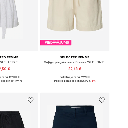
PIEDĀVĀJUMS
TED FEMME
SELECTED FEMME
 'SLFLAERKE'
Vaļīgs piegriezums Bikses 'SLFLINNIE'
9,50 €
52,43 €
 cena: 119,00 €
Sākotnējā cena: 69,90 €
zmēri: 38, 40, 42
Pieejamie izmēri: 38, 40, 42
ākā cena:
41,94 €
Pēdējā zemākā cena:
55,92 €
-6%
not grozam
Pievienot grozam