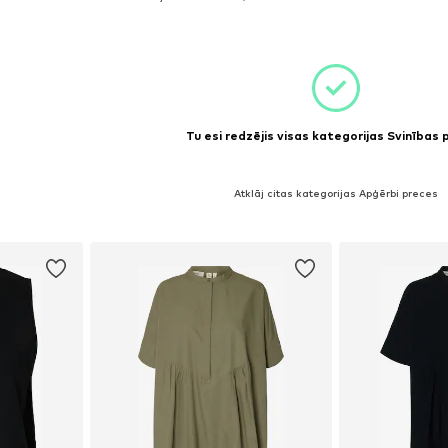
ozam
Pievienot grozam
Tu esi redzējis visas kategorijas Svinības
Atklāj citas kategorijas Apģērbi preces