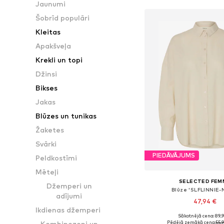
Jaunumi
Šobrīd populāri
Kleitas
Apakšveļa
Krekli un topi
Džinsi
Bikses
Jakas
Blūzes un tunikas
Žaketes
Svārki
PIEDĀVĀJUMS
Peldkostīmi
Mēteļi
SELECTED FEM
Džemperi un
Blūze 'SLFLINNIE-
adījumi
47,94 €
Ikdienas džemperi
Sākotnējā cena: 89,
Pieejamie izmēri: S, M
Pēdējā zemākā cena:
55,
Kombinezoni un