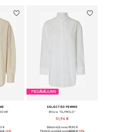
PIEDĀVĀJUMS
ME
SELECTED FEMME
NOVA'
Blūze 'SLFMILO'
51,94 €
90 €
Sākotnējā cena: 99,90 €
, L, XL
Pieejamie izmēri: XS, S, M, L, XL, XXL
93 €
-14%
Pēdējā zemākā cena:
59,93 €
-13%