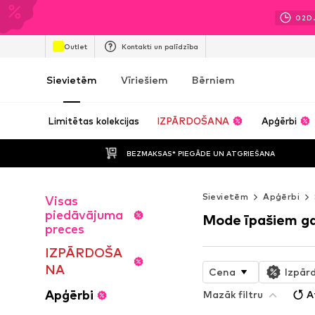
02
D
Outlet
Kontakti un palīdzība
Sievietēm
Vīriešiem
Bērniem
Limitētas kolekcijas
IZPĀRDOŠANA
Apģērbi
BEZMAKSAS* PIEGĀDE UN ATGRIEŠANA
Sievietēm
Apģērbi
Visas
piedāvājuma
Mode īpašiem g
preces
IZPĀRDOŠA
NA
Cena
Izpār
Apģērbi
Mazāk filtru
A