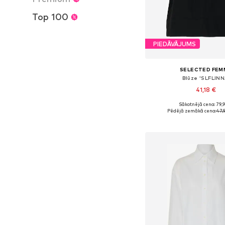
Top 100
PIEDĀVĀJUMS
SELECTED FEM
Blūze 'SLFLINN
41,18 €
Sākotnējā cena: 79,
Pieejamie izmēri: XS, S,
Pēdējā zemākā cena:
47,
Pievienot gr