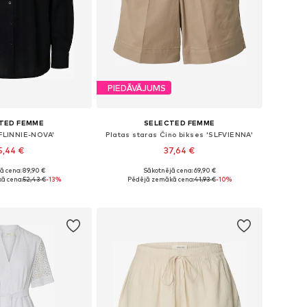
PIEDĀVĀJUMS
TED FEMME
SELECTED FEMME
LFLINNIE-NOVA'
Platas staras Čino bikses 'SLFVIENNA'
5,44 €
37,64 €
ā cena: 89,90 €
Sākotnējā cena: 69,90 €
: XS, S, M, L, XL, XXL
Pieejamie izmēri: 36, 38, 40, 42
ā cena:
52,43 €
-13%
Pēdējā zemākā cena:
41,93 €
-10%
not grozam
Pievienot grozam