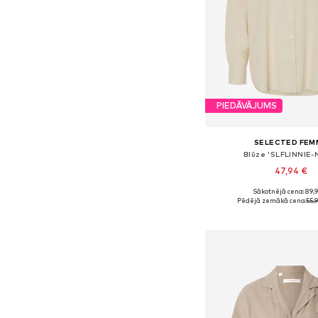
PIEDĀVĀJUMS
SELECTED FEM
Blūze 'SLFLINNIE-
47,94 €
Sākotnējā cena: 89,
Pieejamie izmēri: S, M
Pēdējā zemākā cena:
55,
Pievienot gr