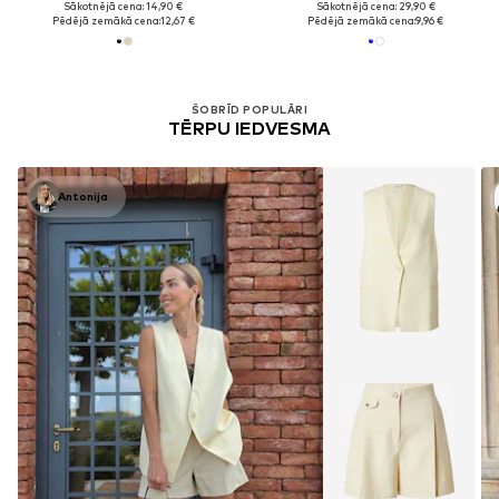
Sākotnējā cena: 14,90 €
Sākotnējā cena: 29,90 €
Pēdējā zemākā cena:
12,67 €
Pēdējā zemākā cena:
9,96 €
ŠOBRĪD POPULĀRI
TĒRPU IEDVESMA
Antonija