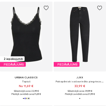
2 iepakojumā
PIEDĀVĀJUMS
PIEDĀVĀJUMS
URBAN CLASSICS
JJXX
Topiņš
Pakapēniski sašaurināts piegriezums Džinsi 'JXLisbon'
No 11,69 €
33,99 €
Sākotnējā cena: 22,99 €
Sākotnējā cena: 39,99 €
Pēdējā zemākā cena:
11,69 €
Pēdējā zemākā cena:
31,99 €