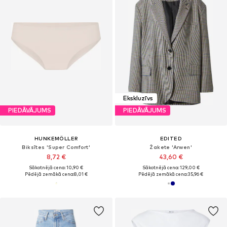
Ekskluzīvs
PIEDĀVĀJUMS
PIEDĀVĀJUMS
HUNKEMÖLLER
EDITED
Biksītes 'Super Comfort'
Žakete 'Arwen'
8,72 €
43,60 €
Sākotnējā cena: 10,90 €
Sākotnējā cena: 129,00 €
Pēdējā zemākā cena:
8,01 €
Pēdējā zemākā cena:
35,96 €