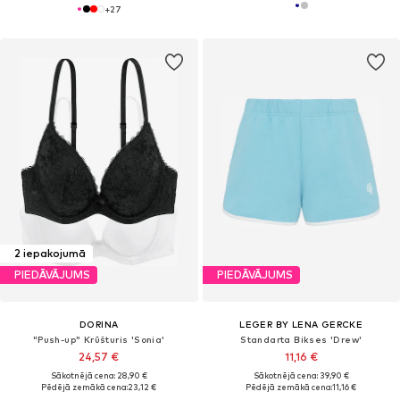
+
27
2 iepakojumā
PIEDĀVĀJUMS
PIEDĀVĀJUMS
DORINA
LEGER BY LENA GERCKE
"Push-up" Krūšturis 'Sonia'
Standarta Bikses 'Drew'
24,57 €
11,16 €
Sākotnējā cena: 28,90 €
Sākotnējā cena: 39,90 €
Pēdējā zemākā cena:
23,12 €
Pēdējā zemākā cena:
11,16 €