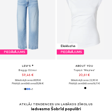
Ekskluzīvs
PIEDĀVĀJUMS
PIEDĀVĀJUMS
LEVI'S ®
ABOUT YOU
Baggy Džinsi
Topiņš 'Maylea'
59,46 €
20,61 €
Sākotnējā cena: 69,95 €
Sākotnējā cena: 22,90 €
Pēdējā zemākā cena:
55,96 €
Pēdējā zemākā cena:
16,11 €
+
1
ATKLĀJ TENDENCES UN LABĀKOS ZĪMOLUS
Iedvesma Šobrīd populāri