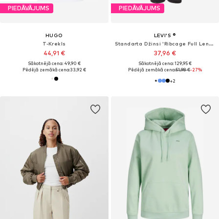
PIEDĀVĀJUMS
PIEDĀVĀJUMS
HUGO
LEVI'S ®
T-Krekls
Standarta Džinsi 'Ribcage Full Length'
44,91 €
37,96 €
Sākotnējā cena: 49,90 €
Sākotnējā cena: 129,95 €
Pēdējā zemākā cena:
33,92 €
Pēdējā zemākā cena:
51,98 €
-27%
+
2