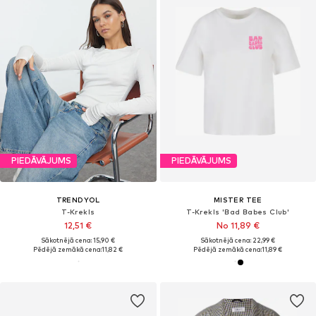
PIEDĀVĀJUMS
PIEDĀVĀJUMS
TRENDYOL
MISTER TEE
T-Krekls
T-Krekls 'Bad Babes Club'
12,51 €
No 11,89 €
Sākotnējā cena: 15,90 €
Sākotnējā cena: 22,99 €
Pēdējā zemākā cena:
11,82 €
Pēdējā zemākā cena:
11,89 €