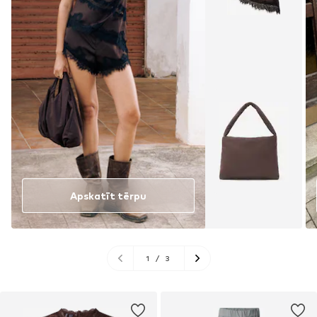
Apskatīt tērpu
1
/
3