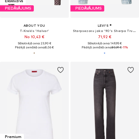
Ekskluzīvs
PIEDĀVĀJUMS
PIEDĀVĀJUMS
ABOUT YOU
LEVI'S ®
T-Krekls 'Halvar'
Starpsezonu jaka '90's Sherpa Trucker Jacket'
No 10,43 €
71,92 €
Sākotnējā cena: 23,90 €
Sākotnējā cena: 149,95 €
Pēdējā zemākā cena:
8,06 €
Pēdējā zemākā cena:
80,91 €
-11%
Premium