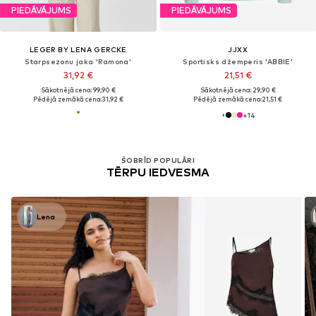
PIEDĀVĀJUMS
PIEDĀVĀJUMS
LEGER BY LENA GERCKE
JJXX
Starpsezonu jaka 'Ramona'
Sportisks džemperis 'ABBIE'
31,92 €
21,51 €
Sākotnējā cena: 99,90 €
Sākotnējā cena: 29,90 €
Pēdējā zemākā cena:
31,92 €
Pēdējā zemākā cena:
21,51 €
+
14
ŠOBRĪD POPULĀRI
TĒRPU IEDVESMA
Lena