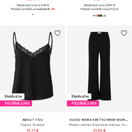
Sākotnējā cena: 44,90 €
Sākotnējā cena: 29,90 €
Pēdējā zemākā cena:
23,03 €
-2%
Pēdējā zemākā cena:
21,52 €
+
8
Ekskluzīvs
Ekskluzīvs
PIEDĀVĀJUMS
PIEDĀVĀJUMS
ABOUT YOU
GUIDO MARIA KRETSCHMER WOMEN
Topiņš 'Drama'
Platas staras Klasiskas bikses 'Inga'
19,71 €
21,96 €