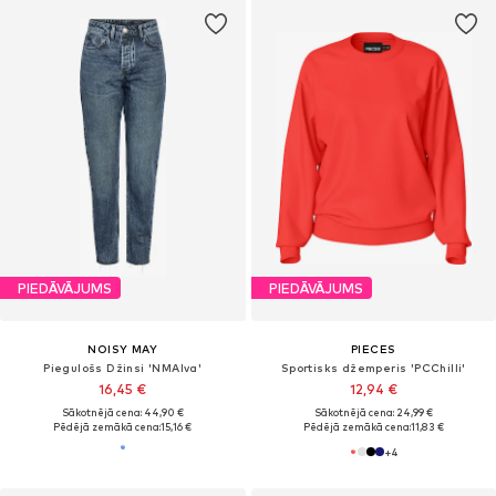
PIEDĀVĀJUMS
PIEDĀVĀJUMS
NOISY MAY
PIECES
Piegulošs Džinsi 'NMAlva'
Sportisks džemperis 'PCChilli'
16,45 €
12,94 €
Sākotnējā cena: 44,90 €
Sākotnējā cena: 24,99 €
Pēdējā zemākā cena:
15,16 €
Pēdējā zemākā cena:
11,83 €
+
4