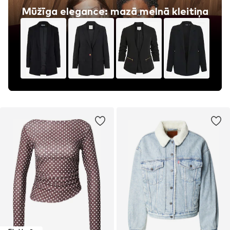
Mūžīga elegance: mazā melnā kleitiņa