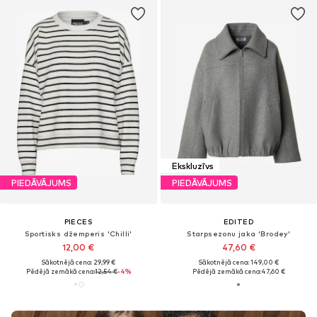
Ekskluzīvs
PIEDĀVĀJUMS
PIEDĀVĀJUMS
PIECES
EDITED
Sportisks džemperis 'Chilli'
Starpsezonu jaka 'Brodey'
12,00 €
47,60 €
Sākotnējā cena: 29,99 €
Sākotnējā cena: 149,00 €
Pēdējā zemākā cena:
12,54 €
-4%
Pēdējā zemākā cena:
47,60 €