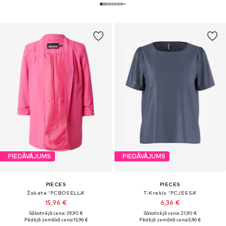
PIEDĀVĀJUMS
PIEDĀVĀJUMS
PIECES
PIECES
Žakete 'PCBOSELLA'
T-Krekls 'PCJESSA'
15,96 €
6,36 €
Sākotnējā cena: 39,90 €
Sākotnējā cena: 21,90 €
Pēdējā zemākā cena:
15,96 €
Pēdējā zemākā cena:
5,96 €