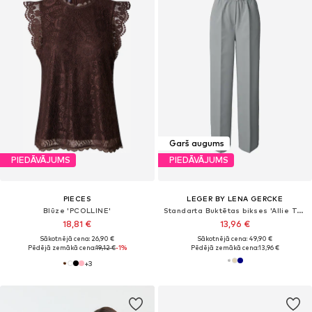
Garš augums
PIEDĀVĀJUMS
PIEDĀVĀJUMS
PIECES
LEGER BY LENA GERCKE
Blūze 'PCOLLINE'
Standarta Buktētas bikses 'Allie Tall'
18,81 €
13,96 €
Sākotnējā cena: 26,90 €
Sākotnējā cena: 49,90 €
Pēdējā zemākā cena:
19,12 €
-1%
Pēdējā zemākā cena:
13,96 €
+
3