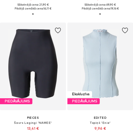
Sākotnējā cena: 21,90 €
Sākotnējā cena: 69,90 €
Pēdējā zemākā cena:
16,11 €
Pēdējā zemākā cena:
19,16 €
Ekskluzīvs
PIEDĀVĀJUMS
PIEDĀVĀJUMS
PIECES
EDITED
Šaurs Legingi 'NAMEE'
Topiņš 'Enie'
13,41 €
9,96 €