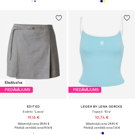
Ekskluzīvs
PIEDĀVĀJUMS
PIEDĀVĀJUMS
EDITED
LEGER BY LENA GERCKE
Svārki 'Lexa'
Topiņš 'Ela'
19,16 €
10,74 €
Sākotnējā cena: 59,90 €
Sākotnējā cena: 29,90 €
Pēdējā zemākā cena:
19,16 €
Pēdējā zemākā cena:
7,16 €