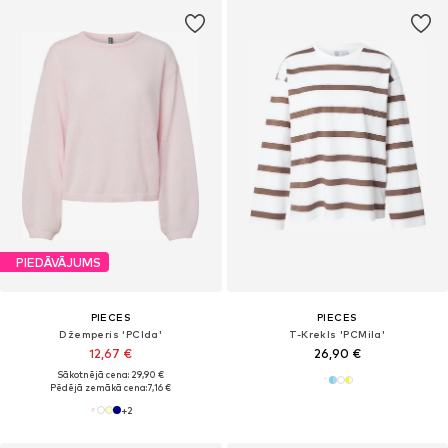
PIEDĀVĀJUMS
PIECES
PIECES
Džemperis 'PCIda'
T-Krekls 'PCMila'
12,67 €
26,90 €
Sākotnējā cena: 29,90 €
Pēdējā zemākā cena:
7,16 €
+
2