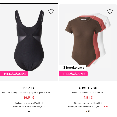
3 iepakojumā
PIEDĀVĀJUMS
PIEDĀVĀJUMS
DORINA
ABOUT YOU
Bezvīļu Figūru koriģējošs peldkostīms
Bodijs-krekls 'Jasmin'
26,91 €
9,81 €
Sākotnējā cena: 29,90 €
Sākotnējā cena: 37,90 €
Pēdējā zemākā cena:
26,91 €
Pēdējā zemākā cena:
10,90 €
-10%