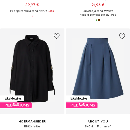
39,97 €
21,96 €
Pēdējā zemākā cena:
79,95 €
-50%
Sākotnējā cena: 69,90 €
Pēdējā zemākā cena:
21,96 €
Ekskluzīvs
Ekskluzīvs
PIEDĀVĀJUMS
PIEDĀVĀJUMS
HOERMANSEDER
ABOUT YOU
Blūžkleita
Svārki 'Floriane'