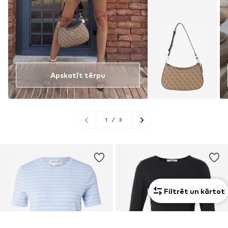
Apskatīt tērpu
1
/
3
Filtrēt un kārtot