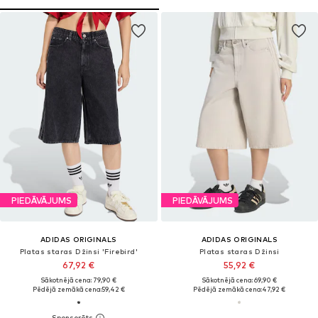
PIEDĀVĀJUMS
PIEDĀVĀJUMS
ADIDAS ORIGINALS
ADIDAS ORIGINALS
Platas staras Džinsi 'Firebird'
Platas staras Džinsi
67,92 €
55,92 €
Sākotnējā cena: 79,90 €
Sākotnējā cena: 69,90 €
Pēdējā zemākā cena:
59,42 €
Pēdējā zemākā cena:
47,92 €