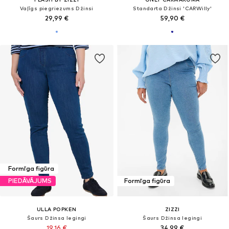
Vaļīgs piegriezums Džinsi
Standarta Džinsi 'CARWilly'
29,99 €
59,90 €
Formīga figūra
PIEDĀVĀJUMS
Formīga figūra
ULLA POPKEN
ZIZZI
Šaurs Džinsa legingi
Šaurs Džinsa legingi
19,16 €
34,99 €