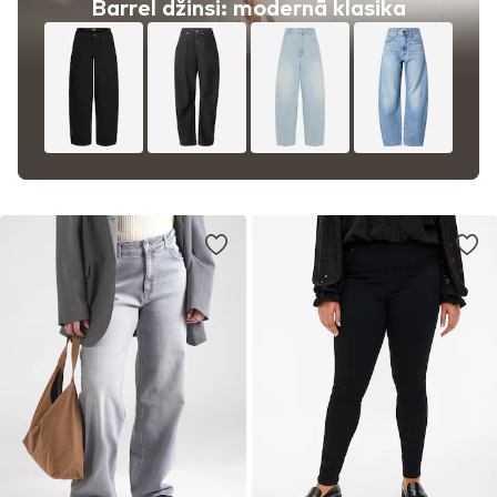
Barrel džinsi: modernā klasika