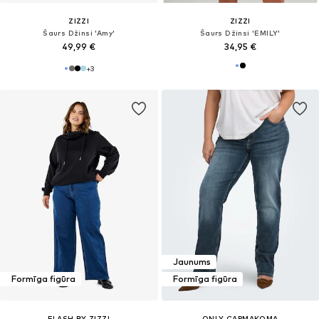
ZIZZI
ZIZZI
Šaurs Džinsi 'Amy'
Šaurs Džinsi 'EMILY'
49,99 €
34,95 €
+
3
Jaunums
Formīga figūra
Formīga figūra
FLASH BY ZIZZI
ONLY CARMAKOMA