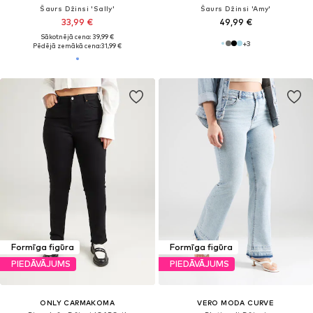
Šaurs Džinsi 'Sally'
Šaurs Džinsi 'Amy'
33,99 €
49,99 €
Sākotnējā cena: 39,99 €
+
3
Pēdējā zemākā cena:
31,99 €
Formīga figūra
Formīga figūra
PIEDĀVĀJUMS
PIEDĀVĀJUMS
ONLY CARMAKOMA
VERO MODA CURVE