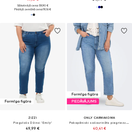
Sākotnējā cena: 59,90 €
Pēdējā zemākā cena:
19,16 €
Formīga figūra
Formīga figūra
PIEDĀVĀJUMS
ZIZZI
ONLY CARMAKOMA
Piegulošs Džinsi 'Emily'
Pakapēniski sašaurināts piegriezums Džinsi
49,99 €
40,41 €