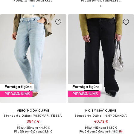
Pēdējā zemākā cena:
39,92 €
Pēdējā zemākā cena:
42,32 €
Formīga figūra
Formīga figūra
PIEDĀVĀJUMS
PIEDĀVĀJUMS
VERO MODA CURVE
NOISY MAY CURVE
Standarta Džinsi 'VMCMARI TESSA'
Standarta Džinsi 'NMYOLANDA'
38,17 €
40,72 €
Sākotnējā cena: 44,90 €
Sākotnējā cena: 54,90 €
Pēdējā zemākā cena:
35,91 €
Pēdējā zemākā cena:
41,18 €
-1%