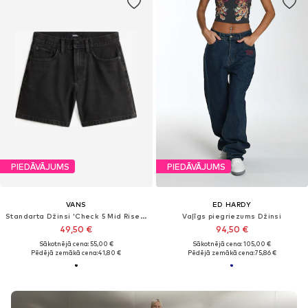
PIEDĀVĀJUMS
PIEDĀVĀJUMS
VANS
ED HARDY
Standarta Džinsi 'Check 5 Mid Rise Short'
Vaļīgs piegriezums Džinsi
49,50 €
94,50 €
Sākotnējā cena: 55,00 €
Sākotnējā cena: 105,00 €
Pēdējā zemākā cena:
41,80 €
Pēdējā zemākā cena:
75,86 €