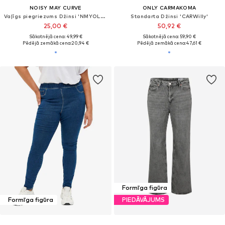
NOISY MAY CURVE
ONLY CARMAKOMA
Vaļīgs piegriezums Džinsi 'NMYOLANDA'
Standarta Džinsi 'CARWilly'
25,00 €
50,92 €
Sākotnējā cena: 49,99 €
Sākotnējā cena: 59,90 €
Pēdējā zemākā cena:
20,94 €
Pēdējā zemākā cena:
47,61 €
Formīga figūra
Formīga figūra
PIEDĀVĀJUMS