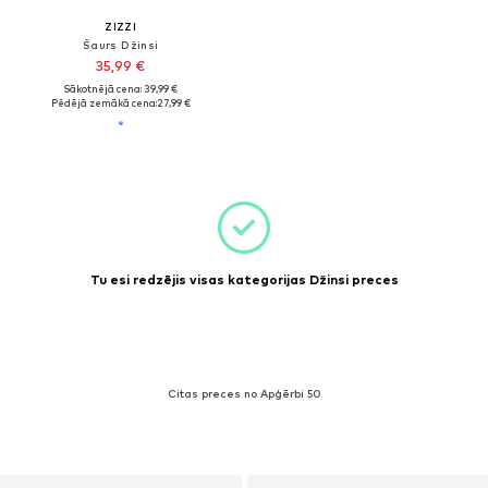
ZIZZI
Šaurs Džinsi
35,99 €
Sākotnējā cena: 39,99 €
Pēdējā zemākā cena:
27,99 €
Tu esi redzējis visas kategorijas Džinsi preces
Citas preces no Apģērbi 50