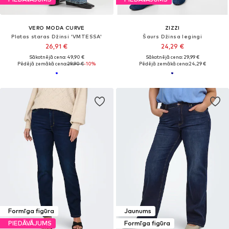
VERO MODA CURVE
ZIZZI
Platas staras Džinsi 'VMTESSA'
Šaurs Džinsa legingi
26,91 €
24,29 €
Sākotnējā cena: 49,90 €
Sākotnējā cena: 29,99 €
Pēdējā zemākā cena:
29,90 €
-10%
Pēdējā zemākā cena:
24,29 €
Formīga figūra
Jaunums
PIEDĀVĀJUMS
Formīga figūra