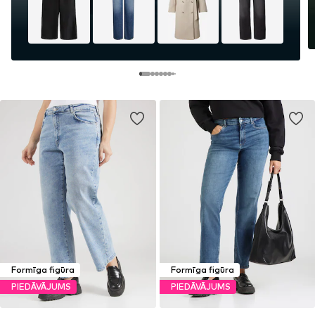
Formīga figūra
Formīga figūra
PIEDĀVĀJUMS
PIEDĀVĀJUMS