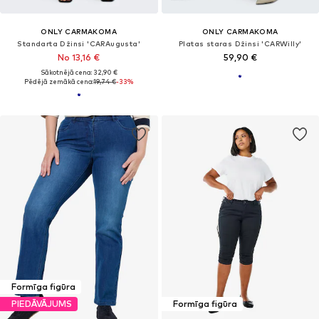
ONLY CARMAKOMA
ONLY CARMAKOMA
Standarta Džinsi 'CARAugusta'
Platas staras Džinsi 'CARWilly'
No 13,16 €
59,90 €
Sākotnējā cena: 32,90 €
Pēdējā zemākā cena:
19,74 €
-33%
Formīga figūra
PIEDĀVĀJUMS
Formīga figūra