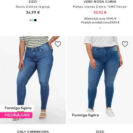
ZIZZI
VERO MODA CURVE
Šaurs Džinsa legingi
Platas staras Džinsi 'VMCTessa'
34,99 €
33,92 €
Sākotnējā cena: 49,90 €
Pēdējā zemākā cena:
29,93 €
Formīga figūra
PIEDĀVĀJUMS
Formīga figūra
ONLY CARMAKOMA
ZIZZI