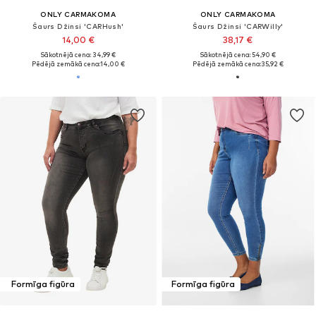
ONLY CARMAKOMA
ONLY CARMAKOMA
Šaurs Džinsi 'CARHush'
Šaurs Džinsi 'CARWilly'
14,00 €
38,17 €
Sākotnējā cena: 34,99 €
Sākotnējā cena: 54,90 €
Pēdējā zemākā cena:
14,00 €
Pēdējā zemākā cena:
35,92 €
Formīga figūra
Formīga figūra