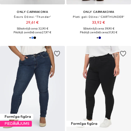
ONLY CARMAKOMA
ONLY CARMAKOMA
Šaurs Džinsi 'Thunder'
Plati gali Džinsi 'CARTHUNDER'
29,61 €
33,92 €
Sākotnējā cena: 32,90 €
Sākotnējā cena: 39,90 €
Pēdējā zemākā cena:
27,97 €
Pēdējā zemākā cena:
31,92 €
Formīga figūra
PIEDĀVĀJUMS
Formīga figūra