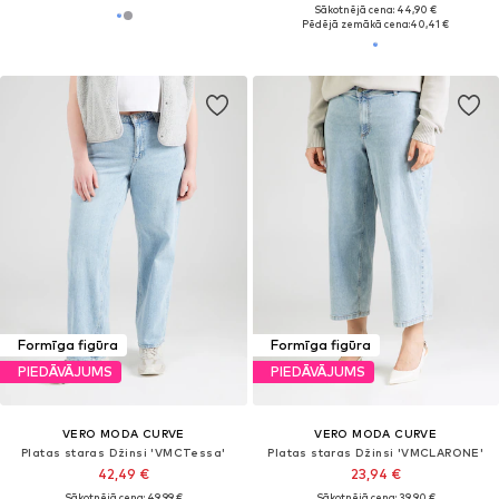
Sākotnējā cena: 44,90 €
Pēdējā zemākā cena:
40,41 €
Formīga figūra
Formīga figūra
PIEDĀVĀJUMS
PIEDĀVĀJUMS
VERO MODA CURVE
VERO MODA CURVE
Platas staras Džinsi 'VMCTessa'
Platas staras Džinsi 'VMCLARONE'
42,49 €
23,94 €
Sākotnējā cena: 49,99 €
Sākotnējā cena: 39,90 €