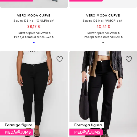
VERO MODA CURVE
VERO MODA CURVE
Šaurs Džinsi 'ONLFlash'
Šaurs Džinsi 'VMCFlash'
38,17 €
40,41 €
Sākotnējā cena: 49,90 €
Sākotnējā cena: 49,90 €
Pēdējā zemākā cena:
35,92 €
Pēdējā zemākā cena:
35,91 €
Formīga figūra
Formīga figūra
PIEDĀVĀJUMS
PIEDĀVĀJUMS