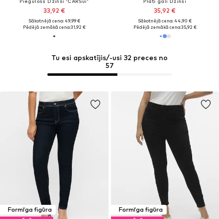
Piegulošs Džinsi 'CARSui'
Plati gali Džinsi
33,92 €
35,92 €
Sākotnējā cena: 49,99 €
Sākotnējā cena: 44,90 €
Pēdējā zemākā cena:
31,92 €
Pēdējā zemākā cena:
35,92 €
Tu esi apskatījis/-usi 32 preces no
57
Formīga figūra
Formīga figūra