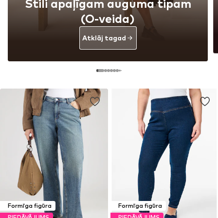
Stili apaļīgam auguma tipam
(O-veida)
Atklāj tagad
Formīga figūra
Formīga figūra
PIEDĀVĀJUMS
PIEDĀVĀJUMS