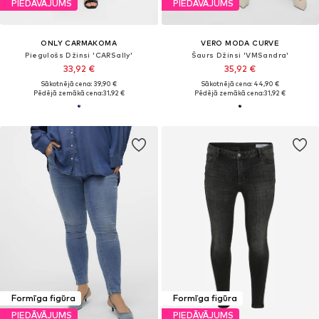
PIEDĀVĀJUMS
PIEDĀVĀJUMS
ONLY CARMAKOMA
VERO MODA CURVE
Piegulošs Džinsi 'CARSally'
Šaurs Džinsi 'VMSandra'
33,92 €
35,92 €
Sākotnējā cena: 39,90 €
Sākotnējā cena: 44,90 €
Pēdējā zemākā cena:
31,92 €
Pēdējā zemākā cena:
31,92 €
Formīga figūra
Formīga figūra
PIEDĀVĀJUMS
PIEDĀVĀJUMS