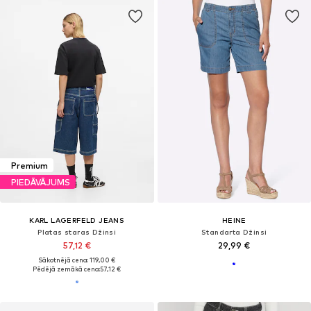
Premium
PIEDĀVĀJUMS
KARL LAGERFELD JEANS
HEINE
Platas staras Džinsi
Standarta Džinsi
57,12 €
29,99 €
Sākotnējā cena: 119,00 €
Pēdējā zemākā cena:
57,12 €