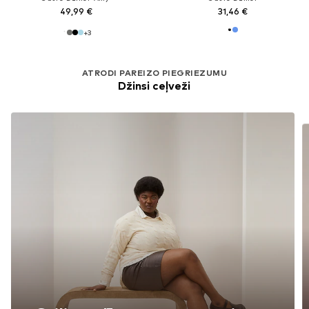
49,99 €
31,46 €
+
3
ATRODI PAREIZO PIEGRIEZUMU
Džinsi ceļveži