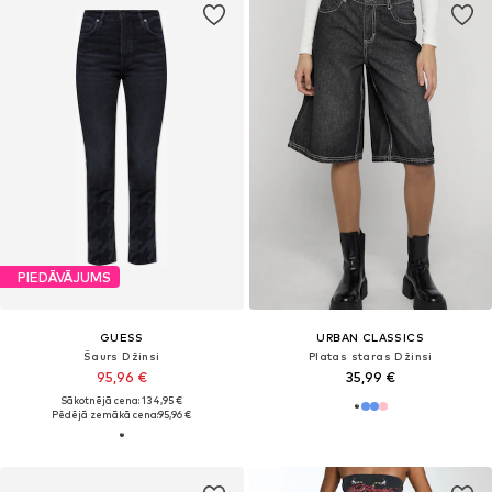
PIEDĀVĀJUMS
GUESS
URBAN CLASSICS
Šaurs Džinsi
Platas staras Džinsi
95,96 €
35,99 €
Sākotnējā cena: 134,95 €
Pēdējā zemākā cena:
95,96 €