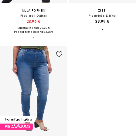
ULLA POPKEN
ZIZZI
Plati gali Džinsi
Piegulošs Džinsi
23,96 €
39,99 €
Sākotnējā cena: 79,90 €
Pēdējā zemākā cena:
23,96 €
Formīga figūra
PIEDĀVĀJUMS