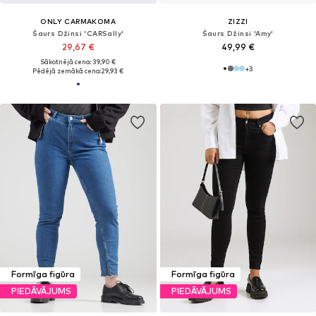
ONLY CARMAKOMA
ZIZZI
Šaurs Džinsi 'CARSally'
Šaurs Džinsi 'Amy'
29,67 €
49,99 €
Sākotnējā cena: 39,90 €
+
3
Pēdējā zemākā cena:
29,93 €
Formīga figūra
Formīga figūra
PIEDĀVĀJUMS
PIEDĀVĀJUMS