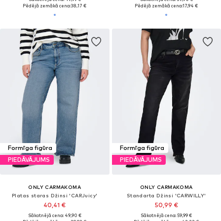
Pēdējā zemākā cena:
38,17 €
Pēdējā zemākā cena:
17,94 €
Formīga figūra
Formīga figūra
PIEDĀVĀJUMS
PIEDĀVĀJUMS
ONLY CARMAKOMA
ONLY CARMAKOMA
Platas staras Džinsi 'CARJuicy'
Standarta Džinsi 'CARWILLY'
40,41 €
50,99 €
Sākotnējā cena: 49,90 €
Sākotnējā cena: 59,99 €