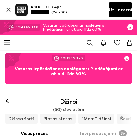
ABOUT YOU App
Uz lietotni
(152 700)
Vasaras izpārdošanas noslēgums:
10
H
39
M
15
S
Piedāvājumi ar atlaidi līdz 60%
10
H
39
M
15
S
Vasaras izpārdošanas noslēgums: Piedāvājumi ar
atlaidi līdz 60%
Džinsi
(50) sievietēm
Džinsa šorti
Platas staras
"Mom" džinsi
Šauri
Visas preces
Tavi piedāvājumi
36