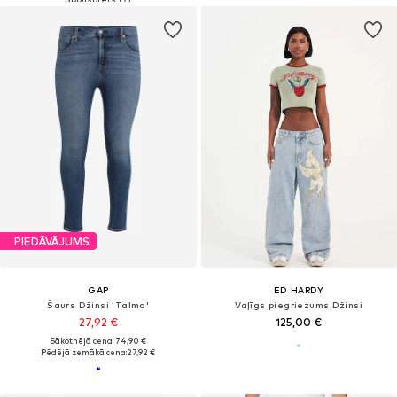
PIEDĀVĀJUMS
GAP
ED HARDY
Šaurs Džinsi 'Talma'
Vaļīgs piegriezums Džinsi
27,92 €
125,00 €
Sākotnējā cena: 74,90 €
Pēdējā zemākā cena:
27,92 €