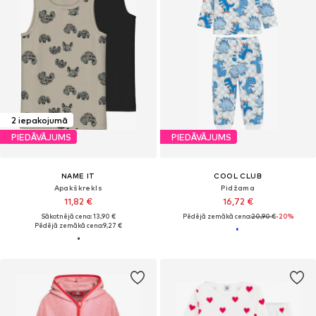
2 iepakojumā
PIEDĀVĀJUMS
PIEDĀVĀJUMS
NAME IT
COOL CLUB
Apakškrekls
Pidžama
11,82 €
16,72 €
Sākotnējā cena: 13,90 €
Pēdējā zemākā cena:
20,90 €
-20%
Pēdējā zemākā cena:
9,27 €