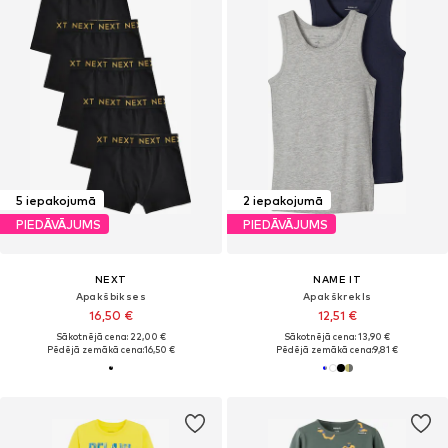
5 iepakojumā
2 iepakojumā
PIEDĀVĀJUMS
PIEDĀVĀJUMS
NEXT
NAME IT
Apakšbikses
Apakškrekls
16,50 €
12,51 €
Sākotnējā cena: 22,00 €
Sākotnējā cena: 13,90 €
Pēdējā zemākā cena:
16,50 €
Pēdējā zemākā cena:
9,81 €