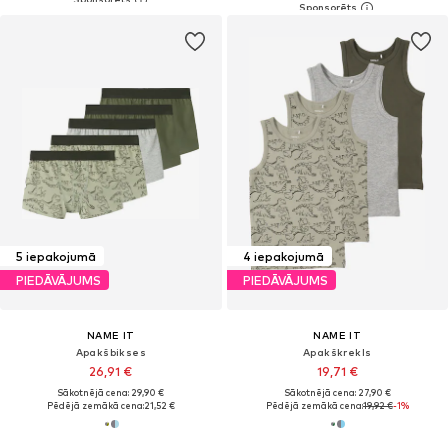
5 iepakojumā
4 iepakojumā
PIEDĀVĀJUMS
PIEDĀVĀJUMS
NAME IT
NAME IT
Apakšbikses
Apakškrekls
26,91 €
19,71 €
Sākotnējā cena: 29,90 €
Sākotnējā cena: 27,90 €
Pēdējā zemākā cena:
21,52 €
Pēdējā zemākā cena:
19,92 €
-1%