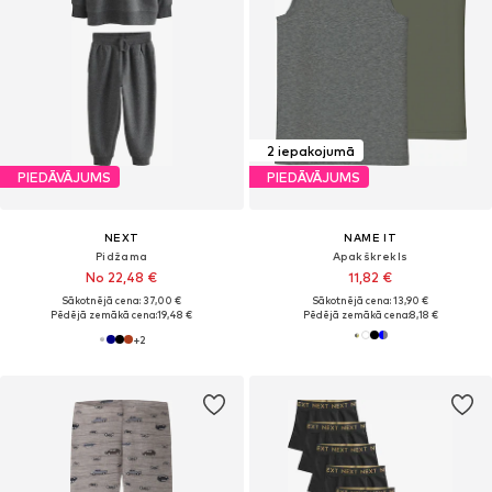
2 iepakojumā
PIEDĀVĀJUMS
PIEDĀVĀJUMS
NEXT
NAME IT
Pidžama
Apakškrekls
No 22,48 €
11,82 €
Sākotnējā cena: 37,00 €
Sākotnējā cena: 13,90 €
Pēdējā zemākā cena:
19,48 €
Pēdējā zemākā cena:
8,18 €
+
2