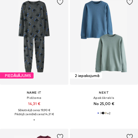
PIEDĀVĀJUMS
2 iepakojumā
NAME IT
NEXT
Pidžama
Apakškrekls
14,31 €
No 25,00 €
Sākotnējā cena: 19,90 €
+
2
Pēdējā zemākā cena:
14,31 €