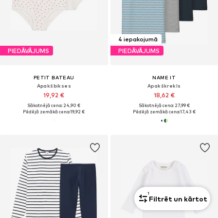
4 iepakojumā
PIEDĀVĀJUMS
PIEDĀVĀJUMS
PETIT BATEAU
NAME IT
Apakšbikses
Apakškrekls
19,92 €
18,62 €
Sākotnējā cena: 24,90 €
Sākotnējā cena: 27,99 €
Pēdējā zemākā cena:
19,92 €
Pēdējā zemākā cena:
17,43 €
1
Filtrēt un kārtot