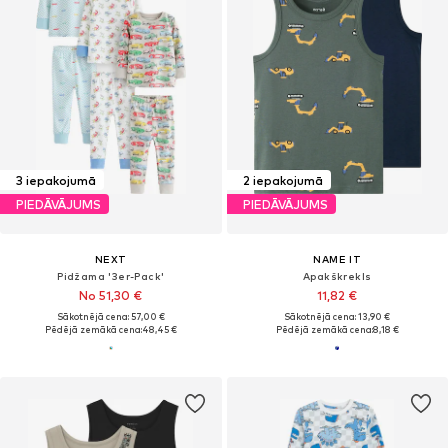
3 iepakojumā
2 iepakojumā
PIEDĀVĀJUMS
PIEDĀVĀJUMS
NEXT
NAME IT
Pidžama '3er-Pack'
Apakškrekls
No 51,30 €
11,82 €
Sākotnējā cena: 57,00 €
Sākotnējā cena: 13,90 €
Pēdējā zemākā cena:
48,45 €
Pēdējā zemākā cena:
8,18 €