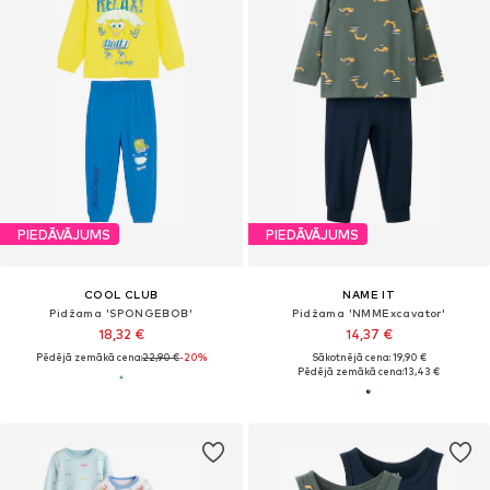
PIEDĀVĀJUMS
PIEDĀVĀJUMS
COOL CLUB
NAME IT
Pidžama 'SPONGEBOB'
Pidžama 'NMMExcavator'
18,32 €
14,37 €
Pēdējā zemākā cena:
22,90 €
-20%
Sākotnējā cena: 19,90 €
Pēdējā zemākā cena:
13,43 €