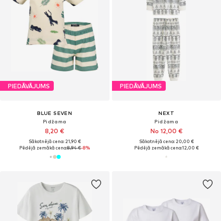
PIEDĀVĀJUMS
PIEDĀVĀJUMS
BLUE SEVEN
NEXT
Pidžama
Pidžama
8,20 €
No 12,00 €
Sākotnējā cena: 21,90 €
Sākotnējā cena: 20,00 €
Pēdējā zemākā cena:
8,94 €
-8%
Pēdējā zemākā cena:
12,00 €