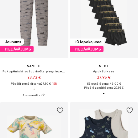
Jaunums
10 iepakojumā
PIEDĀVĀJUMS
PIEDĀVĀJUMS
NAME IT
NEXT
Pakapēniski sašaurināts piegriezums Apakšbikses 'NMMWang'
Apakšbikses
23,72 €
27,95 €
Pēdējā zemākā cena:
27,90 €
-15%
Sākotnējā cena: 43,00 €
Pēdējā zemākā cena:
27,95 €