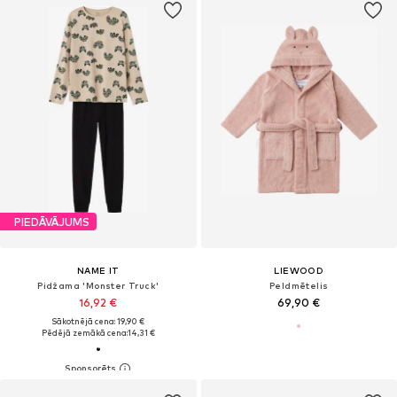
PIEDĀVĀJUMS
NAME IT
LIEWOOD
Pidžama 'Monster Truck'
Peldmētelis
16,92 €
69,90 €
Sākotnējā cena: 19,90 €
Pēdējā zemākā cena:
14,31 €