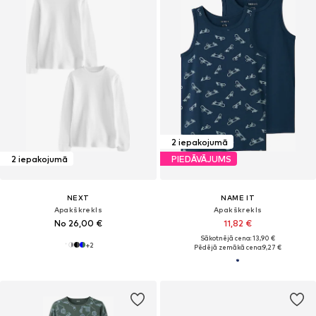
2 iepakojumā
2 iepakojumā
PIEDĀVĀJUMS
NEXT
NAME IT
Apakškrekls
Apakškrekls
No 26,00 €
11,82 €
Sākotnējā cena: 13,90 €
+
2
Pēdējā zemākā cena:
9,27 €