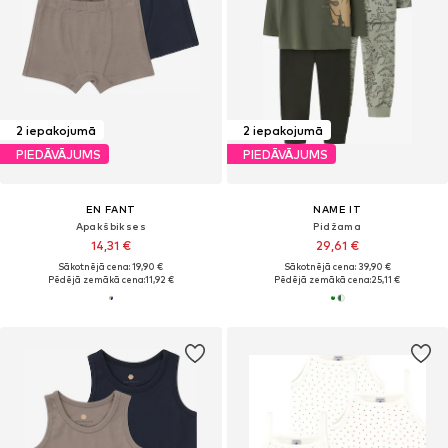
2 iepakojumā
2 iepakojumā
PIEDĀVĀJUMS
PIEDĀVĀJUMS
EN FANT
NAME IT
Apakšbikses
Pidžama
14,31 €
29,61 €
Sākotnējā cena: 19,90 €
Sākotnējā cena: 39,90 €
Pēdējā zemākā cena:
11,92 €
Pēdējā zemākā cena:
25,11 €