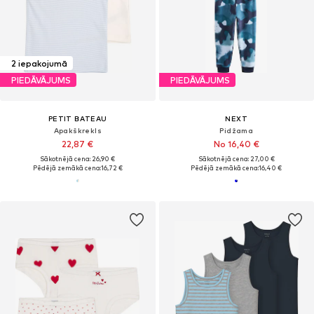
2 iepakojumā
PIEDĀVĀJUMS
PIEDĀVĀJUMS
PETIT BATEAU
NEXT
Apakškrekls
Pidžama
22,87 €
No 16,40 €
Sākotnējā cena: 26,90 €
Sākotnējā cena: 27,00 €
Pēdējā zemākā cena:
16,72 €
Pēdējā zemākā cena:
16,40 €