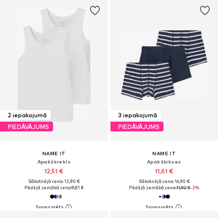
2 iepakojumā
3 iepakojumā
PIEDĀVĀJUMS
PIEDĀVĀJUMS
NAME IT
NAME IT
Apakškrekls
Apakšbikses
12,51 €
11,61 €
Sākotnējā cena: 13,90 €
Sākotnējā cena: 16,90 €
Pēdējā zemākā cena:
9,81 €
Pēdējā zemākā cena:
11,92 €
-2%