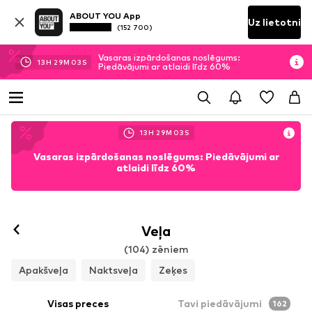
ABOUT YOU App
Uz lietotni
(152 700)
Vasaras izpārdošanas noslēgums:
13
H
29
M
01
S
Piedāvājumi ar atlaidi līdz 60%
13
H
29
M
01
S
Vasaras izpārdošanas noslēgums: Piedāvājumi ar
atlaidi līdz 60%
Veļa
(104) zēniem
Apakšveļa
Naktsveļa
Zeķes
Visas preces
Tavi piedāvājumi
162