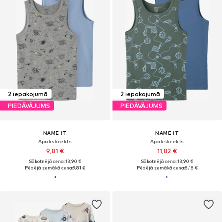
2 iepakojumā
2 iepakojumā
PIEDĀVĀJUMS
PIEDĀVĀJUMS
NAME IT
NAME IT
Apakškrekls
Apakškrekls
9,81 €
11,82 €
Sākotnējā cena: 13,90 €
Sākotnējā cena: 13,90 €
Pēdējā zemākā cena:
9,81 €
Pēdējā zemākā cena:
8,18 €