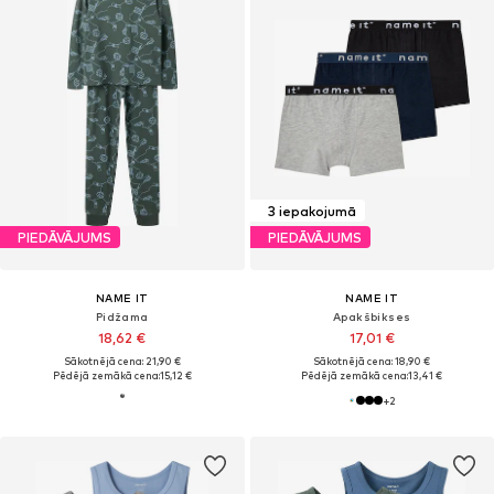
3 iepakojumā
PIEDĀVĀJUMS
PIEDĀVĀJUMS
NAME IT
NAME IT
Pidžama
Apakšbikses
18,62 €
17,01 €
Sākotnējā cena: 21,90 €
Sākotnējā cena: 18,90 €
Pēdējā zemākā cena:
15,12 €
Pēdējā zemākā cena:
13,41 €
+
2