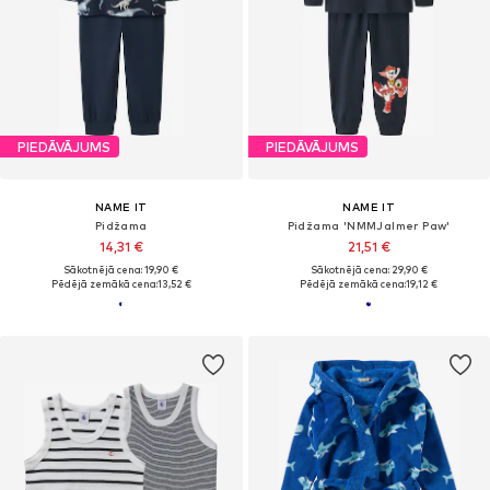
PIEDĀVĀJUMS
PIEDĀVĀJUMS
NAME IT
NAME IT
Pidžama
Pidžama 'NMMJalmer Paw'
14,31 €
21,51 €
Sākotnējā cena: 19,90 €
Sākotnējā cena: 29,90 €
Pēdējā zemākā cena:
13,52 €
Pēdējā zemākā cena:
19,12 €