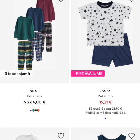
3 iepakojumā
PIEDĀVĀJUMS
NEXT
JACKY
Pidžama
Pidžama
No 64,00 €
15,21 €
Sākotnējā cena: 21,90 €
Pēdējā zemākā cena:
13,23 €