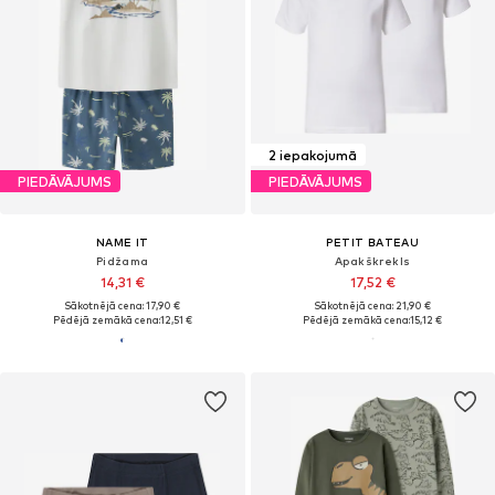
2 iepakojumā
PIEDĀVĀJUMS
PIEDĀVĀJUMS
NAME IT
PETIT BATEAU
Pidžama
Apakškrekls
14,31 €
17,52 €
Sākotnējā cena: 17,90 €
Sākotnējā cena: 21,90 €
Pēdējā zemākā cena:
12,51 €
Pēdējā zemākā cena:
15,12 €