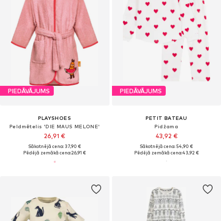
PIEDĀVĀJUMS
PIEDĀVĀJUMS
PLAYSHOES
PETIT BATEAU
Peldmētelis 'DIE MAUS MELONE'
Pidžama
26,91 €
43,92 €
Sākotnējā cena: 37,90 €
Sākotnējā cena: 54,90 €
Pēdējā zemākā cena:
26,91 €
Pēdējā zemākā cena:
43,92 €