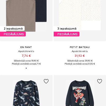
2 iepakojumā
3 iepakojumā
PIEDĀVĀJUMS
PIEDĀVĀJUMS
EN FANT
PETIT BATEAU
Apakškrekls
Apakškrekls
7,74 €
31,92 €
Sākotnējā cena: 19,90 €
Sākotnējā cena: 39,90 €
Pēdējā zemākā cena:
6,71 €
Pēdējā zemākā cena:
31,92 €