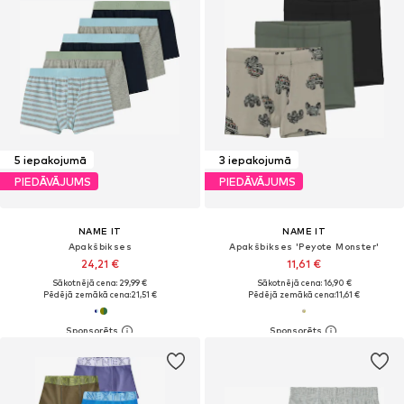
5 iepakojumā
3 iepakojumā
PIEDĀVĀJUMS
PIEDĀVĀJUMS
NAME IT
NAME IT
Apakšbikses
Apakšbikses 'Peyote Monster'
24,21 €
11,61 €
Sākotnējā cena: 29,99 €
Sākotnējā cena: 16,90 €
Pēdējā zemākā cena:
21,51 €
Pēdējā zemākā cena:
11,61 €