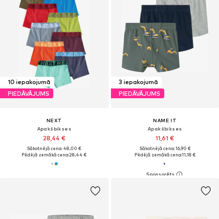
10 iepakojumā
3 iepakojumā
PIEDĀVĀJUMS
PIEDĀVĀJUMS
NEXT
NAME IT
Apakšbikses
Apakšbikses
28,44 €
11,61 €
Sākotnējā cena: 48,00 €
Sākotnējā cena: 16,90 €
Pēdējā zemākā cena:
28,44 €
Pēdējā zemākā cena:
11,18 €