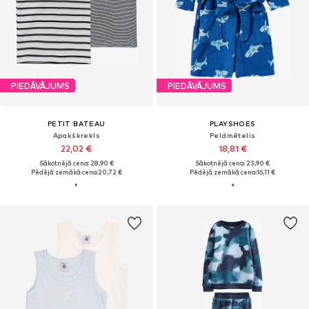
PIEDĀVĀJUMS
PIEDĀVĀJUMS
PETIT BATEAU
PLAYSHOES
Apakškrekls
Peldmētelis
22,02 €
18,81 €
Sākotnējā cena: 28,90 €
Sākotnējā cena: 23,90 €
Pēdējā zemākā cena:
20,72 €
Pēdējā zemākā cena:
16,11 €