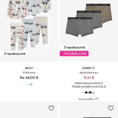
3 iepakojumā
3 iepakojumā
PIEDĀVĀJUMS
NEXT
NAME IT
Pidžama
Apakšbikses
No 48,00 €
13,41 €
Sākotnējā cena: 18,90 €
Pēdējā zemākā cena:
13,52 €
+
2