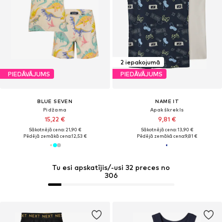
2 iepakojumā
PIEDĀVĀJUMS
PIEDĀVĀJUMS
BLUE SEVEN
NAME IT
Pidžama
Apakškrekls
15,22 €
9,81 €
Sākotnējā cena: 21,90 €
Sākotnējā cena: 13,90 €
Pēdējā zemākā cena:
12,53 €
Pēdējā zemākā cena:
9,81 €
Tu esi apskatījis/-usi 32 preces no
306