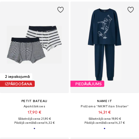
2 iepakojumā
IZPĀRDOŠANA
PIEDĀVĀJUMS
PETIT BATEAU
NAME IT
Apakšbikses
Pidžama 'NKMTitan Skater'
17,90 €
14,31 €
Sākotnējā cena: 21,90 €
Sākotnējā cena: 19,90 €
Pēdējā zemākā cena:
14,32 €
Pēdējā zemākā cena:
14,37 €