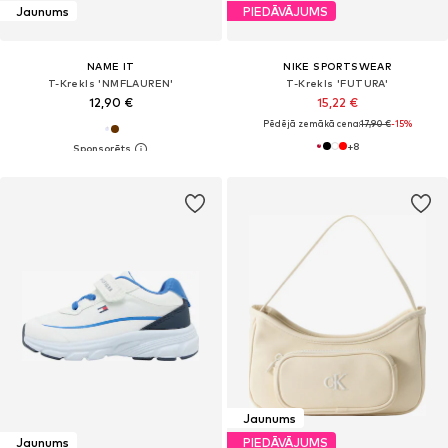
Jaunums
PIEDĀVĀJUMS
NAME IT
NIKE SPORTSWEAR
T-Krekls 'NMFLAUREN'
T-Krekls 'FUTURA'
12,90 €
15,22 €
Pēdējā zemākā cena:
17,90 €
-15%
+
8
Jaunums
Jaunums
PIEDĀVĀJUMS