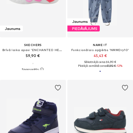
Jaunums
Jaunums
PIEDĀVĀJUMS
SKECHERS
NAME IT
Brīvā laika apavi 'ENCHANTED HEART LIGHTS'
Funkcionālais apģērbs 'NMMDry10'
59,90 €
45,43 €
Sākotnējā cena: 64,90 €
Pēdējā zemākā cena:
51,92 €
-12%