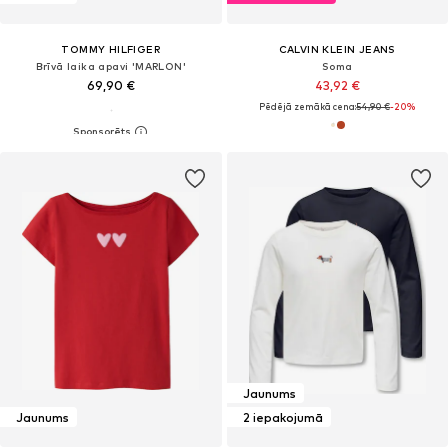
TOMMY HILFIGER
CALVIN KLEIN JEANS
Brīvā laika apavi 'MARLON'
Soma
69,90 €
43,92 €
Pēdējā zemākā cena:
54,90 €
-20%
Jaunums
Jaunums
2 iepakojumā