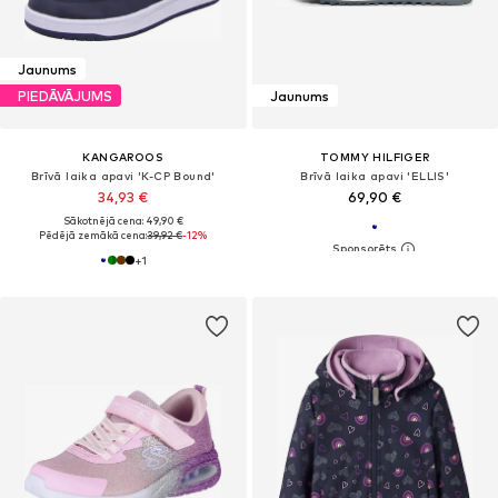
Jaunums
PIEDĀVĀJUMS
Jaunums
KANGAROOS
TOMMY HILFIGER
Brīvā laika apavi 'K-CP Bound'
Brīvā laika apavi 'ELLIS'
34,93 €
69,90 €
Sākotnējā cena: 49,90 €
Pēdējā zemākā cena:
39,92 €
-12%
+
1