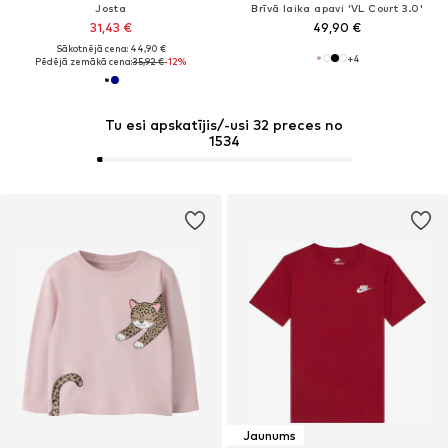
Josta
Brīvā laika apavi 'VL Court 3.0'
31,43 €
49,90 €
Sākotnējā cena: 44,90 €
+
4
Pēdējā zemākā cena:
35,92 €
-12%
Tu esi apskatījis/-usi 32 preces no
1534
Jaunums