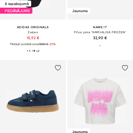
6 iepakojumā
PIEDĀVĀJUMS
Jaunums
ADIDAS ORIGINALS
NAME IT
Zeķes
Flīsa jaka 'NMFJALISA FROZEN'
15,92 €
32,90 €
Pēdējā zemākā cena:
19,90 €
-20%
+
3
Jaunums