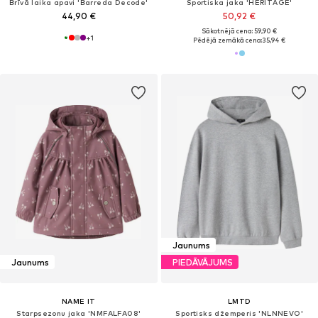
Brīvā laika apavi 'Barreda Decode'
Sportiska jaka 'HERITAGE'
44,90 €
50,92 €
Sākotnējā cena: 59,90 €
+
1
Pēdējā zemākā cena:
35,94 €
Jaunums
Jaunums
PIEDĀVĀJUMS
NAME IT
LMTD
Starpsezonu jaka 'NMFALFA08'
Sportisks džemperis 'NLNNEVO'