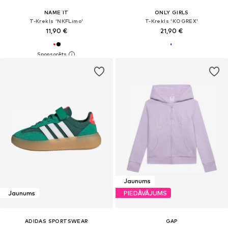
NAME IT
ONLY GIRLS
T-Krekls 'NKFLimo'
T-Krekls 'KOGREX'
11,90 €
21,90 €
Jaunums
Jaunums
PIEDĀVĀJUMS
ADIDAS SPORTSWEAR
GAP