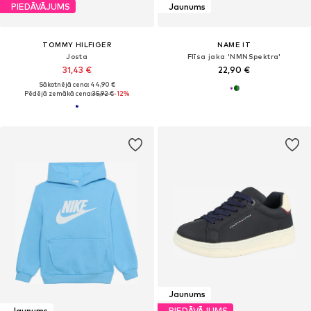
PIEDĀVĀJUMS
Jaunums
TOMMY HILFIGER
NAME IT
Josta
Flīsa jaka 'NMNSpektra'
31,43 €
22,90 €
Sākotnējā cena: 44,90 €
Pēdējā zemākā cena:
35,92 €
-12%
Jaunums
Jaunums
PIEDĀVĀJUMS