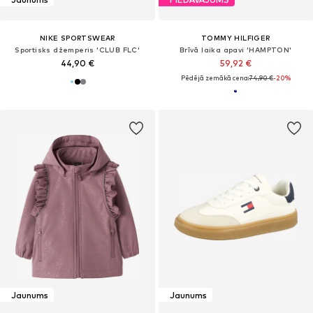
NIKE SPORTSWEAR
TOMMY HILFIGER
Sportisks džemperis 'CLUB FLC'
Brīvā laika apavi 'HAMPTON'
44,90 €
59,92 €
Pēdējā zemākā cena:
74,90 €
-20%
Jaunums
Jaunums