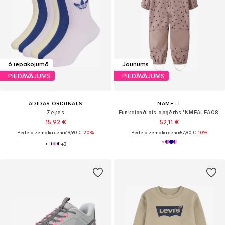
6 iepakojumā
Jaunums
PIEDĀVĀJUMS
PIEDĀVĀJUMS
ADIDAS ORIGINALS
NAME IT
Zeķes
Funkcionālais apģērbs 'NMFALFA08'
15,92 €
52,11 €
Pēdējā zemākā cena:
19,90 €
-20%
Pēdējā zemākā cena:
57,90 €
-10%
+
3