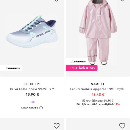
Jaunums
Jaunums
PIEDĀVĀJUMS
SKECHERS
NAME IT
Brīvā laika apavi 'WAVE 92'
Funkcionālais apģērbs 'NMFDry10'
49,90 €
45,43 €
Sākotnējā cena: 64,90 €
Pēdējā zemākā cena:
51,92 €
-12%