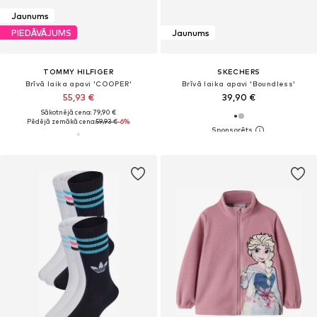
Jaunums
PIEDĀVĀJUMS
Jaunums
TOMMY HILFIGER
SKECHERS
Brīvā laika apavi 'COOPER'
Brīvā laika apavi 'Boundless'
55,93 €
39,90 €
Sākotnējā cena: 79,90 €
Pēdējā zemākā cena:
59,93 €
-6%