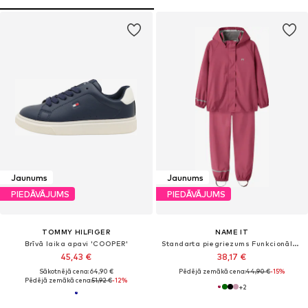
Jaunums
Jaunums
PIEDĀVĀJUMS
PIEDĀVĀJUMS
TOMMY HILFIGER
NAME IT
Brīvā laika apavi 'COOPER'
Standarta piegriezums Funkcionālais apģērbs 'NKNDRY10'
45,43 €
38,17 €
Sākotnējā cena: 64,90 €
Pēdējā zemākā cena:
44,90 €
-15%
Pēdējā zemākā cena:
51,92 €
-12%
+
2