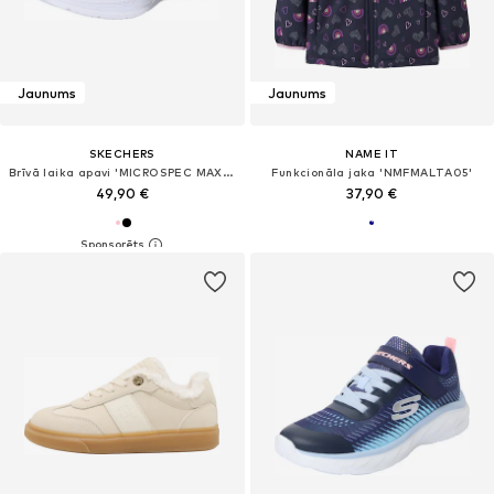
Jaunums
Jaunums
SKECHERS
NAME IT
Brīvā laika apavi 'MICROSPEC MAX ADVANCE'
Funkcionāla jaka 'NMFMALTA05'
49,90 €
37,90 €