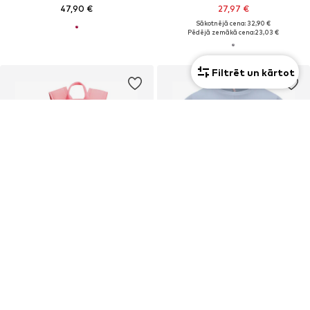
47,90 €
27,97 €
Sākotnējā cena: 32,90 €
Pēdējā zemākā cena:
23,03 €
Filtrēt un kārtot
Jaunums
Jaunums
PIEDĀVĀJUMS
PIEDĀVĀJUMS
TOMMY HILFIGER
ONLY GIRLS
Mugursoma 'Essential'
T-Krekls 'Eva'