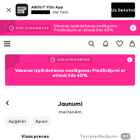
ABOUT YOU App
Uz lietotni
(152 700)
Vasaras izpārdošanas noslēgums:
02
D.
01
H
00
M
03
S
Piedāvājumi ar atlaidi līdz 60%
02
D.
01
H
00
M
03
S
Vasaras izpārdošanas noslēgums: Piedāvājumi ar
atlaidi līdz 60%
Jaunumi
meitenēm
Apģērbi
Apavi
Visas preces
Tavi piedāvājumi
353