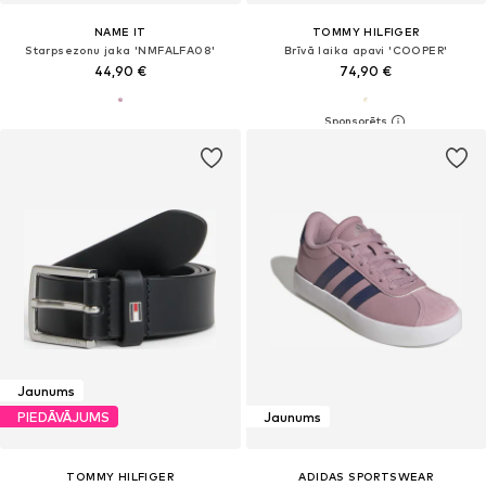
NAME IT
TOMMY HILFIGER
Starpsezonu jaka 'NMFALFA08'
Brīvā laika apavi 'COOPER'
44,90 €
74,90 €
Jaunums
PIEDĀVĀJUMS
Jaunums
TOMMY HILFIGER
ADIDAS SPORTSWEAR