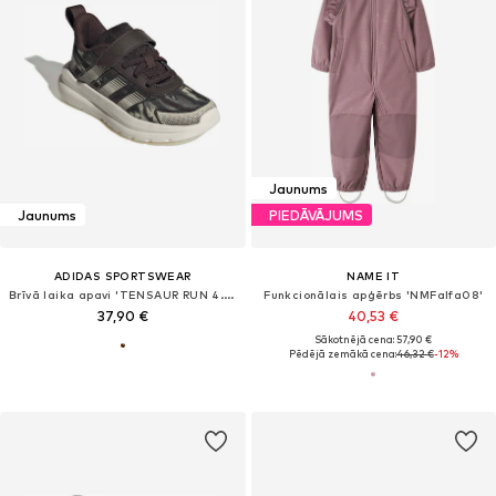
Jaunums
Jaunums
PIEDĀVĀJUMS
ADIDAS SPORTSWEAR
NAME IT
Brīvā laika apavi 'TENSAUR RUN 4.0'
Funkcionālais apģērbs 'NMFalfa08'
37,90 €
40,53 €
Sākotnējā cena: 57,90 €
Pēdējā zemākā cena:
46,32 €
-12%