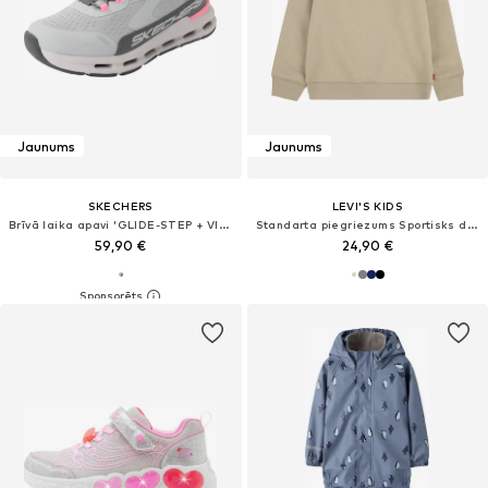
Jaunums
Jaunums
SKECHERS
LEVI'S KIDS
Brīvā laika apavi 'GLIDE-STEP + VISTA LANE'
Standarta piegriezums Sportisks džemperis
59,90 €
24,90 €