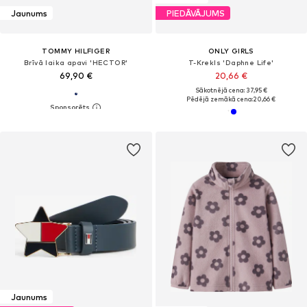
Jaunums
PIEDĀVĀJUMS
TOMMY HILFIGER
ONLY GIRLS
Brīvā laika apavi 'HECTOR'
T-Krekls 'Daphne Life'
69,90 €
20,66 €
Sākotnējā cena: 37,95 €
Pēdējā zemākā cena:
20,66 €
Jaunums