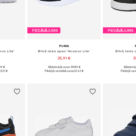
PIEDĀVĀJUMS
PIEDĀVĀJUMS
PUMA
run Lite'
Brīvā laika apavi 'Anzarun Lite'
Brīvā laika a
35,91 €
3
+
2
90 €
Sākotnējā cena: 39,90 €
Sākotnēj
zmēros
Pieejams daudzos izmēros
Pieejams 
5,11 €
Pēdējā zemākā cena:
31,41 €
Pēdējā ze
ozam
Pievienot grozam
Pievie