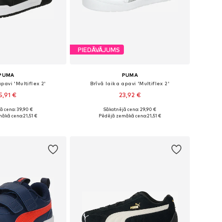
PIEDĀVĀJUMS
PUMA
PUMA
pavi 'Multiflex 2'
Brīvā laika apavi 'Multiflex 2'
5,91 €
23,92 €
ā cena: 39,90 €
Sākotnējā cena: 29,90 €
daudzos izmēros
Pieejams daudzos izmēros
mākā cena:
21,51 €
Pēdējā zemākā cena:
21,51 €
not grozam
Pievienot grozam