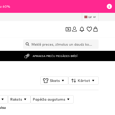
īdz 60%
LV
LV
APMAKSA PREČU PIEGĀDES BRĪDĪ
Skats
Kārtot
Raksts
Papēža augstums
visu