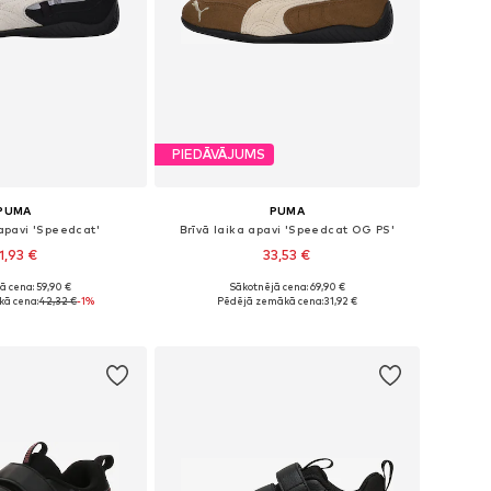
PIEDĀVĀJUMS
PUMA
PUMA
 apavi 'Speedcat'
Brīvā laika apavi 'Speedcat OG PS'
1,93 €
33,53 €
ā cena: 59,90 €
Sākotnējā cena: 69,90 €
daudzos izmēros
Pieejamie izmēri: 29, 30, 31, 32, 33
ā cena:
42,32 €
-1%
Pēdējā zemākā cena:
31,92 €
not grozam
Pievienot grozam