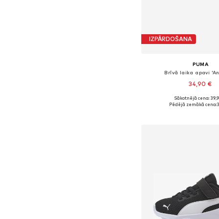
IZPĀRDOŠANA
PUMA
Brīvā laika apavi 'A
34,90 €
+
2
Sākotnējā cena: 39,
Pieejamie izmēri: 28, 30, 3
Pēdējā zemākā cena:
3
Pievienot gr