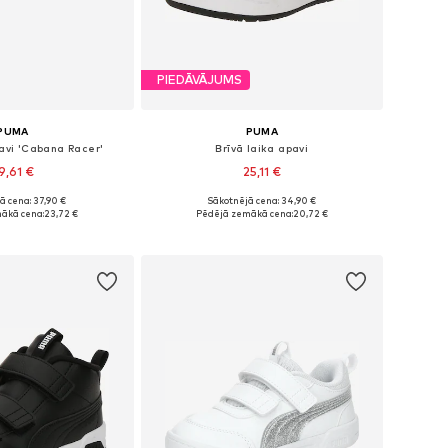
PIEDĀVĀJUMS
PUMA
PUMA
pavi 'Cabana Racer'
Brīvā laika apavi
9,61 €
25,11 €
ā cena: 37,90 €
Sākotnējā cena: 34,90 €
daudzos izmēros
Pieejams daudzos izmēros
ākā cena:
23,72 €
Pēdējā zemākā cena:
20,72 €
not grozam
Pievienot grozam