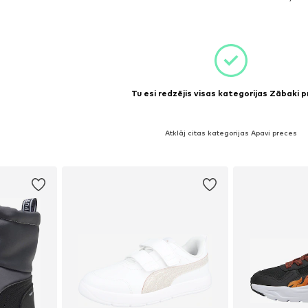
ozam
Pievienot grozam
Pievie
Tu esi redzējis visas kategorijas Zābaki 
Atklāj citas kategorijas Apavi preces