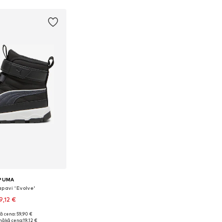
PUMA
pavi 'Evolve'
9,12 €
ā cena: 59,90 €
ie izmēri: 20
mākā cena:
19,12 €