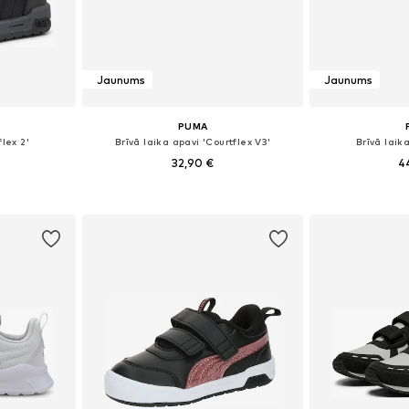
Jaunums
Jaunums
PUMA
lex 2'
Brīvā laika apavi 'Courtflex V3'
Brīvā laik
32,90 €
4
zmēros
Pieejams daudzos izmēros
Pieejams 
ozam
Pievienot grozam
Pievie