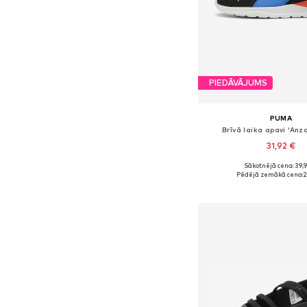
PIEDĀVĀJUMS
PUMA
Brīvā laika apavi 'Anza
31,92 €
+
2
Sākotnējā cena: 39,
Pieejamie izmēri: 29, 31, 3
Pēdējā zemākā cena:
2
Pievienot gr