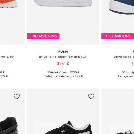
PIEDĀVĀJUMS
PIEDĀVĀJUMS
PUMA
run Lite'
Brīvā laika apavi 'Smash 3.0'
Brīvā laika a
31,41 €
2
90 €
Sākotnējā cena: 39,90 €
Sākotnēj
2, 33, 34, 35
Pieejamie izmēri: 28, 29, 31, 32, 33, 35
Pieejams 
7,92 €
Pēdējā zemākā cena:
23,72 €
Pēdējā zem
ozam
Pievienot grozam
Pievie