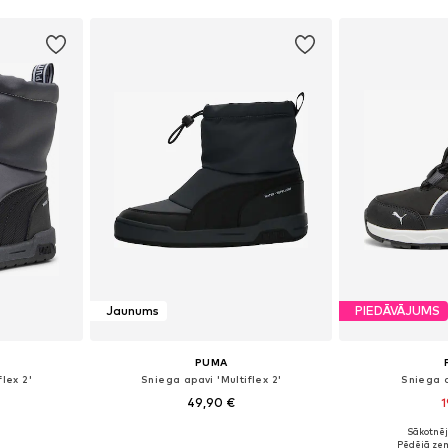
Jaunums
PIEDĀVĀJUMS
PUMA
lex 2'
Sniega apavi 'Multiflex 2'
Sniega a
49,90 €
1
Sākotnēj
zmēros
Pieejams daudzos izmēros
Pieejam
Pēdējā ze