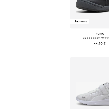
Jaunums
PUMA
Sniega apavi 'Multif
44,90 €
Pieejams daudzos i
Pievienot gr