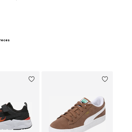
not grozam
preces