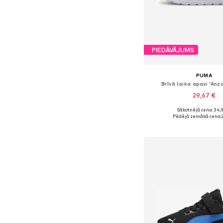
PIEDĀVĀJUMS
PUMA
Brīvā laika apavi 'Anza
29,67 €
+
3
Sākotnējā cena: 34,
Pieejams daudzos i
Pēdējā zemākā cena:
2
Pievienot gr