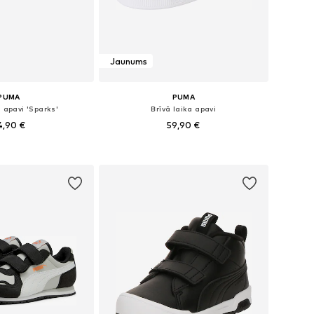
Jaunums
PUMA
PUMA
a apavi 'Sparks'
Brīvā laika apavi
4,90 €
59,90 €
daudzos izmēros
Pieejams daudzos izmēros
not grozam
Pievienot grozam