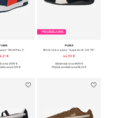
PIEDĀVĀJUMS
PUMA
PUMA
pavi 'Multiflex 2'
Brīvā laika apavi 'Speedcat OG PS'
4,21 €
44,93 €
ā cena: 29,90 €
Sākotnējā cena: 69,90 €
daudzos izmēros
Pieejams daudzos izmēros
ākā cena:
23,90 €
Pēdējā zemākā cena:
38,32 €
not grozam
Pievienot grozam