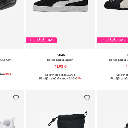
PIEDĀVĀJUMS
PIEDĀVĀJUMS
PUMA
peedcat'
Brīvā laika apavi
Brīvā laika
41,93 €
4
90 €
-30%
Sākotnējā cena: 59,90 €
Sākotnēj
zmēros
Pieejams daudzos izmēros
Pieejams 
Pēdējā zemākā cena:
42,32 €
-1%
Pēdējā zemāk
ozam
Pievienot grozam
Pievie