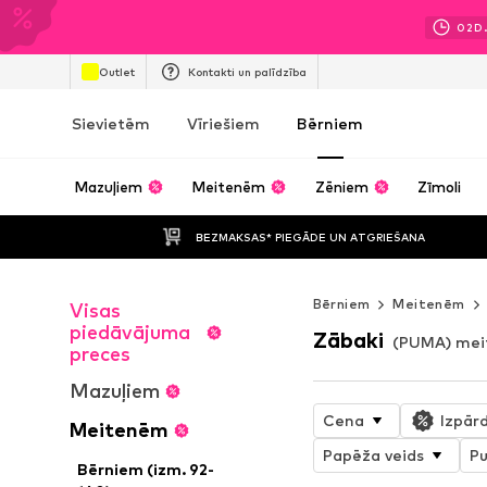
02
D
Outlet
Kontakti un palīdzība
Sievietēm
Vīriešiem
Bērniem
Mazuļiem
Meitenēm
Zēniem
Zīmoli
BEZMAKSAS* PIEGĀDE UN ATGRIEŠANA
Bērniem
Meitenēm
Visas
piedāvājuma
Zābaki
(PUMA) me
preces
Mazuļiem
Cena
Izpār
Meitenēm
Papēža veids
Pu
Bērniem (izm. 92-