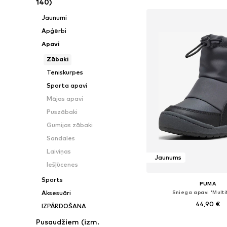
140)
Jaunumi
Apģērbi
Apavi
Zābaki
Teniskurpes
Sporta apavi
Mājas apavi
Puszābaki
Gumijas zābaki
Sandales
Laiviņas
Jaunums
Iešļūcenes
Sports
PUMA
Sniega apavi 'Multif
Aksesuāri
44,90 €
IZPĀRDOŠANA
Pusaudžiem (izm.
Pieejams daudzos i