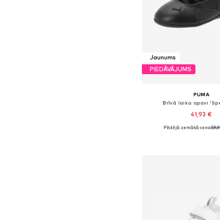
Jaunums
PIEDĀVĀJUMS
PUMA
Brīvā laika apavi 'S
41,93 €
Pēdējā zemākā cena:
59,
Pieejams daudzos i
Pievienot gr