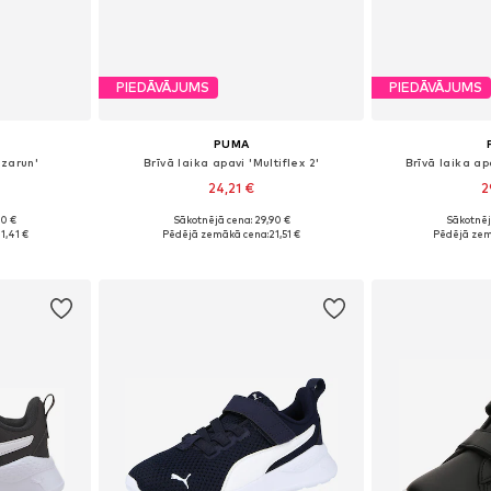
PIEDĀVĀJUMS
PIEDĀVĀJUMS
PUMA
nzarun'
Brīvā laika apavi 'Multiflex 2'
Brīvā laika a
24,21 €
2
90 €
Sākotnējā cena: 29,90 €
Sākotnēj
1, 32, 33, 34
Pieejams daudzos izmēros
Pieejams 
1,41 €
Pēdējā zemākā cena:
21,51 €
Pēdējā zem
ozam
Pievienot grozam
Pievie