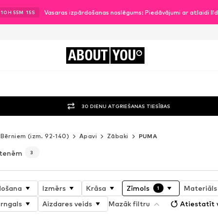
Vasaras izpārdošanas noslēgums: Piedāvājumi ar atlaidi l
.
10
H
55
M
14
S
ABOUT
YOU
30 DIENU ATGRIEŠANAS TIESĪBAS
Bērniem (izm. 92-140)
Apavi
Zābaki
PUMA
itenēm
3
došana
Izmērs
Krāsa
Zīmols
Materiāls
1
rngals
Aizdares veids
Mazāk filtru
Atiestatīt 