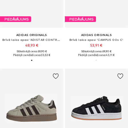
PIEDĀVĀJUMS
PIEDĀVĀJUMS
ADIDAS ORIGINALS
ADIDAS ORIGINALS
Brīvā laika apavi 'ADISTAR CONTROL 5'
Brīvā laika apavi 'CAMPUS 00s C'
48,93 €
53,91 €
Sākotnējā cena: 69,90 €
Sākotnējā cena: 69,90 €
Pēdējā zemākā cena:
33,53 €
Pēdējā zemākā cena:
43,11 €