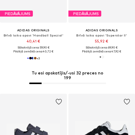
PIEDĀVĀJUMS
PIEDĀVĀJUMS
ADIDAS ORIGINALS
ADIDAS ORIGINALS
Brīvā laika apavi 'Handball Spezial'
Brīvā laika apavi 'Superstar II'
40,41 €
55,92 €
Sākotnējā cena: 59,90 €
Sākotnējā cena: 69,90 €
Pēdējā zemākā cena:
40,72 €
Pēdējā zemākā cena:
47,92 €
+
3
Tu esi apskatījis/-usi 32 preces no
199