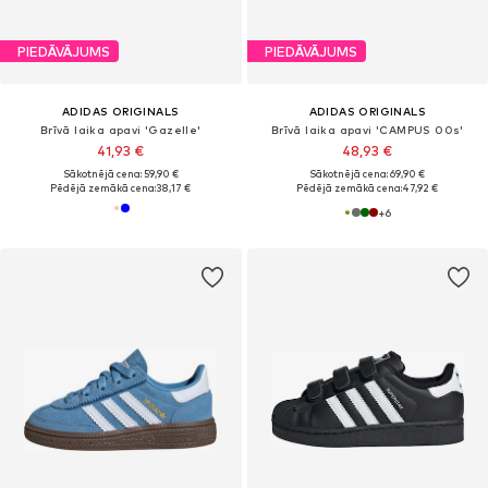
PIEDĀVĀJUMS
PIEDĀVĀJUMS
ADIDAS ORIGINALS
ADIDAS ORIGINALS
Brīvā laika apavi 'Gazelle'
Brīvā laika apavi 'CAMPUS 00s'
41,93 €
48,93 €
Sākotnējā cena: 59,90 €
Sākotnējā cena: 69,90 €
Pēdējā zemākā cena:
38,17 €
Pēdējā zemākā cena:
47,92 €
+
6