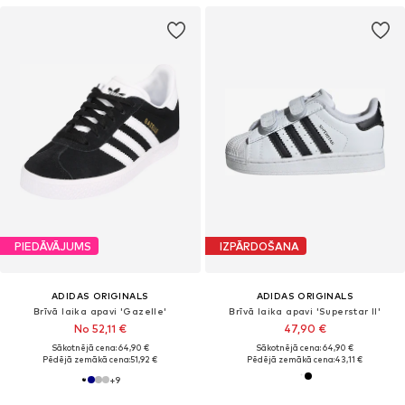
PIEDĀVĀJUMS
IZPĀRDOŠANA
ADIDAS ORIGINALS
ADIDAS ORIGINALS
Brīvā laika apavi 'Gazelle'
Brīvā laika apavi 'Superstar II'
No 52,11 €
47,90 €
Sākotnējā cena: 64,90 €
Sākotnējā cena: 64,90 €
Pēdējā zemākā cena:
51,92 €
Pēdējā zemākā cena:
43,11 €
+
9