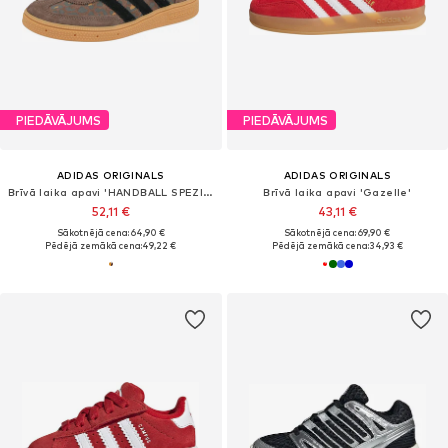
PIEDĀVĀJUMS
PIEDĀVĀJUMS
ADIDAS ORIGINALS
ADIDAS ORIGINALS
Brīvā laika apavi 'HANDBALL SPEZIAL'
Brīvā laika apavi 'Gazelle'
52,11 €
43,11 €
Sākotnējā cena: 64,90 €
Sākotnējā cena: 69,90 €
Pēdējā zemākā cena:
49,22 €
Pēdējā zemākā cena:
34,93 €