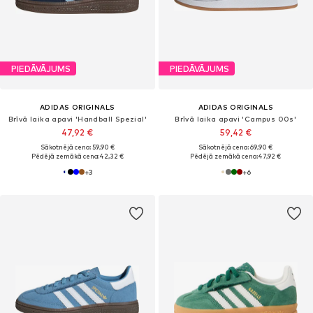
PIEDĀVĀJUMS
PIEDĀVĀJUMS
ADIDAS ORIGINALS
ADIDAS ORIGINALS
Brīvā laika apavi 'Handball Spezial'
Brīvā laika apavi 'Campus 00s'
47,92 €
59,42 €
Sākotnējā cena: 59,90 €
Sākotnējā cena: 69,90 €
Pēdējā zemākā cena:
42,32 €
Pēdējā zemākā cena:
47,92 €
+
3
+
6