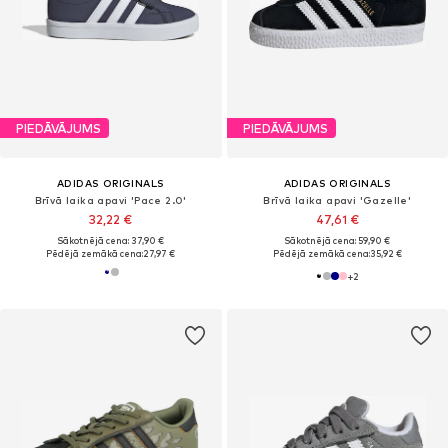
PIEDĀVĀJUMS
PIEDĀVĀJUMS
ADIDAS ORIGINALS
ADIDAS ORIGINALS
Brīvā laika apavi 'Pace 2.0'
Brīvā laika apavi 'Gazelle'
32,22 €
47,61 €
Sākotnējā cena: 37,90 €
Sākotnējā cena: 59,90 €
Pēdējā zemākā cena:
27,97 €
Pēdējā zemākā cena:
35,92 €
+
2