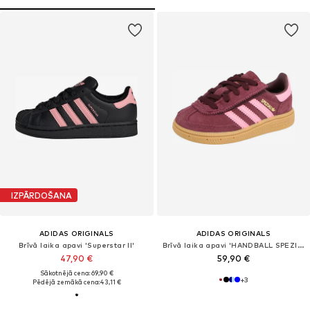
IZPĀRDOŠANA
ADIDAS ORIGINALS
ADIDAS ORIGINALS
Brīvā laika apavi 'Superstar II'
Brīvā laika apavi 'HANDBALL SPEZIAL'
47,90 €
59,90 €
Sākotnējā cena: 69,90 €
+
3
Pēdējā zemākā cena:
43,11 €