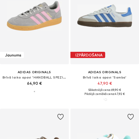
Jaunums
IZPĀRDOŠANA
ADIDAS ORIGINALS
ADIDAS ORIGINALS
Brīvā laika apavi 'HANDBALL SPEZIAL C'
Brīvā laika apavi 'Samba'
64,90 €
47,90 €
Sākotnējā cena: 69,90 €
Pēdējā zemākā cena:
47,92 €