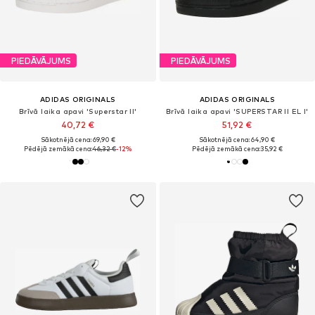
PIEDĀVĀJUMS
PIEDĀVĀJUMS
ADIDAS ORIGINALS
ADIDAS ORIGINALS
Brīvā laika apavi 'Superstar II'
Brīvā laika apavi 'SUPERSTAR II EL I'
40,72 €
51,92 €
Sākotnējā cena: 69,90 €
Sākotnējā cena: 64,90 €
Pēdējā zemākā cena:
46,32 €
-12%
Pēdējā zemākā cena:
35,92 €