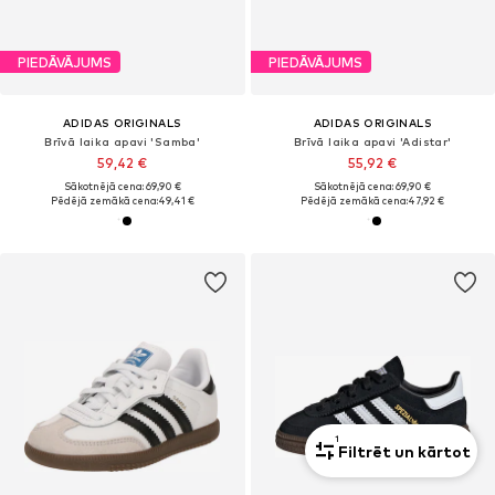
PIEDĀVĀJUMS
PIEDĀVĀJUMS
ADIDAS ORIGINALS
ADIDAS ORIGINALS
Brīvā laika apavi 'Samba'
Brīvā laika apavi 'Adistar'
59,42 €
55,92 €
Sākotnējā cena: 69,90 €
Sākotnējā cena: 69,90 €
Pēdējā zemākā cena:
49,41 €
Pēdējā zemākā cena:
47,92 €
1
Filtrēt un kārtot