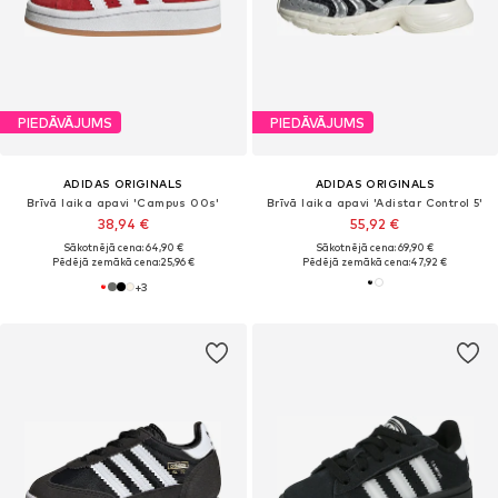
PIEDĀVĀJUMS
PIEDĀVĀJUMS
ADIDAS ORIGINALS
ADIDAS ORIGINALS
Brīvā laika apavi 'Campus 00s'
Brīvā laika apavi 'Adistar Control 5'
38,94 €
55,92 €
Sākotnējā cena: 64,90 €
Sākotnējā cena: 69,90 €
Pēdējā zemākā cena:
25,96 €
Pēdējā zemākā cena:
47,92 €
+
3