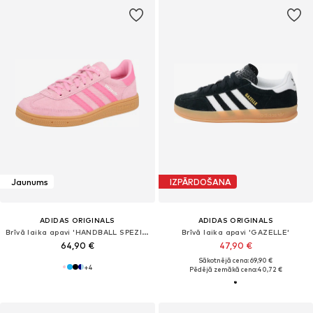
Jaunums
IZPĀRDOŠANA
ADIDAS ORIGINALS
ADIDAS ORIGINALS
Brīvā laika apavi 'HANDBALL SPEZIAL'
Brīvā laika apavi 'GAZELLE'
64,90 €
47,90 €
Sākotnējā cena: 69,90 €
+
4
Pēdējā zemākā cena:
40,72 €