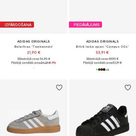
IZPĀRDOŠANA
PIEDĀVĀJUMS
ADIDAS ORIGINALS
ADIDAS ORIGINALS
Balerīnas 'Taekwondo'
Brīvā laika apavi 'Campus 00s'
21,90 €
53,91 €
Sākotnējā cena: 54,90 €
Sākotnējā cena: 69,90 €
Pēdējā zemākā cena:
24,21 €
-9%
Pēdējā zemākā cena:
53,91 €
+
6