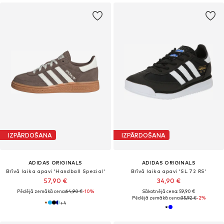
IZPĀRDOŠANA
IZPĀRDOŠANA
ADIDAS ORIGINALS
ADIDAS ORIGINALS
Brīvā laika apavi 'Handball Spezial'
Brīvā laika apavi 'SL 72 RS'
57,90 €
34,90 €
Pēdējā zemākā cena:
64,90 €
-10%
Sākotnējā cena: 59,90 €
Pēdējā zemākā cena:
35,92 €
-2%
+
4