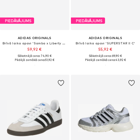
PIEDĀVĀJUMS
PIEDĀVĀJUMS
ADIDAS ORIGINALS
ADIDAS ORIGINALS
Brīvā laika apavi 'Samba x Liberty London'
Brīvā laika apavi 'SUPERSTAR II C'
59,92 €
55,92 €
Sākotnējā cena: 74,90 €
Sākotnējā cena: 69,90 €
Pēdējā zemākā cena:
51,92 €
Pēdējā zemākā cena:
43,92 €