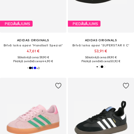
PIEDĀVĀJUMS
PIEDĀVĀJUMS
ADIDAS ORIGINALS
ADIDAS ORIGINALS
Brīvā laika apavi 'Handball Spezial'
Brīvā laika apavi 'SUPERSTAR II C'
47,61 €
53,91 €
Sākotnējā cena: 59,90 €
Sākotnējā cena: 69,90 €
Pēdējā zemākā cena:
44,90 €
Pēdējā zemākā cena:
50,92 €
+
3