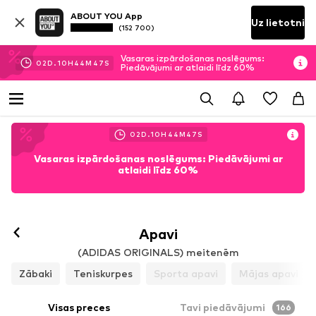
ABOUT YOU App
Uz lietotni
(152 700)
Vasaras izpārdošanas noslēgums:
02
D.
10
H
44
M
45
S
Piedāvājumi ar atlaidi līdz 60%
02
D.
10
H
44
M
45
S
Vasaras izpārdošanas noslēgums: Piedāvājumi ar
atlaidi līdz 60%
Apavi
(ADIDAS ORIGINALS) meitenēm
Zābaki
Teniskurpes
Sporta apavi
Mājas apavi
Visas preces
Tavi piedāvājumi
166