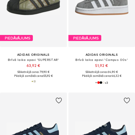
PIEDĀVĀJUMS
PIEDĀVĀJUMS
ADIDAS ORIGINALS
ADIDAS ORIGINALS
Brīvā laika apavi 'SUPERSTAR'
Brīvā laika apavi 'Campus 00s'
63,92 €
51,92 €
Sākotnējā cena: 79,90 €
Sākotnējā cena: 64,90 €
Pēdējā zemākā cena:
55,92 €
Pēdējā zemākā cena:
46,32 €
+
3