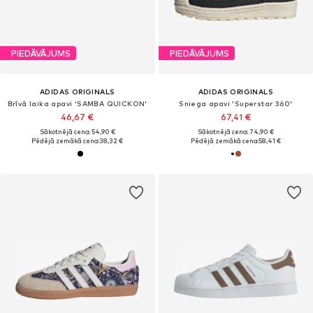
PIEDĀVĀJUMS
PIEDĀVĀJUMS
ADIDAS ORIGINALS
ADIDAS ORIGINALS
Brīvā laika apavi 'SAMBA QUICKON'
Sniega apavi 'Superstar 360'
46,67 €
67,41 €
Sākotnējā cena: 54,90 €
Sākotnējā cena: 74,90 €
Pēdējā zemākā cena:
38,32 €
Pēdējā zemākā cena:
58,41 €