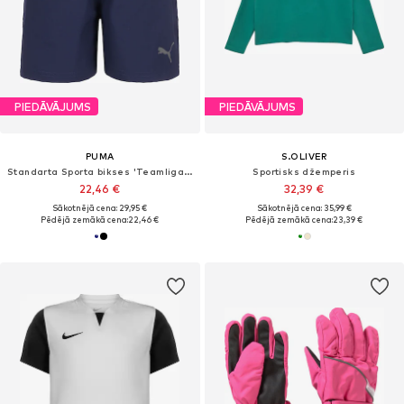
PIEDĀVĀJUMS
PIEDĀVĀJUMS
PUMA
S.OLIVER
Standarta Sporta bikses 'Teamliga Sideline'
Sportisks džemperis
22,46 €
32,39 €
Sākotnējā cena: 29,95 €
Sākotnējā cena: 35,99 €
Pēdējā zemākā cena:
22,46 €
Pēdējā zemākā cena:
23,39 €