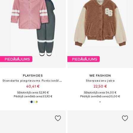
PIEDĀVĀJUMS
PIEDĀVĀJUMS
PLAYSHOES
WE FASHION
Standarta piegriezums Funkcionālais apģērbs
Starpsezonu jaka
40,41 €
22,50 €
Sākotnējā cena: 52,90 €
Sākotnējā cena: 54,00 €
Pēdējā zemākā cena:
33,92 €
Pēdējā zemākā cena:
20,00 €