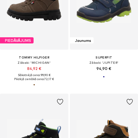
PIEDĀVĀJUMS
Jaunums
TOMMY HILFIGER
SUPERFIT
Zābaki 'MICHIGAN'
Zābaki 'JUPITER'
84,92 €
94,90 €
Sākotnējā cena: 99,90 €
Pēdējā zemākā cena:
72,17 €