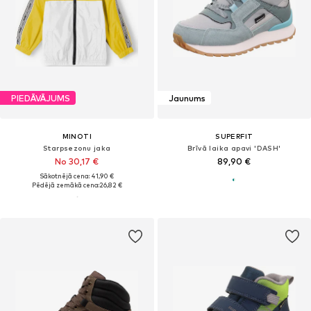
PIEDĀVĀJUMS
Jaunums
MINOTI
SUPERFIT
Starpsezonu jaka
Brīvā laika apavi 'DASH'
No 30,17 €
89,90 €
Sākotnējā cena: 41,90 €
Pēdējā zemākā cena:
26,82 €