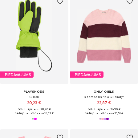
PIEDĀVĀJUMS
PIEDĀVĀJUMS
PLAYSHOES
ONLY GIRLS
Cimdi
Džemperis 'KOGSandy'
20,23 €
22,87 €
Sākotnējā cena: 28,90 €
Sākotnējā cena: 26,90 €
Pēdējā zemākā cena:
18,13 €
Pēdējā zemākā cena:
21,51 €