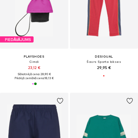
PIEDĀVĀJUMS
PLAYSHOES
DESIGUAL
Cimdi
Šaurs Sporta bikses
23,12 €
29,95 €
Sākotnējā cena: 28,90 €
Pēdējā zemākā cena:
18,13 €