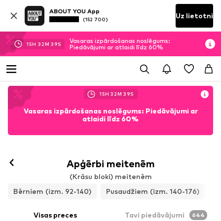
ABOUT YOU App
Uz lietotni
(152 700)
Vasaras izpārdošanas noslēgums:
15
H
32
M
37
S
Piedāvājumi ar atlaidi līdz 60%
15
H
32
M
37
S
Vasaras izpārdošanas noslēgums: Piedāvājumi ar
atlaidi līdz 60%
Apģērbi meitenēm
(Krāsu bloki) meitenēm
Bērniem (izm. 92-140)
Pusaudžiem (izm. 140-176)
Visas preces
Tavi piedāvājumi
644