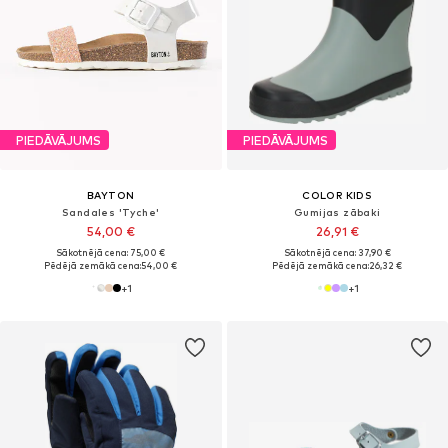
PIEDĀVĀJUMS
PIEDĀVĀJUMS
BAYTON
COLOR KIDS
Sandales 'Tyche'
Gumijas zābaki
54,00 €
26,91 €
Sākotnējā cena: 75,00 €
Sākotnējā cena: 37,90 €
Pēdējā zemākā cena:
54,00 €
Pēdējā zemākā cena:
26,32 €
+
1
+
1