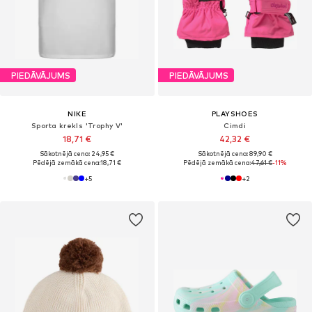
PIEDĀVĀJUMS
PIEDĀVĀJUMS
NIKE
PLAYSHOES
Sporta krekls 'Trophy V'
Cimdi
18,71 €
42,32 €
Sākotnējā cena: 24,95 €
Sākotnējā cena: 89,90 €
Pēdējā zemākā cena:
18,71 €
Pēdējā zemākā cena:
47,61 €
-11%
+
5
+
2