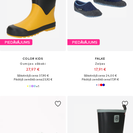
PIEDĀVĀJUMS
PIEDĀVĀJUMS
COLOR KIDS
FALKE
Gumijas zābaki
Zeķes
27,97 €
17,91 €
Sākotnējā cena: 37,90 €
Sākotnējā cena: 24,00 €
Pēdējā zemākā cena:
23,92 €
Pēdējā zemākā cena:
17,91 €
+
1