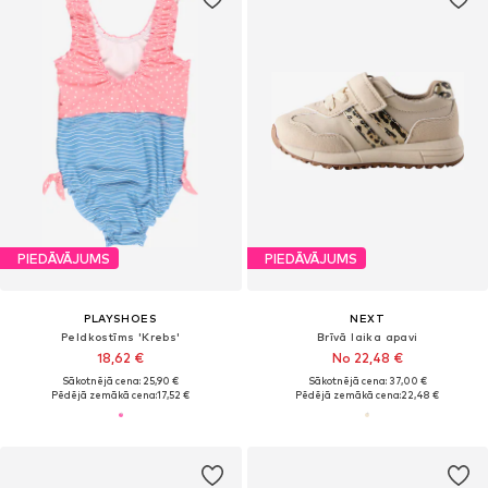
PIEDĀVĀJUMS
PIEDĀVĀJUMS
PLAYSHOES
NEXT
Peldkostīms 'Krebs'
Brīvā laika apavi
18,62 €
No 22,48 €
Sākotnējā cena: 25,90 €
Sākotnējā cena: 37,00 €
Pēdējā zemākā cena:
17,52 €
Pēdējā zemākā cena:
22,48 €