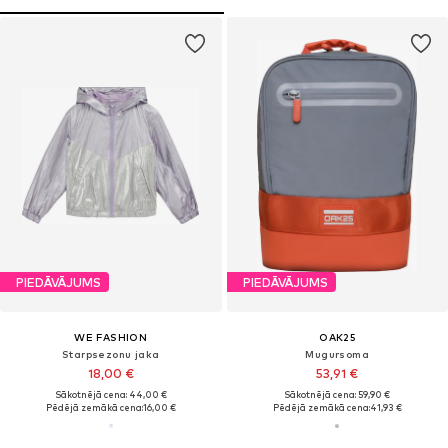
PIEDĀVĀJUMS
PIEDĀVĀJUMS
WE FASHION
OAK25
Starpsezonu jaka
Mugursoma
18,00 €
53,91 €
Sākotnējā cena: 44,00 €
Sākotnējā cena: 59,90 €
Pēdējā zemākā cena:
16,00 €
Pēdējā zemākā cena:
41,93 €