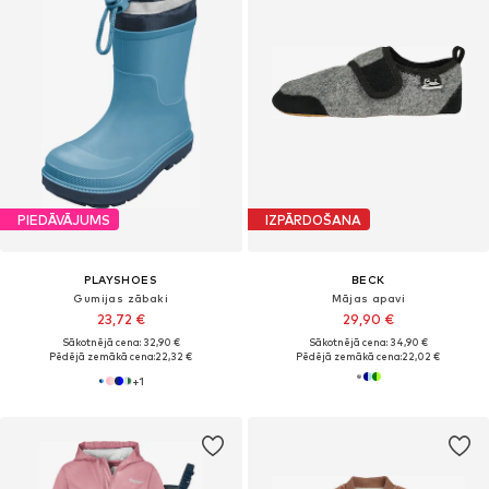
PIEDĀVĀJUMS
IZPĀRDOŠANA
PLAYSHOES
BECK
Gumijas zābaki
Mājas apavi
23,72 €
29,90 €
Sākotnējā cena: 32,90 €
Sākotnējā cena: 34,90 €
Pēdējā zemākā cena:
22,32 €
Pēdējā zemākā cena:
22,02 €
+
1