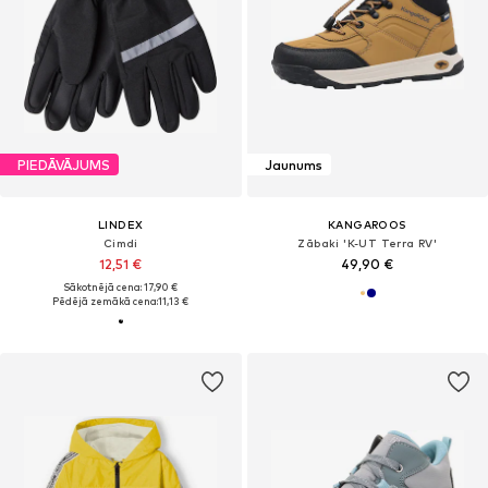
PIEDĀVĀJUMS
Jaunums
LINDEX
KANGAROOS
Cimdi
Zābaki 'K-UT Terra RV'
12,51 €
49,90 €
Sākotnējā cena: 17,90 €
Pēdējā zemākā cena:
11,13 €