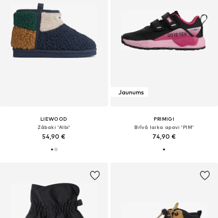
Jaunums
LIEWOOD
PRIMIGI
Zābaki 'Albi'
Brīvā laika apavi 'PIM'
54,90 €
74,90 €