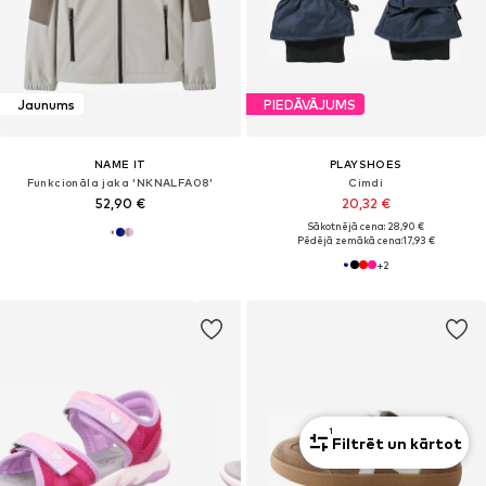
Jaunums
PIEDĀVĀJUMS
NAME IT
PLAYSHOES
Funkcionāla jaka 'NKNALFA08'
Cimdi
52,90 €
20,32 €
Sākotnējā cena: 28,90 €
Pēdējā zemākā cena:
17,93 €
+
2
1
Filtrēt un kārtot