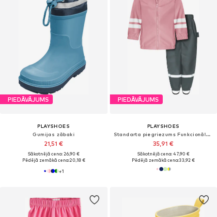
PIEDĀVĀJUMS
PIEDĀVĀJUMS
PLAYSHOES
PLAYSHOES
Gumijas zābaki
Standarta piegriezums Funkcionālais apģērbs
21,51 €
35,91 €
Sākotnējā cena: 26,90 €
Sākotnējā cena: 47,90 €
Pēdējā zemākā cena:
20,18 €
Pēdējā zemākā cena:
33,92 €
+
1