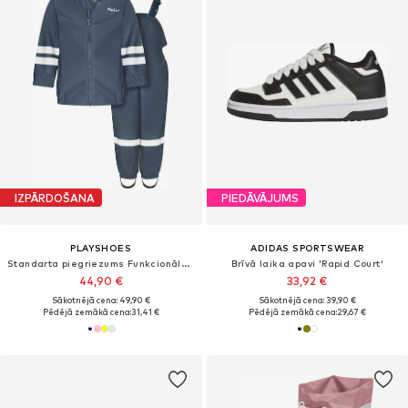
IZPĀRDOŠANA
PIEDĀVĀJUMS
PLAYSHOES
ADIDAS SPORTSWEAR
Standarta piegriezums Funkcionālais apģērbs
Brīvā laika apavi 'Rapid Court'
44,90 €
33,92 €
Sākotnējā cena: 49,90 €
Sākotnējā cena: 39,90 €
Pēdējā zemākā cena:
31,41 €
Pēdējā zemākā cena:
29,67 €