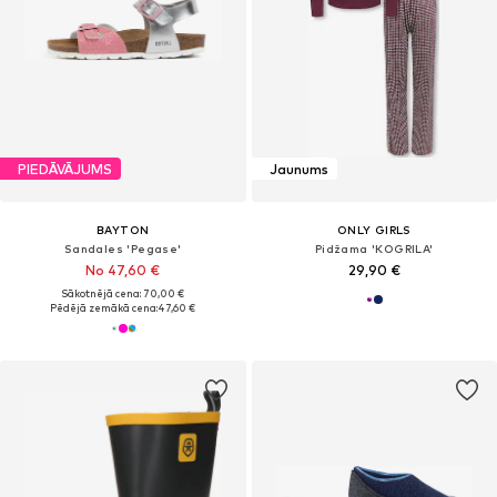
PIEDĀVĀJUMS
Jaunums
BAYTON
ONLY GIRLS
Sandales 'Pegase'
Pidžama 'KOGRILA'
No 47,60 €
29,90 €
Sākotnējā cena: 70,00 €
Pēdējā zemākā cena:
47,60 €