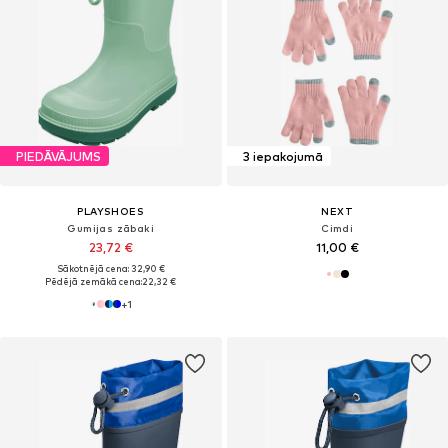
PIEDĀVĀJUMS
3 iepakojumā
PLAYSHOES
NEXT
Gumijas zābaki
Cimdi
23,72 €
11,00 €
Sākotnējā cena: 32,90 €
Pēdējā zemākā cena:
22,32 €
+
1