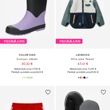
PIEDĀVĀJUMS
PIEDĀVĀJUMS
COLOR KIDS
LIEWOOD
Gumijas zābaki
Flīsa jaka 'Nolan'
30,32 €
67,41 €
Sākotnējā cena: 37,90 €
Sākotnējā cena: 74,90 €
Pēdējā zemākā cena:
26,53 €
Pēdējā zemākā cena:
51,92 €
+
1
+
1