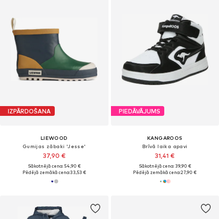
IZPĀRDOŠANA
PIEDĀVĀJUMS
LIEWOOD
KANGAROOS
Gumijas zābaki 'Jesse'
Brīvā laika apavi
37,90 €
31,41 €
Sākotnējā cena: 54,90 €
Sākotnējā cena: 39,90 €
Pēdējā zemākā cena:
33,53 €
Pēdējā zemākā cena:
27,90 €