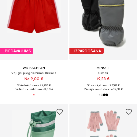
PIEDĀVĀJUMS
IZPĀRDOŠANA
WE FASHION
MINOTI
Vaļīgs piegriezums Bikses
Cimdi
No 9,00 €
19,53 €
Sākotnējā cena: 22,00 €
Sākotnējā cena: 27,90 €
Pēdējā zemākā cena:
8,00 €
Pēdējā zemākā cena:
17,58 €