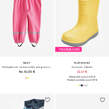
PIEDĀVĀJUMS
NEXT
PLAYSHOES
Pakapēniski sašaurināts piegriezums Funkcionālas bikses
Gumijas zābaki
No 16,00 €
22,41 €
Sākotnējā cena: 24,90 €
Pēdējā zemākā cena:
17,91 €
+
1