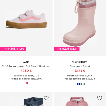
PIEDĀVĀJUMS
PIEDĀVĀJUMS
VANS
PLAYSHOES
Brīvā laika apavi 'Old Skool Hook and Loop'
Gumijas zābaki
49,50 €
23,72 €
Sākotnējā cena: 55,00 €
Sākotnējā cena: 32,90 €
Pēdējā zemākā cena:
23,38 €
Pēdējā zemākā cena:
22,32 €
+
1