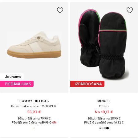
Jaunums
PIEDĀVĀJUMS
IZPĀRDOŠANA
TOMMY HILFIGER
MINOTI
Brīvā laika apavi 'COOPER'
Cimdi
55,93 €
No 18,13 €
Sākotnējā cena: 79,90 €
Sākotnējā cena: 25,90 €
Pēdējā zemākā cena:
59,93 €
-6%
Pēdējā zemākā cena:
16,32 €