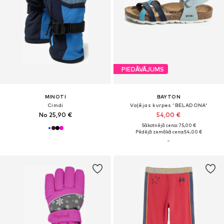
PIEDĀVĀJUMS
MINOTI
BAYTON
Cimdi
Vaļējas kurpes 'BELADONA'
No 25,90 €
54,00 €
Sākotnējā cena: 75,00 €
Pēdējā zemākā cena:
54,00 €