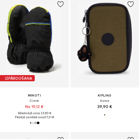
IZPĀRDOŠANA
MINOTI
KIPLING
Cimdi
Soma
No 19,12 €
39,90 €
Sākotnējā cena: 23,90 €
Pēdējā zemākā cena:
17,21 €