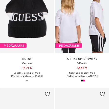
PIEDĀVĀJUMS
PIEDĀVĀJUMS
GUESS
ADIDAS SPORTSWEAR
Cepure
T-Krekls
17,91 €
12,67 €
Sākotnējā cena: 24,90 €
Sākotnējā cena: 14,90 €
Pēdējā zemākā cena:
14,93 €
Pēdējā zemākā cena:
10,97 €