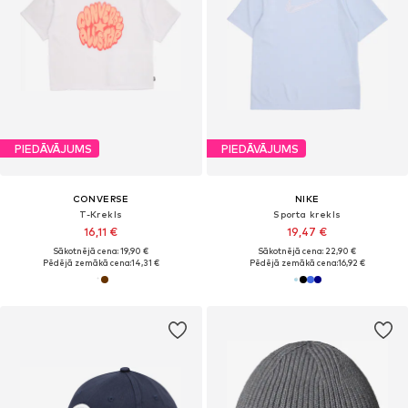
PIEDĀVĀJUMS
PIEDĀVĀJUMS
CONVERSE
NIKE
T-Krekls
Sporta krekls
16,11 €
19,47 €
Sākotnējā cena: 19,90 €
Sākotnējā cena: 22,90 €
Pēdējā zemākā cena:
14,31 €
Pēdējā zemākā cena:
16,92 €