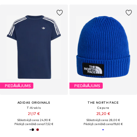
PIEDĀVĀJUMS
PIEDĀVĀJUMS
ADIDAS ORIGINALS
THE NORTH FACE
T-Krekls
Cepure
21,17 €
25,20 €
Sākotnējā cena: 24,90 €
Sākotnējā cena: 28,00 €
Pēdējā zemākā cena:
17,52 €
Pēdējā zemākā cena:
19,60 €