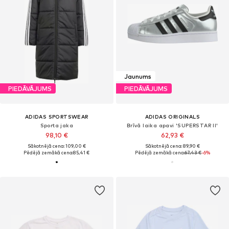
Jaunums
PIEDĀVĀJUMS
PIEDĀVĀJUMS
ADIDAS SPORTSWEAR
ADIDAS ORIGINALS
Sporta jaka
Brīvā laika apavi 'SUPERSTAR II'
98,10 €
62,93 €
Sākotnējā cena: 109,00 €
Sākotnējā cena: 89,90 €
Pēdējā zemākā cena:
85,41 €
Pēdējā zemākā cena:
67,43 €
-6%