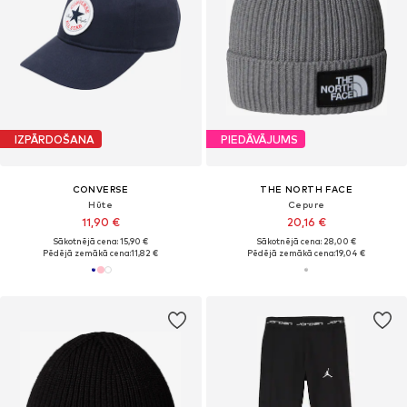
IZPĀRDOŠANA
PIEDĀVĀJUMS
CONVERSE
THE NORTH FACE
Hūte
Cepure
11,90 €
20,16 €
Sākotnējā cena: 15,90 €
Sākotnējā cena: 28,00 €
Pēdējā zemākā cena:
11,82 €
Pēdējā zemākā cena:
19,04 €