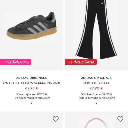
PIEDĀVĀJUMS
IZPĀRDOŠANA
ADIDAS ORIGINALS
ADIDAS ORIGINALS
Brīvā laika apavi 'GAZELLE INDOOR'
Plati gali Bikses
62,93 €
27,90 €
Sākotnējā cena: 89,90 €
Sākotnējā cena: 34,90 €
Pēdējā zemākā cena:
55,93 €
Pēdējā zemākā cena:
22,32 €