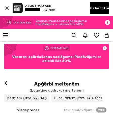
ABOUT YOU App
Uz lietotni
(152 700)
Vasaras izpārdošanas noslēgums:
17
H
16
M
55
S
Piedāvājumi ar atlaidi līdz 60%
17
H
16
M
55
S
Vasaras izpārdošanas noslēgums: Piedāvājumi ar
atlaidi līdz 60%
Apģērbi meitenēm
(Logotipu apdruka) meitenēm
Bērniem (izm. 92-140)
Pusaudžiem (izm. 140-176)
Visas preces
Tavi piedāvājumi
2988