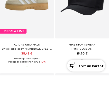
PIEDĀVĀJUMS
ADIDAS ORIGINALS
NIKE SPORTSWEAR
Brīvā laika apavi 'HANDBALL SPEZIAL BOLD'
Hūte 'CLUB US'
38,43 €
19,90 €
Sākotnējā cena: 79,90 €
Pēdējā zemākā cena:
43,92 €
-12%
1
Filtrēt un kārtot