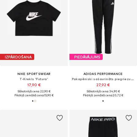
IZPĀRDOŠANA
PIEDĀVĀJUMS
NIKE SPORTSWEAR
ADIDAS PERFORMANCE
T-Krekls 'Futura'
Pakapēniski sašaurināts piegriezums Sporta bikses 'Tiro 25 Essentials'
17,90 €
27,92 €
Sākotnējā cena: 22,90 €
Sākotnējā cena: 34,90 €
Pēdējā zemākā cena:
15,90 €
Pēdējā zemākā cena:
20,72 €