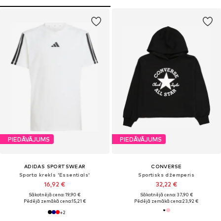
PIEDĀVĀJUMS
PIEDĀVĀJUMS
ADIDAS SPORTSWEAR
CONVERSE
Sporta krekls 'Essentials'
Sportisks džemperis
16,92 €
32,22 €
Sākotnējā cena: 19,90 €
Sākotnējā cena: 37,90 €
Pēdējā zemākā cena:
15,21 €
Pēdējā zemākā cena:
23,92 €
+
2