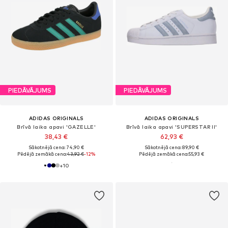
PIEDĀVĀJUMS
PIEDĀVĀJUMS
ADIDAS ORIGINALS
ADIDAS ORIGINALS
Brīvā laika apavi 'GAZELLE'
Brīvā laika apavi 'SUPERSTAR II'
38,43 €
62,93 €
Sākotnējā cena: 74,90 €
Sākotnējā cena: 89,90 €
Pēdējā zemākā cena:
43,92 €
-12%
Pēdējā zemākā cena:
55,93 €
+
10