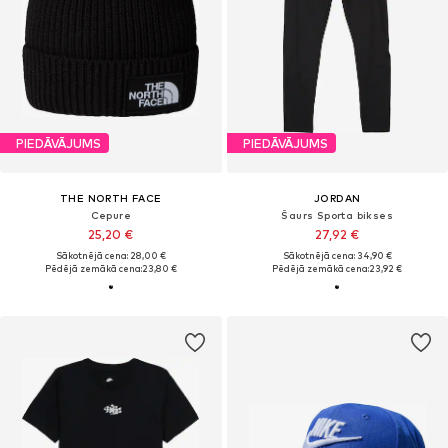
PIEDĀVĀJUMS
PIEDĀVĀJUMS
THE NORTH FACE
JORDAN
Cepure
Šaurs Sporta bikses
25,20 €
27,92 €
Sākotnējā cena: 28,00 €
Sākotnējā cena: 34,90 €
Pēdējā zemākā cena:
23,80 €
Pēdējā zemākā cena:
23,92 €