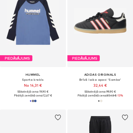
PIEDĀVĀJUMS
PIEDĀVĀJUMS
HUMMEL
ADIDAS ORIGINALS
Sporta krekls
Brīvā laika apavi 'Samba'
No 14,31 €
32,44 €
Sākotnējā cena: 19,90 €
Sākotnējā cena: 99,90 €
Pēdējā zemākā cena:
12,67 €
Pēdējā zemākā cena:
37,43 €
-13%