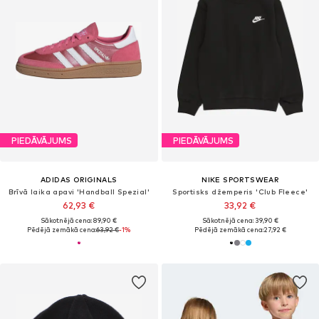
PIEDĀVĀJUMS
PIEDĀVĀJUMS
ADIDAS ORIGINALS
NIKE SPORTSWEAR
Brīvā laika apavi 'Handball Spezial'
Sportisks džemperis 'Club Fleece'
62,93 €
33,92 €
Sākotnējā cena: 89,90 €
Sākotnējā cena: 39,90 €
Pēdējā zemākā cena:
63,92 €
-1%
Pēdējā zemākā cena:
27,92 €