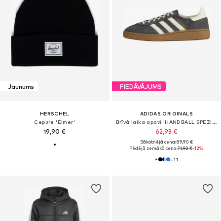
Jaunums
PIEDĀVĀJUMS
HERSCHEL
ADIDAS ORIGINALS
Cepure 'Elmer'
Brīvā laika apavi 'HANDBALL SPEZIAL'
19,90 €
62,93 €
Sākotnējā cena: 89,90 €
Pēdējā zemākā cena:
71,92 €
-12%
+
11