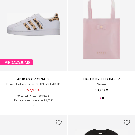
PIEDĀVĀJUMS
ADIDAS ORIGINALS
BAKER BY TED BAKER
Brīvā laika apavi 'SUPERSTAR II'
Soma
62,93 €
53,00 €
Sākotnējā cena: 89,90 €
Pēdējā zemākā cena:
47,61 €