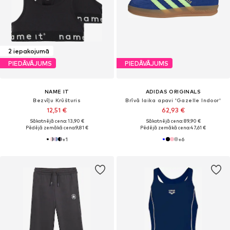
2 iepakojumā
PIEDĀVĀJUMS
PIEDĀVĀJUMS
NAME IT
ADIDAS ORIGINALS
Bezvīļu Krūšturis
Brīvā laika apavi 'Gazelle Indoor'
12,51 €
62,93 €
Sākotnējā cena: 13,90 €
Sākotnējā cena: 89,90 €
Pēdējā zemākā cena:
9,81 €
Pēdējā zemākā cena:
47,61 €
+
1
+
6