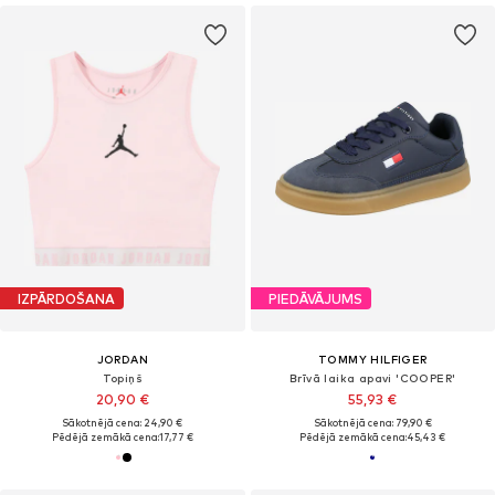
IZPĀRDOŠANA
PIEDĀVĀJUMS
JORDAN
TOMMY HILFIGER
Topiņš
Brīvā laika apavi 'COOPER'
20,90 €
55,93 €
Sākotnējā cena: 24,90 €
Sākotnējā cena: 79,90 €
Pēdējā zemākā cena:
17,77 €
Pēdējā zemākā cena:
45,43 €