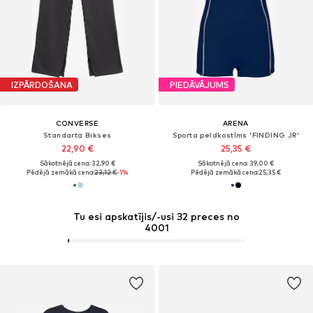
IZPĀRDOŠANA
PIEDĀVĀJUMS
CONVERSE
ARENA
Standarta Bikses
Sporta peldkostīms 'FINDING JR'
22,90 €
25,35 €
Sākotnējā cena: 32,90 €
Sākotnējā cena: 39,00 €
Pēdējā zemākā cena:
23,12 €
-1%
Pēdējā zemākā cena:
25,35 €
Tu esi apskatījis/-usi 32 preces no
4001