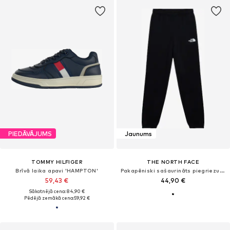
PIEDĀVĀJUMS
Jaunums
TOMMY HILFIGER
THE NORTH FACE
Brīvā laika apavi 'HAMPTON'
Pakapēniski sašaurināts piegriezums Sporta bikses 'Evolution Sumple Dome'
59,43 €
44,90 €
Sākotnējā cena: 84,90 €
Pēdējā zemākā cena:
59,92 €