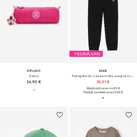
PIEDĀVĀJUMS
KIPLING
NIKE
Soma
Pakapēniski sašaurināts piegriezums Sporta bikses 'Pro'
24,90 €
35,91 €
Sākotnējā cena: 44,90 €
Pēdējā zemākā cena:
33,92 €