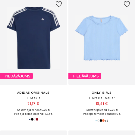
PIEDĀVĀJUMS
PIEDĀVĀJUMS
ADIDAS ORIGINALS
ONLY GIRLS
T-Krekls
T-Krekls 'Nella'
21,17 €
13,41 €
Sākotnējā cena: 24,90 €
Sākotnējā cena: 14,90 €
Pēdējā zemākā cena:
17,52 €
Pēdējā zemākā cena:
8,94 €
+
8