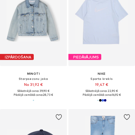
IZPĀRDOŠANA
PIEDĀVĀJUMS
MINOTI
NIKE
Starpsezonu jaka
Sporta krekls
No 31,92 €
19,47 €
Sākotnējā cena: 39,90 €
Sākotnējā cena: 22,90 €
Pēdējā zemākā cena:
28,73 €
Pēdējā zemākā cena:
16,92 €