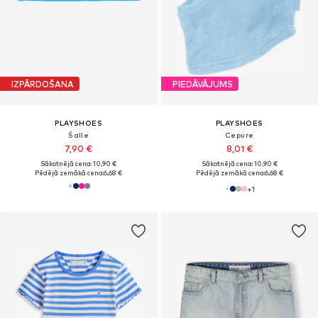
IZPĀRDOŠANA
PIEDĀVĀJUMS
PLAYSHOES
PLAYSHOES
Šalle
Cepure
7,90 €
8,01 €
Sākotnējā cena: 10,90 €
Sākotnējā cena: 10,90 €
Pēdējā zemākā cena:
6,68 €
Pēdējā zemākā cena:
6,68 €
+
1