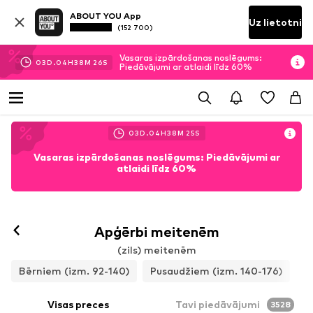
ABOUT YOU App
Uz lietotni
(152 700)
Vasaras izpārdošanas noslēgums:
03
D.
04
H
38
M
24
S
Piedāvājumi ar atlaidi līdz 60%
03
D.
04
H
38
M
24
S
Vasaras izpārdošanas noslēgums: Piedāvājumi ar
atlaidi līdz 60%
Apģērbi meitenēm
(zils) meitenēm
Bērniem (izm. 92-140)
Pusaudžiem (izm. 140-176)
Visas preces
Tavi piedāvājumi
3528