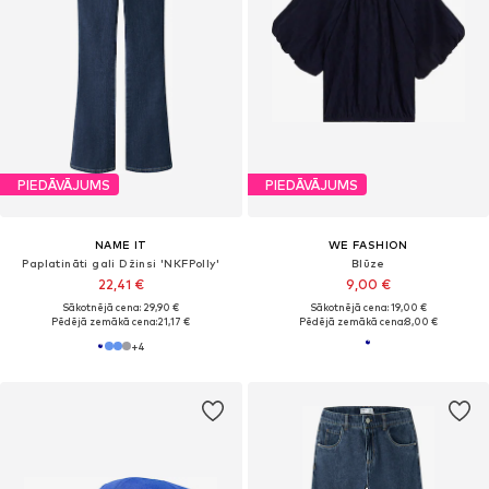
PIEDĀVĀJUMS
PIEDĀVĀJUMS
NAME IT
WE FASHION
Paplatināti gali Džinsi 'NKFPolly'
Blūze
22,41 €
9,00 €
Sākotnējā cena: 29,90 €
Sākotnējā cena: 19,00 €
Pēdējā zemākā cena:
21,17 €
Pēdējā zemākā cena:
8,00 €
+
4