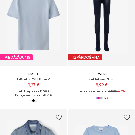
PIEDĀVĀJUMS
IZPĀRDOŠANA
LMTD
EWERS
T-Krekls 'NLFBovas'
Zeķbikses 'Uni'
9,27 €
8,99 €
Sākotnējā cena: 12,90 €
Pēdējā zemākā cena:
14,99 €
-40%
Pēdējā zemākā cena:
8,91 €
+
2