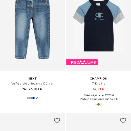
PIEDĀVĀJUMS
NEXT
CHAMPION
Vaļīgs piegriezums Džinsi
T-Krekls
No 26,00 €
14,31 €
Sākotnējā cena: 19,90 €
+
1
Pēdējā zemākā cena:
12,72 €