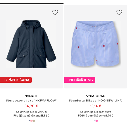
IZPĀRDOŠANA
PIEDĀVĀJUMS
NAME IT
ONLY GIRLS
Starpsezonu jaka 'NKFMARLOW'
Standarta Bikses 'KOGNEW LINA'
34,90 €
13,14 €
Sākotnējā cena: 49,90 €
Sākotnējā cena: 24,90 €
Pēdējā zemākā cena:
15,92 €
Pēdējā zemākā cena:
8,76 €