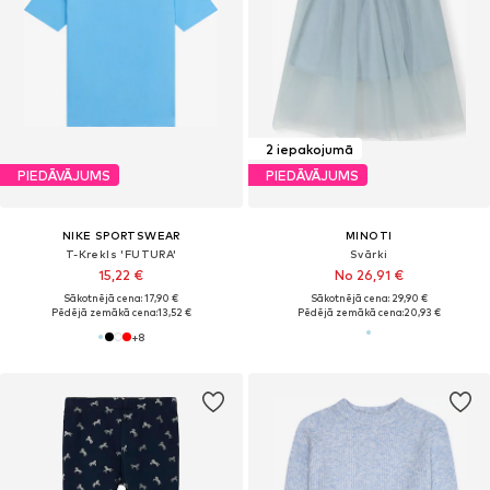
2 iepakojumā
PIEDĀVĀJUMS
PIEDĀVĀJUMS
NIKE SPORTSWEAR
MINOTI
T-Krekls 'FUTURA'
Svārki
15,22 €
No 26,91 €
Sākotnējā cena: 17,90 €
Sākotnējā cena: 29,90 €
Pēdējā zemākā cena:
13,52 €
Pēdējā zemākā cena:
20,93 €
+
8