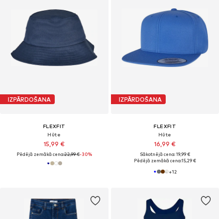
IZPĀRDOŠANA
IZPĀRDOŠANA
FLEXFIT
FLEXFIT
Hūte
Hūte
15,99 €
16,99 €
Pēdējā zemākā cena:
22,99 €
-30%
Sākotnējā cena: 19,99 €
Pēdējā zemākā cena:
15,29 €
+
12