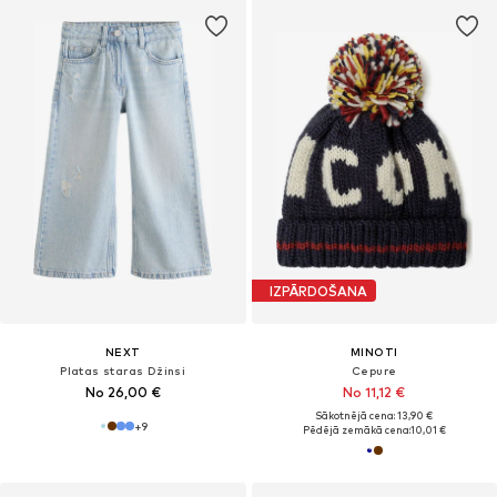
IZPĀRDOŠANA
NEXT
MINOTI
Platas staras Džinsi
Cepure
No 26,00 €
No 11,12 €
Sākotnējā cena: 13,90 €
+
9
Pēdējā zemākā cena:
10,01 €