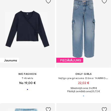
Jaunums
PIEDĀVĀJUMS
WE FASHION
ONLY GIRLS
T-Krekls
Vaļīgs piegriezums Džinsi 'HARMONY'
No 19,00 €
22,02 €
Sākotnējā cena: 34,99 €
Pēdējā zemākā cena:
20,72 €