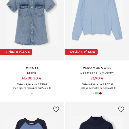
IZPĀRDOŠANA
IZPĀRDOŠANA
MINOTI
VERO MODA GIRL
Kleita
Džemperis 'VMDoffy'
No 30,30 €
21,90 €
Sākotnējā cena: 37,90 €
Sākotnējā cena: 24,90 €
Pēdējā zemākā cena:
27,27 €
Pēdējā zemākā cena:
19,90 €