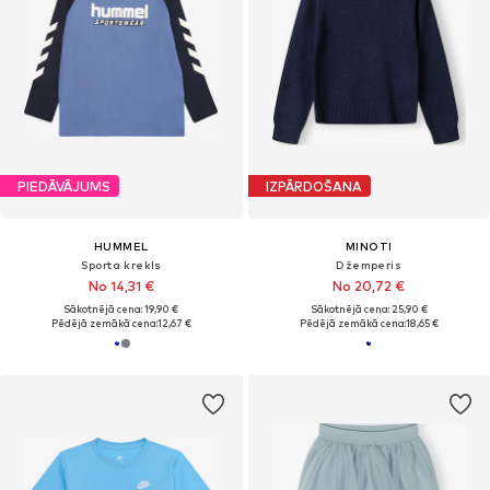
PIEDĀVĀJUMS
IZPĀRDOŠANA
HUMMEL
MINOTI
Sporta krekls
Džemperis
No 14,31 €
No 20,72 €
Sākotnējā cena: 19,90 €
Sākotnējā cena: 25,90 €
Pēdējā zemākā cena:
12,67 €
Pēdējā zemākā cena:
18,65 €