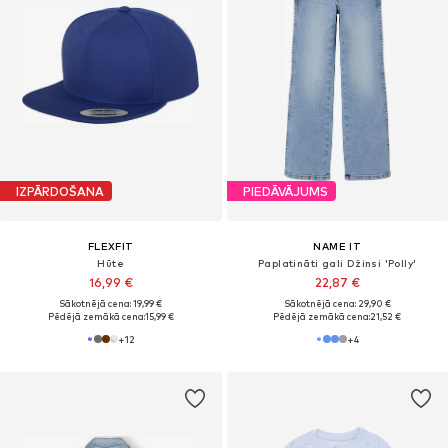
IZPĀRDOŠANA
PIEDĀVĀJUMS
FLEXFIT
NAME IT
Hūte
Paplatināti gali Džinsi 'Polly'
16,99 €
22,87 €
Sākotnējā cena: 19,99 €
Sākotnējā cena: 29,90 €
Pēdējā zemākā cena:
15,99 €
Pēdējā zemākā cena:
21,52 €
+
12
+
4