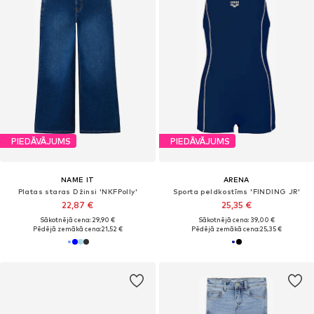
PIEDĀVĀJUMS
PIEDĀVĀJUMS
NAME IT
ARENA
Platas staras Džinsi 'NKFPolly'
Sporta peldkostīms 'FINDING JR'
22,87 €
25,35 €
Sākotnējā cena: 29,90 €
Sākotnējā cena: 39,00 €
Pēdējā zemākā cena:
21,52 €
Pēdējā zemākā cena:
25,35 €