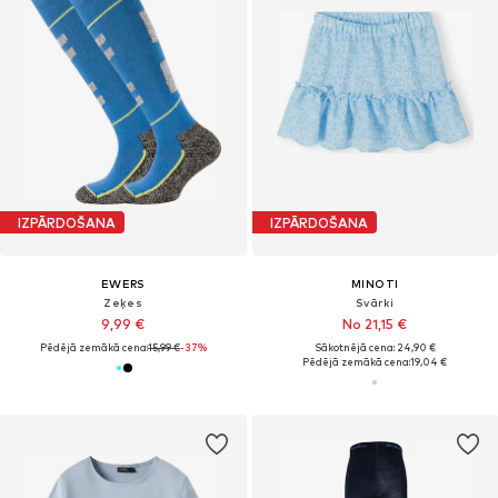
IZPĀRDOŠANA
IZPĀRDOŠANA
EWERS
MINOTI
Zeķes
Svārki
9,99 €
No 21,15 €
Pēdējā zemākā cena:
15,99 €
-37%
Sākotnējā cena: 24,90 €
Pēdējā zemākā cena:
19,04 €