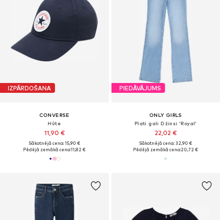
IZPĀRDOŠANA
PIEDĀVĀJUMS
CONVERSE
ONLY GIRLS
Hūte
Plati gali Džinsi 'Royal'
11,90 €
22,02 €
Sākotnējā cena: 15,90 €
Sākotnējā cena: 32,90 €
Pēdējā zemākā cena:
11,82 €
Pēdējā zemākā cena:
20,72 €