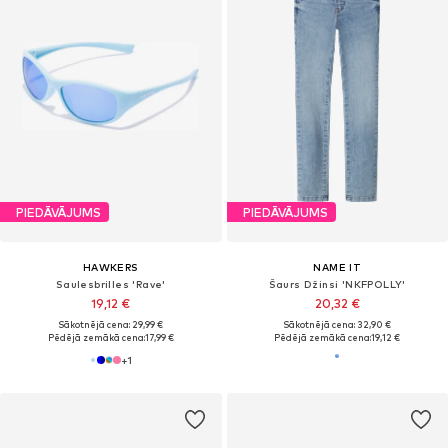
PIEDĀVĀJUMS
PIEDĀVĀJUMS
HAWKERS
NAME IT
Saulesbrilles 'Rave'
Šaurs Džinsi 'NKFPOLLY'
19,12 €
20,32 €
Sākotnējā cena: 29,99 €
Sākotnējā cena: 32,90 €
Pēdējā zemākā cena:
17,99 €
Pēdējā zemākā cena:
19,12 €
+
1