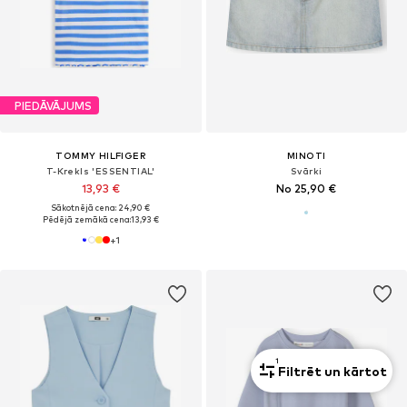
PIEDĀVĀJUMS
TOMMY HILFIGER
MINOTI
T-Krekls 'ESSENTIAL'
Svārki
13,93 €
No 25,90 €
Sākotnējā cena: 24,90 €
Pēdējā zemākā cena:
13,93 €
+
1
1
Filtrēt un kārtot