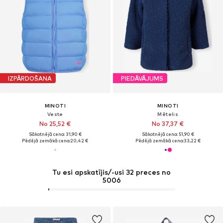
IZPĀRDOŠANA
PIEDĀVĀJUMS
MINOTI
MINOTI
Veste
Mētelis
No 25,52 €
No 37,37 €
Sākotnējā cena: 31,90 €
Sākotnējā cena: 51,90 €
Pēdējā zemākā cena:
20,42 €
Pēdējā zemākā cena:
33,22 €
Tu esi apskatījis/-usi 32 preces no
5006