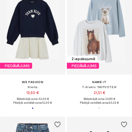
2 iepakojumā
PIEDĀVĀJUMS
PIEDĀVĀJUMS
WE FASHION
NAME IT
Kleita
T-Krekls 'NKFVOTEA'
13,50 €
21,51 €
Sākotnējā cena: 32,00 €
Sākotnējā cena: 23,90 €
Pēdējā zemākā cena:
12,00 €
Pēdējā zemākā cena:
20,32 €