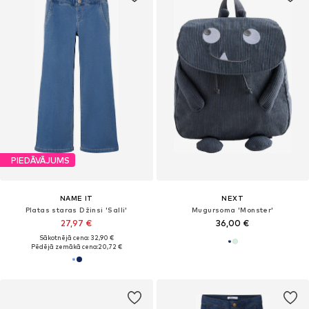
PIEDĀVĀJUMS
NAME IT
NEXT
Platas staras Džinsi 'Salli'
Mugursoma 'Monster'
27,97 €
36,00 €
Sākotnējā cena: 32,90 €
Pēdējā zemākā cena:
20,72 €