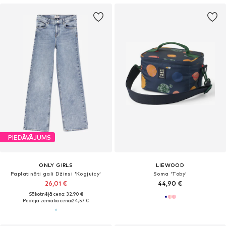
PIEDĀVĀJUMS
ONLY GIRLS
LIEWOOD
Paplatināti gali Džinsi 'Kogjuicy'
Soma 'Toby'
26,01 €
44,90 €
Sākotnējā cena: 32,90 €
Pēdējā zemākā cena:
24,57 €