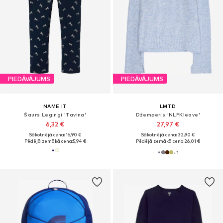
PIEDĀVĀJUMS
PIEDĀVĀJUMS
NAME IT
LMTD
Šaurs Legingi 'Tavina'
Džemperis 'NLFKleave'
6,32 €
27,97 €
Sākotnējā cena: 16,90 €
Sākotnējā cena: 32,90 €
Pēdējā zemākā cena:
5,94 €
Pēdējā zemākā cena:
26,01 €
+
1