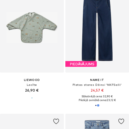
PIEDĀVĀJUMS
LIEWOOD
NAME IT
Lacīte
Platas staras Džinsi 'NKFSalli'
26,90 €
24,57 €
Sākotnējā cena: 32,90 €
Pēdējā zemākā cena:
23,12 €