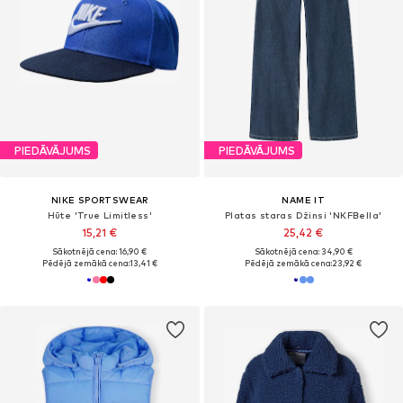
PIEDĀVĀJUMS
PIEDĀVĀJUMS
NIKE SPORTSWEAR
NAME IT
Hūte 'True Limitless'
Platas staras Džinsi 'NKFBella'
15,21 €
25,42 €
Sākotnējā cena: 16,90 €
Sākotnējā cena: 34,90 €
Pēdējā zemākā cena:
13,41 €
Pēdējā zemākā cena:
23,92 €