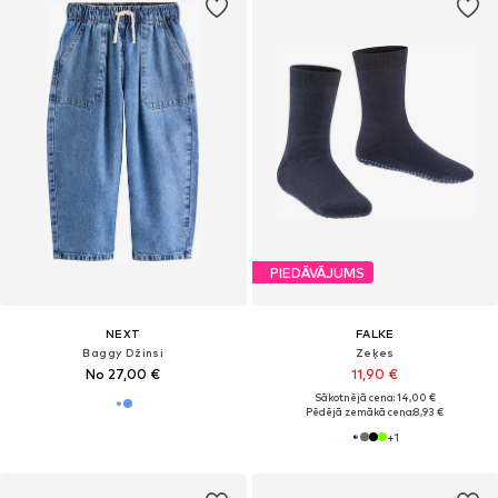
PIEDĀVĀJUMS
NEXT
FALKE
Baggy Džinsi
Zeķes
No 27,00 €
11,90 €
Sākotnējā cena: 14,00 €
Pēdējā zemākā cena:
8,93 €
+
1